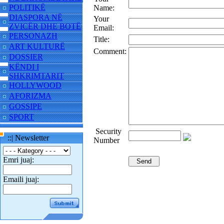
POLITIKË
Name:
DIASPORA NË
Your
ZVICËR DHE BOTË
Email:
PERSONAZH
Title:
ART KULTURË
Comment:
DOSSIER
KËNDI I
SHKRIMTARIT
HOLLYWOOD
AFORIZMA
GOSSIPE
SPORT
Security
::| Newsletter
Number
Emri juaj:
Emaili juaj: