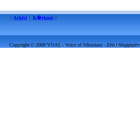
::
Arkivi
|
K�rkoni
::
Copyright © 2008 VOAL - Voice of Albanians - Zëri i Shqiptarëve 