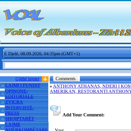
E Djelë, 08.09.2026, 04:35pm (GMT+1)
Comments
Gjithë lajmet
LAJMI I FUNDIT
»
ANTHONY ATHANAS, NDERI I KOM
OPINONE-
AMERIKAN, RESTORANTI ANTHONY'
EDITORIALE
ZVICRA
INTERVISTË-
PRESS
Add Your Comment:
SHQIPTARËT
LAJME
NDËRKOMBËTARE
Your