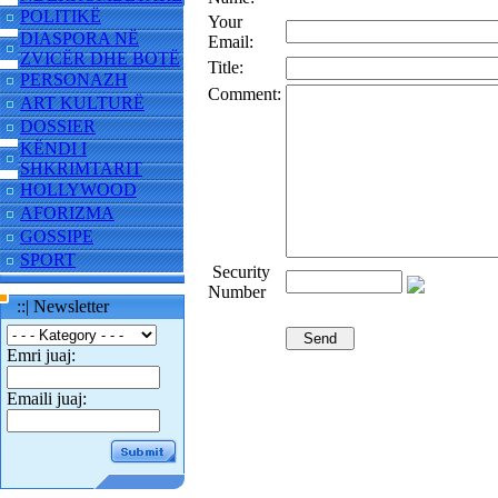
POLITIKË
Your
DIASPORA NË
Email:
ZVICËR DHE BOTË
Title:
PERSONAZH
Comment:
ART KULTURË
DOSSIER
KËNDI I
SHKRIMTARIT
HOLLYWOOD
AFORIZMA
GOSSIPE
SPORT
Security
Number
::| Newsletter
Emri juaj:
Emaili juaj: