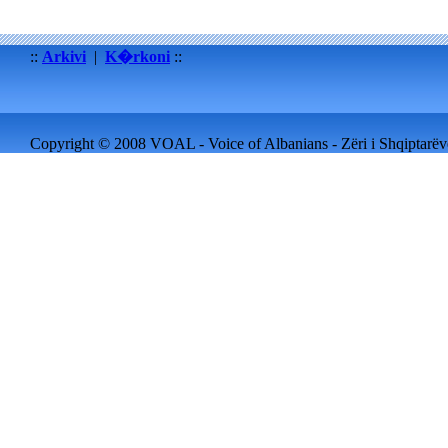
::
Arkivi
|
K�rkoni
::
Copyright © 2008 VOAL - Voice of Albanians - Zëri i Shqiptarëve 