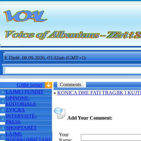
E Djelë, 08.09.2026, 03:32am (GMT+1)
Comments
Gjithë lajmet
LAJMI I FUNDIT
»
KONICA DHE FATI TRAGJIK I KUJ
OPINONE-
EDITORIALE
ZVICRA
INTERVISTË-
Add Your Comment:
PRESS
SHQIPTARËT
LAJME
Your
NDËRKOMBËTARE
Name: