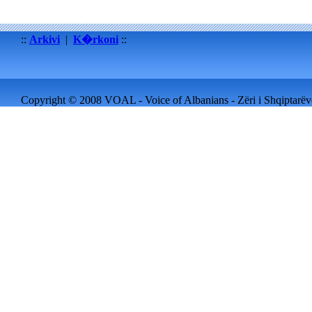
::
Arkivi
|
K�rkoni
::
Copyright © 2008 VOAL - Voice of Albanians - Zëri i Shqiptarëve 