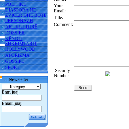
POLITIKË
Your
DIASPORA NË
Email:
ZVICËR DHE BOTË
Title:
PERSONAZH
Comment:
ART KULTURË
DOSSIER
KËNDI I
SHKRIMTARIT
HOLLYWOOD
AFORIZMA
GOSSIPE
SPORT
Security
Number
::| Newsletter
Emri juaj:
Emaili juaj: