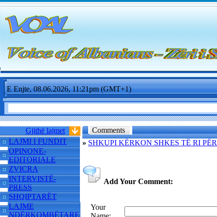
E Enjte, 08.06.2026, 11:21pm (GMT+1)
Comments
Gjithë lajmet
LAJMI I FUNDIT
»
SHKUPI KËRKON SHKES TË RI PË
OPINONE-
EDITORIALE
ZVICRA
INTERVISTË-
Add Your Comment:
PRESS
SHQIPTARËT
LAJME
Your
NDËRKOMBËTARE
Name: