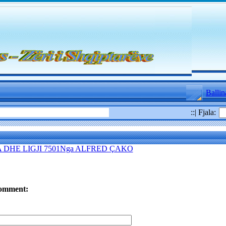
Ballin
::| Fjala:
A DHE LIGJI 7501Nga ALFRED ÇAKO
omment: