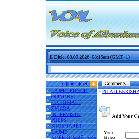
E Djelë, 08.09.2026, 08:15am (GMT+1)
Comments
Gjithë lajmet
LAJMI I FUNDIT
»
PILATI BERISH
OPINONE-
EDITORIALE
ZVICRA
INTERVISTË-
Add Your C
PRESS
SHQIPTARËT
LAJME
Your
NDËRKOMBËTARE
Name: