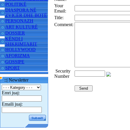
POLITIKË
Your
DIASPORA NË
Email:
ZVICËR DHE BOTË
Title:
PERSONAZH
Comment:
ART KULTURË
DOSSIER
KËNDI I
SHKRIMTARIT
HOLLYWOOD
AFORIZMA
GOSSIPE
SPORT
Security
Number
::| Newsletter
Emri juaj:
Emaili juaj: