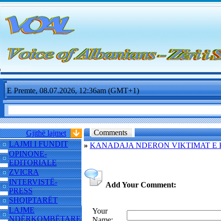
E Premte, 08.07.2026, 12:36am (GMT+1)
Comments
Gjithë lajmet
LAJMI I FUNDIT
»
KANADAJA NDERON VIKTIMAT E 
OPINONE-
EDITORIALE
ZVICRA
INTERVISTË-
Add Your Comment:
PRESS
SHQIPTARËT
LAJME
Your
NDËRKOMBËTARE
Name: