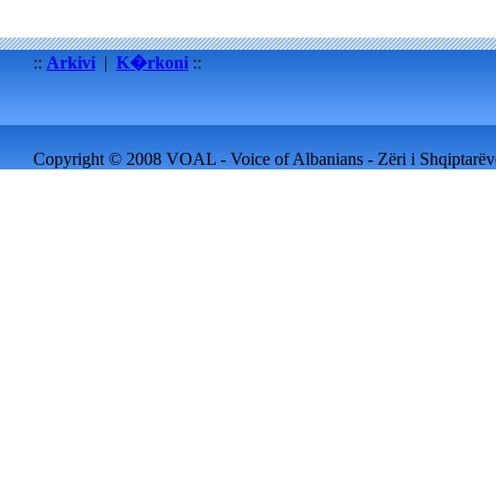
::
Arkivi
|
K�rkoni
::
Copyright © 2008 VOAL - Voice of Albanians - Zëri i Shqiptarëve 