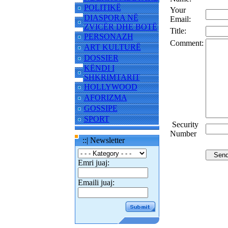
POLITIKË
Your
DIASPORA NË
Email:
ZVICËR DHE BOTË
Title:
PERSONAZH
Comment:
ART KULTURË
DOSSIER
KËNDI I
SHKRIMTARIT
HOLLYWOOD
AFORIZMA
GOSSIPE
SPORT
Security
Number
::| Newsletter
Emri juaj:
Emaili juaj: