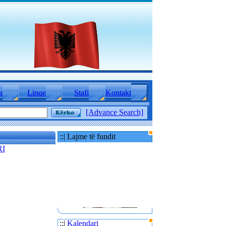
a
Linqe
Stafi
Kontakt
[Advance Search]
::| Lajme të fundit
RI
::|
Kalendari