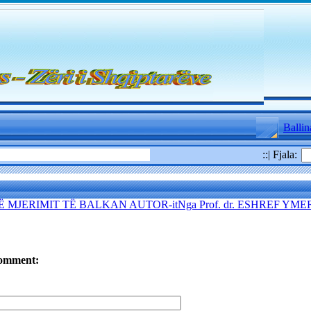
Ballin
::| Fjala:
 MJERIMIT TË BALKAN AUTOR-itNga Prof. dr. ESHREF YME
omment: