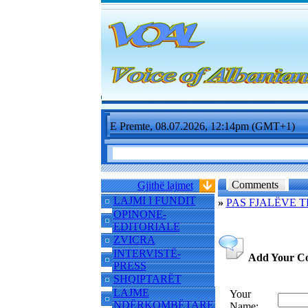
E Premte, 08.07.2026, 12:14pm (GMT+1)
Comments
Gjithë lajmet
LAJMI I FUNDIT
»
PAS FJALËVE TË
OPINONE-
EDITORIALE
ZVICRA
INTERVISTË-
Add Your C
PRESS
SHQIPTARËT
LAJME
Your
NDËRKOMBËTARE
Name: