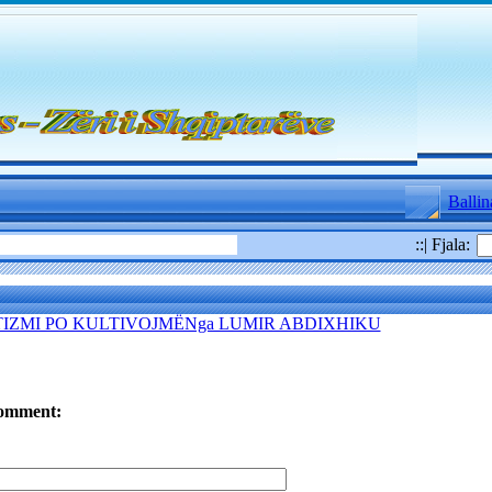
Ballin
::| Fjala:
TIZMI PO KULTIVOJMËNga LUMIR ABDIXHIKU
omment: