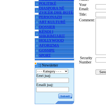
POLITIKË
Your
DIASPORA NË
Email:
ZVICËR DHE BOTË
Title:
PERSONAZH
Comment:
ART KULTURË
DOSSIER
KËNDI I
SHKRIMTARIT
HOLLYWOOD
AFORIZMA
GOSSIPE
SPORT
Security
Number
::| Newsletter
Emri juaj:
Emaili juaj: