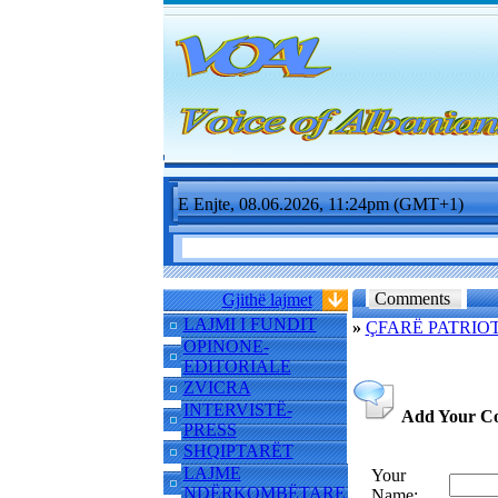
E Enjte, 08.06.2026, 11:24pm (GMT+1)
Comments
Gjithë lajmet
LAJMI I FUNDIT
»
ÇFARË PATRIO
OPINONE-
EDITORIALE
ZVICRA
INTERVISTË-
Add Your C
PRESS
SHQIPTARËT
LAJME
Your
NDËRKOMBËTARE
Name: