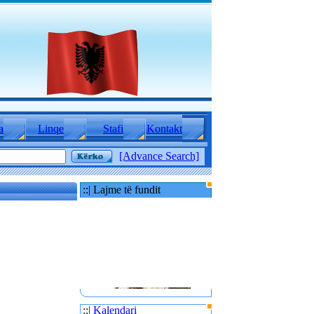
a
Linqe
Stafi
Kontakt
[Advance Search]
::| Lajme të fundit
::|
Kalendari