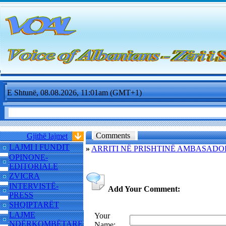
E Shtunë, 08.08.2026, 11:01am (GMT+1)
Comments
Gjithë lajmet
LAJMI I FUNDIT
»
ARRITI NË PRISHTINË AMBASADOR
OPINONE-
EDITORIALE
ZVICRA
INTERVISTË-
Add Your Comment:
PRESS
SHQIPTARËT
LAJME
Your
NDËRKOMBËTARE
Name: