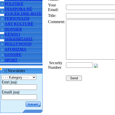
POLITIKË
Your
DIASPORA NË
Email:
ZVICËR DHE BOTË
Title:
PERSONAZH
Comment:
ART KULTURË
DOSSIER
KËNDI I
SHKRIMTARIT
HOLLYWOOD
AFORIZMA
GOSSIPE
SPORT
Security
Number
::| Newsletter
Emri juaj:
Emaili juaj: