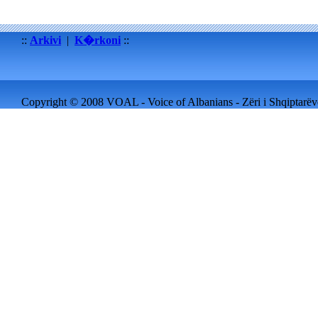
::
Arkivi
|
K�rkoni
::
Copyright © 2008 VOAL - Voice of Albanians - Zëri i Shqiptarëve 