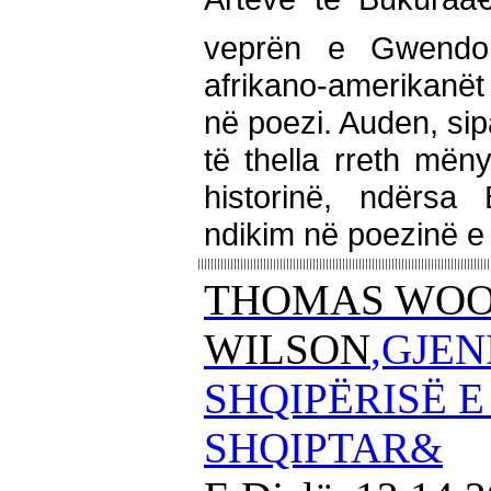
veprën e Gwendo
afrikano-amerikanët
në poezi. Auden, sip
të thella rreth mën
historinë, ndërs
ndikim në poezinë e
THOMAS WO
WILSON
,GJEN
SHQIPËRISË 
SHQIPTAR&