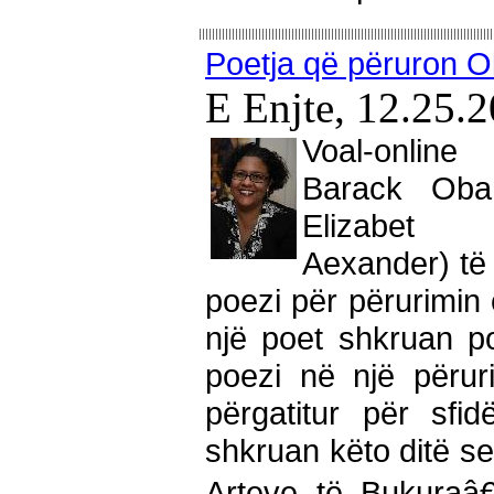
Poetja që përuron 
E Enjte, 12.25.
Voal-online
Barack Oba
Elizabet 
Aexander) të 
poezi për përurimin 
një poet shkruan p
poezi në një përuri
përgatitur për sf
shkruan këto ditë s
Arteve të Bukuraâ