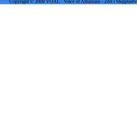
Copyright © 2008 VOAL - Voice of Albanians - Zëri i Shqiptarëve 