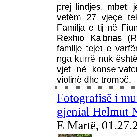
prej lindjes, mbeti 
vetëm 27 vjeçe tek
Familja e tij në Fiu
Rexhio Kalbrias (R
familje tejet e varf
nga kurrë nuk është 
vjet në konservato
violinë dhe trombë.
Fotografisë i m
gjenial Helmut
E Martë, 01.27.