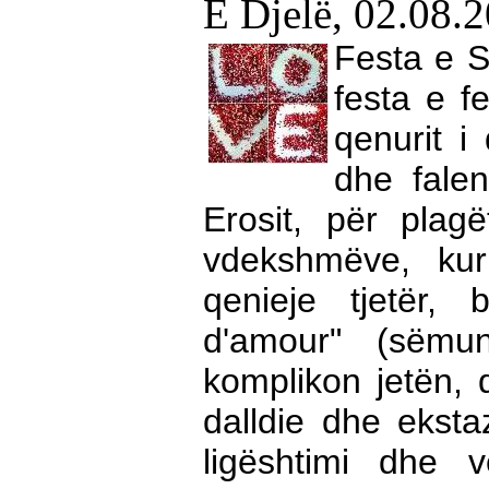
E Djelë, 02.08.
Festa e S
festa e f
qenurit i
dhe fale
Erosit, për pla
vdekshmëve, kur
qenieje tjetër,
d'amour" (sëmu
komplikon jetën,
dalldie dhe eksta
ligështimi dhe 