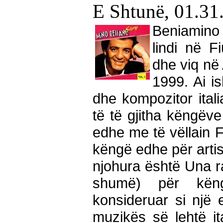
E Shtunë, 01.31
Beniamino
lindi në 
dhe viq në
1999. Ai i
dhe kompozitor itali
të të gjitha këngëve
edhe me të vëllain 
këngë edhe për artist
njohura është Una r
shumë) për këng
konsideruar si një 
muzikës së lehtë it