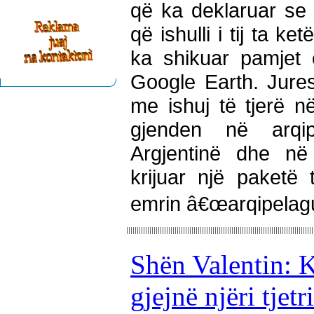
që ka deklaruar se 
që ishulli i tij ta k
ka shikuar pamjet 
Google Earth. Jure
me ishuj të tjerë n
gjenden në arqip
Argjentinë dhe në
krijuar një paketë
emrin â€œarqipelagu 
Shën Valentin: K
gjejnë njëri tjetr