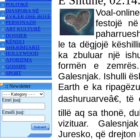
E Shtunë, 02.14
POLITIKË
Voal-onli
DIASPORA NË
ZVICËR DHE BOTË
festojë n
PERSONAZH
ART KULTURË
paharruesh
DOSSIER
KËNDI I
le ta dëgjojë këshil
SHKRIMTARIT
ka zbuluar një ish
HOLLYWOOD
AFORIZMA
formën e zemrës. 
GOSSIPE
SPORT
Galesnjak. Ishulli 
Earth e ka ripagëzu
::| Newsletter
dashuruarveâ€, të 
Emri juaj:
tillë aq sa thonë, d
Emaili juaj:
vizituar. Galesn
Juresko, që drejton