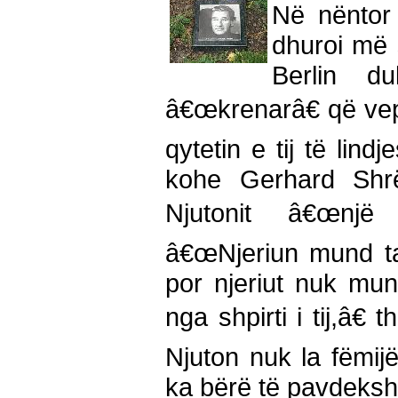
Në nëntor
dhuroi më 
Berlin d
â€œkrenarâ€ që vepr
qytetin e tij të lind
kohe Gerhard Shrë
Njutonit â€œnjë s
â€œNjeriun mund ta 
por njeriut nuk mu
nga shpirti i tij,â€
Njuton nuk la fëmijë
ka bërë të pavdeks