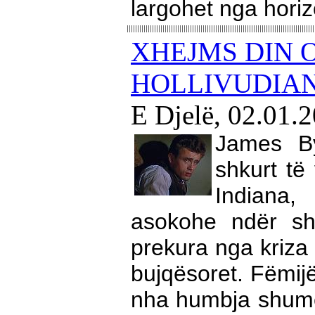
largohet nga horiz
XHEJMS DIN 
HOLLIVUDIAN
E Djelë, 02.01.
James B
shkurt të
Indiana,
asokohe ndër sh
prekura nga kriz
bujqësoret. Fëmijë
nha humbja shumë