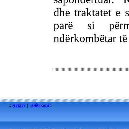
dhe traktatet e 
parë si përm
ndërkombëtar të 
::
Arkivi
|
K�rkoni
::