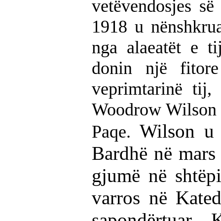
vetëvendosjes së
1918 u nënshkru
nga alaeatët e ti
donin një fitor
veprimtarinë tij
Woodrow Wilson 
Wilson u 
Paqe.
Bardhë në mars
gjumë në shtëpin
varros në Kate
sapondërtuar.