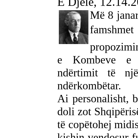
E Djelë, 12.14.
Më 8 janar
famshmet
propozimin
e Kombeve e c
ndërtimit të n
ndërkombëtar.
Ai personalisht, b
doli zot Shqipëri
të copëtohej midi
kishin vendosur f