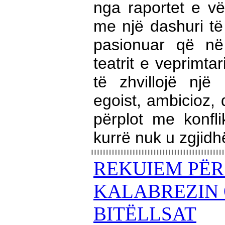
nga raportet e vë
me një dashuri të
pasionuar që n
teatrit e veprimtari
të zhvillojë një 
egoist, ambicioz, 
përplot me konfli
kurrë nuk u zgjidh
REKUIEM PËR
KALABREZIN 
BITËLLSAT