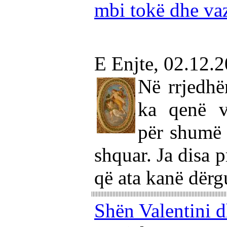
mbi tokë dhe vaz
E Enjte, 02.12.
Në rrjedhë
ka qenë v
për shumë 
shquar. Ja disa p
që ata kanë dërg
Shën Valentini d