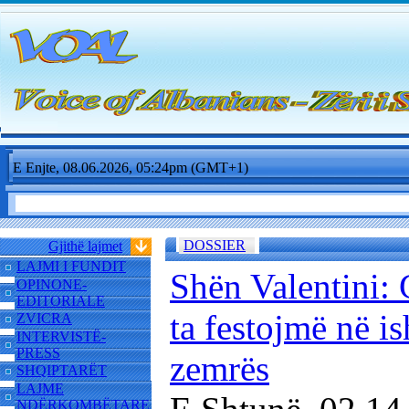
E Enjte, 08.06.2026, 05:24pm (GMT+1)
DOSSIER
Gjithë lajmet
LAJMI I FUNDIT
Shën Valentini: 
OPINONE-
EDITORIALE
ta festojmë në i
ZVICRA
INTERVISTË-
PRESS
zemrës
SHQIPTARËT
LAJME
NDËRKOMBËTARE