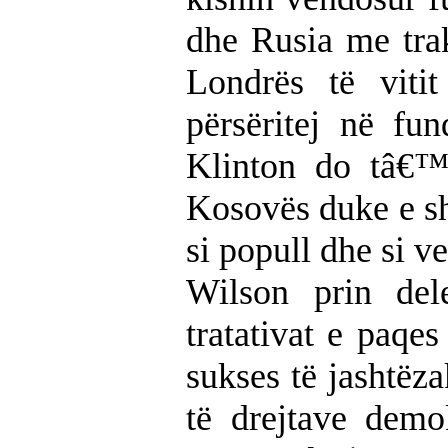
dhe Rusia me trak
Londrës të viti
përsëritej në fun
Klinton do tâ€™i
Kosovës duke e sh
si popull dhe si v
Wilson prin de
tratativat e paqes
sukses të jashtëz
të drejtave demok