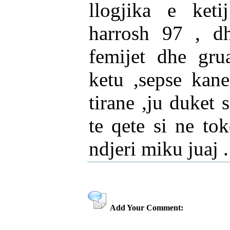
llogjika e keti
harrosh 97 , dh
femijet dhe gru
ketu ,sepse kane
tirane ,ju duket 
te qete si ne to
ndjeri miku juaj 
Add Your Comment: