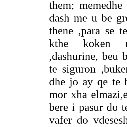
them; memedhe q
dash me u be gr
thene ,para se t
kthe koken m
,dashurine, beu 
te siguron ,buke
dhe jo ay qe te 
mor xha elmazi,e
bere i pasur do t
vafer do vdesesh