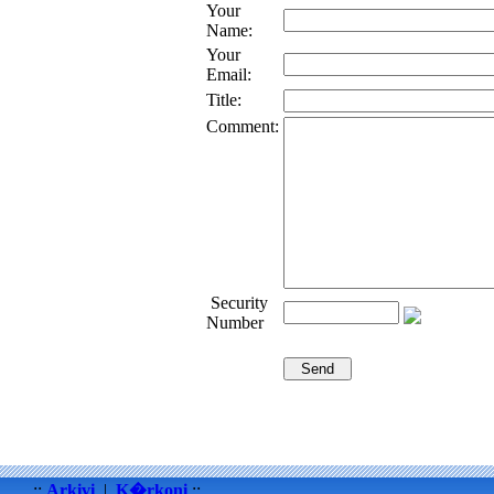
Your
Name:
Your
Email:
Title:
Comment:
Security
Number
::
Arkivi
|
K�rkoni
::