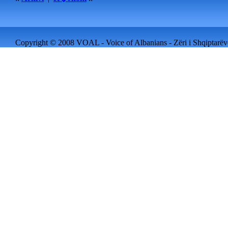
Copyright © 2008 VOAL - Voice of Albanians - Zëri i Shqiptarëve 