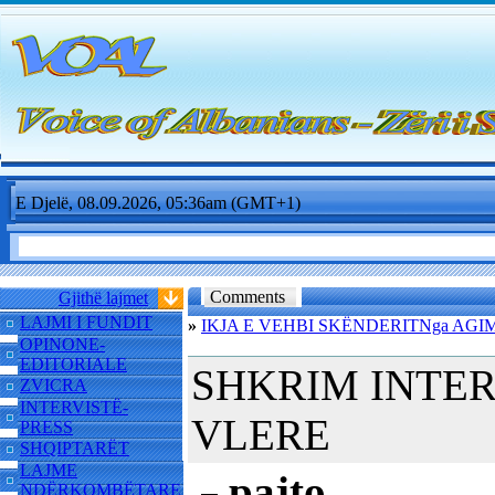
E Djelë, 08.09.2026, 05:36am (GMT+1)
Comments
Gjithë lajmet
LAJMI I FUNDIT
»
IKJA E VEHBI SKËNDERITNga AGIM S
OPINONE-
EDITORIALE
SHKRIM INTE
ZVICRA
INTERVISTË-
VLERE
PRESS
SHQIPTARËT
LAJME
pajto
NDËRKOMBËTARE