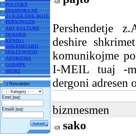
POLITIKË
DIASPORA NË
ZVICËR DHE BOTË
PERSONAZH
Pershendetje z
ART KULTURË
DOSSIER
deshire shkrime
KËNDI I
SHKRIMTARIT
komunikojme por
HOLLYWOOD
AFORIZMA
GOSSIPE
I-MEIL tuaj -m
SPORT
dergoni adresen o
::| Newsletter
Emri juaj:
biznnesmen
Emaili juaj:
sako