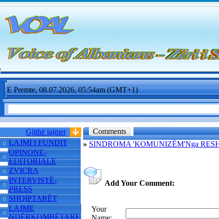
E Premte, 08.07.2026, 05:54am (GMT+1)
Comments
Gjithë lajmet
LAJMI I FUNDIT
»
SINDROMA 'KOMUNIZËM'Nga RESH
OPINONE-
EDITORIALE
ZVICRA
INTERVISTË-
Add Your Comment:
PRESS
SHQIPTARËT
LAJME
Your
NDËRKOMBËTARE
Name: