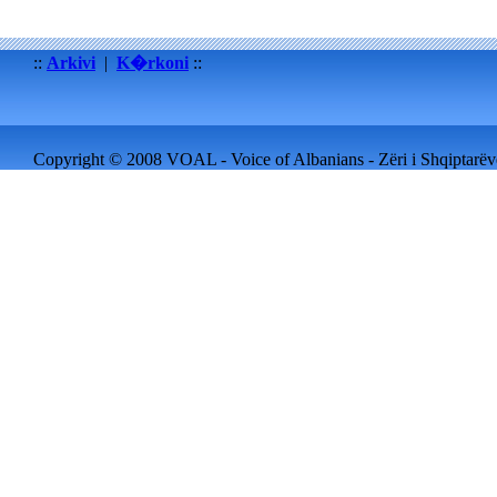
::
Arkivi
|
K�rkoni
::
Copyright © 2008 VOAL - Voice of Albanians - Zëri i Shqiptarëve 