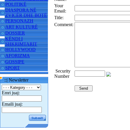
POLITIKË
Your
DIASPORA NË
Email:
ZVICËR DHE BOTË
Title:
PERSONAZH
Comment:
ART KULTURË
DOSSIER
KËNDI I
SHKRIMTARIT
HOLLYWOOD
AFORIZMA
GOSSIPE
SPORT
Security
Number
::| Newsletter
Emri juaj:
Emaili juaj: