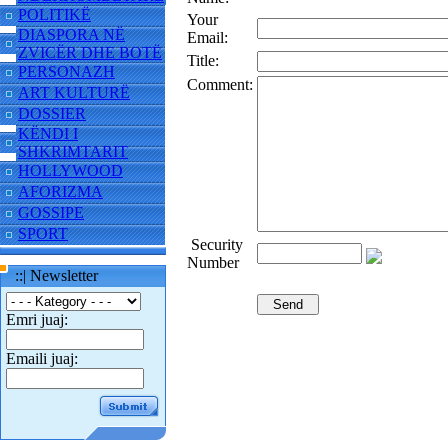
POLITIKË
Your
DIASPORA NË
Email:
ZVICËR DHE BOTË
Title:
PERSONAZH
Comment:
ART KULTURË
DOSSIER
KËNDI I
SHKRIMTARIT
HOLLYWOOD
AFORIZMA
GOSSIPE
SPORT
Security
Number
::| Newsletter
Emri juaj:
Emaili juaj: