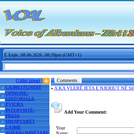
E Enjte, 08.06.2026, 08:39pm (GMT+1)
Comments
Gjithë lajmet
LAJMI I FUNDIT
»
A KA VLERË JETA E NJERIUT NË S
OPINONE-
EDITORIALE
ZVICRA
INTERVISTË-
Add Your Comment:
PRESS
SHQIPTARËT
LAJME
Your
NDËRKOMBËTARE
Name: