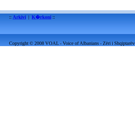
::
Arkivi
|
K�rkoni
::
Copyright © 2008 VOAL - Voice of Albanians - Zëri i Shqiptarëve 