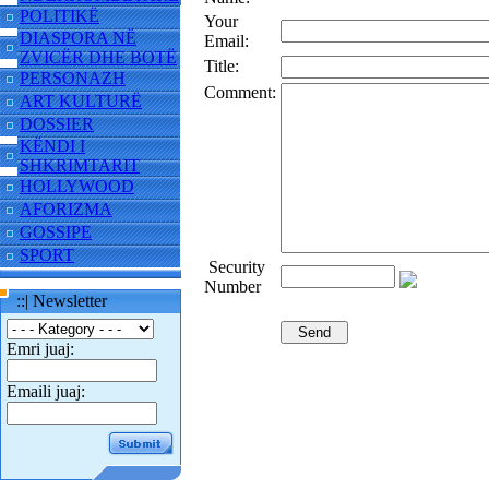
POLITIKË
Your
DIASPORA NË
Email:
ZVICËR DHE BOTË
Title:
PERSONAZH
Comment:
ART KULTURË
DOSSIER
KËNDI I
SHKRIMTARIT
HOLLYWOOD
AFORIZMA
GOSSIPE
SPORT
Security
Number
::| Newsletter
Emri juaj:
Emaili juaj: