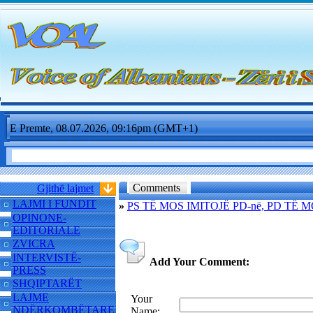
E Premte, 08.07.2026, 09:16pm (GMT+1)
Comments
Gjithë lajmet
LAJMI I FUNDIT
»
PS TË MOS IMITOJË PD-në, PD TË 
OPINONE-
EDITORIALE
ZVICRA
INTERVISTË-
Add Your Comment:
PRESS
SHQIPTARËT
LAJME
Your
NDËRKOMBËTARE
Name: