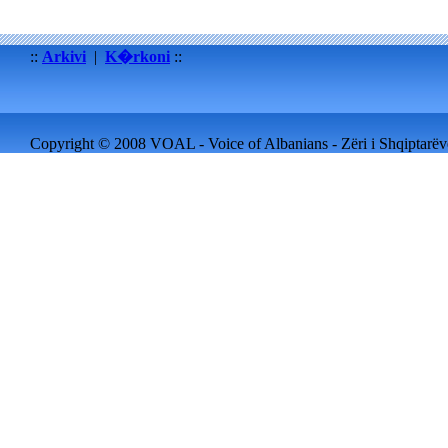
::
Arkivi
|
K�rkoni
::
Copyright © 2008 VOAL - Voice of Albanians - Zëri i Shqiptarëve 