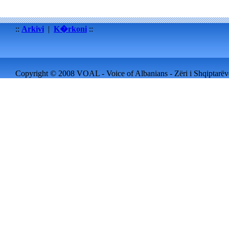
::
Arkivi
|
K�rkoni
::
Copyright © 2008 VOAL - Voice of Albanians - Zëri i Shqiptarëve 