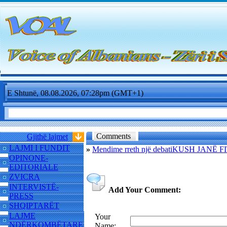
E Shtunë, 08.08.2026, 07:28pm (GMT+1)
Comments
Gjithë lajmet
LAJMI I FUNDIT
»
Mendime rreth një debatiKUSH JAN
OPINONE-
EDITORIALE
ZVICRA
INTERVISTË-
Add Your Comment:
PRESS
SHQIPTARËT
LAJME
Your
NDËRKOMBËTARE
Name: