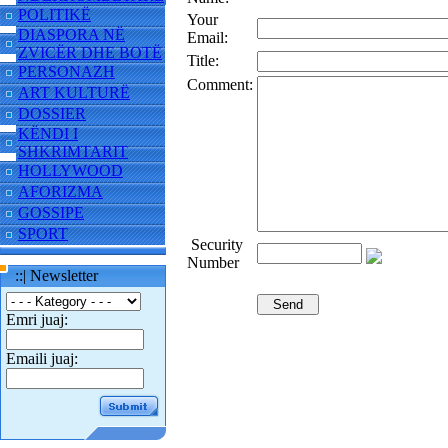
POLITIKË
Your
DIASPORA NË
Email:
ZVICËR DHE BOTË
Title:
PERSONAZH
Comment:
ART KULTURË
DOSSIER
KËNDI I
SHKRIMTARIT
HOLLYWOOD
AFORIZMA
GOSSIPE
SPORT
Security
Number
::| Newsletter
Emri juaj:
Emaili juaj: