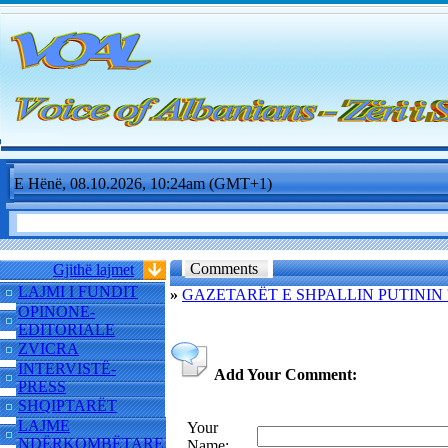
E Hënë, 08.10.2026, 10:24am (GMT+1)
Comments
Gjithë lajmet
LAJMI I FUNDIT
»
GAZETARËT E SHPALLIN PUTININ 
OPINONE-
EDITORIALE
ZVICRA
INTERVISTË-
Add Your Comment:
PRESS
SHQIPTARËT
LAJME
Your
NDËRKOMBËTARE
Name: