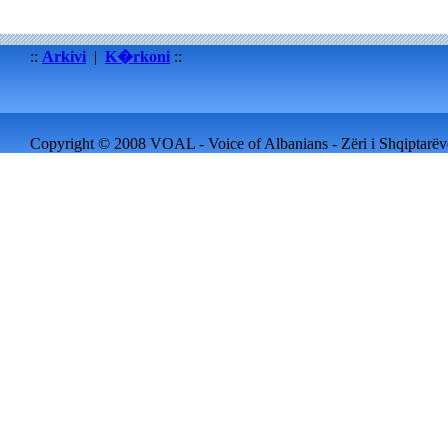
::
Arkivi
|
K�rkoni
::
Copyright © 2008 VOAL - Voice of Albanians - Zëri i Shqiptarëve 