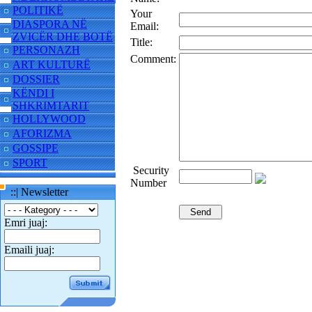
POLITIKË
Your
DIASPORA NË
Email:
ZVICËR DHE BOTË
Title:
PERSONAZH
Comment:
ART KULTURË
DOSSIER
KËNDI I
SHKRIMTARIT
HOLLYWOOD
AFORIZMA
GOSSIPE
SPORT
Security
Number
::| Newsletter
Emri juaj:
Emaili juaj: