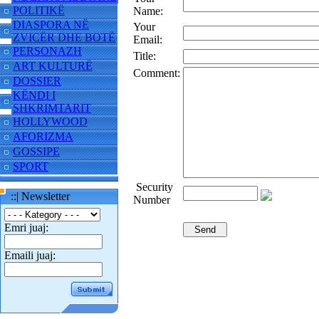
POLITIKË
Name:
DIASPORA NË
Your
ZVICËR DHE BOTË
Email:
PERSONAZH
Title:
ART KULTURË
Comment:
DOSSIER
KËNDI I
SHKRIMTARIT
HOLLYWOOD
AFORIZMA
GOSSIPE
SPORT
Security
::| Newsletter
Number
Emri juaj:
Emaili juaj: