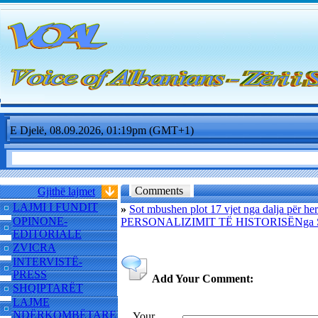
E Djelë, 08.09.2026, 01:19pm (GMT+1)
Comments
Gjithë lajmet
LAJMI I FUNDIT
»
Sot mbushen plot 17 vjet nga dalja për he
OPINONE-
PERSONALIZIMIT TË HISTORISËNg
EDITORIALE
ZVICRA
INTERVISTË-
PRESS
Add Your Comment:
SHQIPTARËT
LAJME
NDËRKOMBËTARE
Your