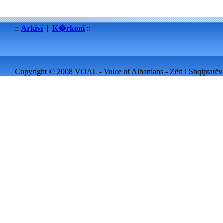
::
Arkivi
|
K�rkoni
::
Copyright © 2008 VOAL - Voice of Albanians - Zëri i Shqiptarëve 