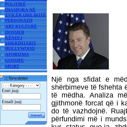
POLITIKË
DIASPORA NË
ZVICËR DHE BOTË
PERSONAZH
ART KULTURË
DOSSIER
KËNDI I
SHKRIMTARIT
HOLLYWOOD
AFORIZMA
GOSSIPE
SPORT
Një nga sfidat e më
::| Newsletter
shërbimeve të fshehta 
Emri juaj:
të mëdha. Analiza më
Emaili juaj:
gjithmonë forcat që i k
do të vazhdojnë. Ruaj
përfundimi më i munds
kur status quo-ja zhd