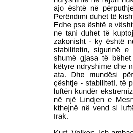
ajo është në përputhj
Perëndimi duhet të kishte
Edhe pse është e vështi
ne tani duhet të kupto
zakonisht - ky është n
stabilitetin, sigurinë
shumë gjasa të bëhet r
këtyre ndryshime dhe n
ata. Dhe mundësi për
çështje - stabiliteti, të
luftën kundër ekstrem
në një Lindjen e Mesm
kthejnë në vend si luf
Irak.
Kurt Volker: Ish-amb