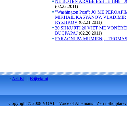
NË BOTËN ARABE ËSHTË 1848 - JO
(02.22.2011)
"Washington Post": JO MË PËRQ
MIKHAIL KASYANOV, VLADIMIR 
RYZHKOV
(02.21.2011)
20 SHKURTI 20 VJET MË VONËRË
BUÇPAPAJ
(02.20.2011)
FARAONI PA MUMJENga THOMAS
::
Arkivi
|
K�rkoni
::
Copyright © 2008 VOAL - Voice of Albanians - Zëri i Shqiptarëve 