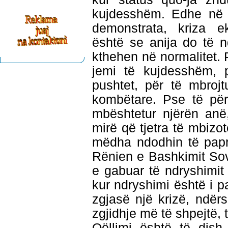
kujdesshëm. Edhe në k
demonstrata, kriza ek
është se anija do të n
kthehen në normalitet. 
jemi të kujdesshëm, 
pushtet, për të mbrojtu
kombëtare. Pse të për
mbështetur njërën anë
mirë që tjetra të mbizo
mëdha ndodhin të paprit
Rënien e Bashkimit Sov
e gabuar të ndryshimit
kur ndryshimi është i
zgjasë një krizë, ndër
zgjidhje më të shpejtë,
Qëllimi është të dish