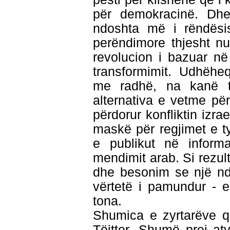
për demokracinë. Dhe
ndoshta më i rëndësi
perëndimore thjesht n
revolucion i bazuar në
transformimit. Udhëheq
me radhë, na kanë th
alternativa e vetme pë
përdorur konfliktin izrae
maskë për regjimet e t
e publikut në informa
mendimit arab. Si rezu
dhe besonim se një nd
vërtetë i pamundur - 
tona.
Shumica e zyrtarëve q
Tëitter. Shumë prej at