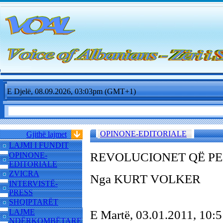
E Djelë, 08.09.2026, 03:03pm (GMT+1)
OPINONE-EDITORIALE
Gjithë lajmet
LAJMI I FUNDIT
REVOLUCIONET QË PE
OPINONE-
EDITORIALE
ZVICRA
Nga KURT VOLKER
INTERVISTË-
PRESS
SHQIPTARËT
LAJME
E Martë, 03.01.2011, 10
NDËRKOMBËTARE