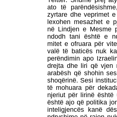
ato të parëndësishme
zyrtare dhe veprimet e
lexohen mesazhet e p
në Lindjen e Mesme pë
ndodh tani është e nd
mitet e ofruara për vite
valë të baticës nuk k
perëndimin apo Izraeli
drejta dhe liri që vjen
arabësh që shohin sesi
shoqërinë. Sesi instit
të mohuara për dekada 
njeriut për lirinë ësht
është ajo që politika j
inteligjencës kanë dë
ndryshime në rajon nuk