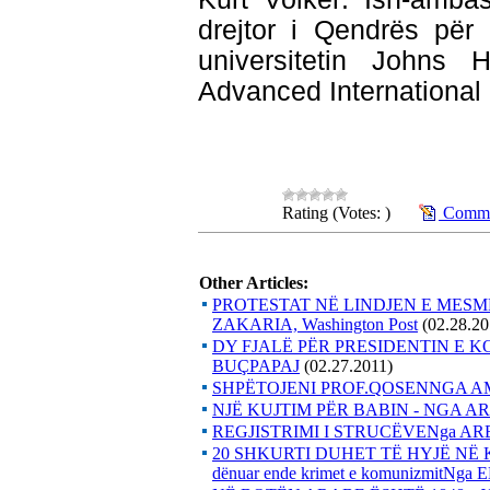
drejtor i Qendrës për 
universitetin Johns 
Advanced International
Rating (Votes: )
Commen
Other Articles:
PROTESTAT NË LINDJEN E MESM
ZAKARIA, Washington Post
(02.28.20
DY FJALË PËR PRESIDENTIN E 
BUÇPAPAJ
(02.27.2011)
SHPËTOJENI PROF.QOSENNGA 
NJË KUJTIM PËR BABIN - NGA A
REGJISTRIMI I STRUCËVENga 
20 SHKURTI DUHET TË HYJË NË KUJ
dënuar ende krimet e komunizmitNg