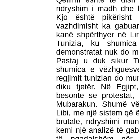
ndryshim i madh dhe k
Kjo është pikërisht
vazhdimisht ka gabuar
kanë shpërthyer në Li
Tunizia, ku shumic
demonstratat nuk do mu
Pastaj u duk sikur Tu
shumica e vëzhguesve
regjimit tunizian do mu
diku tjetër. Në Egji
besonte se protestat,
Mubarakun. Shumë vë
Libi, me një sistem që 
brutale, ndryshimi mu
kemi një analizë të ga
të ngadalshëm për 