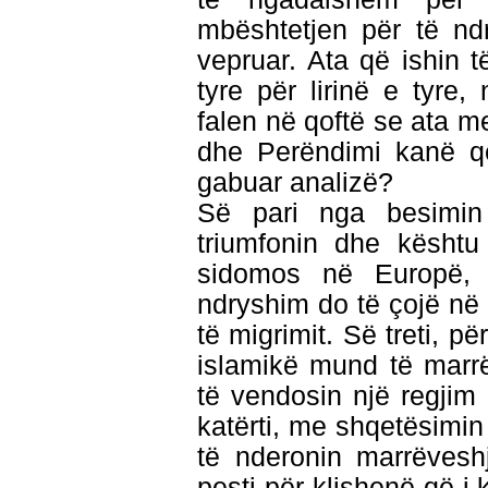
mbështetjen për të nd
vepruar. Ata që ishin t
tyre për lirinë e tyr
falen në qoftë se ata 
dhe Perëndimi kanë q
gabuar analizë?
Së pari nga besimin
triumfonin dhe kështu
sidomos në Europë, 
ndryshim do të çojë në
të migrimit. Së treti, p
islamikë mund të marrë
të vendosin një regjim 
katërti, me shqetësimin
të nderonin marrëvesh
pesti për klishenë që i