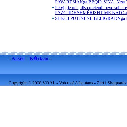
PAVARËSIANga BEQIR SINA, New 
Përgjigje ndaj disa pretendimeve s
PAZGJIDHSHMËRISHT ME NATO-n
SHKOI PUTINI NË BELIGRADNga
::
Arkivi
|
K�rkoni
::
Copyright © 2008 VOAL - Voice of Albanians - Zëri i Shqiptarëve 