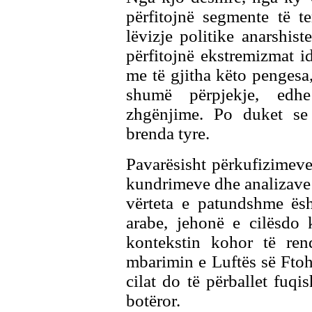
përfitojnë segmente të te
lëvizje politike anarshist
përfitojnë ekstremizmat id
me të gjitha këto pengesa
shumë përpjekje, edh
zhgënjime. Po duket se 
brenda tyre.
Pavarësisht përkufizimeve,
kundrimeve dhe analizave 
vërteta e patundshme ës
arabe, jehonë e cilësdo 
kontekstin kohor të rend
mbarimin e Luftës së Ftoh
cilat do të përballet fu
botëror.