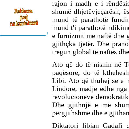
rajon i madh e i rëndësi
shumë dhjetëvjeçarësh, ë
mund të parathotë fundin
mund t'i parathotë ndikimet
e furnizmit me naftë dhe 
gjithçka tjetër. Dhe pra
tregun global të naftës dhe
Ato që do të nisnin në T
paqësore, do të kthehesh
Libi. Ato që thuhej se e
Lindore, madje edhe nga 
revolucioneve demokratiko
Dhe gjithnjë e më shum
përgjithshme dhe e gjitha
Diktatori libian Gadafi 