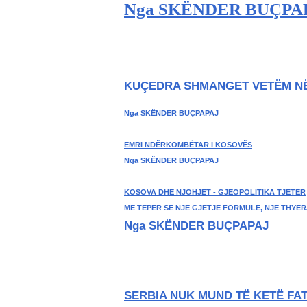
Nga SKËNDER BU
ÇPA
KUÇEDRA SHMANGET VETËM NË
Nga SKËNDER BUÇPAPAJ
EMRI NDËRKOMBËTAR I KOSOVËS
Nga SKËNDER BU
ÇPAPAJ
KOSOVA DHE NJOHJET - GJEOPOLITIKA TJETËR
MË TEPËR SE NJË GJETJE FORMULE, NJË THYER
Nga SKËNDER BUÇPAPAJ
SERBIA NUK MUND TË KETË FAT