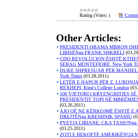
Rating (Votes: )
Commen
Other Articles:
PRESIDENTI OBAMA MBRON DH
LIBISËNga FRANK SHKRELI
(03.2
ÇDO REVOLUCION ËSHTË KTHES
SEBAG MONTEFIORE, New York Ti
DUKE SHPRESUAR PËR MANDELA
York Times
(03.28.2011)
LETËR E HAPUR PËR Z. LUBONJA
REXHEPI, King's College London
(03
100 VJETORI I KRYENGRITJES S
PRESIDENTIT TOPI NË MBRËMJE
(03.26.2011)
AJO QË NE KËRKOJMË ËSHTË E 
DREJTËNga KRESHNIK SPAHIU
(0
PYETJA LIBIANE: ÇKA TASH?Nga WIL
(03.25.2011)
ZOTI E BEKOFTË AMERIKËN!24 M