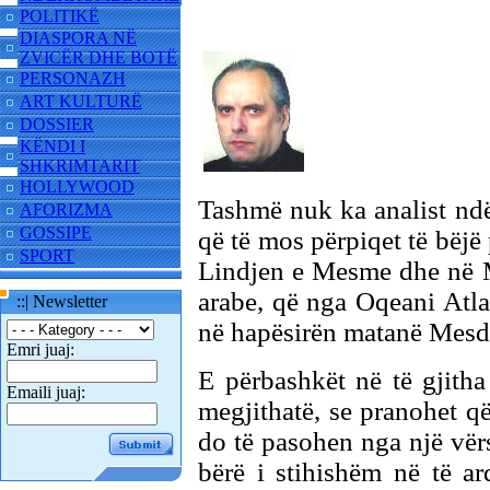
POLITIKË
DIASPORA NË
ZVICËR DHE BOTË
PERSONAZH
ART KULTURË
DOSSIER
KËNDI I
SHKRIMTARIT
HOLLYWOOD
Tashmë nuk ka analist ndë
AFORIZMA
GOSSIPE
që të mos përpiqet të bëjë
SPORT
Lindjen e Mesme dhe në M
arabe, që nga Oqeani Atla
::| Newsletter
në hapësirën matanë Mesd
Emri juaj:
E përbashkët në të gjith
Emaili juaj:
megjithatë, se pranohet 
do të pasohen nga një vërs
bërë i stihishëm në të a