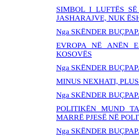
SIMBOL I LUFTËS SË
JASHARAJVE, NUK ËSH
Nga SKËNDER BU
ÇPAP
EVROPA NË ANËN E
KOSOVËS
Nga SKËNDER BU
ÇPAP
MINUS NEXHATI, PLUS
Nga SKËNDER BUÇPAP
POLITIKËN MUND T
MARRË PJESË NË POLI
Nga SKËNDER BU
ÇPAP