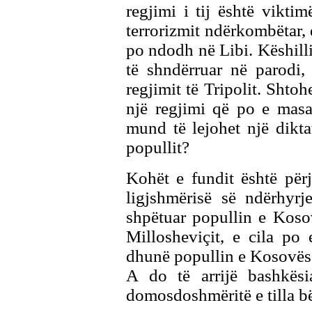
regjimi i tij është viktim
terrorizmit ndërkombëtar, 
po ndodh në Libi. Këshill
të shndërruar në parodi,
regjimit të Tripolit. Shto
një regjimi që po e masa
mund të lejohet një dikta
popullit?
Kohët e fundit është për
ligjshmërisë së ndërhyr
shpëtuar popullin e Koso
Millosheviçit, e cila po
dhunë popullin e Kosovës
A do të arrijë bashkësi
domosdoshmëritë e tilla 