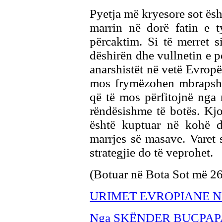
Pyetja më kryesore sot ësht
marrin në dorë fatin e t
përcaktim. Si të merret s
dëshirën dhe vullnetin e p
anarshistët në vetë Evropë
mos frymëzohen mbrapsht 
që të mos përfitojnë nga r
rëndësishme të botës. Kjo
është kuptuar në kohë d
marrjes së masave. Varet 
strategjie do të veprohet.
(Botuar në Bota Sot më 26
URIMET EVROPIANE N
Nga SKËNDER BU
ÇPAP