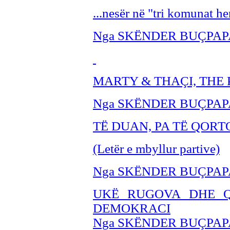
...nesër në "tri komunat he
Nga SKËNDER BU
ÇPAP
MARTY & THA
ÇI, TH
Nga SKËNDER BU
ÇPAP
TË DUAN, PA TË QORT
(Letër e mbyllur partive)
Nga SKËNDER BU
ÇPAP
UKË RUGOVA DHE Q
DEMOKRACI
Nga SKËNDER BUÇPAP