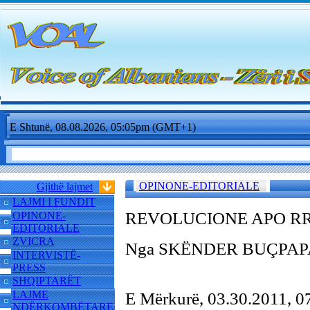
E Shtunë, 08.08.2026, 05:05pm (GMT+1)
OPINONE-EDITORIALE
Gjithë lajmet
LAJMI I FUNDIT
REVOLUCIONE APO RR
OPINONE-
EDITORIALE
ZVICRA
Nga SKËNDER BUÇPAP
INTERVISTË-
PRESS
SHQIPTARËT
LAJME
E Mërkurë, 03.30.2011, 
NDËRKOMBËTARE