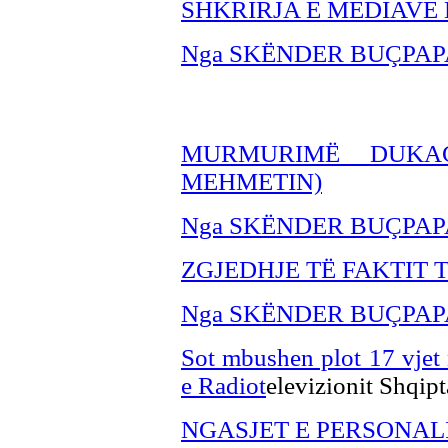
SHKRIRJA E MEDIAVE 
Nga SKËNDER BU
ÇPAP
MURMURIMË DUKAG
MEHMETIN)
Nga SKËNDER BU
ÇPAP
ZGJEDHJE TË FAKTIT 
Nga SKËNDER BU
ÇPAP
Sot mbushen plot 17 vjet n
e Radiot
elevizionit Shqipt
NGASJET E PERSONALI