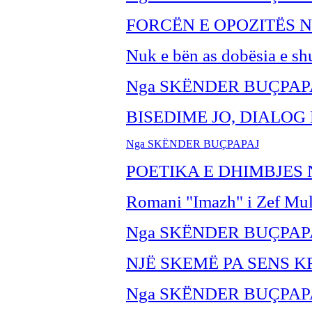
FORCËN E OPOZITËS 
Nuk e bën as dobësia e sh
Nga SKËNDER BU
ÇPAP
BISEDIME JO, DIALOG
Nga SKËNDER BU
ÇPAPAJ
POETIKA E DHIMBJES 
Romani "Imazh" i Zef Mul
Nga SKËNDER BU
ÇPAP
NJË SKEMË PA SENS K
Nga SKËNDER BU
ÇPAP