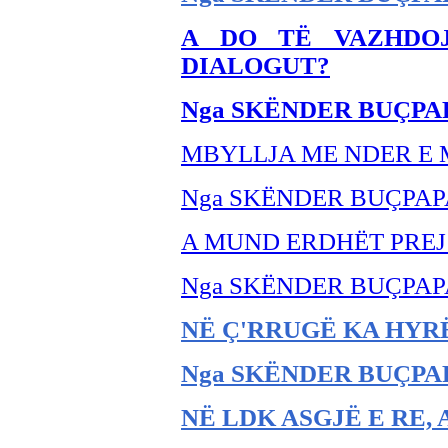
A DO TË VAZHDOJ
DIALOGUT?
Nga SKËNDER BUÇPA
MBYLLJA ME NDER E
Nga SKËNDER BU
ÇPAP
A MUND ERDHËT PREJ
Nga SKËNDER BU
ÇPAP
NË
Ç'RRUGË KA HYRË
Nga SKËNDER BU
ÇPA
NË LDK ASGJË E RE, 