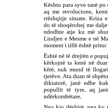
Kështu para syve tanë po
aq me revolucione, kem
rrëshqitje situate. Kriz
do të shoqërohej me dalje 
ndodhte atje ku më shu
Lindjen e Mesme e në Mag
moment i tillë është pritur
Është në të drejtën e popu
kërkojnë ta kenë në duar
këtë, nuk mund të llogar
tjerëve. Ata duan të shpëto
diktatorë, janë edhe kuk
popullit të tyre, aq ja
ndërkombëtare.
Nga kjo dëshirë, nga ky v