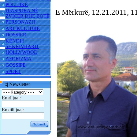
POLITIKË
DIASPORA NË
E Mërkurë, 12.21.2011, 
ZVICËR DHE BOTË
PERSONAZH
ART KULTURË
DOSSIER
KËNDI I
SHKRIMTARIT
HOLLYWOOD
AFORIZMA
GOSSIPE
SPORT
::| Newsletter
Emri juaj:
Emaili juaj: