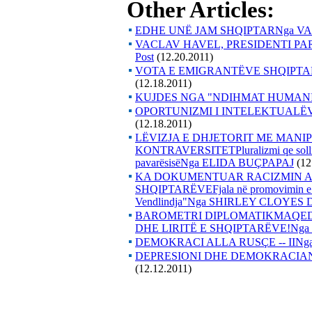
Other Articles:
EDHE UNË JAM SHQIPTARNga V
VACLAV HAVEL, PRESIDENTI PAR
Post
(12.20.2011)
VOTA E EMIGRANTËVE SHQIPTA
(12.18.2011)
KUJDES NGA "NDIHMAT HUMANI
OPORTUNIZMI I INTELEKTUALËV
(12.18.2011)
LËVIZJA E DHJETORIT ME MANI
KONTRAVERSITETPluralizmi qe solli Dh
pavarësisëNga ELIDA BUÇPAPAJ
(12
KA DOKUMENTUAR RACIZMIN AN
SHQIPTARËVEFjala në promovimin e lib
Vendlindja"Nga SHIRLEY CLOYES
BAROMETRI DIPLOMATIKMAQEDO
DHE LIRITË E SHQIPTARËVE!Nga P
DEMOKRACI ALLA RUSÇE -- IINg
DEPRESIONI DHE DEMOKRACIANg
(12.12.2011)