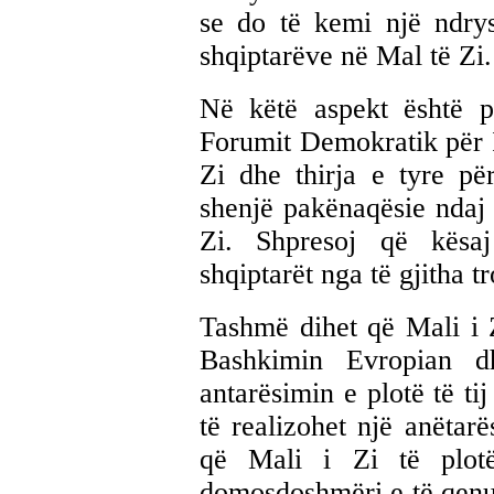
se do të kemi një ndrys
shqiptarëve në Mal të Zi.
Në këtë aspekt është pë
Forumit Demokratik për I
Zi dhe thirja e tyre për
shenjë pakënaqësie ndaj 
Zi. Shpresoj që kësaj
shqiptarët nga të gjitha t
Tashmë dihet që Mali i Z
Bashkimin Evropian dh
antarësimin e plotë të ti
të realizohet një anëtar
që Mali i Zi të plotë
domosdoshmëri e të qenuri