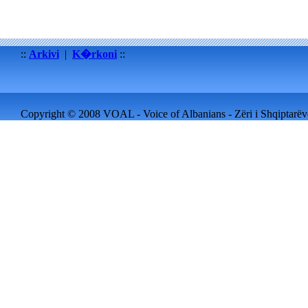
::
Arkivi
|
K�rkoni
::
Copyright © 2008 VOAL - Voice of Albanians - Zëri i Shqiptarëve 