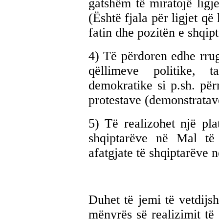
gatshëm të miratojë ligj
(Është fjala për ligjet që
fatin dhe pozitën e shqip
4) Të përdoren edhe rrugë
qëllimeve politike,
demokratike si p.sh. pë
protestave (demonstratave
5) Të realizohet një pl
shqiptarëve në Mal të
afatgjate të shqiptarëve n
Duhet të jemi të vetdijs
mënyrës së realizimit të