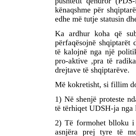
pushtetit qendror (PDS-
kënaqshme për shqiptarë
edhe më tutje statusin dhe
Ka ardhur koha që subj
përfaqësojnë shqiptarët 
të kalojnë nga një polit
pro-aktive ,pra të radik
drejtave të shqiptarëve.
Më kokretisht, si fillim d
1) Në shenjë proteste nda
të tërhiqet UDSH-ja nga k
2) Të formohet blloku i 
asnjëra prej tyre të 