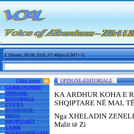
E Shtunë, 08.08.2026, 07:48pm (GMT+1)
OPINONE-EDITORIALE
Gjithë lajmet
LAJMI I FUNDIT
KA ARDHUR KOHA E R
OPINONE-
EDITORIALE
SHQIPTARE NË MAL TË
ZVICRA
INTERVISTË-
Nga XHELADIN ZENELI, is
PRESS
SHQIPTARËT
Malit të Zi
LAJME
NDËRKOMBËTARE