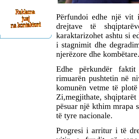
Përfundoi edhe një vit i
drejtave të shqipta
karaktarizohet ashtu si e
i stagnimit dhe degradimi
njerëzore dhe kombëtare
Edhe përkundër faktit 
rimuarën pushtetin në ni
komunën vetme të plotë
Zi,megjithate, shqiptarët
pësuar një kthim mrapa sa
të tyre nacionale.
Progresi i arritur i të d