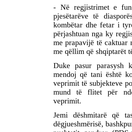
- Në regjistrimet e fun
pjesëtarëve të diaspor
kombëtar dhe fetar i tyr
përjashtuan nga ky regji
me prapavijë të caktuar 
me qëllim që shqiptarët 
Duke pasur parasysh k
mendoj që tani është ko
veprimit të subjekteve po
mund të flitet për ndo
veprimit.
Jemi dëshmitarë që tas
dëgjueshmërisë, bashkpun