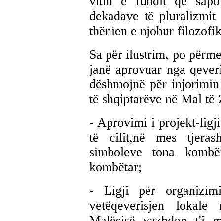
vitin e fundit që sap
dekadave të pluralizmit
thënien e njohur filozof
Sa për ilustrim, po përme
janë aprovuar nga qeveri
dëshmojnë për injorimin 
të shqiptarëve në Mal të Z
- Aprovimi i projekt-lig
të cilit,në mes tjera
simboleve tona kombëta
kombëtar;
- Ligji për organizimi
vetëqeverisjen lokale
Malësisë vazhdon t'i 