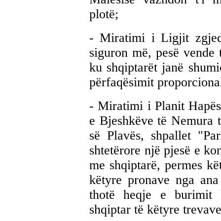
plotë;
- Miratimi i Ligjit zgje
siguron më, pesë vende t
ku shqiptarët janë shumi
përfaqësimit proporcional
- Miratimi i Planit Hapësi
e Bjeshkëve të Nemura 
së Plavës, shpallet "Pa
shtetërore një pjesë e k
me shqiptarë, permes këti
këtyre pronave nga ana
thotë heqje e burimit 
shqiptar të këtyre trevave