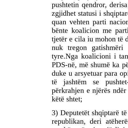
pushtetin qendror, deris
zgjidhet statusi i shqipta
quan vehten parti nacion
bënte koalicion me part
tjetër e cila iu mohon të 
nuk tregon gatishmëri
tyre.Nga koalicioni i t
PDS-në, më shumë ka përf
duke u arsyetuar para op
të jashtëm se pushtet
përkrahjen e njërës ndër
këtë shtet;
3) Deputetët shqiptarë t
republikan, deri atëher