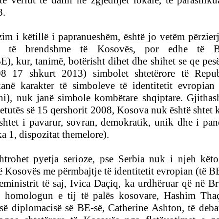
të veriut të dalin në zgjedhjet lokale, të parashik
3.
im i këtillë i papranueshëm, është jo vetëm përzierj
je të brendshme të Kosovës, por edhe të Ba
), kur, tanimë, botërisht dihet dhe shihet se qe pesë
8 17 shkurt 2013) simbolet shtetërore të Repub
anë karakter të simboleve të identitetit evropian 
ni), nuk janë simbole kombëtare shqiptare. Gjithas
etutës së 15 qershorit 2008, Kosova nuk është shtet 
shtet i pavarur, sovran, demokratik, unik dhe i pa
ka 1, dispozitat themelore).
htrohet pyetja serioze, pse
Serbia nuk i njeh kët
të Kosovës me përmbajtje të identitetit evropian (të B
ministrit të saj, Ivica Daçiq, ka urdhëruar
që në Br
 homologun e tij të palës kosovare, Hashim Thaç
së diplomacisë së BE-së, Catherine Ashton, të deba