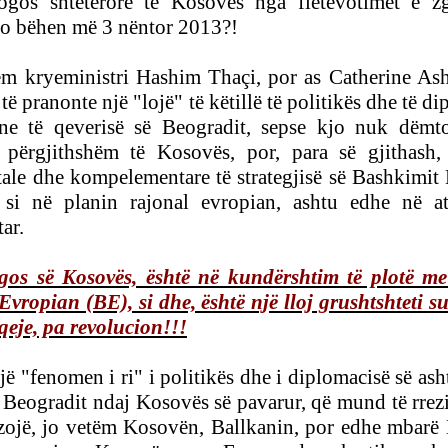
ogos shtetërore të Kosovës nga fletëvotimet e z
do bëhen më 3 nëntor 2013?!
tëm kryeministri Hashim Thaçi, por as
Catherine As
të pranonte një "lojë" të këtillë të politikës dhe të d
ane të qeverisë së Beogradit, sepse kjo nuk dëm
e përgjithshëm të Kosovës, por, para së gjithash,
itale dhe kompelementare të strategjisë së
Bashkimit 
 si në planin rajonal evropian, ashtu edhe në a
ar.
gos së Kosovës, është në kundërshtim të plotë m
vropian (BE), si dhe, është një lloj grushtshteti su
eje, pa revolucion!!!
jë "fenomen i ri"
i politikës dhe i diplomacisë së as
 Beogradit ndaj Kosovës së pavarur, që mund të rrez
izojë, jo vetëm Kosovën, Ballkanin, por edhe mbarë