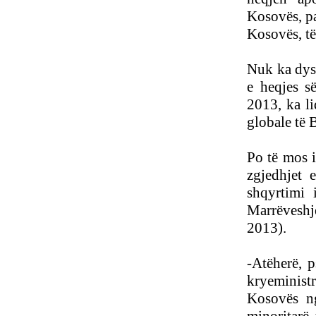
Kosovës, pa
Kosovës, të
Nuk ka dysh
e heqjes s
2013, ka li
globale të 
Po të mos i
zgjedhjet 
shqyrtimi 
Marrëveshj
2013).
-Atëherë, 
kryeminist
Kosovës ng