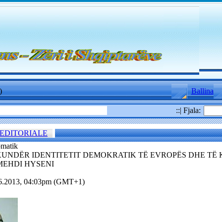
)
Ballina
::| Fjala:
EDITORIALE
omatik
UNDËR IDENTITETIT DEMOKRATIK TË EVROPËS DHE TË
. MEHDI HYSENI
06.2013, 04:03pm (GMT+1)