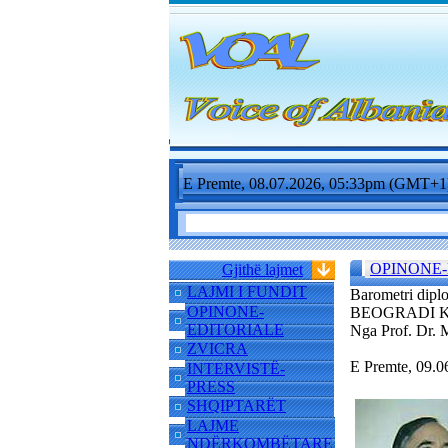
E Premte, 08.07.2026, 05:33pm (GMT+1
OPINONE-
Gjithë lajmet
LAJMI I FUNDIT
Barometri dipl
OPINONE-
BEOGRADI K
EDITORIALE
Nga Prof. Dr
ZVICRA
E Premte, 09.
INTERVISTË-
PRESS
SHQIPTARËT
LAJME
NDËRKOMBËTARE