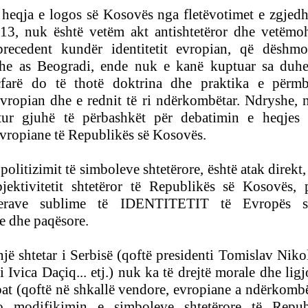
 heqja e logos së Kosovës nga fletëvotimet e zgjedh
013, nuk është vetëm
akt antishtetëror dhe vetëmo
recedent kundër identitetit evropian, që dëshmo
dhe as Beogradi, ende nuk e kanë kuptuar sa duh
farë do të thotë
doktrina dhe praktika e përmb
 evropian dhe e rednit të ri ndërkombëtar. Ndryshe, 
itur gjuhë të përbashkët për debatimin e heqjes
evropiane të Republikës së Kosovës.
 politizimit të simboleve shtetërore, është atak direkt
jektivitetit shtetëror të Republikës së Kosovës,
lerave sublime të IDENTITETIT të Evropës s
e dhe paqësore.
një shtetar i Serbisë (qoftë presidenti Tomislav Niko
i Ivica Daçiq... etj.) nuk ka të drejtë morale dhe ligj
at (qoftë në shkallë vendore, evropiane a ndërkombë
o modifikimin e simboleve shtetërore të Repub