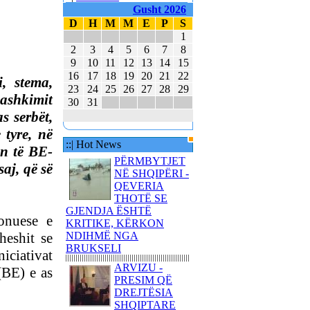
Gusht 2026
E MBAJTËN PARA
D
H
M
M
E
P
S
KUVENDIT KONCERTIN
ME KËNGË PATRIOTIKE
1
SHQIPTARE
2
3
4
5
6
7
8
9
10
11
12
13
14
15
KËNGËTARJA
16
17
18
19
20
21
22
, stema,
BRITANIKE E SHTYN
23
24
25
26
27
28
29
UDHËTIMIN NË
ashkimit
30
31
HAPËSIRË
s serbët,
JUVENTUS DHE
 tyre, në
BARCELONA NË
::| Hot News
an të BE-
FINALEN EVROPIANE
PËRMBYTJET
aj, që së
POLAKËT PO
NË SHQIPËRI -
PËRGATITEN PËR LUFTË
QEVERIA
THOTË SE
REPUBLIKA E KOSOVËS
GJENDJA ËSHTË
DHE REPUBLIKA E
onuese e
KRITIKE, KËRKON
SHQIPËRISË - BASHKË
heshit se
NDIHMË NGA
NË KANË
BRUKSELI
iciativat
ARVIZU -
(BE) e as
PRESIM QË
DREJTËSIA
SHQIPTARE