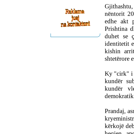
Gjithashtu,
nëntorit 2
edhe akt p
Prishtina 
duhet se ç
identitetit
kishin arr
shtetërore 
Ky "cirk" i
kundër sub
kundër v
demokratik
Prandaj, as
kryeministr
kërkojë deb
heqjen ap