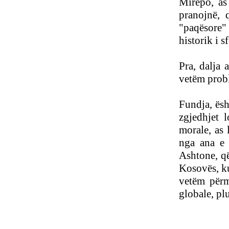
Mirëpo, as
pranojnë, 
"paqësore"
historik i s
Pra, dalja 
vetëm probl
Fundja, ësh
zgjedhjet 
morale, as 
nga ana e 
Ashtone, që
Kosovës, ku
vetëm përmb
globale, pl