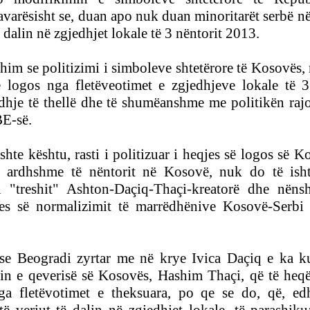
varësisht se, duan apo nuk duan minoritarët serbë në
 dalin në zgjedhjet
lokale të 3 nëntorit 2013.
im se politizimi i simboleve shtetërore të Kosovës, 
ë logos nga fletëveotimet e zgjedhjeve lokale të 3
dhje të thellë dhe të shumëanshme me politikën raj
BE-së.
shte kështu, rasti i politizuar i heqjes së logos së 
e ardhshme të nëntorit në Kosovë, nuk do të ish
i
"treshit" Ashton-Daçiq-Thaçi-kreatorë dhe nëns
es së normalizimit të marrëdhënive Kosovë-Serbi 
pse Beogradi zyrtar me në krye Ivica Daçiq e ka k
rin e qeverisë së Kosovës, Hashim Thaçi, që të heq
a fletëvotimet e theksuara, po qe se do, që, ed