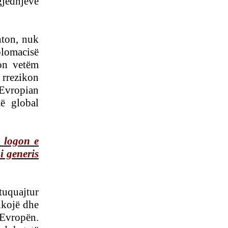
gjedhjeve
FASLLI HALITI,
BOTOHET NË ROMË
NGA SHTËPIA BOTUESE
Â«EdilLetÂ»Në përkthimin
hton, nuk
dhe redaktimin e poetit të
shquar Gëzim Hajdari
iplomacisë
ton vetëm
 rrezikon
Evropian
të global
Barometri
diplomatikTRADHTARËVE
e logon e
NUK IU DORËZOHEN
LETRA PËRSHPIRTËSE,
i generis
AS
PARALAJMËRUESE!Nga
Prof. Dr. MEHDI HYSENI
htuquajtur
BDI DEL SOT NGA
QEVERIA - FUNDI I
ikojë
dhe
QEVERISË GRUEVSKI
 Evropën.
ZËRI - EDHE NË