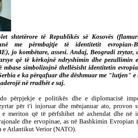
et shtetërore të Republikës së Kosovës (flamuri
anë me përmbajtje të identitetit evropian-B
), jo kombëtare, assesi. Andaj, Beogradi zrytar, a
rsye që të kërkojnë ndryshimin dhe pezullimin e
 mbase simbolizojnë thellësisht identitetin evropi
 Serbia
e ka përqafuar dhe dëshmuar
me "lutjen" e s
 aderojë në rradhët e saj.
çdo përpjekje e politikës dhe e diplomacisë imp
yrtar për t'i injoruar dhe mënjanuar ato, provon s
 e meriton që të përfshihet në axhendat dhe në in
rajonale dhe
ervopinae, as në Bashkimin Evropian 
 e Atlantikut Verior (NATO).