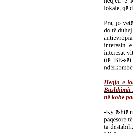
heqjen e l
lokale, që 
Pra, jo ve
do të duhej 
antievropi
interesin 
interesat v
(të BE-së)
ndërkombët
Heqja e lo
Bashkimit E
në kohë paq
-Ky është n
paqësore të
ta destabil