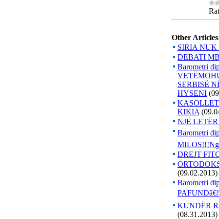
Rat
Other Articles
SIRIA NUK
DEBATI MB
Barometri
VETËMOHUE
SERBISË N
HYSENI
(09
KASOLLET
KIKIA
(09.0
NJË LETËR
Barometri
MILOS!!!Ng
DREJT FIT
ORTODOKSI
(09.02.2013)
Barometri 
PAFUNDâ€!
KUNDËR RE
(08.31.2013)