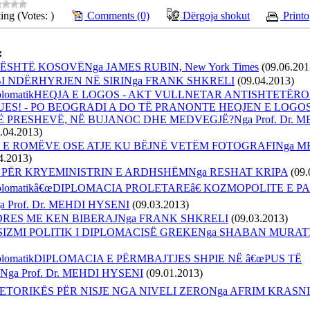
ing (Votes: )
Comments (0)
Dërgoja shokut
Printo
:
 ËSHTË KOSOVËNga JAMES RUBIN, New York Times
(09.06.201
I NDËRHYRJEN NË SIRINga FRANK SHKRELI
(09.04.2013)
 diplomatikHEQJA E LOGOS - AKT VULLNETAR ANTISHTETËR
S! - PO BEOGRADI A DO TË PRANONTE HEQJEN E LOGOS
Ë PRESHEVË, NË BUJANOC DHE MEDVEGJË?Nga Prof. Dr. M
.04.2013)
 E ROMËVE OSE ATJE KU BËJNË VETËM FOTOGRAFINga 
4.2013)
 PËR KRYEMINISTRIN E ARDHSHËMNga RESHAT KRIPA
(09.
 diplomatikâ€œDIPLOMACIA PROLETAREâ€ KOZMOPOLITE E 
a Prof. Dr. MEHDI HYSENI
(09.03.2013)
ORES ME KEN BIBERAJNga FRANK SHKRELI
(09.03.2013)
ZMI POLITIK I DIPLOMACISË GREKENga SHABAN MURAT
diplomatikDIPLOMACIA E PËRMBAJTJES SHPIE NË â€œPUS TË
Nga Prof. Dr. MEHDI HYSENI
(09.01.2013)
TORIKËS PËR NISJE NGA NIVELI ZERONga AFRIM KRASNI