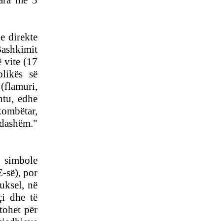
uara më 3
POLITIKANËVE
MAQEDONAS
NATO-ja DHE BE-ja JANË
e direkte
BASHKËFAJTORE PËR
SITUATËN NË
shkimit
MAQEDONINga
 vite (17
AUGUSTIN PALOKAJ
likës së
ERDOGAN NË TIRANË -
(flamuri,
TAKOHET ME NISHANIN
htu, edhe
kombëtar,
ndashëm."
PROTESTA SOT NË
SHKUP - TË DORËHIQET
QEVERIA NË TËRËSI
o simbole
PYETJA E VOGËLUSHES
E-së), por
ZAMIRA JASHARI NGA
uksel, në
KUMANOVA - NËNË, A
VRASIN FËMIJË?
i dhe të
LIBRI ME POEZI TË
tohet për
ZGJEDHURA I POETIT