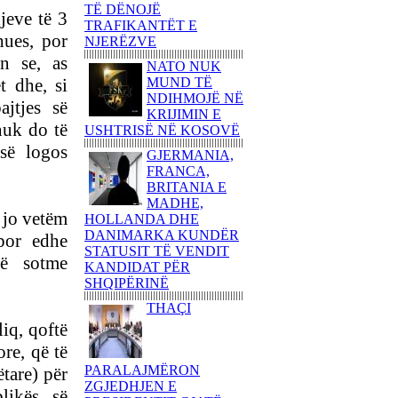
80 AMERIKANË
TË DËNOJË
jeve të 3
KËNDOJNË SOT PARA
TRAFIKANTËT E
hues, por
KUVENDIT TË
NJERËZVE
SHQIPËRISË KËNGË
n se, as
NATO NUK
PATRIOTIKE SHQIPTARE
et dhe,
si
MUND TË
PARULLA DASHURIE
NDIHMOJË NË
ajtjes së
PËR KOSOVËN DHE
KRIJIMIN E
nuk do të
SHKRIMTARI
USHTRISË NË KOSOVË
ZEJNULLAH
 së logos
GJERMANIA,
RRAHMANINga REXHEP
FRANCA,
SHAHU
BRITANIA E
SHQIPTARËT E
MADHE,
, jo vetëm
BASHKUAR NGRITËN
HOLLANDA DHE
FLAMURIN KOMBËTAR
DANIMARKA KUNDËR
 por edhe
NË 'KËMBANËN E
STATUSIT TË VENDIT
ë sotme
PAQES' NË
KANDIDAT PËR
ROVERETOFotoreportazh
SHQIPËRINË
nga FLORIM ZEQA
THAÇI
VRASJA E POPULLIT
liq, qoftë
DHE SHTETIT NË EMËR
ore, që të
TË PUSHTETIT!-Apo çfarë
PARALAJMËRON
(çka) ndodhi në
tare) për
ZGJEDHJEN E
Kumanovë...?!Nga AGRON
likës së