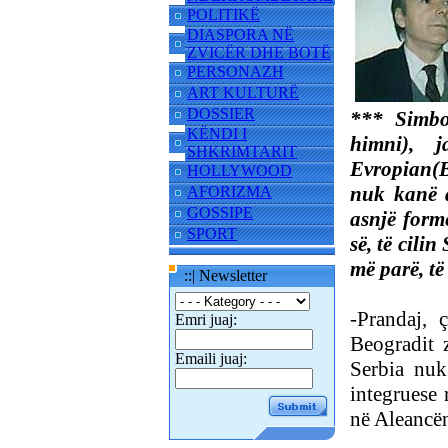
POLITIKË
DIASPORA NË
ZVICËR DHE BOTË
PERSONAZH
ART KULTURË
DOSSIER
*** Simbol
KËNDI I
himni), j
SHKRIMTARIT
Evropian(BE
HOLLYWOOD
nuk kanë a
AFORIZMA
GOSSIPE
asnjë formë
SPORT
së, të cilin
më parë, të
::| Newsletter
-Prandaj, 
Emri juaj:
Beogradit z
Emaili juaj:
Serbia nuk
integruese 
në Aleancën