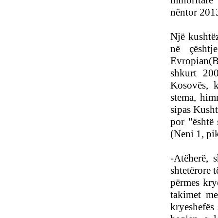
minoritarë 
nëntor 201
Një kushtëz
në çësht
Evropian(BE
shkurt 200
Kosovës, k
stema, him
sipas Kusht
por "është 
(Neni 1, pi
-Atëherë, s
shtetërore 
përmes krye
takimet me
kryeshefës 