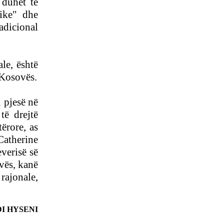
duhet të
KOSOVË MUND TË
tike" dhe
PËRSËRITET RASTI I
KUMANOVËS!
radicional
VUÇIÇ MË 27 MAJ IA
KTHEN VIZITËN RAMËS
PRISHTINA DHE SHKUPI
le, është
BËJNË IDENTIFIKIMIN E
 Kosovës.
TË VRARËVE
n pjesë në
të drejtë
NËNKRYETARI I
ërore, as
PARLAMENTIT
EVROPIAN KËRKON
Catherine
DORËHEQJEN E
verisë së
GRUEVSKIT
vës, kanë
PRESIDENTI ERDOGAN
rajonale,
SOT VIZITON TIRANËN
TRI DORËHEQJE NË
QEVERINË E
MAQEDONISË
DI HYSENI
ALBUMI I PIKTORIT - 3