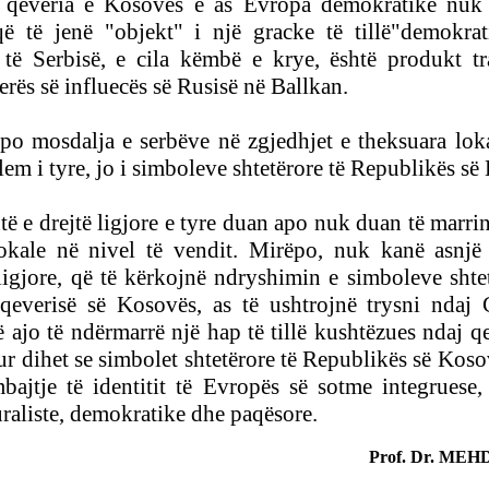
 qeveria e Kosovës e as Evropa demokratike nuk 
që të jenë "objekt" i një gracke të tillë"demokra
 të Serbisë, e cila këmbë e krye, është
produkt
t
ferës së influecës së Rusisë në Ballkan.
apo mosdalja e
serbëve në zgjedhjet e theksuara loka
em i tyre, jo i simboleve shtetërore të Republikës së
të e drejtë ligjore e tyre duan apo nuk duan të marri
lokale në nivel të vendit. Mirëpo, nuk kanë asnjë 
ligjore, që të kërkojnë ndryshimin e simboleve shtet
qeverisë së Kosovës, as
të ushtrojnë trysni ndaj 
 ajo të ndërmarrë një hap të tillë kushtëzues ndaj qe
r dihet se simbolet shtetërore të Republikës së Koso
ajtje të identitit të Evropës së sotme integruese, 
uraliste, demokratike dhe paqësore.
Prof. Dr. MEH