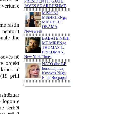
PRESIDENTIT GJATË
SHABANI
 veriun e
JAVËS SË ARDHSHME
NJË ITINERAR
MISIONI
TRONDITËS
MISHELËNga
POETIKShaip Beqiri: Hidra
MICHELLE
e mllefit / Hydra des Zorns,
me rastin
OBAMA,
Limmat Verlag, 2014,
 nëntorit
Newsweek
ZÃ¼richNga ADEM
GASHI
onale dhe
BABAI E NJEH
MË MIRËNga
PAUL GAUGUIN - NJË
THOMAS L.
UDHËTIM DREJT
FRIEDMAN,
VENDEVE
Kosovës në
New York Times
IDILIKEEkspozita e
Fondation Beyeler propozon
te objekt
NATO dhe BE
një nga ngjarjet kulturore
borxhlinj ndaj
hkrues të
pikante të vitit 2015
Kosovës ?Nga
(19 prill
Elida Buçpapaj
PërkujtimMARIAN TUNAJ
- VEPRIMTAR I SHQUAR
PËR LIRINË DHE
PAVARËSINË E
ushtëzuar
KOSOVËS
ë logon e
Ohridsky - UASHINGTONI
he serbët
BLLOKON LLOGARITË
DHE PRONAT E