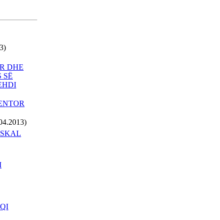
TABLO NGA HELIDON
HALITI
TË RËNËT E
KUMANOVËSPoezi
3)
promemoriale nga
RRUSTEM GECI
OR DHE
PRESIDENTI PUTIN
 SË
PRET SEKRETARIN
EHDI
KERRY NË SOÇI
MBYLLET AEROPORTI I
MENTOR
PRISHTINËS -
MENJËHERË PAS
04.2013)
AKSIDENTIMIT TË
PASKAL
HELIKOPTERIT TË
EULEX-it
ZËRI I AMERIKËS -
I
MBIZOTËROJNË
PAQARTËSITË NË
MAQEDONI
QI