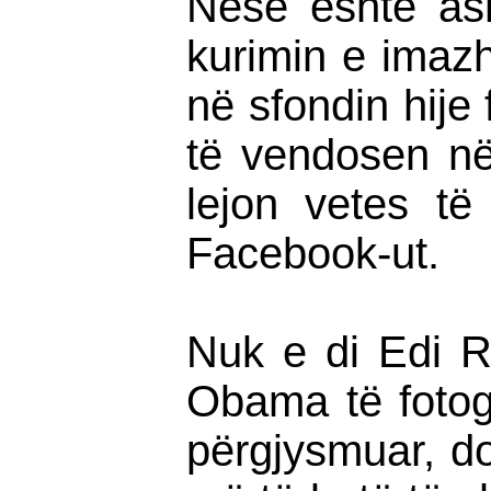
Nëse është asht
kurimin e imazhi
në sfondin hije f
të vendosen në
lejon vetes të
Facebook-ut.
Nuk e di Edi R
Obama të fotogr
përgjysmuar, do