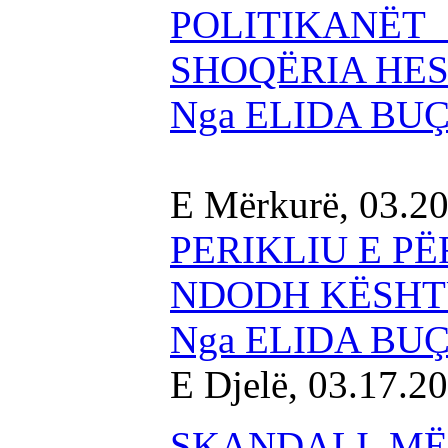
POLITIKANË
SHOQËRIA HE
Nga ELIDA BU
E Mërkurë, 03.2
PERIKLIU E P
NDODH KËSHTU
Nga ELIDA BU
E Djelë, 03.17.2
SKANDALI MË 