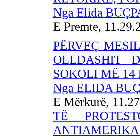
Nga Elida BUÇP
E Premte, 11.29
PËRVEÇ MESI
OLLDASHIT 
SOKOLI MË 14
Nga ELIDA BU
E Mërkurë, 11.2
TË PROTEST
ANTIAMERIKAN