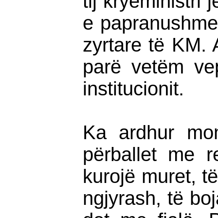
tij kryeministr
e papranushme t
zyrtare të KM. 
parë vetëm vep
institucionit.
Ka ardhur mom
përballet me r
kurojë muret, t
ngjyrash, të boj