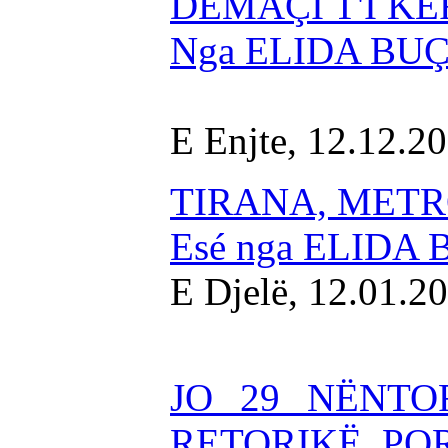
DEMAÇI T'I KË
Nga ELIDA BU
E Enjte, 12.12.2
TIRANA, METR
Esé nga ELIDA
E Djelë, 12.01.2
JO 29 NËNTO
RETORIKË, PO