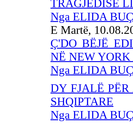
TRAGJEDISË L
Nga ELIDA BU
E Martë, 10.08.2
Ç'DO BËJË ED
NË NEW YORK A
Nga ELIDA BU
DY FJALË PËR
SHQIPTARE
Nga ELIDA BU