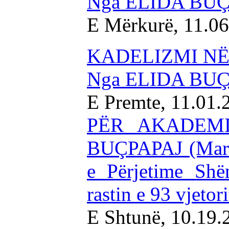
Nga ELIDA BU
E Mërkurë, 11.0
KADELIZMI NË
Nga ELIDA BU
E Premte, 11.01
PËR AKADEMI
BUÇPAPAJ (Marrë
e Përjetime Shë
rastin e 93 vjetori
E Shtunë, 10.19.