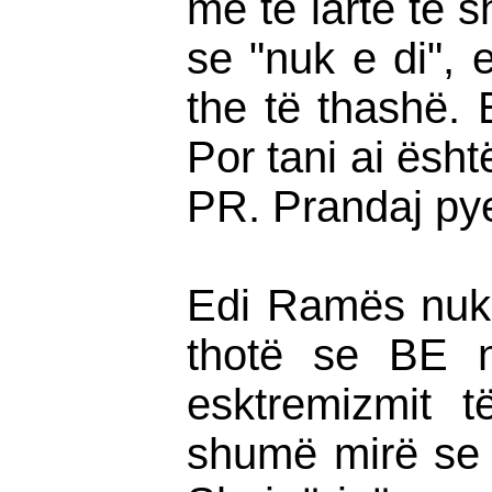
më të lartë të 
se "nuk e di",
the të thashë. 
Por tani ai ës
PR. Prandaj py
Edi Ramës nuk i
thotë se BE n
esktremizmit t
shumë mirë se H