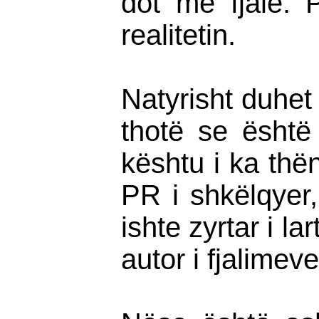
dot me fjalë. 
realitetin.
Natyrisht duhet
thotë se është
kështu i ka thë
PR i shkëlqyer
ishte zyrtar i l
autor i fjalimev