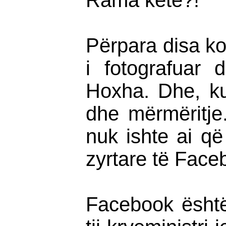
Rama këtë?!
Përpara disa ko
i fotografuar 
Hoxha. Dhe, ku
dhe mërmëritje
nuk ishte ai që
zyrtare të Face
Facebook është