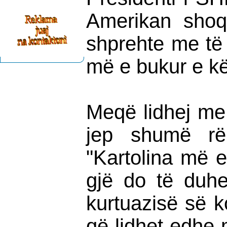
Amerikan shoq
shprehte me të
më e bukur e këti
Meqë lidhej me 
jep shumë rë
"Kartolina më e 
gjë do të duhe
kurtuazisë së ko
që lidhet edhe 