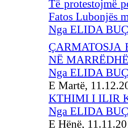
Të protestojmë por
Fatos Lubonjës 
Nga ELIDA BU
ÇARMATOSJA E
NË MARRËDHË
Nga ELIDA BU
E Martë, 11.12.
KTHIMI I ILIR
Nga ELIDA BU
E Hënë, 11.11.2