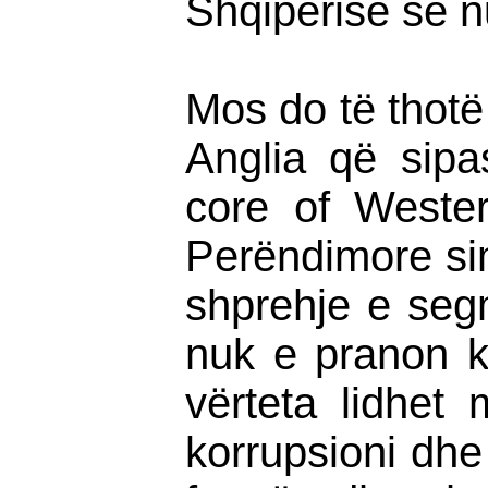
Shqipërisë se n
Mos do të thot
Anglia që sipa
core of Weste
Perëndimore simbo
shprehje e seg
nuk e pranon kë
vërteta lidhet 
korrupsioni dhe 