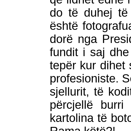
do të duhej të 
është fotografu
dorë nga Presid
fundit i saj dh
tepër kur dihet
profesioniste. S
sjellurit, të k
përcjellë burri
kartolina të bo