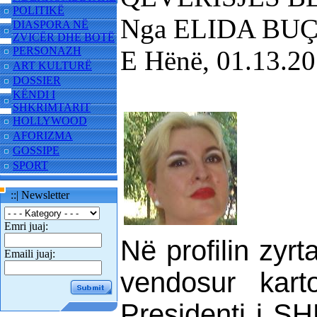
POLITIKË
Nga ELIDA BU
DIASPORA NË
ZVICËR DHE BOTË
PERSONAZH
E Hënë, 01.13.2
ART KULTURË
DOSSIER
KËNDI I
SHKRIMTARIT
HOLLYWOOD
AFORIZMA
GOSSIPE
SPORT
::| Newsletter
Emri juaj:
Në profilin zyr
Emaili juaj:
vendosur kar
Presidenti i S