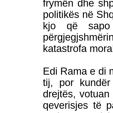
frymën dhe shpi
politikës në Sh
kjo që sapo
përgjegjshmër
katastrofa mora
Edi Rama e di m
tij, por kundër
drejtës, votuan
qeverisjes të 