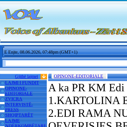
E Enjte, 08.06.2026, 07:48pm (GMT+1)
OPINONE-EDITORIALE
Gjithë lajmet
LAJMI I FUNDIT
A ka PR KM Edi
OPINONE-
EDITORIALE
1.KARTOLINA 
ZVICRA
INTERVISTË-
2.EDI RAMA N
PRESS
SHQIPTARËT
LAJME
QEVERISJES B
NDËRKOMBËTARE