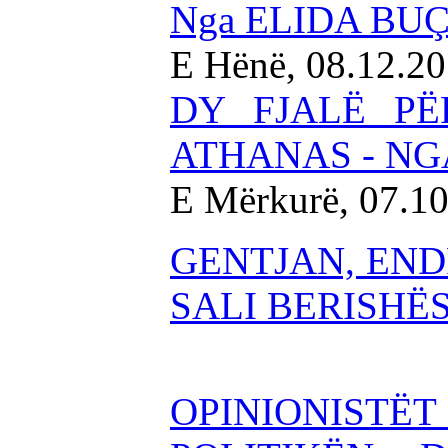
Nga ELIDA BU
E Hënë, 08.12.2
DY FJALË PË
ATHANAS - NG
E Mërkurë, 07.1
GENTJAN, END
SALI BERISHËS
OPINIONIST