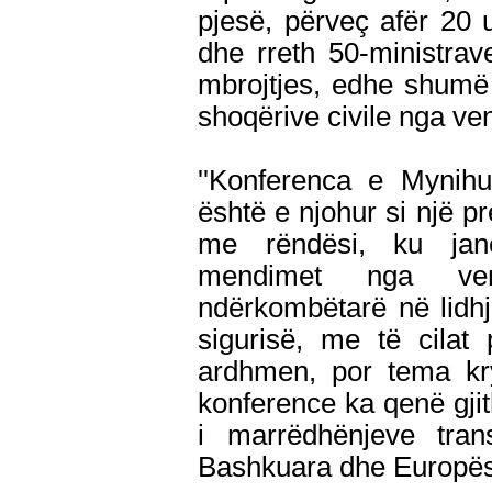
pjesë, përveç afër 20
dhe rreth 50-ministra
mbrojtjes, edhe shumë
shoqërive civile nga v
''Konferenca e Mynihu
është e njohur si një 
me rëndësi, ku jan
mendimet nga ven
ndërkombëtarë në lidhj
sigurisë, me të cilat
ardhmen, por tema kr
konference ka qenë gji
i marrëdhënjeve trans
Bashkuara dhe Europë