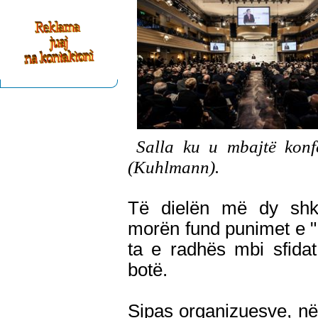
Salla ku u mbajtë konf
(Kuhlmann).
Të dielën më dy shk
morën fund punimet e "
ta e radhës mbi sfida
botë.
Sipas organizuesve, n