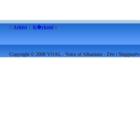
::
Arkivi
|
K�rkoni
::
Copyright © 2008 VOAL - Voice of Albanians - Zëri i Shqiptarëve 