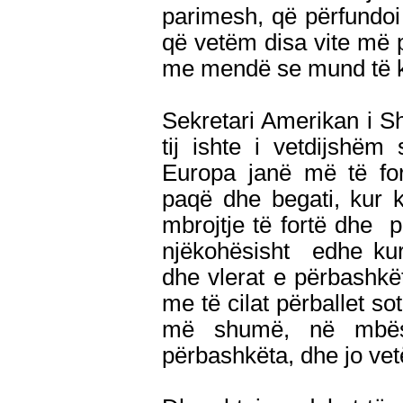
parimesh, që përfundo
që vetëm disa vite më 
me mendë se mund të k
Sekretari Amerikan i Sht
tij ishte i vetdijshë
Europa janë më të for
paqë dhe begati, kur k
mbrojtje të fortë dhe p
njëkohësisht edhe kur
dhe vlerat e përbashkë
me të cilat përballet so
më shumë, në mbësh
përbashkëta, dhe jo vet