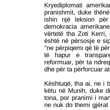
Kryediplomati amerik
pranishmit, duke thënë
ishin një leksion pë
demokracia amerikane
vërtetë tha Zoti Kerri
është në përsosje e sipë
''ne përpiqemi që të p
të hapur e transpar
reformuar, për ta ndre
dhe për ta përforcuar a
Kështuqë, tha ai, ne i
këtu në Munih, duke d
tona, por pranimi i ma
ne nuk do themi gjërat