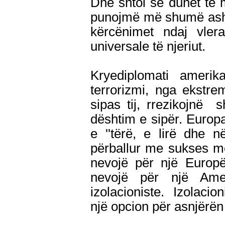
Dhe shtoi se duhet të
punojmë më shumë asht
kërcënimet ndaj vler
universale të njeriut.
Kryediplomati ameri
terrorizmi, nga ekstre
sipas tij, rrezikojnë 
dështim e sipër. Europa
e ''tërë, e lirë dhe 
përballur me sukses m
nevojë për një Europë
nevojë për një Ame
izolacioniste. Izolacio
një opcion për asnjërën