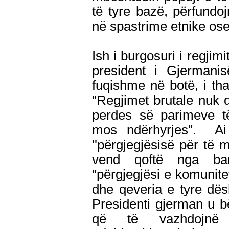
të tyre bazë, përfundoj
në spastrime etnike os
Ish i burgosuri i regjim
president i Gjermanis
fuqishme në botë, i th
"Regjimet brutale nuk 
perdes së parimeve të
mos ndërhyrjes". Ai
''përgjegjësisë për të m
vend qoftë nga bar
"përgjegjësi e komunitet
dhe qeveria e tyre dësh
Presidenti gjerman u b
që të vazhdojnë