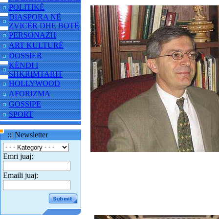
POLITIKË
DIASPORA NË
ZVICËR DHE BOTË
PERSONAZH
ART KULTURË
DOSSIER
KËNDI I
SHKRIMTARIT
HOLLYWOOD
AFORIZMA
GOSSIPE
SPORT
::| Newsletter
Emri juaj:
Emaili juaj: