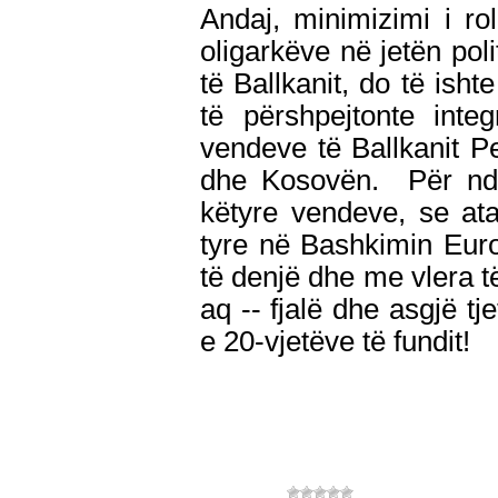
Andaj, minimizimi i ro
oligarkëve në jetën po
të Ballkanit, do të ish
të përshpejtonte integ
vendeve të Ballkanit P
dhe Kosovën. Për ndr
këtyre vendeve, se ata
tyre në Bashkimin Europ
të denjë dhe me vlera 
aq -- fjalë dhe asgjë tj
e 20-vjetëve të fundit!