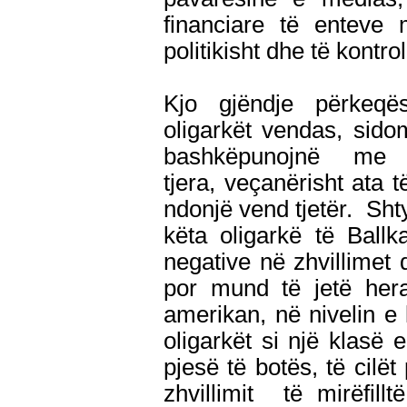
financiare të enteve 
politikisht dhe të kontr
Kjo gjëndje përkeq
oligarkët vendas, sido
bashkëpunojnë me 
tjera, veçanërisht ata 
ndonjë vend tjetër. Sht
këta oligarkë të Ballk
negative në zhvillimet
por mund të jetë hera
amerikan, në nivelin e 
oligarkët si një klasë
pjesë të botës, të cilë
zhvillimit të mirëfill