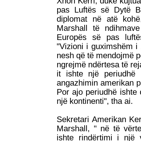
Xhon Kerri, duke kujtua
pas Luftës së Dytë Bo
diplomat në atë kohë,
Marshall të ndihmave
Europës së pas luftë
"Vizioni i guximshëm i 
nesh që të mendojmë p
ngrejmë ndërtesa të re
it ishte një periudh
angazhimin amerikan për
Por ajo periudhë ishte
një kontinenti", tha ai.
Sekretari Amerikan Ker
Marshall, " në të vërtet
ishte rindërtimi i një