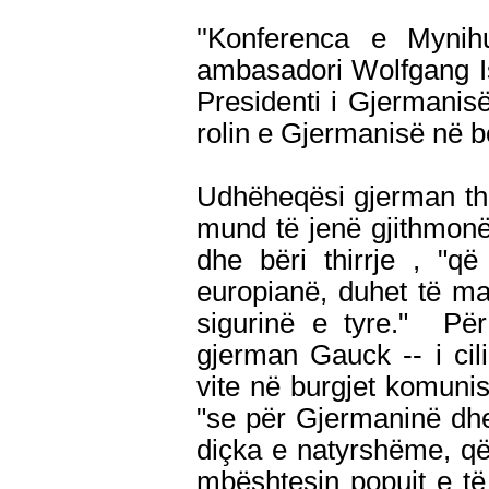
''Konferenca e Mynihu
ambasadori Wolfgang I
Presidenti i Gjermanisë
rolin e Gjermanisë në 
Udhëheqësi gjerman th
mund të jenë gjithmonë 
dhe bëri thirrje , "q
europianë, duhet të m
sigurinë e tyre." Për
gjerman Gauck -- i cil
vite në burgjet komunis
"se për Gjermaninë dhe 
diçka e natyrshëme, që
mbështesin popujt e të 