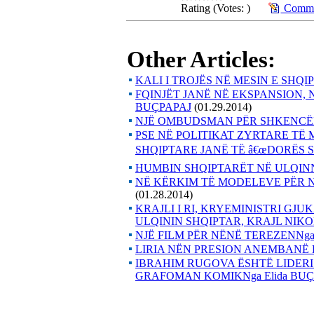
Rating (Votes: )
Commen
Other Articles:
KALI I TROJËS NË MESIN E SHQ
FQINJËT JANË NË EKSPANSION, 
BUÇPAPAJ
(01.29.2014)
NJË OMBUDSMAN PËR SHKENCËN
PSE NË POLITIKAT ZYRTARE TË M
SHQIPTARE JANË TË â€œDORËS S
HUMBIN SHQIPTARËT NË ULQIN
NË KËRKIM TË MODELEVE PËR N
(01.28.2014)
KRAJLI I RI, KRYEMINISTRI GJ
ULQININ SHQIPTAR, KRAJL NIK
NJË FILM PËR NËNË TEREZENNg
LIRIA NËN PRESION ANEMBANË
IBRAHIM RUGOVA ËSHTË LIDERI
GRAFOMAN KOMIKNga Elida BUÇ