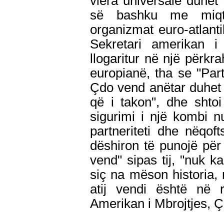
vlera universale duhe
së bashku me miqt
organizmat euro-atlan
Sekretari amerikan i
llogaritur në një përk
europianë, tha se "Partn
Çdo vend anëtar duhet t
që i takon", dhe shto
sigurimi i një kombi nu
partneriteti dhe nëqo
dëshiron të punojë për n
vend" sipas tij, "nuk 
siç na mëson historia,
atij vendi është në r
Amerikan i Mbrojtjes, 