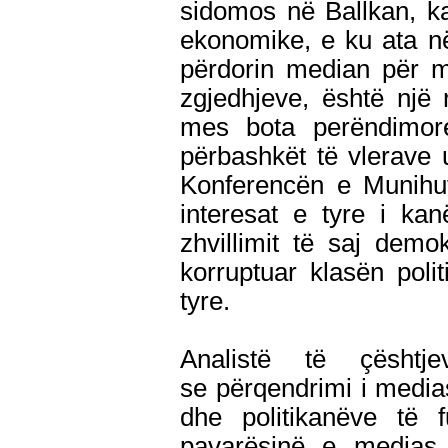
sidomos në Ballkan, ka
ekonomike, e ku ata n
përdorin median për m
zgjedhjeve, është një
mes bota perëndimo
përbashkët të vlerave u
Konferencën e Munihut
interesat e tyre i ka
zhvillimit të saj dem
korruptuar klasën poli
tyre.
Analistë të çështj
se përqendrimi i media
dhe politikanëve të f
pavarësinë e medias