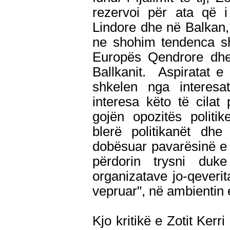
rezervoi për ata që i 
Lindore dhe në Balkan,
ne shohim tendenca s
Europës Qendrore dhe
Ballkanit. Aspiratat 
shkelen nga interesat
interesa këto të cilat 
gojën opozitës politi
blerë politikanët dhe
dobësuar pavarësinë e 
përdorin trysni du
organizatave jo-qeverit
vepruar", në ambientin 
Kjo kritikë e Zotit Kerr