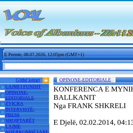
E Premte, 08.07.2026, 12:05pm (GMT+1)
OPINONE-EDITORIALE
Gjithë lajmet
LAJMI I FUNDIT
KONFERENCA E MYNIH
OPINONE-
BALLKANIT
EDITORIALE
ZVICRA
Nga FRANK SHKRELI
INTERVISTË-
PRESS
SHQIPTARËT
E Djelë, 02.02.2014, 04
LAJME
NDËRKOMBËTARE