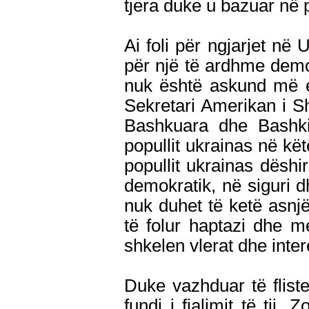
tjera duke u bazuar në 
Ai foli për ngjarjet në 
për një të ardhme demo
nuk është askund më 
Sekretari Amerikan i Sh
Bashkuara dhe Bashki
popullit ukrainas në kët
popullit ukrainas dëshir
demokratik, në siguri d
nuk duhet të ketë asnj
të folur haptazi dhe 
shkelen vlerat dhe inte
Duke vazhduar të flist
fundi i fjalimit të tij,