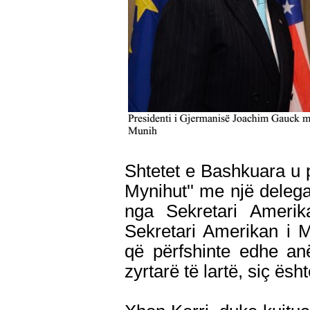
Shtetet e Bashkuara u 
Mynihut'' me një delegac
nga Sekretari Amerik
Sekretari Amerikan i 
që përfshinte edhe anë
zyrtarë të lartë, siç ës