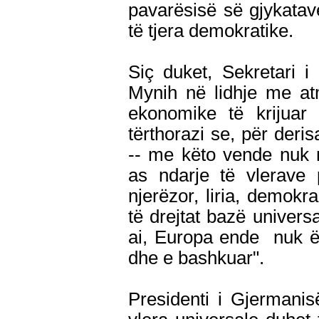
pavarësisë së gjykatave
të tjera demokratike.
Siç duket, Sekretari i
Mynih në lidhje me at
ekonomike të krijuar 
tërthorazi se, për deri
-- me këto vende nuk m
as ndarje të vlerave p
njerëzor, liria, demokra
të drejtat bazë universa
ai, Europa ende nuk ë
dhe e bashkuar".
Presidenti i Gjermani