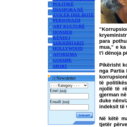
POLITIKË
DIASPORA NË
ZVICËR DHE BOTË
PERSONAZH
ART KULTURË
"Korrupsio
DOSSIER
kryeminist
KËNDI I
para pothua
SHKRIMTARIT
mua," e ka 
HOLLYWOOD
t'i dënoja p
AFORIZMA
GOSSIPE
Pikërisht k
SPORT
nga Partia
korrupsioni
::| Newsletter
të politik
njollë të 
Emri juaj:
gjerman në 
duke nënviz
Emaili juaj:
indeksit të
Në këtë m
tjetër përv