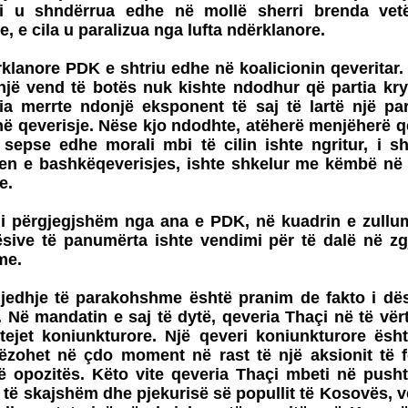
i u shndërrua edhe në mollë sherri brenda vetë
, e cila u paralizua nga lufta ndërklanore.
klanore PDK e shtriu edhe në koalicionin qeveritar.
snjë vend të botës nuk kishte ndodhur që partia kr
'ia merrte ndonjë eksponent të saj të lartë një part
ë qeverisje. Nëse kjo ndodhte, atëherë menjëherë q
, sepse edhe morali mbi të cilin ishte ngritur, i s
en e bashkëqeverisjes, ishte shkelur me këmbë n
e.
t i përgjegjshëm nga ana e PDK, në kuadrin e zull
ësive të panumërta ishte vendimi për të dalë në zg
me.
gjedhje të parakohshme është pranim de fakto i dës
. Në mandatin e saj të dytë, qeveria Thaçi në të vërt
 tejet koniunkturore. Një qeveri koniunkturore ësh
ëzohet në çdo moment në rast të një aksionit të f
ë opozitës. Këto vite qeveria Thaçi mbeti në push
t të skajshëm dhe pjekurisë së popullit të Kosovës, v