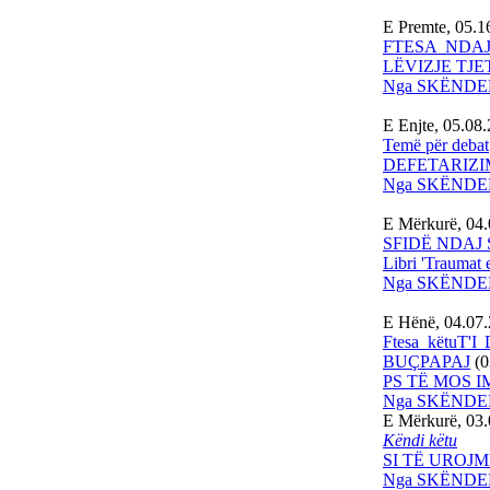
E Premte, 05.1
FTESA NDA
LËVIZJE TJE
Nga SKËNDE
E Enjte, 05.08
Temë për debat
DEFETARIZIM
Nga SKËNDE
E Mërkurë, 04
SFIDË NDAJ
Libri 'Traumat e
Nga SKËNDE
E Hënë, 04.07
Ftesa këtu
BUÇPAPAJ
(0
PS TË MOS IM
Nga SKËNDE
E Mërkurë, 03.
Këndi këtu
SI TË UROJ
Nga SKËNDE