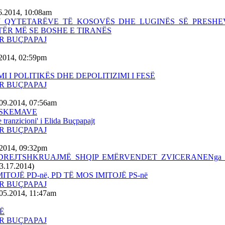
6.2014, 10:08am
J QYTETARËVE TË KOSOVËS DHE LUGINËS SË PRESHEV
TËR MË SE BOSHE E TIRANËS
R BUÇPAPAJ
.2014, 02:59pm
I I POLITIKËS DHE DEPOLITIZIMI I FESË
R BUÇPAPAJ
.09.2014, 07:56am
 SKEMAVE
 tranzicioni' i Elida Buçpapajt
R BUÇPAPAJ
.2014, 09:32pm
T'I DREJTSHKRUAJMË SHQIP EMËRVENDET ZVICERANENg
3.17.2014)
ITOJË PD-në, PD TË MOS IMITOJË PS-në
R BUÇPAPAJ
05.2014, 11:47am
MË
R BUÇPAPAJ