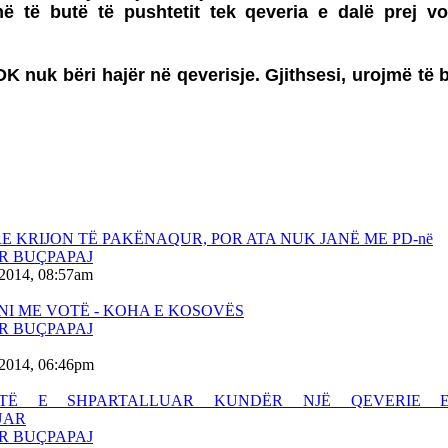
ë të butë të pushtetit tek qeveria e dalë prej v
DK nuk bëri hajër në qeverisje. Gjithsesi, urojmë të 
RE KRIJON TË PAKËNAQUR, POR ATA NUK JANË ME PD-në
R BUÇPAPAJ
.2014, 08:57am
I ME VOTË - KOHA E KOSOVËS
R BUÇPAPAJ
.2014, 06:46pm
ITË E SHPARTALLUAR KUNDËR NJË QEVERIE 
UAR
R BUÇPAPAJ