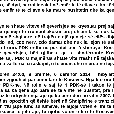
ajo, së dyti, harroi idealet në emër të të cilave e ka kë
ë emër të të cilave e ka marrë pushtetin dhe ka që
e të shtatë viteve të qeverisjes së kryesuar prej saj
jë qenieje të rrumbullakosur prej dhjamit, ku nuk 
enjë shqisore, në trajtën e një qenieje së cilës dhj
do ind, çdo nerv, çdo damar dhe nuk ia lejon të u
 trurin. PDK erdhi në pushtet për t'i shërbyer Kos
hë qeverisjes, bëri gjithçka që ta shndërronte K
ë saj. PDK u majmërua shtatë vite rresht në tejska
u varfërua, u raskapit, u telendis dhe mjerua në tejs
orën 24:00, e premte, 6 qershor 2014, mbyllet
ër zgjedhjet parlamentare të Kosovës. Nga kjo orë f
r PDK-në. Në rolin e saj të ri PDK-së i takon të j
 sa ka qenë ajo para se të vinte në pushtet, pra i
ozitë ndryshe nga ajo që ka bërë deri në vitin 2007. 
 as opozitën që është bërë në Shqipërinë e tranzici
on t'iu japë fund zullumeve, të lejojë votën e lirë t
uese të jetë ajo, të njohë votën e lirë të Kosovës