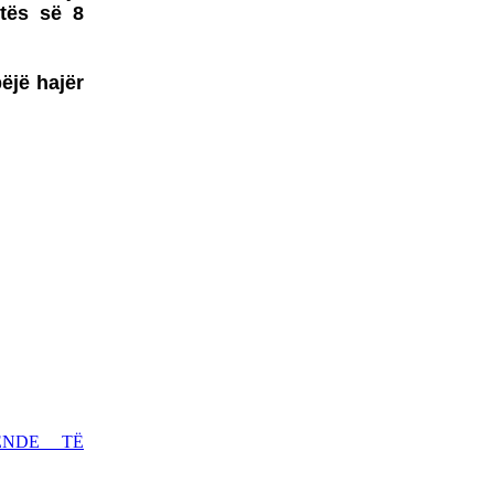
otës së 8
BOTOHET NË ROMË
NGA SHTËPIA BOTUESE
Â«EdilLetÂ»Në përkthimin
dhe redaktimin e poetit të
bëjë hajër
shquar Gëzim Hajdari
Barometri
diplomatikTRADHTARËVE
NUK IU DORËZOHEN
LETRA PËRSHPIRTËSE,
AS
PARALAJMËRUESE!Nga
Prof. Dr. MEHDI HYSENI
BDI DEL SOT NGA
QEVERIA - FUNDI I
QEVERISË GRUEVSKI
ENDE TË
ZËRI - EDHE NË
KOSOVË MUND TË