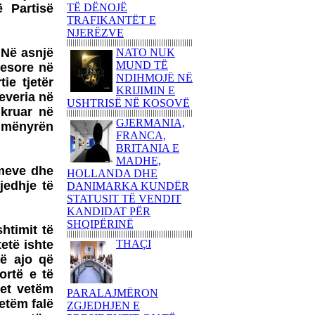
 Partisë
TË DËNOJË
KËNDOJNË SOT PARA
TRAFIKANTËT E
KUVENDIT TË
NJERËZVE
SHQIPËRISË KËNGË
PATRIOTIKE SHQIPTARE
 Në asnjë
NATO NUK
MUND TË
yesore në
PARULLA DASHURIE
NDIHMOJË NË
PËR KOSOVËN DHE
ie tjetër
KRIJIMIN E
SHKRIMTARI
everia në
USHTRISË NË KOSOVË
ZEJNULLAH
hkruar në
RRAHMANINga REXHEP
GJERMANIA,
ë mënyrën
SHAHU
FRANCA,
BRITANIA E
SHQIPTARËT E
MADHE,
BASHKUAR NGRITËN
umeve dhe
HOLLANDA DHE
FLAMURIN KOMBËTAR
jedhje të
DANIMARKA KUNDËR
NË 'KËMBANËN E
STATUSIT TË VENDIT
PAQES' NË
KANDIDAT PËR
ROVERETOFotoreportazh
SHQIPËRINË
nga FLORIM ZEQA
htimit të
etë ishte
THAÇI
VRASJA E POPULLIT
DHE SHTETIT NË EMËR
të ajo që
TË PUSHTETIT!-Apo çfarë
ortë e të
(çka) ndodhi në
tet vetëm
PARALAJMËRON
Kumanovë...?!Nga AGRON
etëm falë
ZGJEDHJEN E
SHABANI