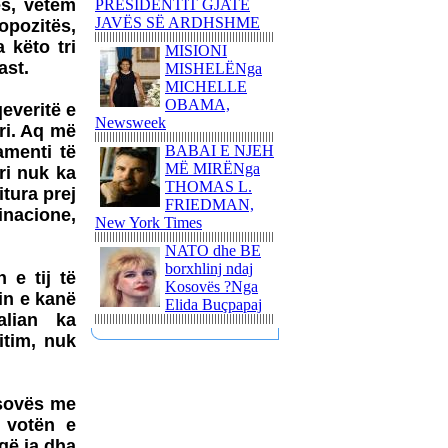
ës, vetëm
PRESIDENTIT GJATË
NJË ITINERAR
JAVËS SË ARDHSHME
opozitës,
TRONDITËS
 këto tri
MISIONI
POETIKShaip Beqiri: Hidra
ast.
MISHELËNga
e mllefit / Hydra des Zorns,
MICHELLE
Limmat Verlag, 2014,
OBAMA,
qeveritë e
ZÃ¼richNga ADEM
Newsweek
GASHI
ri. Aq më
amenti të
BABAI E NJEH
PAUL GAUGUIN - NJË
MË MIRËNga
ri nuk ka
UDHËTIM DREJT
THOMAS L.
VENDEVE
itura prej
FRIEDMAN,
IDILIKEEkspozita e
kinacione,
New York Times
Fondation Beyeler propozon
një nga ngjarjet kulturore
NATO dhe BE
pikante të vitit 2015
borxhlinj ndaj
 e tij të
Kosovës ?Nga
PërkujtimMARIAN TUNAJ
in e kanë
Elida Buçpapaj
- VEPRIMTAR I SHQUAR
alian ka
PËR LIRINË DHE
itim, nuk
PAVARËSINË E
KOSOVËS
Ohridsky - UASHINGTONI
osovës me
BLLOKON LLOGARITË
 votën e
DHE PRONAT E
 që ia dha
POLITIKANËVE