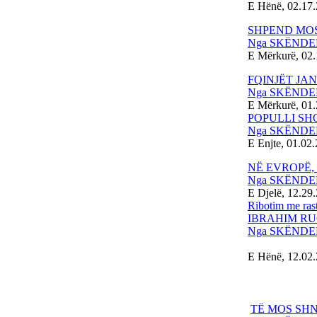
E Hënë, 02.17
SHPEND MO
Nga SKËNDE
E Mërkurë, 02
FQINJËT JAN
Nga SKËNDE
E Mërkurë, 01.
POPULLI SH
Nga SKËNDE
E Enjte, 01.02
NË EVROPË,
Nga
SKËNDE
E Djelë, 12.29
Ribotim me rast
IBRAHIM RU
Nga SKËNDE
E Hënë, 12.02
TË MOS SH