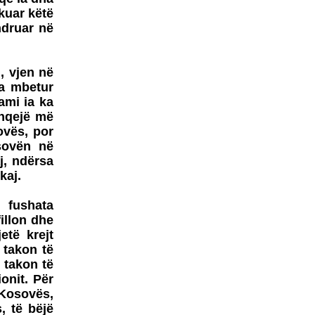
MAQEDONAS
rkuar këtë
ndruar në
NATO-ja DHE BE-ja JANË
BASHKËFAJTORE PËR
SITUATËN NË
MAQEDONINga
, vjen në
AUGUSTIN PALOKAJ
ka mbetur
ERDOGAN NË TIRANË -
ami ia ka
TAKOHET ME NISHANIN
shqejë më
ovës, por
osovën në
j, ndërsa
kaj.
PROTESTA SOT NË
SHKUP - TË DORËHIQET
 fushata
QEVERIA NË TËRËSI
illon dhe
PYETJA E VOGËLUSHES
etë krejt
ZAMIRA JASHARI NGA
 takon të
KUMANOVA - NËNË, A
I takon të
VRASIN FËMIJË?
onit. Për
LIBRI ME POEZI TË
ë Kosovës,
ZGJEDHURA I POETIT
, të bëjë
FASLLI HALITI,