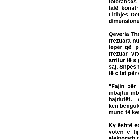
tolerancës
falë konstr
Lidhjes De
dimensione 
Qeveria Tha
rrëzuara nu
tepër që, p
rrëzuar. Vi
arritur të 
saj. Shpesh
të cilat pë
"Fajin për 
mbajtur mb
hajdutët. 
këmbëngulu
mund të ke
Ky është ed
votën e ti
elektoratit