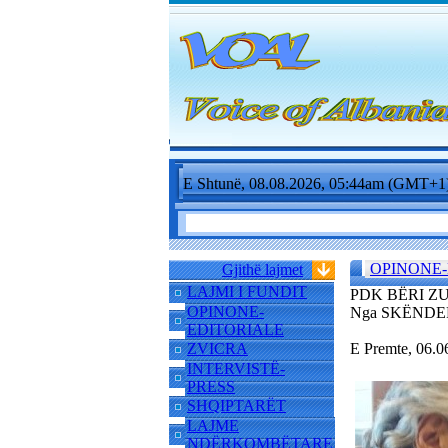
E Shtunë, 08.08.2026, 05:44am (GMT+1
OPINONE-
Gjithë lajmet
LAJMI I FUNDIT
PDK BËRI Z
OPINONE-
Nga SKËNDE
EDITORIALE
ZVICRA
E Premte, 06.
INTERVISTË-
PRESS
SHQIPTARËT
LAJME
NDËRKOMBËTARE