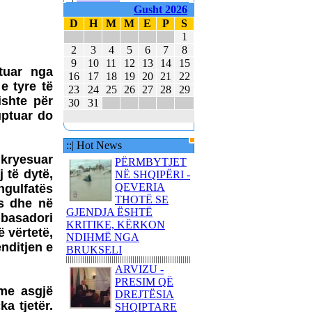
E MBAJTËN PARA
Gusht 2026
KUVENDIT KONCERTIN
D
H
M
M
E
P
S
ME KËNGË PATRIOTIKE
1
SHQIPTARE
2
3
4
5
6
7
8
KËNGËTARJA
9
10
11
12
13
14
15
ptuar nga
BRITANIKE E SHTYN
16
17
18
19
20
21
22
UDHËTIMIN NË
e tyre të
23
24
25
26
27
28
29
HAPËSIRË
ishte për
30
31
uptuar do
JUVENTUS DHE
BARCELONA NË
FINALEN EVROPIANE
::| Hot News
 kryesuar
POLAKËT PO
PËRMBYTJET
PËRGATITEN PËR LUFTË
 të dytë,
NË SHQIPËRI -
QEVERIA
ngulfatës
REPUBLIKA E KOSOVËS
THOTË SE
ës dhe në
DHE REPUBLIKA E
GJENDJA ËSHTË
mbasadori
SHQIPËRISË - BASHKË
KRITIKE, KËRKON
NË KANË
 vërtetë,
NDIHMË NGA
nditjen e
BRUKSELI
ARVIZU -
PRESIM QË
me asgjë
DREJTËSIA
a tjetër.
SHQIPTARE
80 AMERIKANË