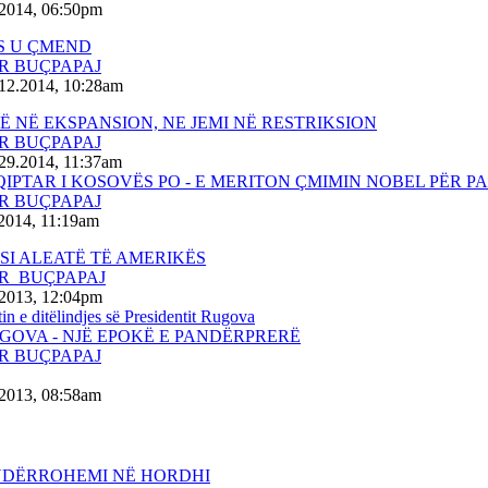
.2014, 06:50pm
S U ÇMEND
R BUÇPAPAJ
.12.2014, 10:28am
Ë NË EKSPANSION, NE JEMI NË RESTRIKSION
R BUÇPAPAJ
29.2014, 11:37am
QIPTAR I KOSOVËS PO - E MERITON ÇMIMIN NOBEL PËR P
R BUÇPAPAJ
.2014, 11:19am
 SI ALEATË TË AMERIKËS
R BUÇPAPAJ
.2013, 12:04pm
in e ditëlindjes së Presidentit Rugova
GOVA - NJË EPOKË E PANDËRPRERË
R BUÇPAPAJ
.2013, 08:58am
NDËRROHEMI NË HORDHI