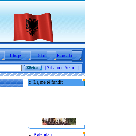
Linqe
Stafi
Kontakt
[Advance Search]
::| Lajme të fundit
80 TË RINJ AMERIKANË
::|
Kalendari