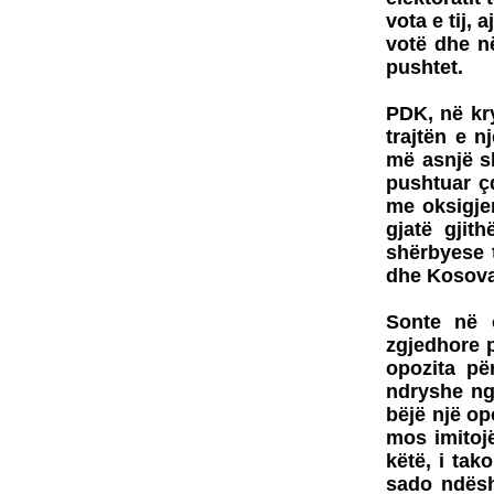
vota e tij, 
votë dhe n
pushtet.
PDK, në kry
trajtën e n
më asnjë sh
pushtuar ç
me oksigjen
gjatë gjit
shërbyese t
dhe Kosova 
Sonte në 
zgjedhore p
opozita pë
ndryshe nga
bëjë një op
mos imitojë
këtë, i tak
sado ndëshk