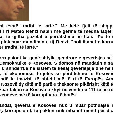
ni është tradhti e lartë." Me këtë fjali të shqi
ri i ri Mateo Renzi hapin me gërma të mëdha faqet 
j të gjitha gazetat e përditshme në Itali. "Po të 
plotësuar mendimin e tij Renzi, "politikanët e korr
ër tradhti të lartë."
orrupsioni ka qenë shtylla qendrore e qeverisjes së
 Demokratike e Kosovës. Sidomos në mandatin e saj
 u shndërrua në sistem të kësaj qeverisjeje dhe në 
ës, të ekonomisë, të jetës së përditshme të Kosov
rëndë të imazhit të shtetit më të ri të Evropës. A
Kosovë dy ditë më parë e theksonte pikërisht këtë të
uar faktin se Kosova u zhyt në vendin e 111-të në re
 vendeve më të korruptuara të botës.
andat, qeveria e Kosovës nuk u muar pothuajse 
eç korrupsionit, të paktën nuk mbahet mend për diçk