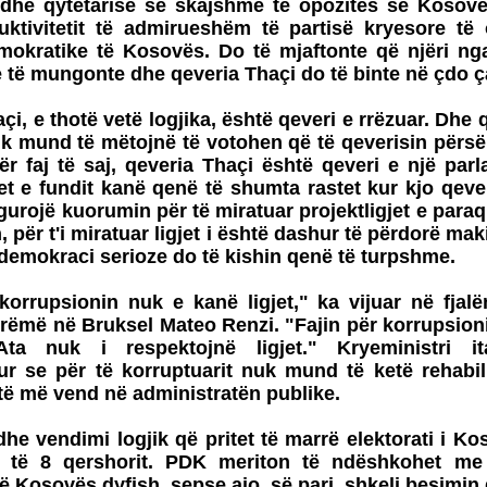
 dhe qytetarisë së skajshme të opozitës së Kosov
uktivitetit të admirueshëm të partisë kryesore të 
mokratike të Kosovës. Do të mjaftonte që njëri nga
të mungonte dhe qeveria Thaçi do të binte në çdo ç
çi, e thotë vetë logjika, është qeveri e rrëzuar. Dhe 
k mund të mëtojnë të votohen që të qeverisin përsë
ër faj të saj, qeveria Thaçi është qeveri e një parl
tet e fundit kanë qenë të shumta rastet kur kjo qeve
sigurojë kuorumin për të miratuar projektligjet e paraq
, për t'i miratuar ligjet i është dashur të përdorë ma
r demokraci serioze do të kishin qenë të turpshme.
korrupsionin nuk e kanë ligjet," ka vijuar në fjalën
rëmë në Bruksel Mateo Renzi. "Fajin për korrupsion
Ata nuk i respektojnë ligjet." Kryeministri it
r se për të korruptuarit nuk mund të ketë rehabil
të më vend në administratën publike.
he vendimi logjik që pritet të marrë elektorati i K
j të 8 qershorit. PDK meriton të ndëshkohet me
 të Kosovës dyfish, sepse ajo, së pari, shkeli besimin