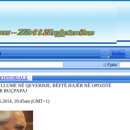
)
Ballina
::| Fjala:
EDITORIALE
ULLUME NË QEVERISJE, BËFTË HAJËR NË OPOZITË
R BUÇPAPAJ
06.2014, 10:45am (GMT+1)