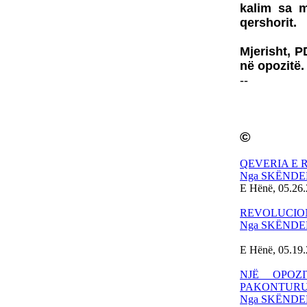
kalim sa m
qershorit.
Mjerisht, P
në opozitë.
--
©
QEVERIA E 
Nga SKËNDE
E Hënë, 05.26
REVOLUCION
Nga SKËNDE
E Hënë, 05.19
NJË OPOZ
PAKONTUR
Nga SKËNDE