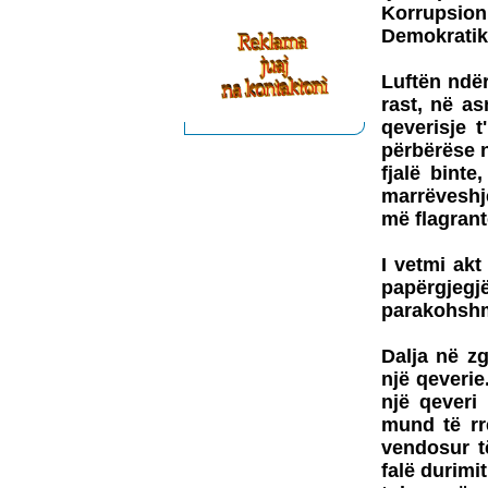
Korrupsion
Demokratike
Luftën ndër
rast, në a
qeverisje t
përbërëse n
fjalë binte
marrëveshj
më flagrant
I vetmi ak
papërgjegj
parakohsh
Dalja në z
një qeverie
një qeveri
mund të rr
vendosur t
falë durimi