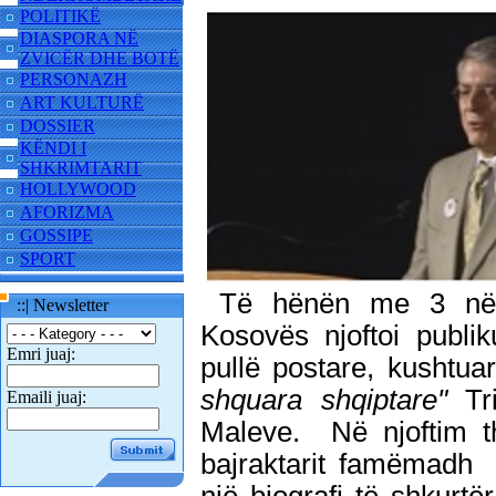
POLITIKË
DIASPORA NË
ZVICËR DHE BOTË
PERSONAZH
ART KULTURË
DOSSIER
KËNDI I
SHKRIMTARIT
HOLLYWOOD
AFORIZMA
GOSSIPE
SPORT
Të hënën me 3 nën
::| Newsletter
Kosovës njoftoi publi
Emri juaj:
pullë postare, kushtua
shquara shqiptare"
Tr
Emaili juaj:
Maleve. Në njoftim th
bajraktarit famëmadh 