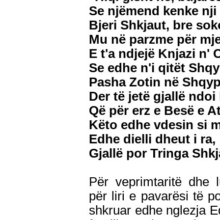
Se njëmend kenke nji bi
Bjeri Shkjaut, bre sok
Mu në parzme për mje
E t'a ndjejë Knjazi n' 
Se edhe n'i qitët Shqyp
Pasha Zotin në Shqypn
Der të jetë gjallë ndoi
Që për erz e Besë e A
Këto edhe vdesin si m
Edhe dielli dheut i ra,
Gjallë por Tringa Shkj
Për veprimtaritë dhe l
për liri e pavarësi të po
shkruar edhe nglezja E