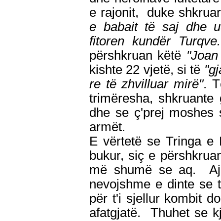
e rajonit, duke shkrua
e babait të saj dhe u
fitoren kundër Turqve
përshkruan këtë
"Joan
kishte 22 vjetë, si të
"gj
re të zhvilluar mirë"
. T
trimëresha, shkruante
dhe se ç'prej moshes 
armët.
E vërtetë se Tringa e
bukur, siç e përshkrua
më shumë se aq. Ajo 
nevojshme e dinte se t
për t'i sjellur kombit 
afatgjatë. Thuhet se kj