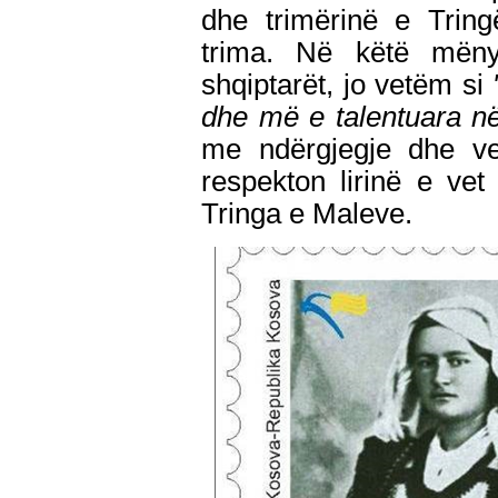
dhe trimërinë e Trin
trima. Në këtë mënyr
shqiptarët, jo vetëm si
dhe më e talentuara n
me ndërgjegje dhe ve
respekton lirinë e vet d
Tringa e Maleve.