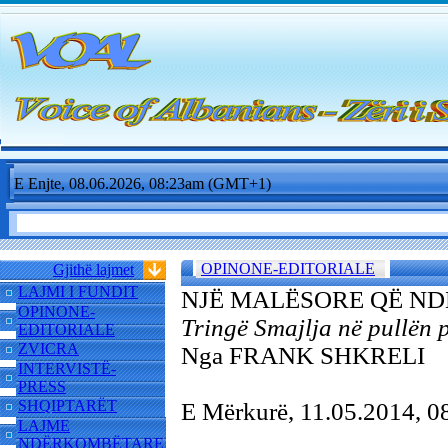
E Enjte, 08.06.2026, 08:23am (GMT+1)
OPINONE-EDITORIALE
Gjithë lajmet
LAJMI I FUNDIT
NJË MALËSORE QË N
OPINONE-
Tringë Smajlja në pullën 
EDITORIALE
ZVICRA
Nga FRANK SHKRELI
INTERVISTË-
PRESS
SHQIPTARËT
E Mërkurë, 11.05.2014, 
LAJME
NDËRKOMBËTARE