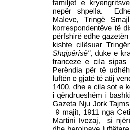
familjet e kryengrits
nepër shpella. Edhe
Maleve, Tringë Smajl
korrespondentëve të di
përfshirë edhe gazetën
kishte cilësuar Tring
Shqipërisë"
, duke e kr
franceze e cila sipas
Perëndia për të udhëh
luftën e gjatë të atij v
1400, dhe e cila sot e k
i qëndrueshëm i bashki
Gazeta Nju Jork Tajms
9 majit, 1911 nga Cet
Martini Ivezaj, si njër
dhe heroinave luftëtar