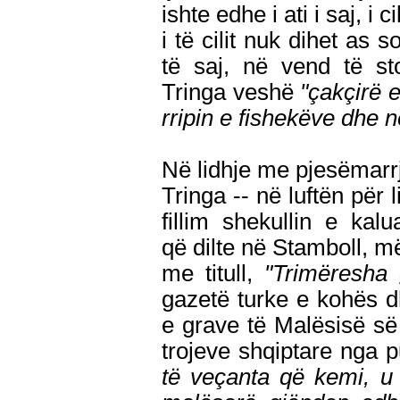
ishte edhe i ati i saj, i 
i të cilit nuk dihet as
të saj, në vend të st
Tringa veshë
"çakçirë 
rripin e fishekëve dhe 
Në lidhje me pjesëmarrj
Tringa -- në luftën për 
fillim shekullin e kal
që dilte në Stamboll, më
me titull,
"Trimëresha 
gazetë turke e kohës d
e grave të Malësisë së 
trojeve shqiptare nga 
të veçanta që kemi, u 