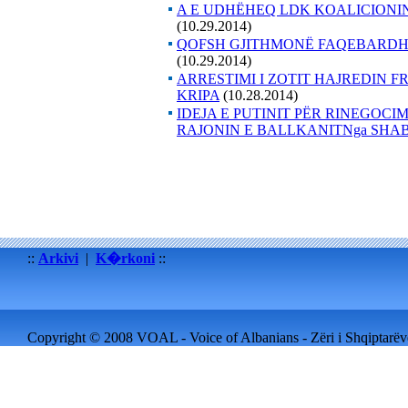
A E UDHËHEQ LDK KOALICIONI
(10.29.2014)
QOFSH GJITHMONË FAQEBARDH
(10.29.2014)
ARRESTIMI I ZOTIT HAJREDIN F
KRIPA
(10.28.2014)
IDEJA E PUTINIT PËR RINEGOCIM
RAJONIN E BALLKANITNga SHA
::
Arkivi
|
K�rkoni
::
Copyright © 2008 VOAL - Voice of Albanians - Zëri i Shqiptarëve 