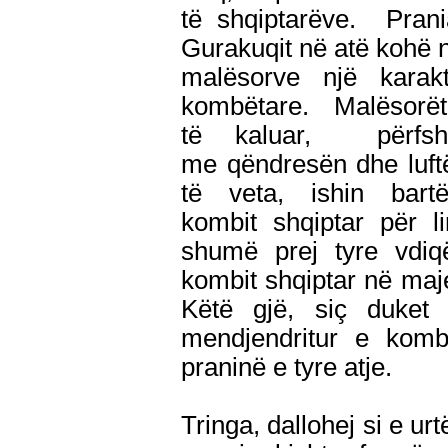
të shqiptarëve. Prani
Gurakuqit në atë kohë në
malësorve një karak
kombëtare. Malësorët d
të kaluar, përfsh
me qëndresën dhe luftë
të veta, ishin bar
kombit shqiptar për l
shumë prej tyre vdiq
kombit shqiptar në maj
Këtë gjë, siç duket
mendjendritur e komb
praninë e tyre atje.
Tringa, dallohej si e u