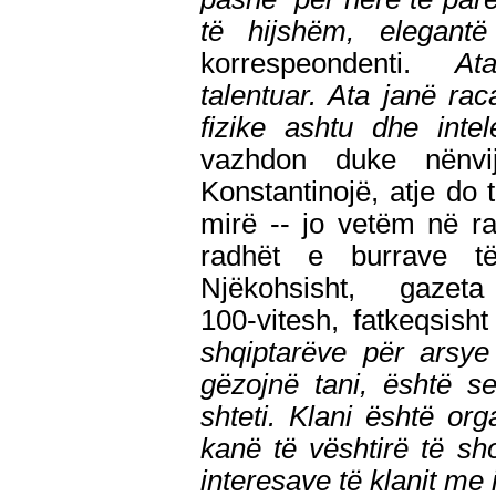
të hijshëm, elegant
korrespeondenti.
At
talentuar. Ata janë r
fizike ashtu dhe inte
vazhdon duke nënv
Konstantinojë, atje do 
mirë -- jo vetëm në r
radhët e burrave të 
Njëkohsisht, gazeta
100-vitesh, fatkeqsis
shqiptarëve për arsye
gëzojnë tani, është s
shteti. Klani është org
kanë të vështirë të sh
interesave të klanit me i