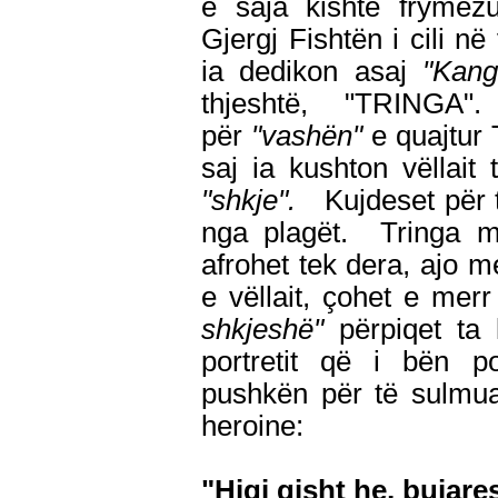
e saja kishte frymëz
Gjergj Fishtën i cili në
ia dedikon asaj
"Kang
thjeshtë, "TRINGA
për
"vashën"
e quajtur T
saj ia kushton vëllait
"shkje".
Kujdeset për të
nga plagët. Tringa m
afrohet tek dera, ajo m
e vëllait, çohet e me
shkjeshë"
përpiqet ta 
portretit që i bën po
pushkën për të sulmua
heroine:
"Hiqi gisht he, bujare