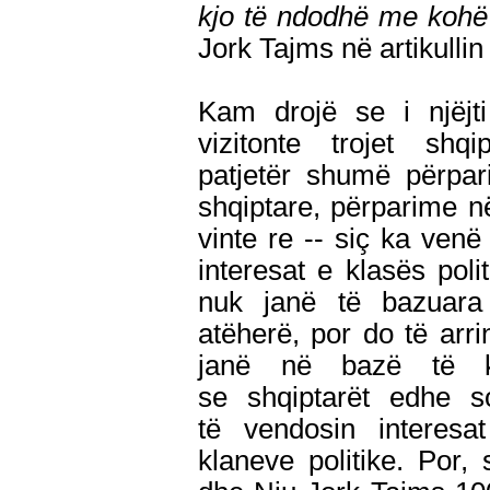
kjo të ndodhë me koh
Jork Tajms në artikulli
Kam drojë se i njëjti
vizitonte trojet sh
patjetër shumë përpar
shqiptare, përparime 
vinte re -- siç ka ven
interesat e klasës poli
nuk janë të bazuara 
atëherë, por do të arri
janë në bazë të kl
se shqiptarët edhe s
të vendosin interesa
klaneve politike. Por