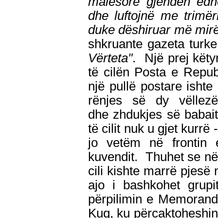
malësorë gjënden edhe
dhe luftojnë me trimër
duke dëshiruar më mirë 
shkruante gazeta turke
Vërteta"
. Një prej kët
të cilën Posta e Repu
një pullë postare ishte
rënjes së dy vëllezë
dhe zhdukjes së babait t
të cilit nuk u gjet kurrë
jo vetëm në frontin 
kuvendit. Thuhet se në 
cili kishte marrë pjesë 
ajo i bashkohet grupi
përpilimin e Memorandu
Kuq, ku përcaktoheshin