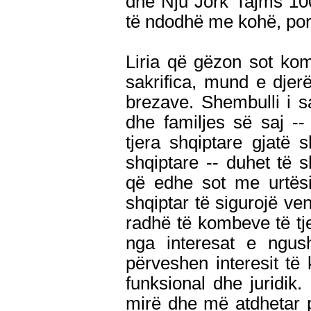
dhe Nju Jork Tajms 100
të ndodhë me kohë, por
Liria që gëzon sot kom
sakrifica, mund e djer
brezave. Shembulli i s
dhe familjes së saj --
tjera shqiptare gjatë
shqiptare -- duhet të s
që edhe sot me urtës
shqiptar të sigurojë v
radhë të kombeve të tj
nga interesat e ngush
përveshen interesit të
funksional dhe juridik.
mirë dhe më atdhetar pë