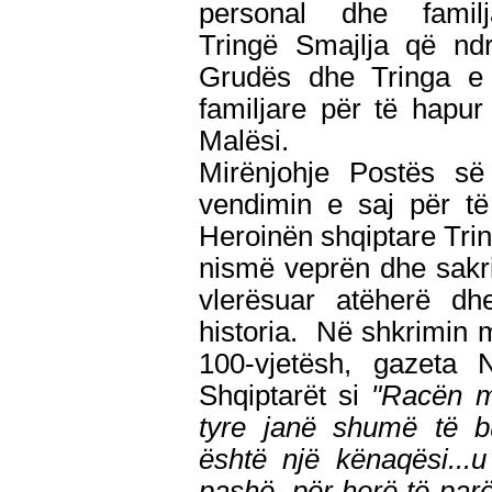
personal dhe famil
Tringë Smajlja që ndr
Grudës dhe Tringa e 
familjare për të hapu
Malësi.
Mirënjohje Postës s
vendimin e saj për të
Heroinën shqiptare Tri
nismë veprën dhe sakri
vlerësuar atëherë d
historia. Në shkrimin
100-vjetësh, gazeta 
Shqiptarët si
"Racën m
tyre janë shumë të bu
është një kënaqësi...
pashë për herë të parë