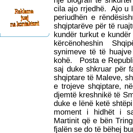
një biografi të shkurtë
cila ajo rrjedhë. Ajo u 
periudhën e rëndësish
shqiptarëve për të ruajtu
kundër turkut e kundër 
kërcënoheshin Shqip
synimeve të të huajve 
kohë. Posta e Republi
saj duke shkruar për f
shqiptare të Maleve, sh
e trojeve shqiptare, në
djemtë kreshnikë të Sma
duke e lënë ketë shtëpi
moment i hidhët i sa
Martinit që e bën Tring
fjalën se do të bëhej bu