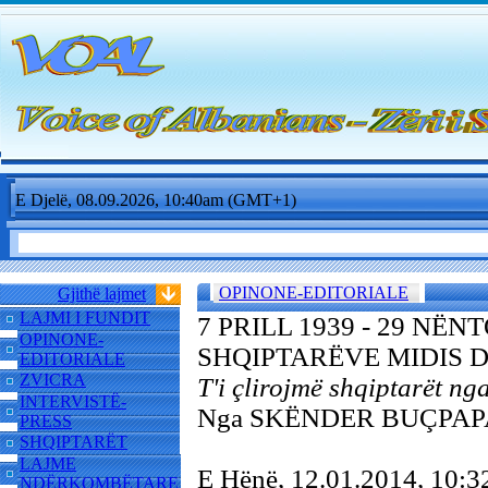
E Djelë, 08.09.2026, 10:40am (GMT+1)
OPINONE-EDITORIALE
Gjithë lajmet
LAJMI I FUNDIT
7 PRILL 1939 - 29 NËN
OPINONE-
SHQIPTARËVE MIDIS 
EDITORIALE
ZVICRA
T'i çlirojmë shqiptarët nga
INTERVISTË-
Nga SKËNDER BUÇPAP
PRESS
SHQIPTARËT
LAJME
E Hënë, 12.01.2014, 10
NDËRKOMBËTARE