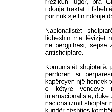
rrezikun jugor, pra G
ndonjë traktat i fshehtë
por nuk sjellin ndonjë 
Nacionalistët shqipt
lidheshin me lëvizjet n
në përgjithësi, sepse a
antishqiptare.
Komunistët shqiptarë, 
përdorën si përparësi
kapërcyen një hendek të
e këtyre vendeve n
internacionaliste, duke 
nacionalizmit shqiptar n
kundër çështjes kombët