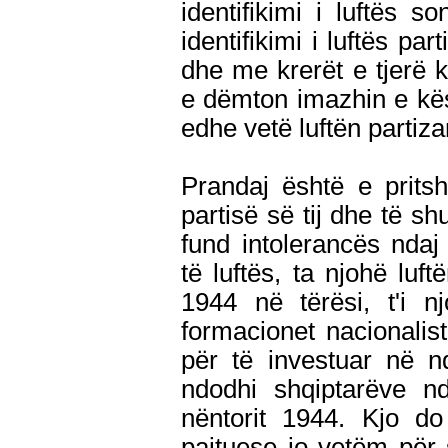
identifikimi i luftës 
identifikimi i luftës 
dhe me krerët e tjerë 
e dëmton imazhin e kë
edhe vetë luftën partiza
Prandaj është e prit
partisë së tij dhe të sh
fund intolerancës ndaj
të luftës, ta njohë luf
1944 në tërësi, t'i 
formacionet nacionaliste
për të investuar në n
ndodhi shqiptarëve nd
nëntorit 1944. Kjo do
pajtuese jo vetëm për 