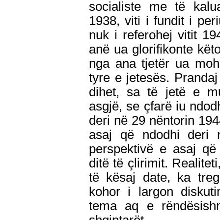
socialiste me të kalu
1938, viti i fundit i p
nuk i referohej vitit 
anë ua glorifikonte kët
nga ana tjetër ua moho
tyre e jetesës. Pranda
dihet, sa të jetë e 
asgjë, se çfarë iu ndodh
deri në 29 nëntorin 194
asaj që ndodhi deri 
perspektivë e asaj që
ditë të çlirimit. Realitet
të kësaj date, ka tre
kohor i largon disku
tema aq e rëndësis