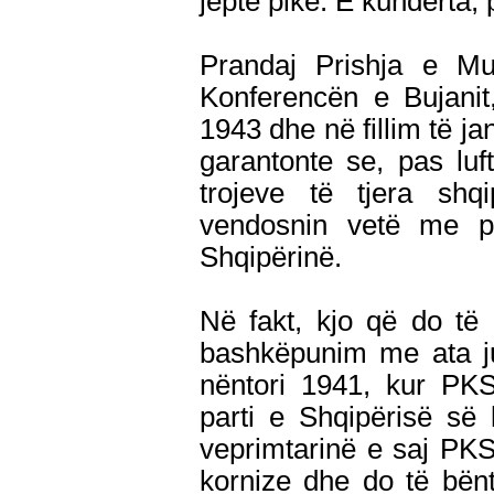
jepte pikë. E kundërta, 
Prandaj Prishja e M
Konferencën e Bujanit,
1943 dhe në fillim të ja
garantonte se, pas luf
trojeve të tjera shq
vendosnin vetë me pl
Shqipërinë.
Në fakt, kjo që do të
bashkëpunim me ata jug
nëntori 1941, kur PK
parti e Shqipërisë së k
veprimtarinë e saj PK
kornize dhe do të bënt