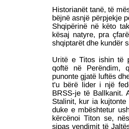
Historianët tanë, të m
bëjnë asnjë përpjekje pë
Shqipërinë në këto ta
kësaj natyre, pra çfar
shqiptarët dhe kundër s
Uritë e Titos ishin të
qoftë në Perëndim, q
punonte gjatë luftës dhe
t'u bërë lider i një fed
BRSS-je të Ballkanit. A
Stalinit, kur ia kujton
duke e mbështetur usht
kërcënoi Titon se, në
sipas vendimit të Jaltës