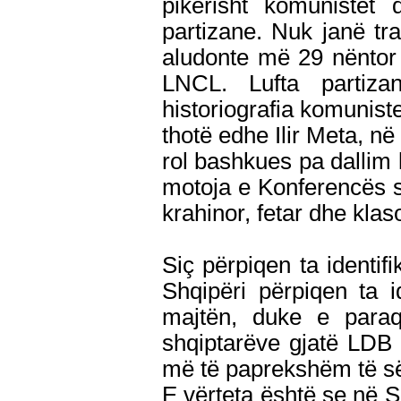
pikërisht komunistët 
partizane. Nuk janë trad
aludonte më 29 nëntor
LNCL. Lufta partiz
historiografia komuniste
thotë edhe Ilir Meta, në 
rol bashkues pa dallim k
motoja e Konferencës së
krahinor, fetar dhe klaso
Siç përpiqen ta identi
Shqipëri përpiqen ta 
majtën, duke e paraqi
shqiptarëve gjatë LDB
më të paprekshëm të së
E vërteta është se në Sh