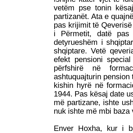
vetëm pse tonin kësaj
partizanët. Ata e quajn
pas krijimit të Qeveris
i Përmetit, datë pas 
detyrueshëm i shqipta
shqiptare. Vetë qever
efekt pensioni special
përfshirë në forma
ashtuquajturin pension 
kishin hyrë në formac
1944. Pas kësaj date ush
më partizane, ishte ush
nuk ishte më mbi baza v
Enver Hoxha, kur i b