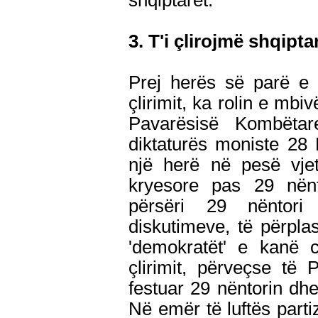
shqiptarët.
3. T'i çlirojmë shqipta
Prej herës së parë e d
çlirimit, ka rolin e mbi
Pavarësisë Kombëtar
diktaturës moniste 28 
një herë në pesë vjet
kryesore pas 29 nënto
përsëri 29 nëntor
diskutimeve, të përpla
'demokratët' e kanë c
çlirimit, përveçse të P
festuar 29 nëntorin dhe
Në emër të luftës parti