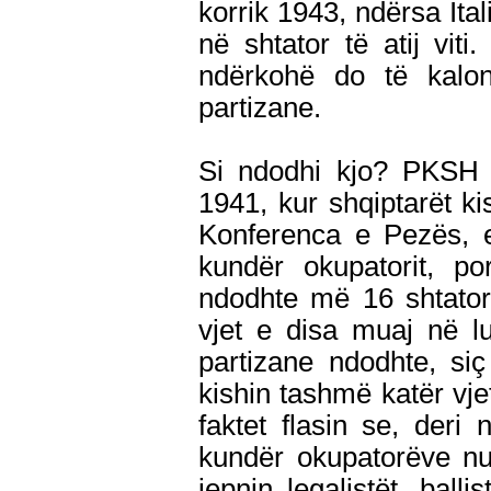
korrik 1943, ndërsa Ital
në shtator të atij vit
ndërkohë do të kalon
partizane.
Si ndodhi kjo? PKSH
1941, kur shqiptarët ki
Konferenca e Pezës, e
kundër okupatorit, p
ndodhte më 16 shtator 
vjet e disa muaj në lu
partizane ndodhte, si
kishin tashmë katër vjet
faktet flasin se, deri 
kundër okupatorëve nuk
jepnin legalistët, balli