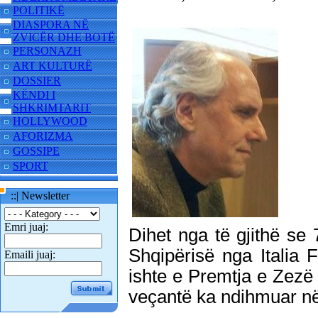
POLITIKË
DIASPORA NË
ZVICËR DHE BOTË
PERSONAZH
ART KULTURË
DOSSIER
KËNDI I
SHKRIMTARIT
HOLLYWOOD
AFORIZMA
GOSSIPE
SPORT
::| Newsletter
Emri juaj:
Dihet nga të gjithë se 7
Shqipërisë nga Italia 
Emaili juaj:
ishte e Premtja e Zezë
veçantë ka ndihmuar në