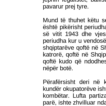
pavarur prej tyre.
Mund të thuhet këtu s
është pikërisht periudh
së vitit 1943 dhe vje
periudha kur u vendosën 
shqiptarëve qoftë në S
katrorë, qoftë në Shqip
qoftë kudo që ndodhes
nëpër botë.
Përafërsisht deri në 
kundër okupatorëve ishte
kombëtar. Lufta parti
parë, ishte zhvilluar nd