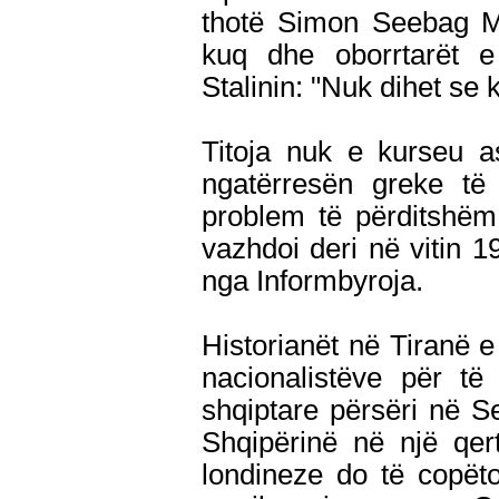
thotë Simon Seebag Mon
kuq dhe oborrtarët e 
Stalinin: "Nuk dihet se k
Titoja nuk e kurseu a
ngatërresën greke t
problem të përditshëm
vazhdoi deri në vitin 19
nga Informbyroja.
Historianët në Tiranë e
nacionalistëve për të
shqiptare përsëri në Se
Shqipërinë në një qert
londineze do të copët