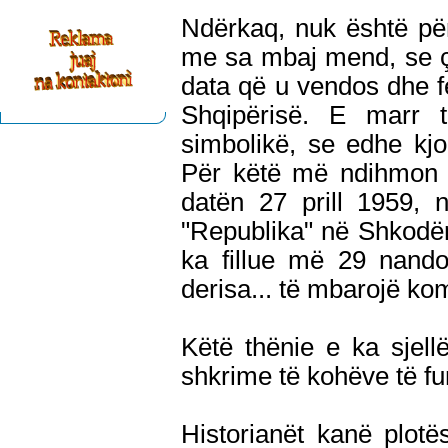
Ndërkaq, nuk është pë
me sa mbaj mend, se çf
data që u vendos dhe fes
Shqipërisë. E marr 
simbolikë, se edhe kjo 
Për këtë më ndihmon 
datën 27 prill 1959, 
"Republika" në Shkodër
ka fillue më 29 nan
derisa... të mbarojë ko
Këtë thënie e ka sjel
shkrime të kohëve të fun
Historianët kanë plotë