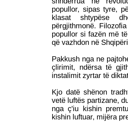
shndërrua në revoluc
popullor, sipas tyre, 
klasat shtypëse dh
përgjithmonë. Filozofi
popullor si fazën më të 
që vazhdon në Shqipëri
Pakkush nga ne pajtohet
çlirimit, ndërsa të gj
instalimit zyrtar të dikta
Kjo datë shënon tradh
vetë luftës partizane, d
nga ç'iu kishin premtu
kishin luftuar, mijëra p