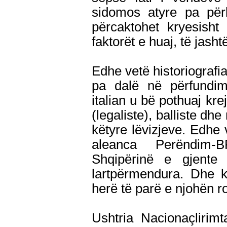
sidomos atyre pa përk
përcaktohet kryesisht 
faktorët e huaj, të jash
Edhe vetë historiografi
pa dalë në përfundime
italian u bë pothuaj kre
(legaliste), balliste dh
këtyre lëvizjeve. Edhe v
aleanca Perëndim-B
Shqipërinë e gjente 
lartpërmendura. Dhe k
herë të parë e njohën ro
Ushtria Nacionaçliri