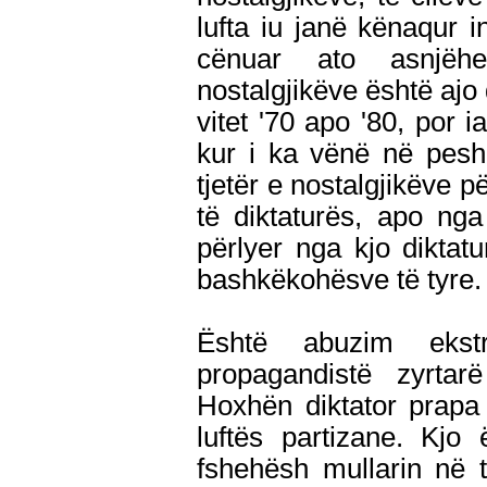
lufta iu janë kënaqur i
cënuar ato asnjëhe
nostalgjikëve është ajo
vitet '70 apo '80, por i
kur i ka vënë në pesh
tjetër e nostalgjikëve 
të diktaturës, apo ng
përlyer nga kjo dikta
bashkëkohësve të tyre.
Është abuzim eks
propagandistë zyrtar
Hoxhën diktator prapa
luftës partizane. Kjo
fshehësh mullarin në 