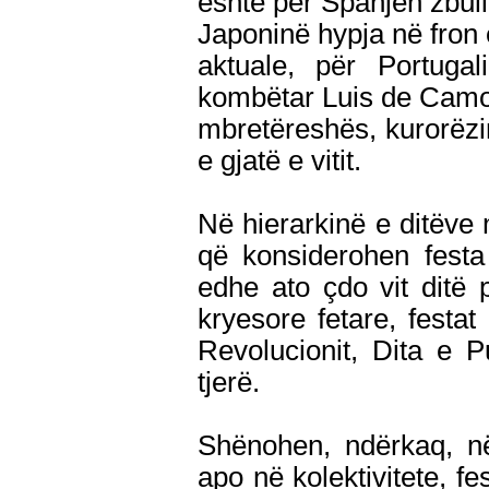
është për Spanjën zbul
Japoninë hypja në fron e
aktuale, për Portugal
kombëtar Luis de Camoes
mbretëreshës, kurorëzim
e gjatë e vitit.
Në hierarkinë e ditëve 
që konsiderohen festa
edhe ato çdo vit ditë 
kryesore fetare, festat 
Revolucionit, Dita e 
tjerë.
Shënohen, ndërkaq, në
apo në kolektivitete, fe