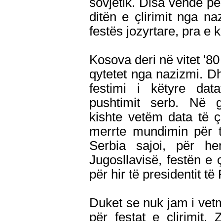
sovjetik. Disa vende p
ditën e çlirimit nga n
festës jozyrtare, pra e 
Kosova deri në vitet '80
qytetet nga nazizmi. 
festimi i këtyre dat
pushtimit serb. Në gj
kishte vetëm data të ç
merrte mundimin për t
Serbia sajoi, për 
Jugosllavisë, festën e ç
për hir të presidentit të
Duket se nuk jam i vet
për festat e çlirimit.