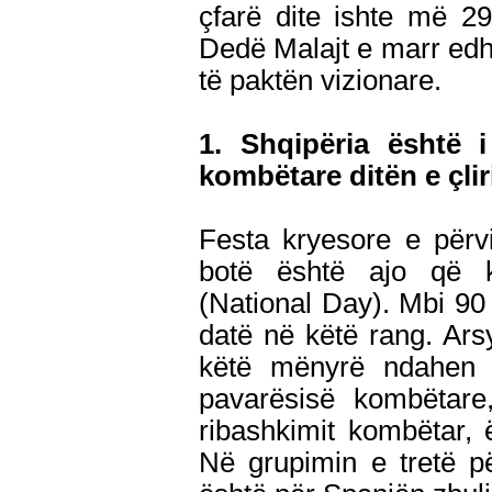
çfarë dite ishte më 2
Dedë Malajt e marr edhe
të paktën vizionare.
1. Shqipëria është 
kombëtare ditën e çlir
Festa kryesore e përv
botë është ajo që k
(National Day). Mbi 90
datë në këtë rang. Ar
këtë mënyrë ndahen n
pavarësisë kombëtare
ribashkimit kombëtar, ë
Në grupimin e tretë pë