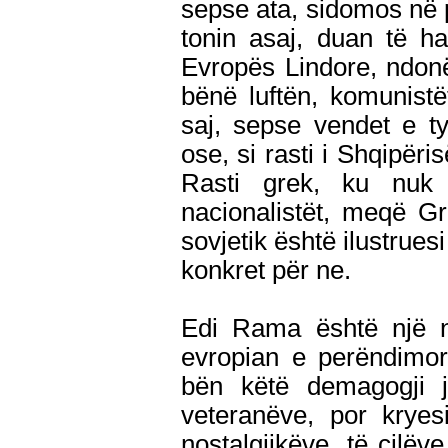
sepse ata, sidomos në 
tonin asaj, duan të h
Evropës Lindore, ndonë
bënë luftën, komunistë
saj, sepse vendet e t
ose, si rasti i Shqipër
Rasti grek, ku nuk f
nacionalistët, meqë G
sovjetik është ilustrue
konkret për ne.
Edi Rama është një 
evropian e perëndimor 
bën këtë demagogji j
veteranëve, por kryes
nostalgjikëve, të cilë