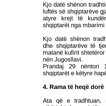
Kjo datë shënon tradhti
luftës së shqiptarëve gj
atyre krejt të kundë
shqiptarët nga mbarimi i
Kjo datë shënon trad
dhe shqiptarëve të tj
matanë kufirit shtetëror
nën Jugosllavi.
Prandaj 29 nëntori 
shqiptarët e këtyre hap
4. Rama të heqë dorë 
Ata që e tradhtuan, 