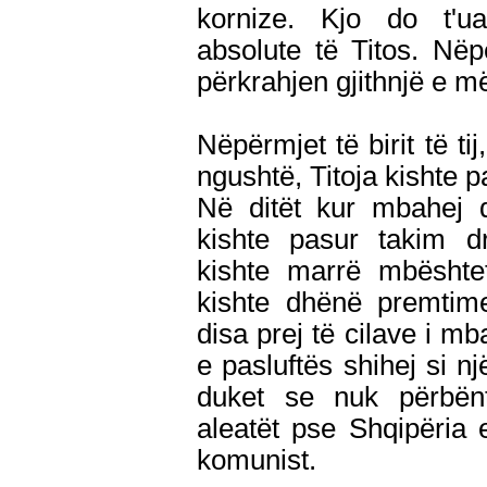
kornize. Kjo do t'ua
absolute të Titos. Nëp
përkrahjen gjithnjë e m
Nëpërmjet të birit të ti
ngushtë, Titoja kishte p
Në ditët kur mbahej d
kishte pasur takim dr
kishte marrë mbështet
kishte dhënë premtime
disa prej të cilave i mb
e pasluftës shihej si nj
duket se nuk përbënt
aleatët pse Shqipëria 
komunist.