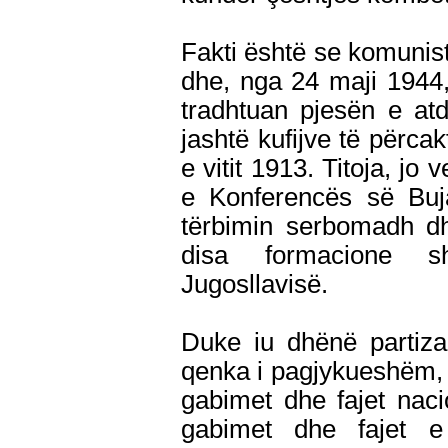
Fakti është se komunistë
dhe, nga 24 maji 1944,
tradhtuan pjesën e at
jashtë kufijve të përc
e vitit 1913. Titoja, jo
e Konferencës së Buja
tërbimin serbomadh dh
disa formacione s
Jugosllavisë.
Duke iu dhënë partizanë
qenka i pagjykueshëm, h
gabimet dhe fajet naci
gabimet dhe fajet 