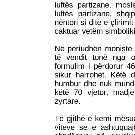
luftës partizane, mosl
luftës partizane, shq
nëntori si ditë e çlirimi
caktuar vetëm simbolikis
Në periudhën moniste 29
të vendit tonë nga ok
formulim i përdorur 4
sikur harrohet. Këtë 
humbur dhe nuk mund 
këtë 70 vjetor, madje
zyrtare.
Të gjithë e kemi mësua
viteve se e ashtuquaj