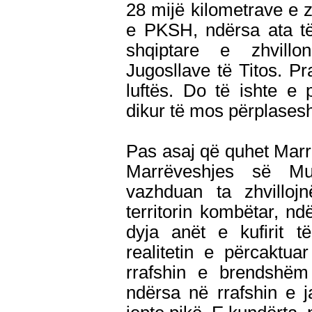
28 mijë kilometrave e z
e PKSH, ndërsa ata të
shqiptare e zhvill
Jugosllave të Titos. Pra
luftës. Do të ishte e
dikur të mos përplasesh
Pas asaj që quhet Marr
Marrëveshjes së Mukj
vazhduan ta zhvillojn
territorin kombëtar, nd
dyja anët e kufirit t
realitetin e përcaktu
rrafshin e brendshëm
ndërsa në rrafshin e j