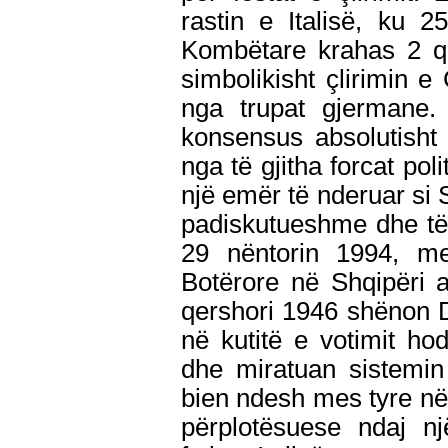
rastin e Italisë, ku 2
Kombëtare krahas 2 qe
simbolikisht çlirimin 
nga trupat gjermane
konsensus absolutisht 
nga të gjitha forcat pol
një emër të nderuar si S
padiskutueshme dhe të
29 nëntorin 1994, me
Botërore në Shqipëri 
qershori 1946 shënon Di
në kutitë e votimit h
dhe miratuan sistemin
bien ndesh mes tyre në
përplotësuese ndaj nj