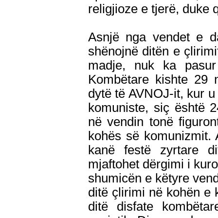
religjioze e tjerë, duke
Asnjë nga vendet e da
shënojnë ditën e çlirimi
madje, nuk ka pasur d
Kombëtare kishte 29 n
dytë të AVNOJ-it, kur u
komuniste, siç është 2
në vendin tonë figuron
kohës së komunizmit. A
kanë festë zyrtare di
mjaftohet dërgimi i kuro
shumicën e këtyre vende
ditë çlirimi në kohën e
ditë disfate kombëta