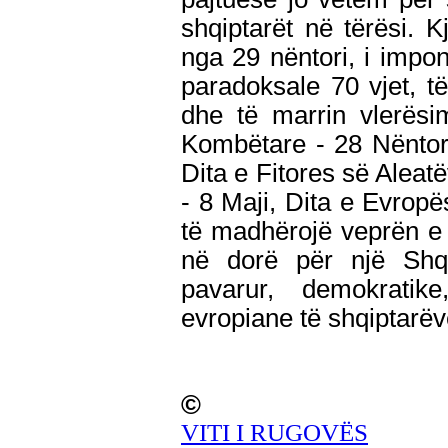
shqiptarët në tërësi. 
nga 29 nëntori, i impo
paradoksale 70 vjet, të
dhe të marrin vlerësi
Kombëtare - 28 Nëntor
Dita e Fitores së Alea
- 8 Maji, Dita e Evropë
të madhërojë veprën e 
në dorë për një Shqip
pavarur, demokratik
evropiane të shqiptarë
©
VITI I RUGOVËS