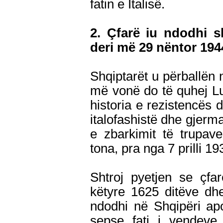
fatin e Italisë.
2. Çfarë iu ndodhi sh
deri më 29 nëntor 194
Shqiptarët u përballën 
më vonë do të quhej Lu
historia e rezistencës 
italofashistë dhe gjerma
e zbarkimit të trupav
tona, pra nga 7 prilli 19
Shtroj pyetjen se çfa
këtyre 1625 ditëve dhe
ndodhi në Shqipëri apo
sepse fati i vendeve