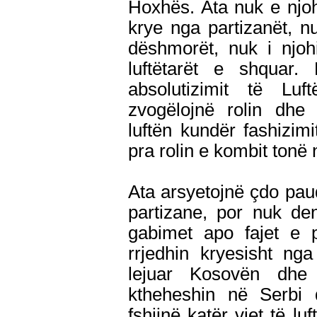
Hoxhës. Ata nuk e njoh
krye nga partizanët, nu
dëshmorët, nuk i njo
luftëtarët e shquar.
absolutizimit të Luf
zvogëlojnë rolin dhe
luftën kundër fashizimi
pra rolin e kombit tonë
Ata arsyetojnë çdo paud
partizane, por nuk de
gabimet apo fajet e p
rrjedhin kryesisht ng
lejuar Kosovën dhe 
ktheheshin në Serbi d
fshijnë katër vjet të l