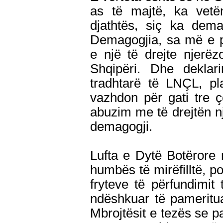
as të majtë, ka vet
djathtës, siç ka dem
Demagogjia, sa më e p
e një të drejte njerëz
Shqipëri. Dhe dekla
tradhtarë të LNÇL, pl
vazhdon për gati tre ç
abuzim me të drejtën nj
demagogji.
Lufta e Dytë Botërore 
humbës të mirëfilltë, po
fryteve të përfundimit 
ndëshkuar të pamerituar
Mbrojtësit e tezës se par