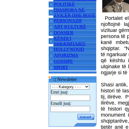
POLITIKË
DIASPORA NË
ZVICËR DHE BOTË
Portalet ele
PERSONAZH
njoftojnë l
ART KULTURË
vizituar gërm
DOSSIER
persona të p
KËNDI I
kanë mbetur
SHKRIMTARIT
shqiptar. "
HOLLYWOOD
të ngarkuar 
AFORIZMA
që kështu i
GOSSIPE
ulqinake të 
SPORT
ngjarje si t
::| Newsletter
Shasi antik,
histori të 
Emri juaj:
tij, ilirëve
ilirëve, meg
Emaili juaj:
të histori q
monument i 
shqiptarëve,
tjetër anë 