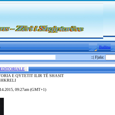
)
Ballina
::| Fjala:
EDITORIALE
ORIA E QYTETIT ILIR TË SHASIT
SHKRELI
.14.2015, 09:27am (GMT+1)