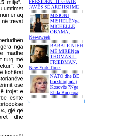
PRESIDENTIT GJATË
5 milje".
JAVËS SË ARDHSHME
lumtimet
NJË ITINERAR
TRONDITËS
ë numër aq
MISIONI
POETIKShaip Beqiri: Hidra
 në trevat
MISHELËNga
e mllefit / Hydra des Zorns,
MICHELLE
Limmat Verlag, 2014,
OBAMA,
ZÃ¼richNga ADEM
Newsweek
 periudhën
GASHI
BABAI E NJEH
egëra nga
PAUL GAUGUIN - NJË
MË MIRËNga
 e madhe
UDHËTIM DREJT
THOMAS L.
it turq më
VENDEVE
FRIEDMAN,
dekur". Jo
IDILIKEEkspozita e
New York Times
Fondation Beyeler propozon
 në kohërat
NATO dhe BE
një nga ngjarjet kulturore
storianëve
borxhlinj ndaj
pikante të vitit 2015
ërimit ose
Kosovës ?Nga
PërkujtimMARIAN TUNAJ
ë trojet e
Elida Buçpapaj
- VEPRIMTAR I SHQUAR
rbe është
PËR LIRINË DHE
 ortodokse
PAVARËSINË E
04, gjë që
KOSOVËS
orët dhe
Ohridsky - UASHINGTONI
BLLOKON LLOGARITË
DHE PRONAT E