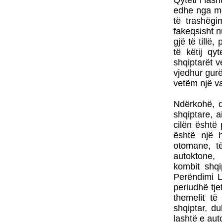
Qyteti i las
edhe nga mo
të trashëgi
fakeqsisht n
gjë të till
të këtij qy
shqiptarët v
vjedhur gur
vetëm një vaz
Ndërkohë, q
shqiptare, a
cilën është
është një 
otomane, të
autoktone
kombit shqi
Perëndimi L
periudhë tj
themelit të
shqiptar, d
lashtë e auto