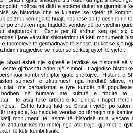
htë i Shasit, gjatë shekujve u shkatërrua nga sllavët, ng
ngolët, ndërsa në ditët e sotëme duket se gjurmët e kët
misë së historisë dhe të kulturës së vjetër të kombit
uk po zhduken nga të huajt, ndonëse do të dëshironin të
ë, por po zhduken nga hajdutët vendas që po vjedhin gur
teti shqiptaro-ilir. Është për të ardhur keq që, siç 
endas i janë vërsulur shkatërrimit të këtij monumenit his
ë e themeleve të gërmadhave të Shasit. Duket se kjo ngj
hdim i tragjedisë së historisë së këtij qyteti të vjetër.
ë Shasi është një kujtesë e lavdisë së historisë së vje
i është gjithashtu edhe një simbol i tragjedisë historik
 përshkuar kombi shqiptar gjatë shekujve. Historia e Sh
histori sulmesh e okupimesh nga hordhitë sllave, 
 cilat, me barbarizmat e tyre kundër një popullësie 
, hodhën në humerë atë kulturë e traditë të v
ptar, të asaj toke arbërore ku Lindja i hapet Perën
indjes. Është fatkeq fakti se Shasi i vjetër po kalon
etër tragjedie, ku hajdutët vendas po tërheqin me kamio
 këtij monumenti të lashtë të historisë mija vjeçare 
uke zhdukur kështu mëtej nga ato troje, gjurmët e qyte
kton të këtij kombi fisnik.