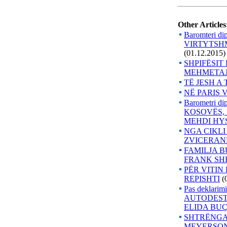
Other Articles
Baromteri
VIRTYTSHM
(01.12.2015)
SHPIFËSIT
MEHMETA
TË JESH A
NË PARIS 
Barometri 
KOSOVËS, K
MEHDI HY
NGA CIKLI
ZVICERANE
FAMILJA BU
FRANK SH
PËR VITIN
REPISHTI
(
Pas deklarim
AUTODESTR
ELIDA BUÇ
SHTRËNGA
MEYERSON, 