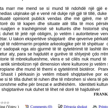
a marr me mend se si mund të ndohdë një gjë e t
edias ulqinake që e venë në dukje një gjë të tillë, duke 
situatë opinionit publick vendas dhe më gjërë, me s
jtorë do të kapen dhe situate atë tilla të mos përsë
ruajtjen e trashëgimisë së kulturës dhe historisë shq
k duhet të jetë një obligim, jo vetëm i autoriteteve ve
ar. U takon ekspertëve shqiptarë dhe qeverive përkatë
t, që të ndërmarrin projekte arkeologjike për të shpëtuar 
sadopak nga ato gjurmë të të qytetërimit të lashtë ilir
tur aty, para se hajdutët e gurëve të shlyejnë çdo rrën
istorie të mbrekullueshme, vlera e së cilës nuk mund t
antik simbolizon një dimension vlere kulturore jo vetëm 
ropiane dhe mund të themi e qytetërimit biotëror. Prand
ë Shasit i përkasin jo vetëm mbarë shqiptarëve por ed
he si të tilla duhet të ruhen dhe të mbrohen si vlera të p
konshme edhe për brezat e ardhëshëm. Identiteti kulturo
 shqiptarëve nuk duhet të lihet në dorë të hajdutëve!
FRANK
ing (Votes: )
Comments (0)
Dërgoja shokut
Printo