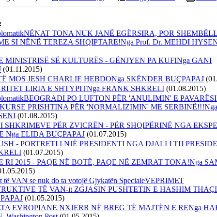
:
 diplomatikNËNAT TONA NUK JANË EGËRSIRA, POR SHEMBËL
E SI NËNË TEREZA SHQIPTARE!Nga Prof. Dr. MEHDI HYSEN
 E MINISTRISË SË KULTURËS - GËNJYEN PA KUFINga GANI
J
(01.11.2015)
 TË MOS JESH CHARLIE HEBDONga SKËNDER BUÇPAPAJ
(01
VRITET LIRIA E SHTYPITNga FRANK SHKRELI
(01.08.2015)
diplomatikBEOGRADI PO LUFTON PËR 'ANULIMIN' E PAVARËSI
URSE PRISHTINA PËR 'NORMALIZIMIN' ME SERBINË!!!Nga P
SENI
(01.08.2015)
 I SHKRIMEVE PËR ZVICRËN - PËR SHQIPËRINË NGA EKSP
 Nga ELIDA BUÇPAPAJ
(01.07.2015)
SH - PORTRETI I NJË PRESIDENTI NGA DJALI I TIJ PRESID
KRELI
(01.07.2015)
 E RI 2015 - PAQE NË BOTË, PAQE NË ZEMRAT TONA!Nga SA
01.05.2015)
it të VAN se nuk do ta votojë Gjykatën SpecialeVEPRIMET
UKTIVE TË VAN-it ZGJASIN PUSHTETIN E HASHIM THAÇ
PAPAJ
(01.05.2015)
TA EVROPIANE NXJERR NË BREG TË MAJTËN E RENga H
Washington Post
(01.05.2015)