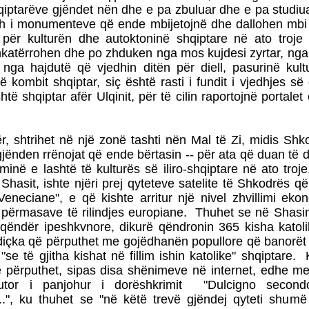
hqiptarëve gjëndet nën dhe e pa zbuluar dhe e pa studiu
h i monumenteve që ende mbijetojnë dhe dallohen mbi
ë për kulturën dhe autoktoninë shqiptare në ato troje
hkatërrohen dhe po zhduken nga mos kujdesi zyrtar, nga
e nga hajdutë që vjedhin ditën për diell, pasurinë kul
të kombit shqiptar, siç është rasti i fundit i vjedhjes së
shtë shqiptar afër Ulqinit, për të cilin raportojnë portale
ër, shtrihet në një zonë tashti nën Mal të Zi, midis Sh
 gjënden rrënojat që ende bërtasin -- për ata që duan të d
minë e lashtë të kulturës së iliro-shqiptare në ato troje
Shasit, ishte njëri prej qyteteve satelite të Shkodrës që
 Veneciane", e që kishte arritur një nivel zhvillimi ek
përmasave të rilindjes europiane. Thuhet se në Shasin a
t qëndër ipeshkvnore, dikurë qëndronin 365 kisha katol
, diçka që përputhet me gojëdhanën popullore që banorët
se të gjitha kishat në fillim ishin katolike" shqiptare. K
 përputhet, sipas disa shënimeve në internet, edhe me
tor i panjohur i dorëshkrimit "Dulcigno secondo
...", ku thuhet se "në këtë trevë gjëndej qyteti shumë 