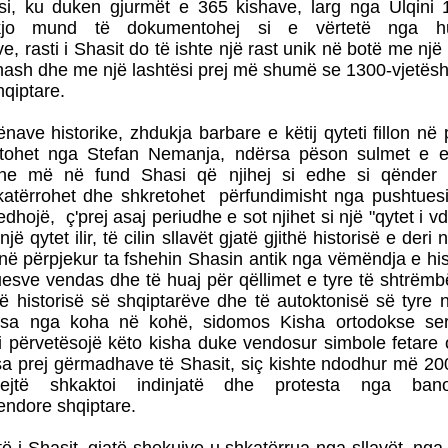
si, ku duken gjurmët e 365 kishave, larg nga Ulqini 1
kjo mund të dokumentohej si e vërtetë nga hu
ve, rasti i Shasit do të ishte një rast unik në botë me nj
hash dhe me një lashtësi prej më shumë se 1300-vjetësh
qiptare.
nave historike, zhdukja barbare e këtij qyteti fillon në
htohet nga Stefan Nemanja, ndërsa pëson sulmet e 
he më në fund Shasi që njihej si edhe si qënder
hkatërrohet dhe shkretohet përfundimisht nga pushtues
edhojë, ç'prej asaj periudhe e sot njihet si një "qytet i v
ë qytet ilir, të cilin sllavët gjatë gjithë historisë e deri
në përpjekur ta fshehin Shasin antik nga vëmëndja e hi
uesve vendas dhe të huaj për qëllimet e tyre të shtrëmb
ë historisë së shqiptarëve dhe të autoktonisë së tyre n
sa nga koha në kohë, sidomos Kisha ortodokse se
'i përvetësojë këto kisha duke vendosur simbole fetare
isa prej gërmadhave të Shasit, siç kishte ndodhur më 20
jtë shkaktoi indinjatë dhe protesta nga ban
vendore shqiptare.