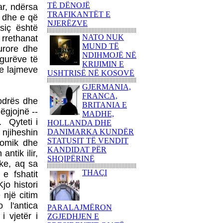
80 AMERIKANË
TË DËNOJË
ar, ndërsa
KËNDOJNË SOT PARA
TRAFIKANTËT E
 dhe e që
KUVENDIT TË
NJERËZVE
 siç është
SHQIPËRISË KËNGË
NATO NUK
PATRIOTIKE SHQIPTARE
 rrethanat
MUND TË
turore dhe
PARULLA DASHURIE
NDIHMOJË NË
 gurëve të
PËR KOSOVËN DHE
KRIJIMIN E
t e lajmeve
SHKRIMTARI
USHTRISË NË KOSOVË
ZEJNULLAH
GJERMANIA,
RRAHMANINga REXHEP
FRANCA,
SHAHU
kodrës dhe
BRITANIA E
SHQIPTARËT E
ëgjojnë --
MADHE,
BASHKUAR NGRITËN
. Qyteti i
HOLLANDA DHE
FLAMURIN KOMBËTAR
 njiheshin
DANIMARKA KUNDËR
NË 'KËMBANËN E
STATUSIT TË VENDIT
onomik dhe
PAQES' NË
KANDIDAT PËR
ntik ilir,
ROVERETOFotoreportazh
SHQIPËRINË
ike, aq sa
nga FLORIM ZEQA
THAÇI
 e fshatit
VRASJA E POPULLIT
jo histori
DHE SHTETIT NË EMËR
 një citim
TË PUSHTETIT!-Apo çfarë
(çka) ndodhi në
 l'antica
PARALAJMËRON
Kumanovë...?!Nga AGRON
i vjetër i
ZGJEDHJEN E
SHABANI