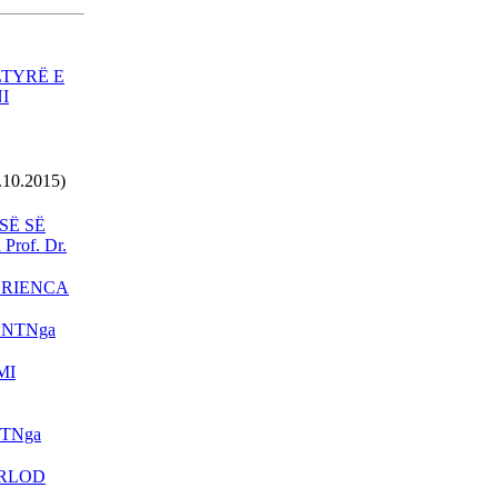
KOSOVË MUND TË
PËRSËRITET RASTI I
KUMANOVËS!
LTYRË E
VUÇIÇ MË 27 MAJ IA
I
KTHEN VIZITËN RAMËS
PRISHTINA DHE SHKUPI
BËJNË IDENTIFIKIMIN E
TË VRARËVE
.10.2015)
SË SË
rof. Dr.
NËNKRYETARI I
PARLAMENTIT
ERIENCA
EVROPIAN KËRKON
DORËHEQJEN E
ENTNga
GRUEVSKIT
PRESIDENTI ERDOGAN
MI
SOT VIZITON TIRANËN
TRI DORËHEQJE NË
ITNga
QEVERINË E
MAQEDONISË
ARLOD
ALBUMI I PIKTORIT - 3