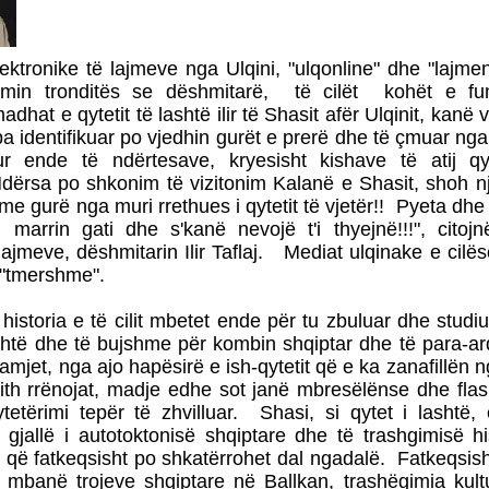
ktronike të lajmeve nga Ulqini, "ulqonline" dhe "lajmen
ajmin tronditës se dëshmitarë, të cilët kohët e fu
adhat e qytetit të lashtë ilir të Shasit afër Ulqinit, kanë
a identifikuar po vjedhin gurët e prerë dhe të çmuar ng
 ende të ndërtesave, kryesisht kishave të atij qyt
Ndërsa po shkonim të vizitonim Kalanë e Shasit, shoh 
me gurë nga muri rrethues i qytetit të vjetër!! Pyeta dh
 marrin gati dhe s'kanë nevojë t'i thyejnë!!!", citojn
lajmeve, dëshmitarin Ilir Taflaj. Mediat ulqinake e cilës
ë "tmershme".
 historia e të cilit mbetet ende për tu zbuluar dhe studiu
lashtë dhe të bujshme për kombin shqiptar dhe të para-a
. Pamjet, nga ajo hapësirë e ish-qytetit që e ka zanafillën
jith rrënojat, madje edhe sot janë mbresëlënse dhe flas
ytetërimi tepër të zhvilluar. Shasi, si qytet i lashtë,
gjallë i autotoktonisë shqiptare dhe të trashgimisë hi
 që fatkeqsisht po shkatërrohet dal ngadalë. Fatkeqsish
e mbanë trojeve shqiptare në Ballkan, trashëgimia kul