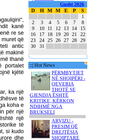
E MBAJTËN PARA
Gusht 2026
KUVENDIT KONCERTIN
D
H
M
M
E
P
S
ME KËNGË PATRIOTIKE
1
gaulqini",
SHQIPTARE
2
3
4
5
6
7
8
ndit kanë
9
10
11
12
13
14
15
KËNGËTARJA
 venë re se
16
17
18
19
20
21
22
BRITANIKE E SHTYN
a muret që
UDHËTIMIN NË
23
24
25
26
27
28
29
eti antic
HAPËSIRË
30
31
një makinë
JUVENTUS DHE
e më thanë
BARCELONA NË
ë portalet
::| Hot News
FINALEN EVROPIANE
ojnë kjëtë
PËRMBYTJET
POLAKËT PO
NË SHQIPËRI -
PËRGATITEN PËR LUFTË
QEVERIA
REPUBLIKA E KOSOVËS
THOTË SE
ar, ka një
DHE REPUBLIKA E
GJENDJA ËSHTË
rdhësve të
SHQIPËRISË - BASHKË
KRITIKE, KËRKON
 nga koha e
NË KANË
NDIHMË NGA
in për një
BRUKSELI
 është një
ARVIZU -
storike të
PRESIM QË
t, si kudo
DREJTËSIA
turore dhe
SHQIPTARE