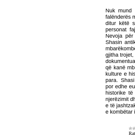
Nuk mund t
falënderës m
ditur këtë 
personat fa
Nevoja për 
Shasin anti
mbarëkombët
gjitha troje
dokumentuar 
që kanë mbe
kulture e h
para. Shasi 
por edhe eu
historike t
njerëzimit d
e të jashtza
e kombëtar i
Rat