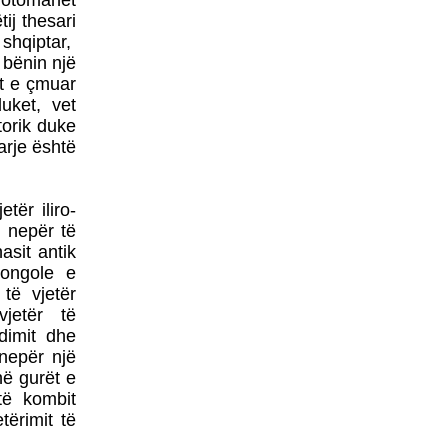
a otomanët
POLITIKANËVE
ij thesari
MAQEDONAS
 shqiptar,
NATO-ja DHE BE-ja JANË
 bënin një
BASHKËFAJTORE PËR
ët e çmuar
SITUATËN NË
duket, vet
MAQEDONINga
AUGUSTIN PALOKAJ
torik duke
arje është
ERDOGAN NË TIRANË -
TAKOHET ME NISHANIN
tër iliro-
e nepër të
asit antik
PROTESTA SOT NË
mongole e
SHKUP - TË DORËHIQET
të vjetër
QEVERIA NË TËRËSI
jetër të
PYETJA E VOGËLUSHES
dimit dhe
ZAMIRA JASHARI NGA
 nepër një
KUMANOVA - NËNË, A
në gurët e
VRASIN FËMIJË?
të kombit
LIBRI ME POEZI TË
tërimit të
ZGJEDHURA I POETIT