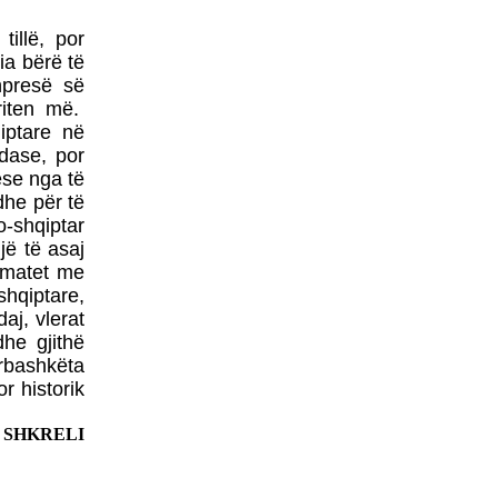
FASLLI HALITI,
BOTOHET NË ROMË
illë, por
NGA SHTËPIA BOTUESE
ia bërë të
Â«EdilLetÂ»Në përkthimin
dhe redaktimin e poetit të
hpresë së
shquar Gëzim Hajdari
riten më.
iptare në
ndase, por
se nga të
dhe për të
o-shqiptar
jë të asaj
Barometri
ë matet me
diplomatikTRADHTARËVE
shqiptare,
NUK IU DORËZOHEN
aj, vlerat
LETRA PËRSHPIRTËSE,
he gjithë
AS
PARALAJMËRUESE!Nga
ërbashkëta
Prof. Dr. MEHDI HYSENI
r historik
BDI DEL SOT NGA
QEVERIA - FUNDI I
 SHKRELI
QEVERISË GRUEVSKI
ZËRI - EDHE NË