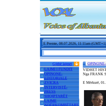
E Premte, 08.07.2026, 11:11am (GMT+1
OPINONE-
Gjithë lajmet
LAJMI I FUNDIT
VIDHET HIST
OPINONE-
Nga FRANK 
EDITORIALE
ZVICRA
E Mërkurë, 01
INTERVISTË-
PRESS
SHQIPTARËT
LAJME
NDËRKOMBËTARE