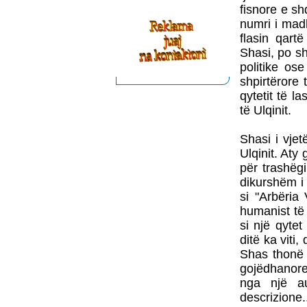
fisnore e s
numri i mad
flasin qart
Shasi, po s
politike os
shpirtërore 
qytetit të la
të Ulqinit.
Shasi i vjet
Ulqinit. Aty
për trashëgi
dikurshëm i 
si "Arbëria
humanist të 
si një qyte
ditë ka viti
Shas thonë "
gojëdhanore
nga një au
descrizione