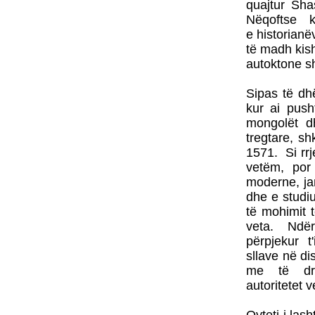
quajtur Sha
Nëqoftse 
e historianë
të madh kis
autoktone sh
Sipas të dhë
kur ai pus
mongolët d
tregtare, s
1571. Si rrj
vetëm, por nj
moderne, ja
dhe e studi
të mohimit t
veta. Ndër
përpjekur t
sllave në d
me të dre
autoritetet 