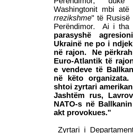
Perëndimor, duke
Washingtonit mbi atë 
rrezikshme
" të Rusisë 
Perëndimor. Ai i tha
parasyshë agresio
Ukrainë ne po i ndjek
në rajon. Ne përkrah
Euro-Atlantik të rajo
e vendeve të Ballkan
në këto organizata
shtoi zyrtari amerikan,
Jashtëm rus, Lavrov
NATO-s në Ballkanin
akt provokues."
Zyrtari i Departament