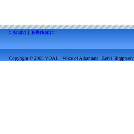
::
Arkivi
|
K�rkoni
::
Copyright © 2008 VOAL - Voice of Albanians - Zëri i Shqiptarëve 