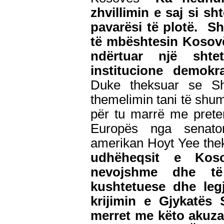
zhvillimin e saj si sh
pavarësi të plotë. S
të mbështesin Kosovën
ndërtuar një shte
institucione demokra
Duke theksuar se Sh
themelimin tani të shum
për tu marrë me pretend
Europës nga senator
amerikan Hoyt Yee the
udhëheqsit e Kos
nevojshme dhe të
kushtetuese dhe leg
krijimin e Gjykatës
merret me këto akuz