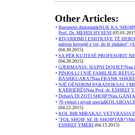
Other Articles:
Barometri diplomatikNUK KA 'SH
Prof. Dr. MEHDI HYSENI
(05.01.201
RIVARRIMI I ESHTRAVE TË HEROI
nderon heronjtë e vet, do të zhduke
(04.30.2015)
SA PËR KUJTESË PROFESORIT NE
(04.28.2015)
GJERMANIA: HAPNI DOSJET!Nga
PINJOLLI I NJË FAMILJEJE REF
BASHKUARA?Nga FRANK SHKRE
NJË QËNDRIM PARADOKSAL I MI
KARRIERËSNga Prof. dr. ESHREF 
DebatA DI ZOTI SHQIP?Nga GANI
70 vjetori i gjyqit specialKOLAB
(04.22.2015)
KOL BIB MIRAKAJ: VETVRASJA 
"FOL SHQIP, SE JE SHQIPTAR!"(Mos u 
ESHREF YMERI
(04.15.2015)