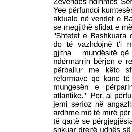
Zëvendës-ndihmës Sere
Yee përfundoi kumtesën
aktuale në vendet e Ba
se megjithë sfidat e mëd
"Shtetet e Bashkuara 
do të vazhdojnë t'i 
gjitha mundësitë që 
ndërmarrin bërjen e r
përballur me këto s
reformave që kanë të
mungesën e përpari
atlantike." Por, ai për
jemi serioz në angazhi
ardhme më të mirë për at
të qartë se përgjegjësi
shkuar drejtë udhës së