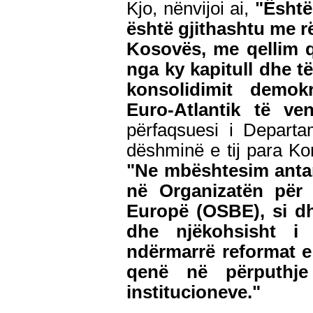
Kjo, nënvijoi ai,
"Është
është gjithashtu me r
Kosovës, me qellim q
nga ky kapitull dhe t
konsolidimit demokr
Euro-Atlantik të v
përfaqsuesi i Departa
dëshminë e tij para Ko
"Ne mbështesim anta
në Organizatën për
Europë (OSBE), si d
dhe njëkohsisht i 
ndërmarrë reformat e
qenë në përputhje
institucioneve."