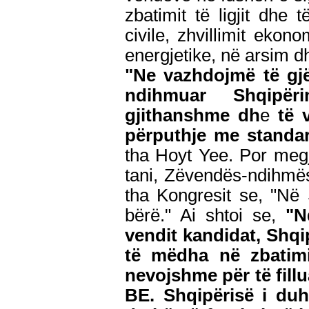
zbatimit të ligjit dhe t
civile, zhvillimit ekon
energjetike, në arsim
"Ne vazhdojmë të gj
ndihmuar Shqipëri
gjithanshme dh
e
të 
përputhje me standa
tha Hoyt Yee. Por megj
tani, Zëvendës-ndihmës
tha Kongresit se, "Në
bërë." Ai shtoi se,
"N
vendit kandidat, Shqi
të mëdha në zbatim
nevojshme për të fill
BE. Shqipërisë i duhe