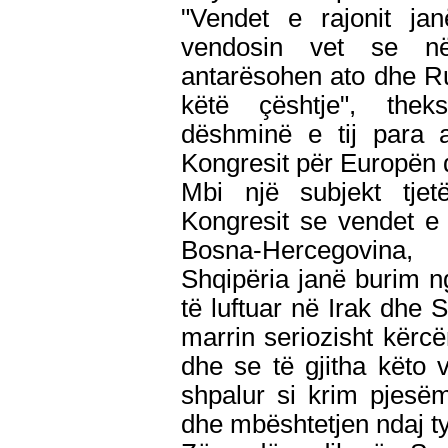
"Vendet e rajonit ja
vendosin vet se në
antarësohen ato dhe Ru
këtë çështje", the
dëshminë e tij para a
Kongresit për Europën 
Mbi një subjekt tjet
Kongresit se vendet e
Bosna-Hercegovina
Shqipëria janë burim ng
të luftuar në Irak dhe S
marrin seriozisht kërc
dhe se të gjitha këto 
shpalur si krim pjesëm
dhe mbështetjen ndaj ty