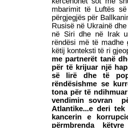
kërcënohet sot më shu
mbarimit të Luftës së
përgjegjës për Ballkani
Rusisë në Ukrainë dhe t
në Siri dhe në Irak u
rëndësi më të madhe gj
këtij konteksti të ri gjeo
me partnerët tanë dh
për të krijuar një ha
së lirë dhe të pop
rëndësishme se kurrë
tona për të ndihmuar 
vendimin sovran pë
Atlantike...e deri te
kancerin e korrupci
përmbrenda këtyre