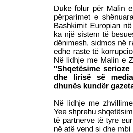
Duke folur për Malin 
përparimet e shënuara
Bashkimit Europian në t
ka një sistem të besu
dënimesh, sidmos në ra
edhe raste të korrupcion
Në lidhje me Malin e Zi,
"Shqetësime serioze p
dhe lirisë së media
dhunës kundër gazeta
Në lidhje me zhvillim
Yee shprehu shqetësim
të partnerve të tyre eu
në atë vend si dhe mbi