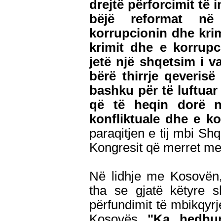
drejtë përforcimit të 
bëjë reformat në 
korrupcionin dhe krim
krimit dhe e korrupc
jetë një shqetsim i 
bërë thirrje qeveris
bashku për të luftuar
që të heqin dorë n
konfliktuale dhe e ko
paraqitjen e tij mbi Sh
Kongresit që merret m
Në lidhje me Kosovën,
tha se gjatë këtyre s
përfundimit të mbikqyr
Kosovës
"Ka hedhu