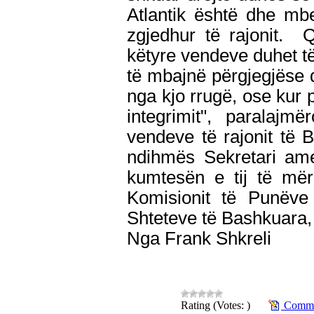
Atlantik është dhe mb
zgjedhur të rajonit. Q
këtyre vendeve duhet të
të mbajnë përgjegjëse q
nga kjo rrugë, ose kur p
integrimit", paralajm
vendeve të rajonit të 
ndihmës Sekretari am
kumtesën e tij të më
Komisionit të Punëve
Shteteve të Bashkuara,
Nga Frank Shkreli
Rating (Votes: )
Commen