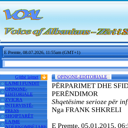
E Premte, 08.07.2026, 11:55am (GMT+1)
OPINONE-EDITORIALE
Gjithë lajmet
LAJMI I FUNDIT
PËRPARIMET DHE SFI
OPINONE-
PERËNDIMOR
EDITORIALE
ZVICRA
Shqetësime serioze për in
INTERVISTË-
Nga FRANK SHKRELI
PRESS
SHQIPTARËT
LAJME
E Premte, 05.01.2015, 0
NDËRKOMBËTARE