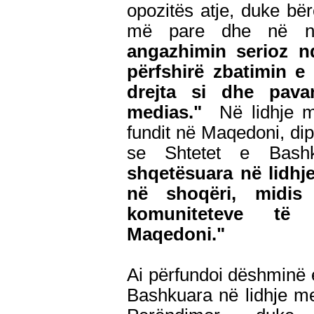
opozitës atje, duke bërë
më pare dhe në 
angazhimin serioz nd
përfshirë zbatimin e l
drejta si dhe pava
medias."
Në lidhje m
fundit në Maqedoni, dip
se Shtetet e Bashku
shqetësuara në lidhje
në shoqëri, midi
komuniteteve të 
Maqedoni."
Ai përfundoi dëshminë e
Bashkuara në lidhje me