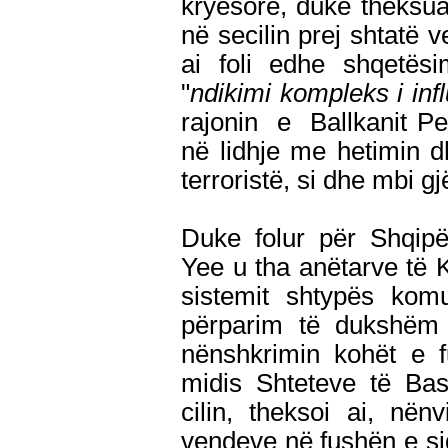
kryesore, duke theksua
në secilin prej shtatë v
ai foli edhe shqetësi
"
ndikimi kompleks i in
rajonin e Ballkanit P
në lidhje me hetimin d
terroristë, si dhe mbi g
Duke folur për Shqipë
Yee u tha anëtarve të 
sistemit shtypës kom
përparim të dukshëm 
nënshkrimin kohët e fun
midis Shteteve të Bas
cilin, theksoi ai, në
vendeve në fushën e sig