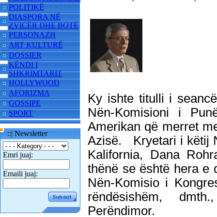
POLITIKË
DIASPORA NË
ZVICËR DHE BOTË
PERSONAZH
ART KULTURË
DOSSIER
KËNDI I
SHKRIMTARIT
HOLLYWOOD
AFORIZMA
Ky ishte titulli i sea
GOSSIPE
Nën-Komisioni i Pun
SPORT
Amerikan që merret me
::| Newsletter
Azisë. Kryetari i këtij 
Kalifornia, Dana Rohr
Emri juaj:
thënë se është hera e d
Emaili juaj:
Nën-Komisio i Kongres
rëndësishëm, dmth.
Perëndimor.