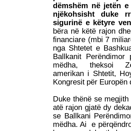
dëmshëm në jetën e 
njëkohsisht duke r
sigurinë e këtyre v
bëra në këtë rajon dh
financiare (mbi 7 miliar
nga Shtetet e Bashkua
Ballkanit Perëndimor 
mëdha, theksoi Zëv
amerikan i Shtetit, Ho
Kongresit për Europën 
Duke thënë se megjith
atë rajon gjatë dy deka
se Ballkani Perëndimor
mëdha. Ai e përqëndroi