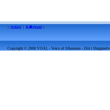
::
Arkivi
|
K�rkoni
::
Copyright © 2008 VOAL - Voice of Albanians - Zëri i Shqiptarëve 