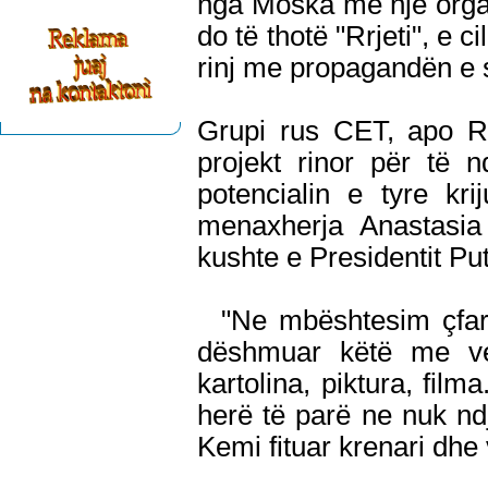
nga Moska me një organ
do të thotë "Rrjeti", e c
rinj me propagandën e s
Grupi rus CET, apo Rr
projekt rinor për të n
potencialin e tyre kr
menaxherja Anastasia
kushte e Presidentit Put
"Ne mbështesim çfarë
dëshmuar këtë me ve
kartolina, piktura, film
herë të parë ne nuk nd
Kemi fituar krenari dhe