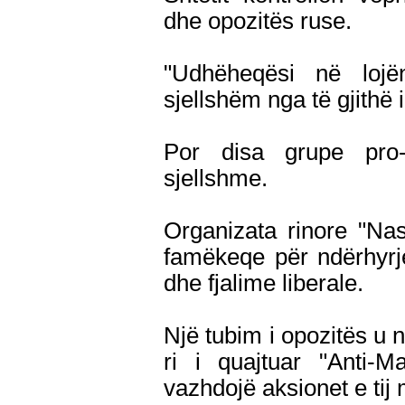
dhe opozitës ruse.
"Udhëheqësi në lojë
sjellshëm nga të gjithë i
Por disa grupe pro
sjellshme.
Organizata rinore "Nas
famëkeqe për ndërhyrj
dhe fjalime liberale.
Një tubim i opozitës u 
ri i quajtuar "Anti-M
vazhdojë aksionet e tij