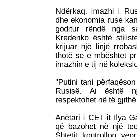
Ndërkaq, imazhi i Ru
dhe ekonomia ruse kan
goditur rëndë nga s
Kredenko është stilis
krijuar një linjë rrob
thotë se e mbështet p
imazhin e tij në koleks
"Putini tani përfaqëso
Rusisë. Ai është nj
respektohet në të gjithë
Anëtari i CET-it Ilya Ga
që bazohet në një teo
Shtetit kontrollon ve