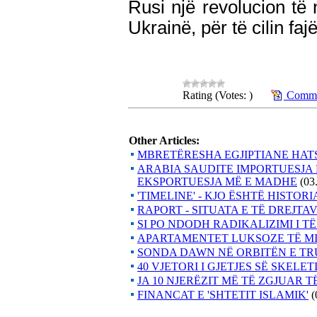
Rusi një revolucion t
Ukrainë, për të cilin f
Rating (Votes: )
Commen
Other Articles:
MBRETËRESHA EGJIPTIANE HATSH
ARABIA SAUDITE IMPORTUESJA
EKSPORTUESJA MË E MADHE
(03
'TIMELINE' - KJO ËSHTË HISTOR
RAPORT - SITUATA E TË DREJTA
SI PO NDODH RADIKALIZIMI I T
APARTAMENTET LUKSOZE TË MI
SONDA DAWN NË ORBITËN E TR
40 VJETORI I GJETJES SË SKELE
JA 10 NJERËZIT MË TË ZGJUAR T
FINANCAT E 'SHTETIT ISLAMIK'
(