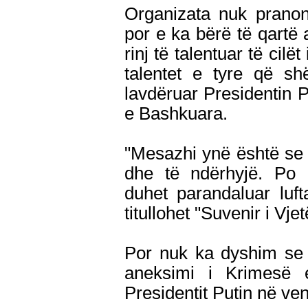
Organizata nuk pranon
por e ka bërë të qartë
rinj të talentuar të cilë
talentet e tyre që s
lavdëruar Presidentin Pu
e Bashkuara.
"Mesazhi ynë është se 
dhe të ndërhyjë. Po
duhet parandaluar luft
titullohet "Suvenir i Vj
Por nuk ka dyshim se 
aneksimi i Krimesë e 
Presidentit Putin në ve