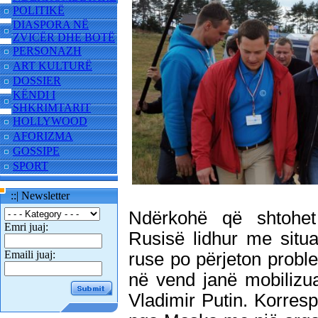
POLITIKË
DIASPORA NË
ZVICËR DHE BOTË
PERSONAZH
ART KULTURË
DOSSIER
KËNDI I
SHKRIMTARIT
HOLLYWOOD
AFORIZMA
GOSSIPE
SPORT
::| Newsletter
Ndërkohë që shtohet
Emri juaj:
Rusisë lidhur me situ
Emaili juaj:
ruse po përjeton proble
në vend janë mobilizua
Vladimir Putin. Korres