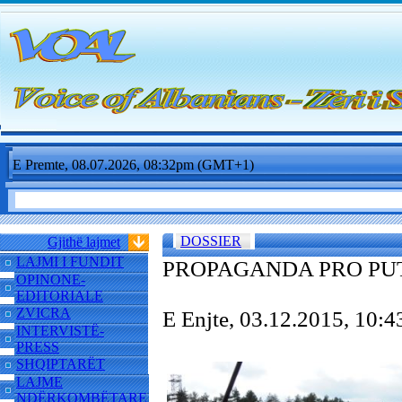
E Premte, 08.07.2026, 08:32pm (GMT+1)
DOSSIER
Gjithë lajmet
LAJMI I FUNDIT
PROPAGANDA PRO PUT
OPINONE-
EDITORIALE
ZVICRA
E Enjte, 03.12.2015, 10
INTERVISTË-
PRESS
SHQIPTARËT
LAJME
NDËRKOMBËTARE