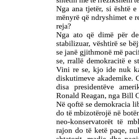
Nga ana tjetër, si është 
mënyrë që ndryshimet e re
reja?
Nga ato që dimë për dem
stabilizuar, vështirë se bë
se janë gjithmonë më pacif
se, rrallë demokracitë e s
Vini re se, kjo ide nuk 
diskutimeve akademike. G
disa presidentëve ame
Ronald Reagan, nga Bill C
Në qoftë se demokracia li
do të mbizotërojë në botë
neo-konservatorët të mbl
rajon do të ketë paqe, nu
shtatorit, madje dhe paqj