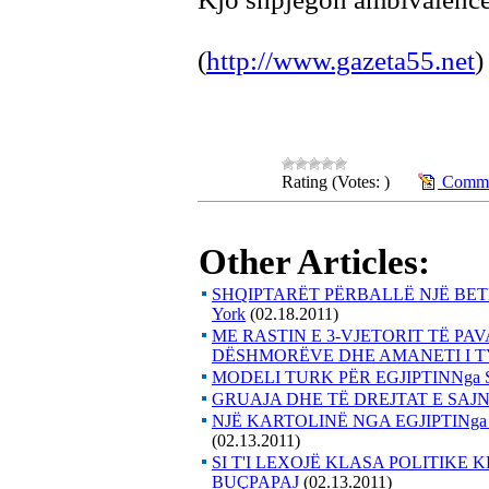
(
http://www.gazeta55.net
)
Rating (Votes: )
Commen
Other Articles:
SHQIPTARËT PËRBALLË NJË BET
York
(02.18.2011)
ME RASTIN E 3-VJETORIT TË PA
DËSHMORËVE DHE AMANETI I T
MODELI TURK PËR EGJIPTINNga 
GRUAJA DHE TË DREJTAT E SAJN
NJË KARTOLINË NGA EGJIPTINga 
(02.13.2011)
SI T'I LEXOJË KLASA POLITIKE 
BUÇPAPAJ
(02.13.2011)