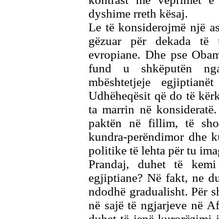
dyshime rreth kësaj.
Le të konsiderojmë një asp
gëzuar për dekada të 
evropiane. Dhe pse Obam
fund u shkëputën nga
mbështetjeje egjiptian
Udhëheqësit që do të kërk
ta marrin në konsideratë
paktën në fillim, të sh
kundra-perëndimor dhe ku
politike të lehta për tu ima
Prandaj, duhet të kemi
egjiptiane? Në fakt, ne d
ndodhë gradualisht. Për 
në sajë të ngjarjeve në Af
duhet të jenë kurorëzimi i