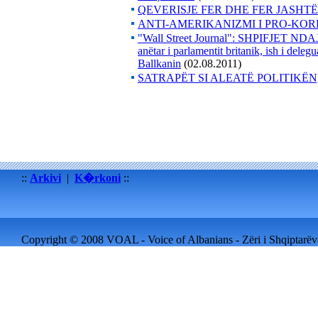
QEVERISJE FER DHE FER JASHTË
ANTI-AMERIKANIZMI I PRO-KOR
"Wall Street Journal": SHPIFJE
anëtar i parlamentit britanik, ish i deleg
Ballkanin
(02.08.2011)
SATRAPËT SI ALEATË POLITIKË
::
Arkivi
|
K�rkoni
::
Copyright © 2008 VOAL - Voice of Albanians - Zëri i Shqiptarëve 