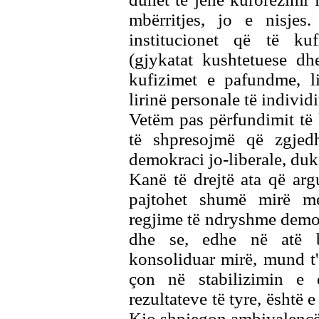
mbërritjes, jo e nisjes
institucionet që të ku
(gjykatat kushtetuese dh
kufizimet e pafundme, l
lirinë personale të individi
Vetëm pas përfundimit të
të shpresojmë që zgjedh
demokraci jo-liberale, duk
Kanë të drejtë ata që ar
pajtohet shumë mirë m
regjime të ndryshme demok
dhe se, edhe në atë b
konsoliduar mirë, mund t'
çon në stabilizimin e
rezultateve të tyre, është 
Kjo shpjegon ambivalencë