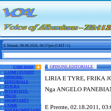
E Shtunë, 08.08.2026, 06:57pm (GMT+1)
OPINONE-EDITORIALE
Gjithë lajmet
LAJMI I FUNDIT
LIRIA E TYRE, FRIKA 
OPINONE-
EDITORIALE
ZVICRA
Nga ANGELO PANEBIANCO
INTERVISTË-
PRESS
SHQIPTARËT
LAJME
E Premte, 02.18.2011, 0
NDËRKOMBËTARE