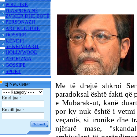
POLITIKË
DIASPORA NË
ZVICËR DHE BOTË
PERSONAZH
ART KULTURË
DOSSIER
KËNDI I
SHKRIMTARIT
HOLLYWOOD
AFORIZMA
GOSSIPE
SPORT
Me të drejtë shkroi S
::| Newsletter
paradoksal është fakti që 
Emri juaj:
e Mubarak-ut, kanë duartr
Emaili juaj:
por ky nuk është i vetmi
veçantë, si ironike dhe t
njëfarë mase, "skanda
ambivalent të perëndimor