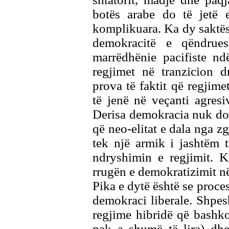
botës arabe do të jetë 
komplikuara. Ka dy saktësi
demokracitë e qëndrue
marrëdhënie pacifiste nd
regjimet në tranzicion d
prova të faktit që regjim
të jenë në veçanti agres
Derisa demokracia nuk do të
që neo-elitat e dala nga zg
tek një armik i jashtëm 
ndryshimin e regjimit. K
rrugën e demokratizimit në
Pika e dytë është se proc
demokraci liberale. Shpes
regjime hibridë që bashkoj
pak a shumë të lira) dhe 