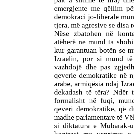
emergjente me qëllim për
demokraci jo-liberale mund
tjera, më agresive se disa 
Nëse zbatohen në kontek
atëherë ne mund ta shohi
kur garantuan botën se m
Izraelin, por si mund të
vazhdojë dhe pas zgjedhj
qeverie demokratike në nj
arabe, armiqësia ndaj Izrae
dekadash të tëra? Ndër t
formalisht në fuqi, mun
qeveri demokratike, që d
madhe parlamentare të Vë
si diktatura e Mubarak-u
kontrast me veprimet e