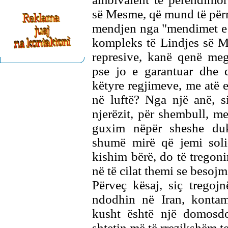
së Mesme, që mund të përm
mendjen nga "mendimet e kë
kompleks të Lindjes së M
represive, kanë qenë meg
pse jo e garantuar dhe 
këtyre regjimeve, me atë e
në luftë? Nga një anë, 
njerëzit, për shembull, me
guxim nëpër sheshe duk
shumë mirë që jemi soli
kishim bërë, do të tregoni
në të cilat themi se besojm
Përveç kësaj, siç tregoj
ndodhin në Iran, konta
kusht është një domosdo
shtetin më të rrezikshëm t