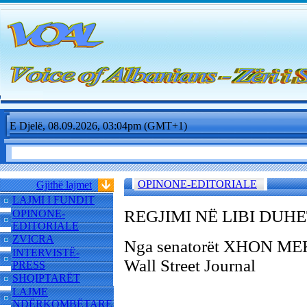
E Djelë, 08.09.2026, 03:04pm (GMT+1)
OPINONE-EDITORIALE
Gjithë lajmet
LAJMI I FUNDIT
REGJIMI NË LIBI DUH
OPINONE-
EDITORIALE
ZVICRA
Nga senatorët XHON M
INTERVISTË-
Wall Street Journal
PRESS
SHQIPTARËT
LAJME
NDËRKOMBËTARE