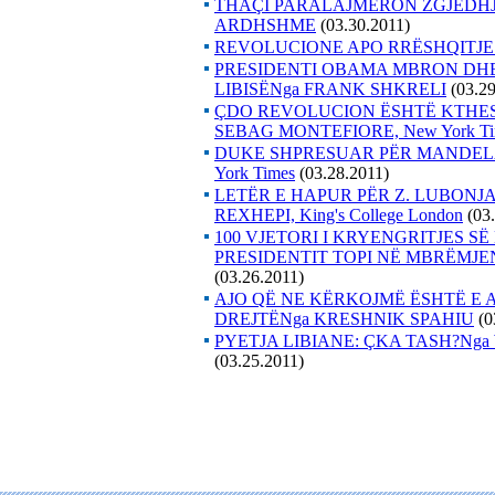
THAÇI PARALAJMËRON ZGJEDHJE
ARDHSHME
(03.30.2011)
REVOLUCIONE APO RRËSHQITJE
PRESIDENTI OBAMA MBRON DH
LIBISËNga FRANK SHKRELI
(03.2
ÇDO REVOLUCION ËSHTË KTHES
SEBAG MONTEFIORE, New York Ti
DUKE SHPRESUAR PËR MANDELA
York Times
(03.28.2011)
LETËR E HAPUR PËR Z. LUBONJA
REXHEPI, King's College London
(03
100 VJETORI I KRYENGRITJES S
PRESIDENTIT TOPI NË MBRËMJE
(03.26.2011)
AJO QË NE KËRKOJMË ËSHTË E 
DREJTËNga KRESHNIK SPAHIU
(0
PYETJA LIBIANE: ÇKA TASH?Nga WIL
(03.25.2011)