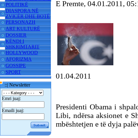
E Premte, 04.01.2011, 0
POLITIKË
DIASPORA NË
ZVICËR DHE BOTË
PERSONAZH
ART KULTURË
DOSSIER
KËNDI I
SHKRIMTARIT
HOLLYWOOD
AFORIZMA
GOSSIPE
SPORT
01.04.2011
::| Newsletter
Emri juaj:
Presidenti Obama i shpal
Emaili juaj:
Libi, ndërsa aksionet e S
mbështetjen e të dyja pal