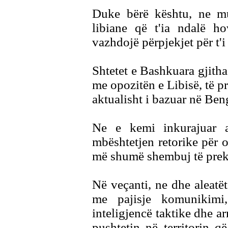
Duke bërë kështu, ne mu
libiane që t'ia ndalë ho
vazhdojë përpjekjet për t'i
Shtetet e Bashkuara gjith
me opozitën e Libisë, të p
aktualisht i bazuar në Ben
Ne e kemi inkurajuar 
mbështetjen retorike për 
më shumë shembuj të preks
Në veçanti, ne dhe aleatët
me pajisje komunikimi, m
inteligjencë taktike dhe a
pushtetin në territorin q