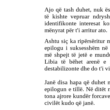
Ajo që tash duhet, nuk ë
të kishte vepruar ndryshe
identifikonte interesat 
mënyrat për t'i arritur ato.
Ashtu siç ka ripërsëritur 
epilogu i suksesshëm në 
më shpejt të jetë e mund
Libia të bëhet arenë e n
destabilizonte dhe do t'i vi
Janë disa hapa që duhet 
epilogun e tillë. Në ditët 
tona ajrore kundër forcave
civilët kudo që janë.