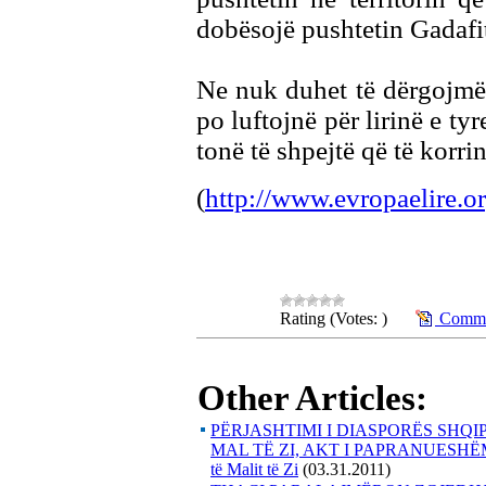
dobësojë pushtetin Gadafi
Ne nuk duhet të dërgojmë f
po luftojnë për lirinë e ty
tonë të shpejtë që të korrin
(
http://www.evropaelire.o
Rating (Votes: )
Commen
Other Articles:
PËRJASHTIMI I DIASPORËS SHQI
MAL TË ZI, AKT I PAPRANUESHËMNg
të Malit të Zi
(03.31.2011)