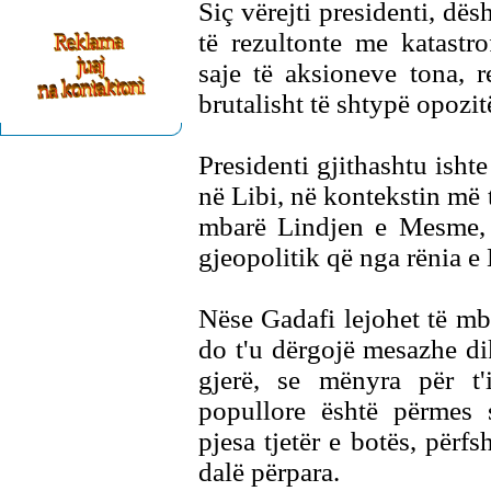
Siç vërejti presidenti, dë
të rezultonte me katastr
saje të aksioneve tona, 
brutalisht të shtypë opozitë
Presidenti gjithashtu isht
në Libi, në kontekstin më 
mbarë Lindjen e Mesme, 
gjeopolitik që nga rënia e 
Nëse Gadafi lejohet të mb
do t'u dërgojë mesazhe d
gjerë, se mënyra për t'
popullore është përmes 
pjesa tjetër e botës, përf
dalë përpara.