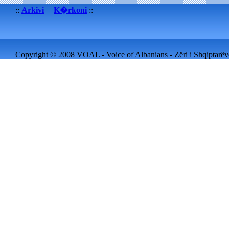
::
Arkivi
|
K�rkoni
::
Copyright © 2008 VOAL - Voice of Albanians - Zëri i Shqiptarëve 