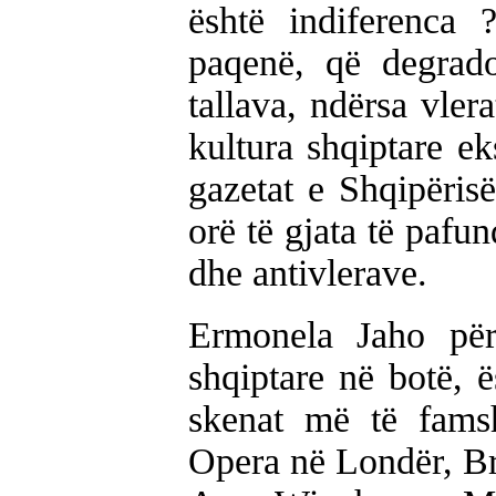
është indiferenca 
paqenë, që degrad
tallava, ndërsa vler
kultura shqiptare e
gazetat e Shqipërisë
orë të gjata të paf
dhe antivlerave.
Ermonela Jaho për
shqiptare në botë, 
skenat më të fams
Opera në Londër, Br