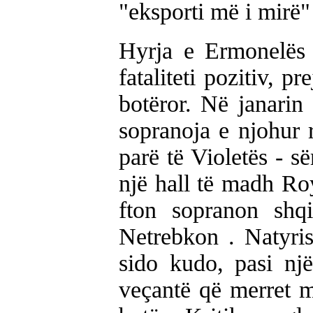
"eksporti më i mirë"
Hyrja e Ermonelës 
fataliteti pozitiv, pr
botëror. Në janarin
sopranoja e njohur r
parë të Violetës - s
një hall të madh Ro
fton sopranon shq
Netrebkon . Natyris
sido kudo, pasi një
veçantë që merret 