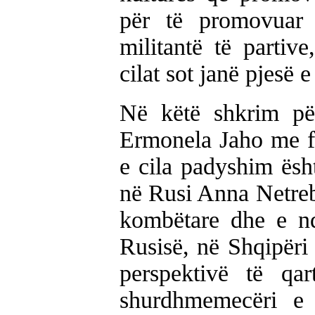
për të promovuar a
militantë të partiv
cilat sot janë pjesë 
Në këtë shkrim p
Ermonela Jaho me fo
e cila padyshim ësh
në Rusi Anna Netreb
kombëtare dhe e nde
Rusisë, në Shqipëri
perspektivë të qar
shurdhmemecëri e p