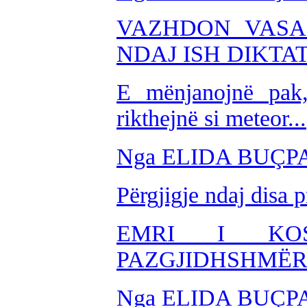
VAZHDON VASAL
NDAJ ISH DIKTA
E mënjanojnë pak,
rikthejnë si meteor...
Nga ELIDA BUÇP
Përgjigje ndaj disa 
EMRI I KO
PAZGJIDHSHMËR
Nga ELIDA BUÇP