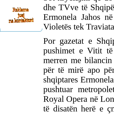
dhe TVve të Shqipër
Ermonela Jahos në
Violetës tek Traviata
Por gazetat e Shqi
pushimet e Vitit t
merren me bilancin 
për të mirë apo pë
shqiptares Ermonela 
pushtuar metropole
Royal Opera në Londë
të disatën herë e ç