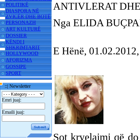
ANTIVLERAT DHE
POLITIKË
DIASPORA NË
ZVICËR DHE BOTË
Nga ELIDA BUÇPA
PERSONAZH
ART KULTURË
DOSSIER
KËNDI I
SHKRIMTARIT
E Hënë, 01.02.201
HOLLYWOOD
AFORIZMA
GOSSIPE
SPORT
::| Newsletter
Emri juaj:
Emaili juaj:
Sot kryelajmi që do 