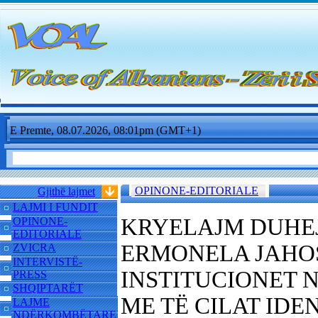
E Premte, 08.07.2026, 08:01pm (GMT+1)
OPINONE-EDITORIALE
Gjithë lajmet
LAJMI I FUNDIT
KRYELAJM DUHEJ
OPINONE-
EDITORIALE
ERMONELA JAHOS
ZVICRA
INTERVISTË-
INSTITUCIONET N
PRESS
SHQIPTARËT
ME TË CILAT ID
LAJME
NDËRKOMBËTARE