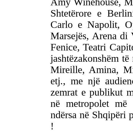
Amy Winehouse, Me
Shtetërore e Berli
Carlo e Napolit, O
Marsejës, Arena di V
Fenice, Teatri Capito
jashtëzakonshëm të 
Mireille, Amina, M
etj., me një audie
zemrat e publikut m
në metropolet më p
ndërsa në Shqipëri p
!