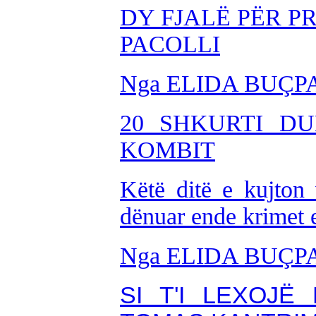
DY FJALË PËR P
PACOLLI
Nga ELIDA BUÇP
20 SHKURTI D
KOMBIT
Këtë ditë e kujton
dënuar ende krimet
Nga ELIDA BUÇP
SI T'I LEXOJË