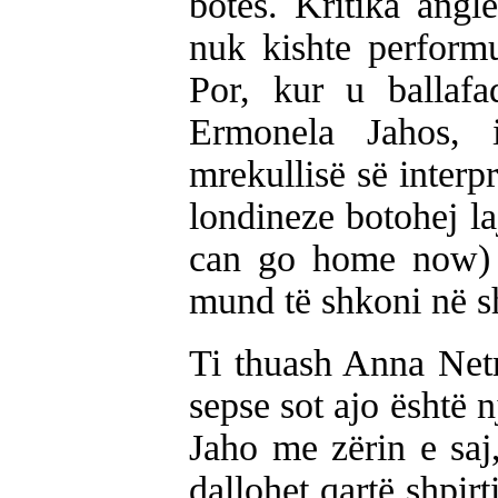
botës. Kritika ang
nuk kishte performu
Por, kur u ballaf
Ermonela Jahos, 
mrekullisë së interp
londineze botohej l
can go home now) 
mund të shkoni në sh
Ti thuash Anna Netr
sepse sot ajo është 
Jaho me zërin e saj
dallohet qartë shpirti