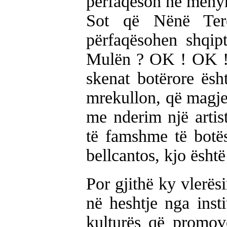
përfaqëson në mëny
Sot që Nënë Ter
përfaqësohen shqip
Mulën ? OK ! OK ! 
skenat botërore ësh
mrekullon, që magjep
me nderim një artis
të famshme të botës 
bellcantos, kjo ësht
Por gjithë ky vlerës
në heshtje nga inst
kulturës që promovo