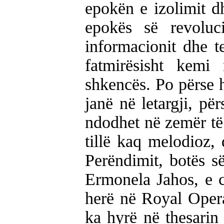
epokën e izolimit d
epokës së revoluc
informacionit dhe t
fatmirësisht kemi
shkencës. Po përse h
janë në letargji, për
ndodhet në zemër të
tillë kaq melodioz,
Perëndimit, botës së
Ermonela Jahos, e c
herë në Royal Opera,
ka hyrë në thesarin 