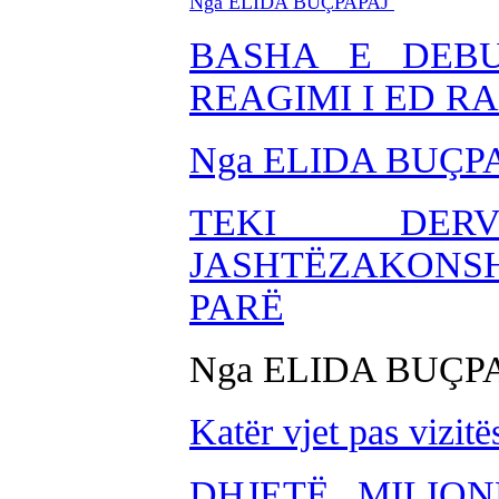
Nga ELIDA BUÇPAPAJ
BASHA E DEBU
REAGIMI I ED R
Nga ELIDA BU
ÇP
TEKI DERV
JASHTËZAKONSH
PARË
Nga ELIDA BUÇP
Katër vjet pas vizitë
DHJETË MILIO