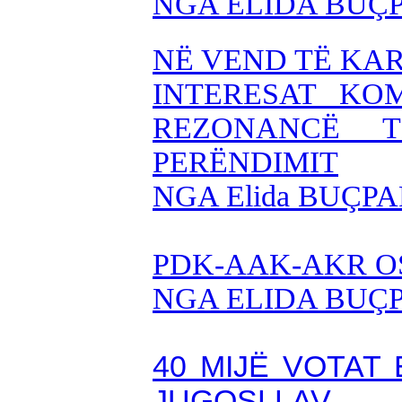
NGA ELIDA BUÇ
NË VEND TË KART
INTERESAT KO
REZONANCË 
PERËNDIMIT
NGA Elida BUÇPA
PDK-AAK-AKR O
NGA ELIDA BUÇ
40 MIJË VOTAT
JUGOSLLAV