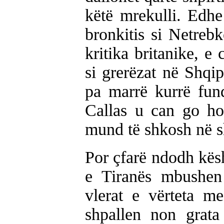
këtë mrekulli. Edhe
bronkitis si Netreb
kritika britanike, e
si grerëzat në Shqip
pa marrë kurrë fun
Callas u can go h
mund të shkosh në sh
Por çfarë ndodh kës
e Tiranës mbushen
vlerat e vërteta me
shpallen non grat