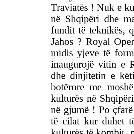
Traviatës ! Nuk e kup
në Shqipëri dhe ma
fundit të teknikës, 
Jahos ? Royal Oper
midis yjeve të form
inaugurojë vitin e 
dhe dinjitetin e kët
botërore me moshë 
kulturës në Shqipër
në gjumë ! Po çfarë 
të cilat kur duhet
kulturës të kombit, 