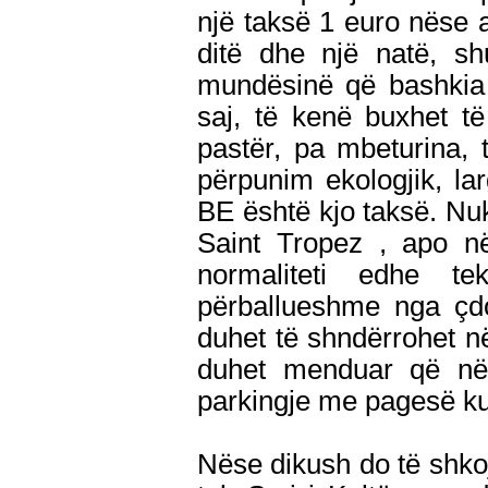
një taksë 1 euro nëse
ditë dhe një natë, sh
mundësinë që bashkia 
saj, të kenë buxhet t
pastër, pa mbeturina, 
përpunim ekologjik, la
BE është kjo taksë. Nu
Saint Tropez , apo n
normaliteti edhe t
përballueshme nga çd
duhet të shndërrohet n
duhet menduar që në h
parkingje me pagesë ku
Nëse dikush do të shkoj