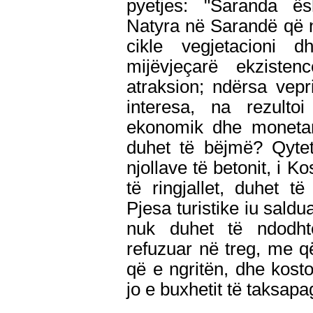
pyetjes: "Saranda ës
Natyra në Sarandë që n
cikle vegjetacioni d
mijëvjeçarë ekziste
atraksion; ndërsa vepr
interesa, na rezulto
ekonomik dhe monetar 
duhet të bëjmë? Qyte
njollave të betonit, i K
të ringjallet, duhet t
Pjesa turistike iu saldu
nuk duhet të ndodhte
refuzuar në treg, me që
që e ngritën, dhe kost
jo e buxhetit të taksap