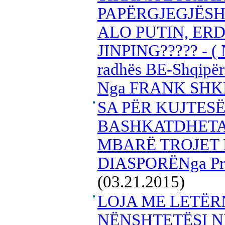
PAPËRGJEGJËSH
ALO PUTIN, ER
JINPING????? - ( Në
radhës BE-Shqipëri
Nga FRANK SHK
SA PËR KUJTES
BASHKATDHETAR
MBARË TROJET 
DIASPORËNga Pro
(03.21.2015)
LOJA ME LETËR
NËNSHTETËSI N