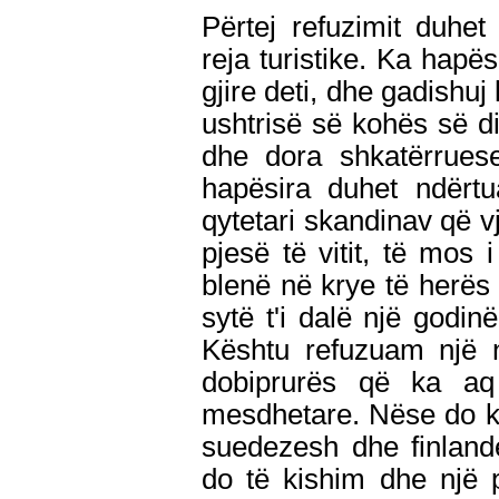
Përtej refuzimit duhe
reja turistike. Ka hapës
gjire deti, dhe gadishu
ushtrisë së kohës së d
dhe dora shkatërrues
hapësira duhet ndërtu
qytetari skandinav që vj
pjesë të vitit, të mos
blenë në krye të herës
sytë t'i dalë një godin
Kështu refuzuam një 
dobiprurës që ka aq
mesdhetare. Nëse do ki
suedezesh dhe finland
do të kishim dhe një p