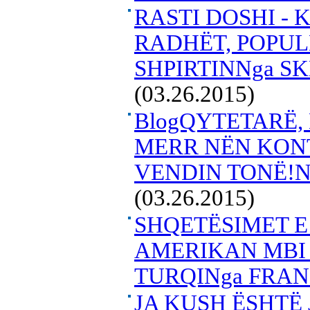
RASTI DOSHI -
RADHËT, POPU
SHPIRTINNga S
(03.26.2015)
BlogQYTETARË,
MERR NËN KON
VENDIN TONË!
(03.26.2015)
SHQETËSIMET E
AMERIKAN MBI 
TURQINga FRAN
JA KUSH ËSHTË