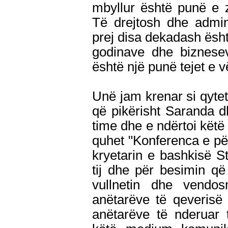
mbyllur është punë e 
Të drejtosh dhe admin
prej disa dekadash është
godinave dhe biznesev
është një punë tejet e v
Unë jam krenar si qyteta
që pikërisht Saranda d
time dhe e ndërtoi këtë
quhet "Konferenca e për
kryetarin e bashkisë 
tij dhe për besimin që
vullnetin dhe vendos
anëtarëve të qeverisë
anëtarëve të nderuar 