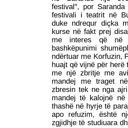
festival", por Sarand
festivali i teatrit në 
duke ndrequr diçka m
kurse në fakt prej dis
me interes që në p
bashkëpunimi shumëpla
ndërtuar me Korfuzin, Pa
huajt që vijnë për herë
me një zbritje me avi
mandej me traget n
zbresin tek ne nga aj
mandej të kalojnë në 
thashë në hyrje të par
apo refuzim, është n
zgjidhje të studiuara 