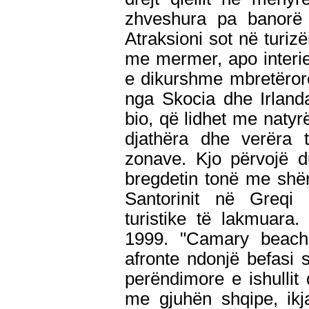
zhveshura pa banorë b
Atraksioni sot në turi
me mermer, apo interie
e dikurshme mbretërore.
nga Skocia dhe Irland
bio, që lidhet me natyr
djathëra dhe verëra t
zonave. Kjo përvojë d
bregdetin tonë me shërbi
Santorinit në Greqi 
turistike të lakmuara
1999. "Camary beach
afronte ndonjë befasi 
perëndimore e ishullit 
me gjuhën shqipe, ikja