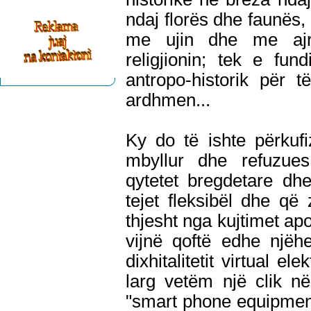
ndaj florës dhe faunës,
me ujin dhe me aj
religjionin; tek e fu
antropo-historik për 
ardhmen...
Ky do të ishte përkufi
mbyllur dhe refuzues
qytetet bregdetare dhe 
tejet fleksibël dhe që
thjesht nga kujtimet apo
vijnë qoftë edhe njëh
dixhitalitetit virtual e
larg vetëm një clik në
"smart phone equipment