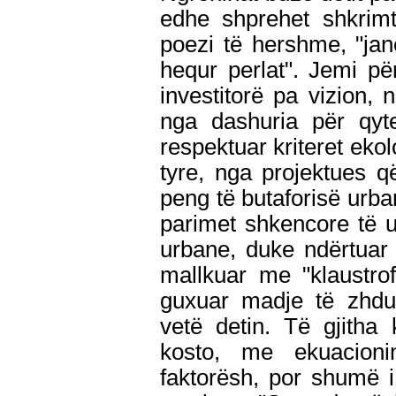
edhe shprehet shkrimt
poezi të hershme, "jan
hequr perlat". Jemi pë
investitorë pa vizion, 
nga dashuria për qyt
respektuar kriteret ekol
tyre, nga projektues 
peng të butaforisë urb
parimet shkencore të u
urbane, duke ndërtuar 
mallkuar me "klaustrof
guxuar madje të zhdu
vetë detin. Të gjitha
kosto, me ekuacioni
faktorësh, por shumë i 