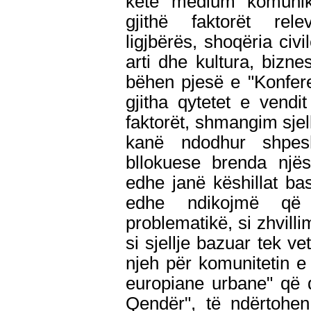
këtë medium komunik
gjithë faktorët relev
ligjbërës, shoqëria civ
arti dhe kultura, biznes
bëhen pjesë e "Konfere
gjitha qytetet e vend
faktorët, shmangim sje
kanë ndodhur shpes
bllokuese brenda njës
edhe janë këshillat b
edhe ndikojmë që 
problematikë, si zhvilli
si sjellje bazuar tek ve
njeh për komunitetin e 
europiane urbane" që d
Qendër", të ndërtohen