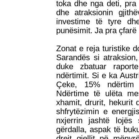
toka dhe nga deti, pra
dhe atraksionin gjith
investime të tyre dhe
punësimit. Ja pra çfar
Zonat e reja turistike do
Sarandës si atraksion
duke zbatuar raport
ndërtimit. Si e ka Aust
Çeke, 15% ndërtim 
Ndërtime të ulëta m
xhamit, drurit, hekurit 
shfrytëzimin e energji
nxjerrin jashtë lojës
gërdalla, aspak të buk
drejt qiellit në mëny