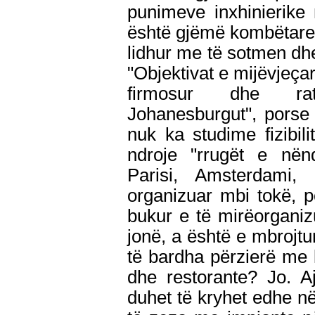
punimeve inxhinierike
është gjëmë kombëtare. 
lidhur me të sotmen dh
"Objektivat e mijëvjeçar
firmosur dhe rat
Johanesburgut", porse
nuk ka studime fizibil
ndroje "rrugët e nën
Parisi, Amsterdami,
organizuar mbi tokë, p
bukur e të mirëorgani
jonë, a është e mbrojtu
të bardha përzierë me 
dhe restorante? Jo. A
duhet të kryhet edhe në