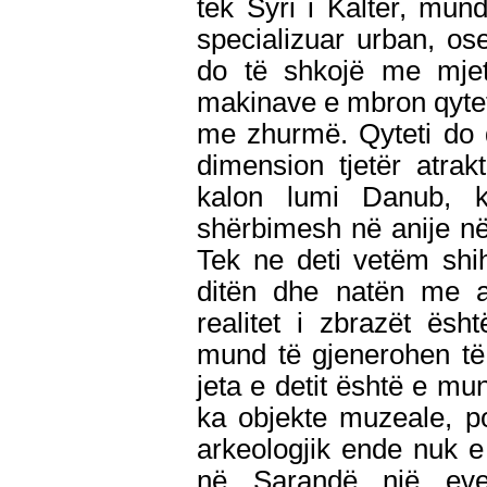
tek Syri i Kaltër, mu
specializuar urban, o
do të shkojë me mjeti
makinave e mbron qytet
me zhurmë. Qyteti do d
dimension tjetër atrak
kalon lumi Danub, k
shërbimesh në anije në 
Tek ne deti vetëm shih
ditën dhe natën me a
realitet i zbrazët ësh
mund të gjenerohen të
jeta e detit është e mu
ka objekte muzeale, po
arkeologjik ende nuk e 
në Sarandë një eve