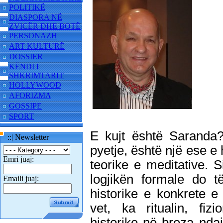
POLITIKË
DIASPORA NË
ZVICËR DHE BOTË
PERSONAZH
ART KULTURË
DOSSIER
KËNDI I
SHKRIMTARIT
HOLLYWOOD
AFORIZMA
GOSSIPE
SPORT
E kujt është Saranda
::| Newsletter
pyetje, është një ese e
Emri juaj:
teorike e meditative. 
logjikën formale do t
Emaili juaj:
historike e konkrete e 
vet, ka ritualin, fizi
historike në breza ndaj 