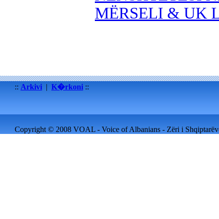
MËRSELI & UK 
::
Arkivi
|
K�rkoni
::
Copyright © 2008 VOAL - Voice of Albanians - Zëri i Shqiptarëve 