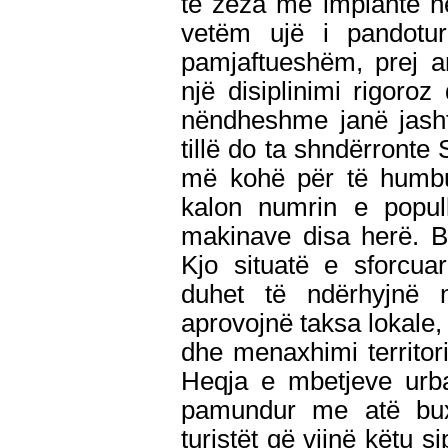
të zeza me impiante n
vetëm ujë i pandotur
pamjaftueshëm, prej a
një disiplinimi rigoro
nëndheshme janë jashtë
tillë do ta shndërronte
më kohë për të humbur
kalon numrin e popul
makinave disa herë. Bu
Kjo situatë e sforcua
duhet të ndërhyjnë n
aprovojnë taksa lokale
dhe menaxhimi territor
Heqja e mbetjeve urb
pamundur me atë buxh
turistët që vijnë këtu s