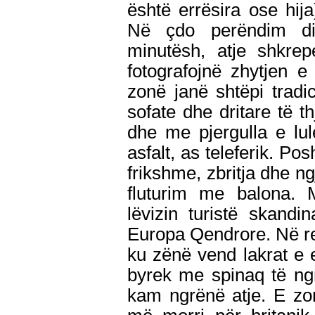
është errësira ose hija
Në çdo perëndim die
minutësh, atje shkrep
fotografojnë zhytjen e 
zonë janë shtëpi trad
sofate dhe dritare të 
dhe me pjergulla e lul
asfalt, as teleferik. Pos
frikshme, zbritja dhe n
fluturim me balona. 
lëvizin turistë skand
Europa Qendrore. Në res
ku zënë vend lakrat e 
byrek me spinaq të ng
kam ngrënë atje. E zon