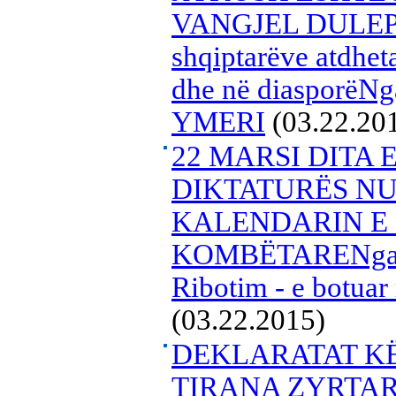
VANGJEL DULEPërs
shqiptarëve atdheta
dhe në diasporëNg
YMERI
(03.22.20
22 MARSI DITA 
DIKTATURËS NU
KALENDARIN E 
KOMBËTARENga 
Ribotim - e botua
(03.22.2015)
DEKLARATAT K
TIRANA ZYRTAR