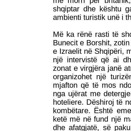
më morri për britanik
shqiptar dhe kështu g
ambienti turistik unë i 
Më ka rënë rasti të sh
Bunecit e Borshit, zot
e Izraelit në Shqipëri, 
një intervistë që ai 
zonat e virgjëra janë 
organizohet një turizë
mjafton që të mos ndo
nga ujërat me detergj
hoteliere. Dëshiroj të 
kombëtare. Është emer
ketë më në fund një m
dhe afatgjatë, së pak