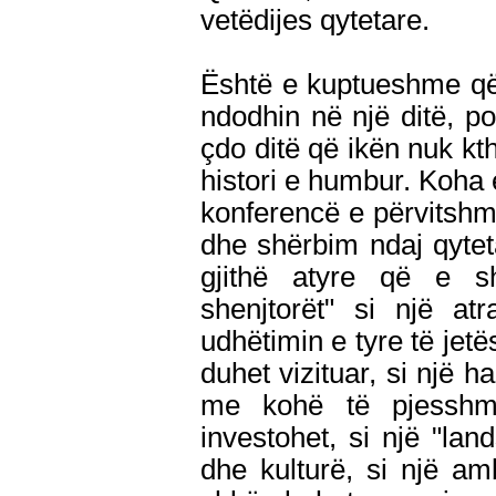
vetëdijes qytetare.
Është e kuptueshme që z
ndodhin në një ditë, p
çdo ditë që ikën nuk k
histori e humbur. Koha e 
konferencë e përvitshm
dhe shërbim ndaj qyteta
gjithë atyre që e sh
shenjtorët" si një at
udhëtimin e tyre të jetë
duhet vizituar, si një 
me kohë të pjesshm
investohet, si një "lan
dhe kulturë, si një am