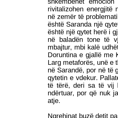
shkëmbehet emocion 
rivitalizohen energjitë
në zemër të problemati
është Saranda një qytet 
është një qytet herë i gj
në baladën tone të vj
mbajtur, mbi kalë udhëto
Doruntina e gjallë me K
Larg metaforës, unë e 
në Sarandë, por në të g
qytetin e vdekur. Palla
të tërë, deri sa të v
ndërtuar, por që nuk j
atje.
Ngrehinat buzë detit pa