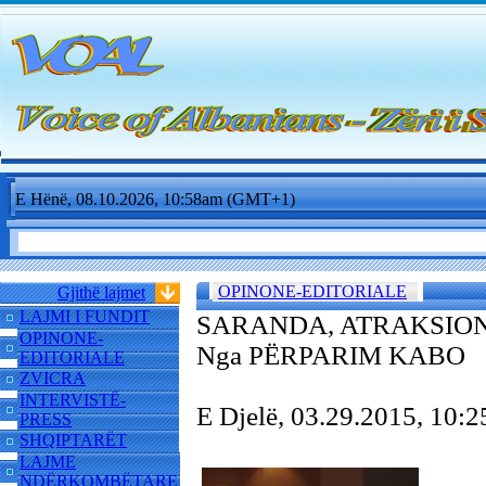
E Hënë, 08.10.2026, 10:58am (GMT+1)
OPINONE-EDITORIALE
Gjithë lajmet
LAJMI I FUNDIT
SARANDA, ATRAKSION
OPINONE-
Nga PËRPARIM KABO
EDITORIALE
ZVICRA
INTERVISTË-
E Djelë, 03.29.2015, 10
PRESS
SHQIPTARËT
LAJME
NDËRKOMBËTARE