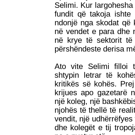
Selimi. Kur largohesha 
fundit që takoja ishte
ndonjë nga skodat që k
në vendet e para dhe 
në krye të sektorit t
përshëndeste derisa më
Ato vite Selimi fillo
shtypin letrar të kohë
kritikës së kohës. Pr
krijues apo gazetarë n
një koleg, një bashkëbis
njohës të thellë të real
vendit, një udhërrëfyes
dhe kolegët e tij trop