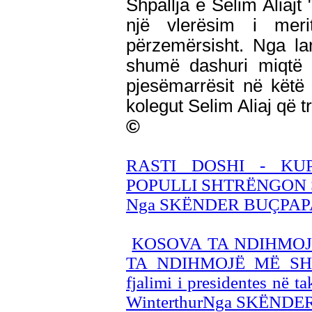
Shpallja e Selim Aliajt 
një vlerësim i meri
përzemërsisht. Nga la
shumë dashuri miqtë e
pjesëmarrësit në këtë
kolegut Selim Aliaj që 
©
RASTI DOSHI - KU
POPULLI SHTRËNGON 
Nga SKËNDER BUÇPAP
KOSOVA TA NDIHMOJ
TA NDIHMOJË MË SH
fjalimi i presidentes në 
WinterthurNga SKËND