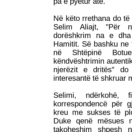
pa e pyetur atë.
Në këto rrethana do të v
Selim Aliajt, "Për n
dorëshkrim na e dh
Hamitit. Së bashku ne
në Shtëpinë Botue
këndvështrimin autentik, 
njerëzit e dritës" do
interesantë të shkruar 
Selimi, ndërkohë, 
korrespondencë për gj
kreu me sukses të plo
Duke qenë mësues në
takoheshim shpesh në