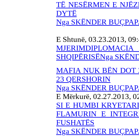
TË NESËRMEN E NJËZ
DYTË
Nga SKËNDER BUÇPAP
E Shtunë, 03.23.2013, 09
MJERIMDIPLOMA
SHQIPËRISËNga SKËN
MAFIA NUK BËN DOT 
23 QERSHORIN
Nga SKËNDER BUÇPAP
E Mërkurë, 02.27.2013, 
SI E HUMBI KRYETARI
FLAMURIN E INTEGR
FUSHATËS
Nga SKËNDER BUÇPAP