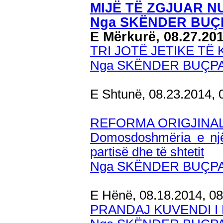
MIJË TË ZGJUAR N
Nga SKËNDER BUÇ
E Mërkurë, 08.27.20
TRI JOTË JETIKE TË
Nga SKËNDER BUÇP
E Shtunë, 08.23.2014,
REFORMA ORIGJINAL
Domosdoshmëria e një
partisë dhe të shtetit
Nga SKËNDER BUÇP
E Hënë, 08.18.2014, 0
PRANDAJ KUVENDI I