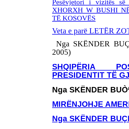
Pesëvjetori i vizitës së
XHORXH W BUSHI NË
TË KOSOVËS
Veta e parë LETËR 
Nga SKËNDER BUÇPAP
2005)
SHQIPËRIA PO
PRESIDENTIT TË G
Nga SKËNDER BUÒ
MIRËNJOHJE AMER
Nga SKËNDER BU
Ç