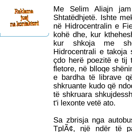
Me Selim Aliajn jam 
Shtatëdhjetë. Ishte m
në Hidrocentralin e Fi
kohë dhe, kur kthehes
kur shkoja me shë
Hidrocentrali e takoja
çdo herë poezitë e tij 
fletore, në blloqe shëni
e bardha të librave q
shkruante kudo që ndodh
të shkruara shkujdess
t'i lexonte vetë ato.
Sa zbrisja nga autobu
TplÃ¢, një ndër të pa