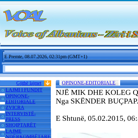
E Premte, 08.07.2026, 02:31pm (GMT+1)
OPINONE-EDITORIALE
Gjithë lajmet
LAJMI I FUNDIT
NJË MIK DHE KOLEG 
OPINONE-
Nga SKËNDER BUÇPAP
EDITORIALE
ZVICRA
INTERVISTË-
E Shtunë, 05.02.2015, 0
PRESS
SHQIPTARËT
LAJME
NDËRKOMBËTARE