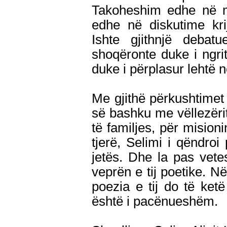
Takoheshim edhe në m
edhe në diskutime kri
Ishte gjithnjë debat
shoqëronte duke i ngri
duke i përplasur lehtë n
Me gjithë përkushtimet 
së bashku me vëllezëri
të familjes, për misioni
tjerë, Selimi i qëndroi
jetës. Dhe la pas vet
veprën e tij poetike. N
poezia e tij do të ketë
është i pacënueshëm.