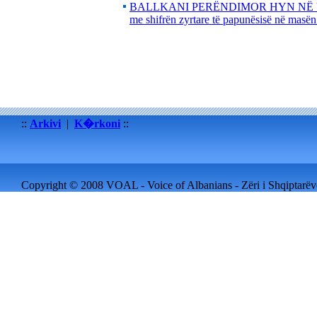
BALLKANI PERËNDIMOR HYN NË VIT
me shifrën zyrtare të papunësisë në masën
::
Arkivi
|
K�rkoni
::
Copyright © 2008 VOAL - Voice of Albanians - Zëri i Shqiptarëve 