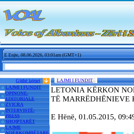
E Enjte, 08.06.2026, 03:01am (GMT+1)
LAJMI I FUNDIT
Gjithë lajmet
LAJMI I FUNDIT
LETONIA KËRKON NO
OPINONE-
TË MARRËDHËNIEVE 
EDITORIALE
ZVICRA
INTERVISTË-
E Hënë, 01.05.2015, 09
PRESS
SHQIPTARËT
LAJME
NDËRKOMBËTARE