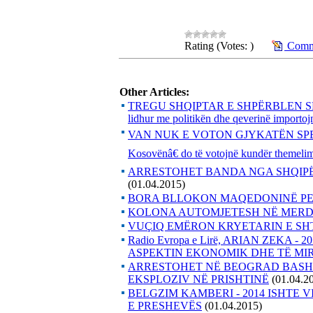
Rating (Votes: )
Comme
Other Articles:
TREGU SHQIPTAR E SHPËRBLEN SER
lidhur me politikën dhe qeverinë importoj
VAN NUK E VOTON GJYKATËN SPECIAL
Kosovënâ€ do të votojnë kundër themelimi
ARRESTOHET BANDA NGA SHQIPË
(01.04.2015)
BORA BLLOKON MAQEDONINË P
KOLONA AUTOMJETESH NË MERD
VUÇIQ EMËRON KRYETARIN E SHT
Radio Evropa e Lirë, ARIAN ZEKA 
ASPEKTIN EKONOMIK DHE TË MIRËQ
ARRESTOHET NË BEOGRAD BASHKË
EKSPLOZIV NË PRISHTINË
(01.04.2
BELGZIM KAMBERI - 2014 ISHTE 
E PRESHEVËS
(01.04.2015)