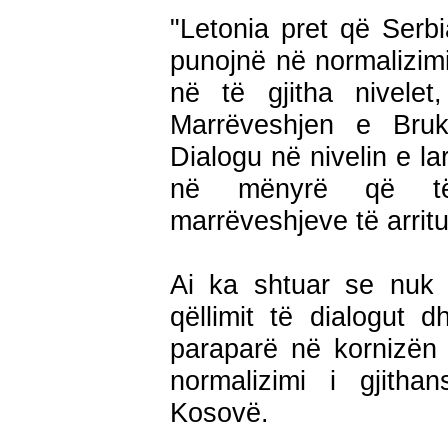
"Letonia pret që Serb
punojnë në normalizim
në të gjitha nivele
Marrëveshjen e Bruks
Dialogu në nivelin e la
në mënyrë që të 
marrëveshjeve të arritu
Ai ka shtuar se nuk
qëllimit të dialogut 
paraparë në kornizën 
normalizimi i gjith
Kosovë.