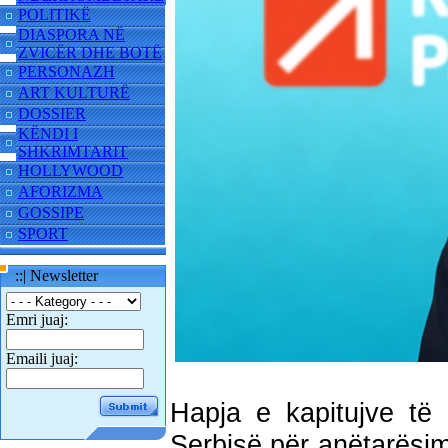
POLITIKË
DIASPORA NË
ZVICËR DHE BOTË
PERSONAZH
ART KULTURË
DOSSIER
KËNDI I
SHKRIMTARIT
HOLLYWOOD
AFORIZMA
GOSSIPE
SPORT
::| Newsletter
Emri juaj:
Emaili juaj:
Hapja e kapitujve të
Serbisë për anëtarësim