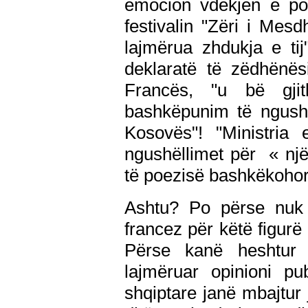
emocion vdekjen e poe
festivalin "Zëri i Mes
lajmërua zhdukja e ti
deklaratë të zëdhënës
Francës, "u bë gji
bashkëpunim të ngusht
Kosovës"! "Ministria
ngushëllimet për
« nj
të poezisë bashkëkohor
Ashtu? Po përse nuk ë
francez për këtë figurë
Përse kanë heshtur
lajmëruar opinioni pu
shqiptare janë mbajtur 