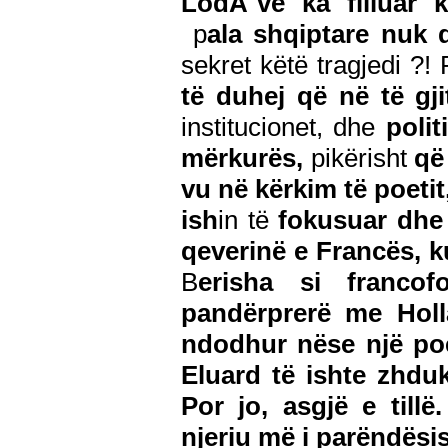
LodÃ¨ve ka filluar 
p
ala shqiptare nuk 
sekret këtë tragjedi ?
të duhej që në të gji
institucionet, dhe
polit
mërkurës,
pikërisht
që
vu në kërkim të poetit,
ish
in të
fokusuar dhe 
qeverinë e Francës, 
B
erisha si franco
pandërprerë me Holl
ndodhur nëse një poe
Eluard të ishte zhdu
Por jo, asgjë e tillë
njeriu më i parëndësi