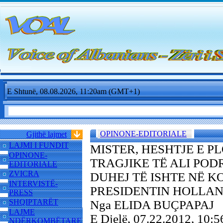
E Shtunë, 08.08.2026, 11:20am (GMT+1)
OPINONE-EDITORIALE
Gjithë lajmet
LAJMI I FUNDIT
MISTER, HESHTJE E P
OPINONE-
TRAGJIKE TË ALI PODR
EDITORIALE
ZVICRA
DUHEJ TË ISHTE NË K
INTERVISTË-
PRESIDENTIN HOLLA
PRESS
SHQIPTARËT
Nga ELIDA BUÇPAPAJ
LAJME
E Djelë, 07.22.2012, 10
NDËRKOMBËTARE