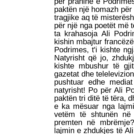
për praninë e Podrime
paktën një homazh për 
tragjike aq të misterës
për një nga poetët më t
ta krahasoja Ali Podr
kishin mbajtur francëzët
Podrimes, t'i kishte n
Natyrisht që jo, zhdukj
kishte mbushur të gji
gazetat dhe telelevizio
pushtuar edhe mediat
natyrisht! Po për Ali P
paktën tri ditë të tëra,
e ka mësuar nga lajmi
vetëm të shtunën në 
premten në mbrëmje?
lajmin e zhdukjes të Al