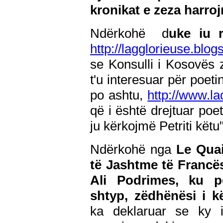
kronikat e zeza harro
Ndërkohë
d
uke iu r
http://lagglorieuse.blog
se Konsulli i Kosovës z
t'u interesuar për poeti
po ashtu,
http://www.la
që i është drejtuar poet
ju kërkojmë Petriti këtu"
Ndërkohë nga
Le Quai
të Jashtme të Francë
Ali Podrimes, ku p
shtyp, zëdhënësi i k
ka deklaruar se ky 