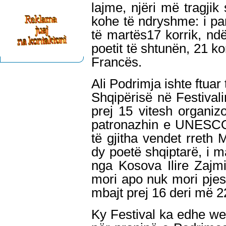
lajme, njëri më tragjik s
kohe të ndryshme: i pari
të martës17 korrik, ndër
poetit të shtunën, 21 kor
Francës
.
Ali Podrimja
ishte ftuar
Shqipërisë në Festivali
prej 15 vitesh
organiz
patronazhin e UNESCO-
të gjitha vendet rreth M
dy poetë shqiptarë, i 
nga Kosova Ilire Zajmi
mori apo nuk mori pjesë 
mbajt prej 16 deri më 22
Ky Festival ka edhe web