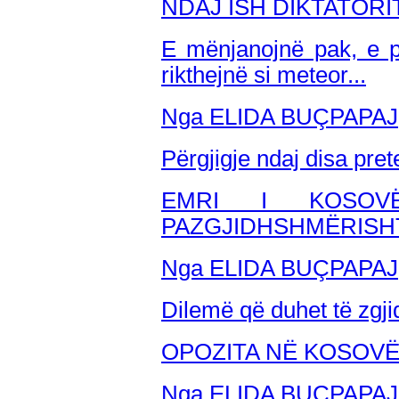
NDAJ ISH DIKTATORI
E mënjanojnë pak, e pa
rikthejnë si meteor...
Nga ELIDA BUÇPAPAJ
Përgjigje ndaj disa pre
EMRI I KOSOV
PAZGJIDHSHMËRISH
Nga ELIDA BUÇPAPAJ
Dilemë që duhet të zgji
OPOZITA NË KOSOVË
Nga ELIDA BUÇPAPAJ