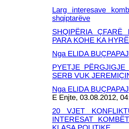
Larg interesave komb
shqiptarëve
SHQIPËRIA ÇFARË 
PARA KOHE KA HYR
Nga ELIDA BUÇPAPAJ
PYETJE PËRGJIGJE
SERB VUK JEREMIÇI
Nga ELIDA BUÇPAPAJ
E Enjte, 03.08.2012, 0
20 VJET KONFLIK
INTERESAT KOMBË
KLASA POLITIKE