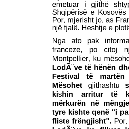
emetuar i gjithë sht
Shqipërisë e Kosovës 
Por, mjerisht jo, as Fr
një fjalë.
Heshtje e plot
Nga ato pak informa
franceze, po citoj 
Montpellier, ku mësohe
LodÃ¨ve të hënën dhe 
Festival të martën
Mësohet
gjithashtu
se
ki
s
hin arritur të 
mërkurën në mëngje
tyre kishte qenë "i 
fliste frëngjisht".
Por,