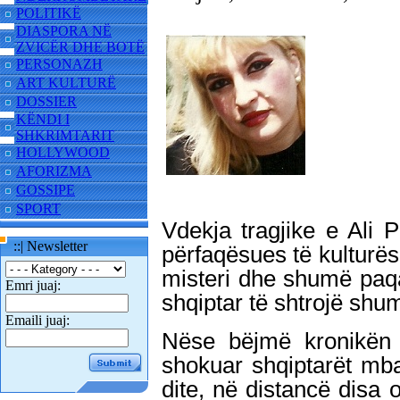
POLITIKË
DIASPORA NË
ZVICËR DHE BOTË
PERSONAZH
ART KULTURË
DOSSIER
KËNDI I
SHKRIMTARIT
HOLLYWOOD
AFORIZMA
GOSSIPE
SPORT
Vdekja tragjike e Ali 
::| Newsletter
përfaqësues të kulturës
misteri dhe shumë paqar
Emri juaj:
shqiptar të shtrojë shu
Emaili juaj:
Nëse bëjmë kronikën e
shokuar shqiptarët mb
dite, në distancë disa 