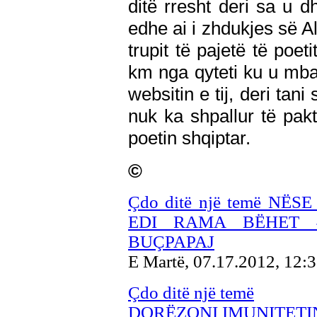
ditë rresht deri sa u d
edhe ai i zhdukjes së Al
trupit të pajetë të poet
km nga qyteti ku u mbajt
websitin e tij, deri tan
nuk ka shpallur të pak
poetin shqiptar.
©
Çdo ditë një temë NË
EDI RAMA BËHET 
BUÇPAPAJ
E Martë, 07.17.2012, 12:
Çdo ditë një temë
DORËZONI IMUNITETI