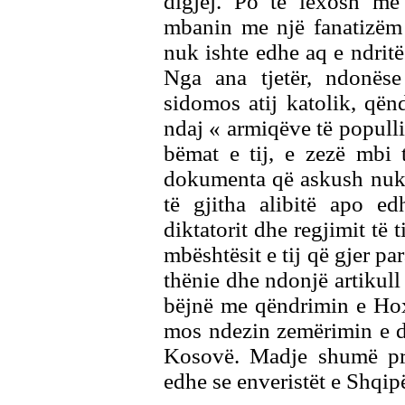
digjej. Po të lexosh me 
mbanin me një fanatizëm t
nuk ishte edhe aq e ndritës
Nga ana tjetër, ndonëse 
sidomos atij katolik, që
ndaj « armiqëve të popullit
bëmat e tij, e zezë mbi
dokumenta që askush nuk m
të gjitha alibitë apo e
diktatorit dhe regjimit të t
mbështësit e tij që gjer par
thënie dhe ndonjë artikull
bëjnë me qëndrimin e Hox
mos ndezin zemërimin e di
Kosovë. Madje shumë pre
edhe se enveristët e Shqipë