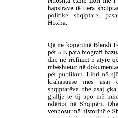
Ndoshta është libri më i
hapsirave të tjera shqipt
politike shqiptare, pas
Hoxha.
Që në kopertinë Blendi Fe
për « E para biografi bazu
dhe në rrëfimet e atyre që
mbështetur në dokumentac
për publikun. Libri në një
krahasuese mes asaj ç
shqiptarëve dhe asaj çka
gjallje të tij apo më mirë
ndërtoi në Shqipëri. Dhe
vendosur në historinë e S