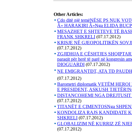
Other Articles:
Çdo ditë një temëNËSE PS NUK 
Â« HARAKIRI Â»Nga ELIDA BUÇ
MESAZHET E SHTETEVE TË BA
FRANK SHKRELI
(07.17.2012)
KRISJE NË GJEOPOLITIKËN SOV
(07.17.2012)
ZGJIDHJA E ÇËSHTJES SHQIPTARE N
paraqit për herë të parë në kongresin am
DIOGUARDI
(07.17.2012)
NE EMIGRANTÐT, ATA TÐ PAUDH
(07.17.2012)
Barometri diplomatik VETËM HE
E PRESIDENT, ASKUSH TJETËR!Nga
DISTANCOHEMI NGA DREJTUSIT
(07.17.2012)
TITANËT E ÇIMENTOSNga SHPE
KONDOLIZA RAJS KANDIDATE 
SHKRELI
(07.17.2012)
GLOBALIZIM NË KURRIZ ZË NJE
(07.17.2012)