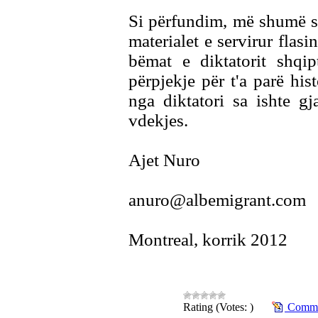
Si përfundim, më shumë se a
materialet e servirur flasi
bëmat e diktatorit shqip
përpjekje për t'a parë hi
nga diktatori sa ishte g
vdekjes.
Ajet Nuro
anuro@albemigrant.com
Montreal, korrik 2012
Rating (Votes: )
Commen