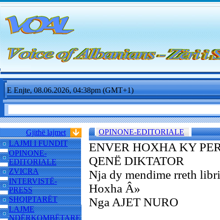
E Enjte, 08.06.2026, 04:38pm (GMT+1)
OPINONE-EDITORIALE
Gjithë lajmet
LAJMI I FUNDIT
ENVER HOXHA KY PER
OPINONE-
QENË DIKTATOR
EDITORIALE
ZVICRA
Nja dy mendime rreth libr
INTERVISTË-
Hoxha Â»
PRESS
SHQIPTARËT
Nga AJET NURO
LAJME
NDËRKOMBËTARE