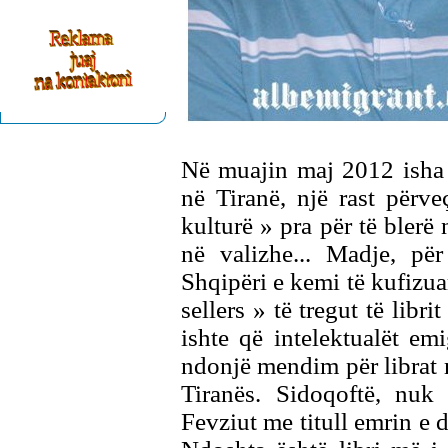
Në muajin maj 2012 isha p
në Tiranë, një rast përv
kulturë » pra për të blerë 
në valizhe... Madje, p
Shqipëri e kemi të kufizuar
sellers » të tregut të libr
ishte që intelektualët em
ndonjë mendim për librat m
Tiranës. Sidoqoftë, nuk 
Fevziut me titull emrin e 