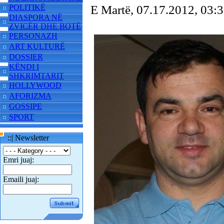
POLITIKË
E Martë, 07.17.2012, 03
DIASPORA NË
ZVICËR DHE BOTË
PERSONAZH
ART KULTURË
DOSSIER
KËNDI I
SHKRIMTARIT
HOLLYWOOD
AFORIZMA
GOSSIPE
SPORT
::| Newsletter
Emri juaj:
Emaili juaj: