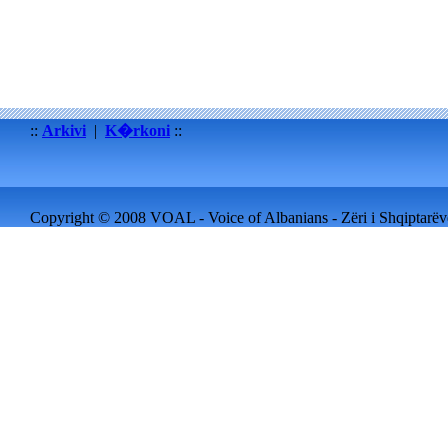
::
Arkivi
|
K�rkoni
::
Copyright © 2008 VOAL - Voice of Albanians - Zëri i Shqiptarëve 