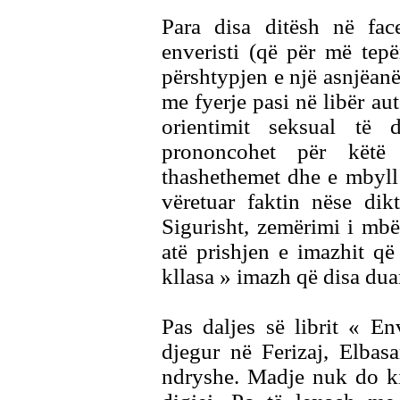
Para disa ditësh në fac
enveristi (që për më tepë
përshtypjen e një asnjëanësi
me fyerje pasi në libër aut
orientimit seksual të 
prononcohet për këtë 
thashethemet dhe e mbyll 
vëretuar faktin nëse dik
Sigurisht, zemërimi i mb
atë prishjen e imazhit që 
kllasa » imazh që disa dua
Pas daljes së librit « E
djegur në Ferizaj, Elba
ndryshe. Madje nuk do ki