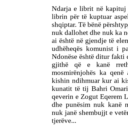
Ndarja e librit në kapitu
librin për të kuptuar aspek
shqiptar. Të bënë përshty
nuk dallohet dhe nuk ka nd
ai është në gjendje të elem
udhëheqës komunist i pad
Ndonëse është ditur fakti
gjithë që e kanë rret
mosmirënjohës ka qenë a
kishin ndihmuar kur ai ki
kunatit të tij Bahri Omar
qeverin e Zogut Eqerem L
dhe punësim nuk kanë n
nuk janë shembujjt e vetë
tjerëve...