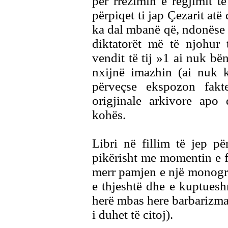
për rrëzimin e regjimit t
përpiqet ti jap Çezarit atë
ka dal mbanë që, ndonëse e
diktatorët më të njohur 
vendit të tij »1 ai nuk bë
nxijnë imazhin (ai nuk ka
përveçse ekspozon fakt
origjinale arkivore apo 
kohës.
Libri në fillim të jep p
pikërisht me momentin e fu
merr pamjen e një monograf
e thjeshtë dhe e kuptuesh
herë mbas here barbarizma
i duhet të citoj).