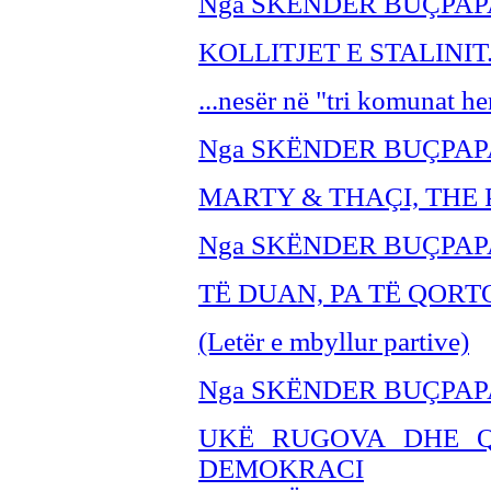
Nga SKËNDER BUÇPAP
KOLLITJET E STALINIT.
...nesër në "tri komunat he
Nga SKËNDER BU
ÇPAP
MARTY & THA
ÇI, TH
Nga SKËNDER BU
ÇPAP
TË DUAN, PA TË QORT
(Letër e mbyllur partive)
Nga SKËNDER BU
ÇPAP
UKË RUGOVA DHE Q
DEMOKRACI