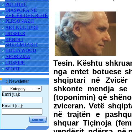
POLITIKË
DIASPORA NË
ZVICËR DHE BOTË
PERSONAZH
ART KULTURË
DOSSIER
KËNDI I
SHKRIMTARIT
HOLLYWOOD
AFORIZMA
Tesin. Kështu shkruan
GOSSIPE
SPORT
nga entet botuese sh
shqiptari në Zvicër
::| Newsletter
shkonte mendja se 
Emri juaj:
(toponimin) që shënon
zviceran. Vetë shqipt
Emaili juaj:
në trajtën e pashqu
shquar Tiçinoja (fem
vendësit, ndërsa, në p