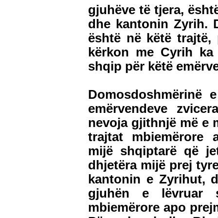
gjuhëve të tjera, ësh
dhe kantonin Zyrih. D
është në këtë trajtë,
kërkon me Cyrih ka 
shqip për këtë emërv
Domosdoshmërinë e p
emërvendeve zvicer
nevoja gjithnjë më e 
trajtat mbiemërore 
mijë shqiptarë që je
dhjetëra mijë prej tyr
kantonin e Zyrihut, d
gjuhën e lëvruar s
mbiemërore apo prejm