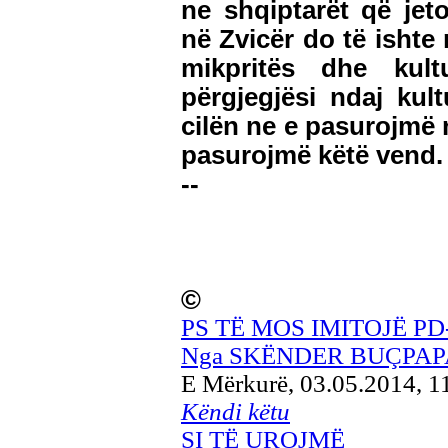
ne shqiptarët që jet
në Zvicër do të ishte
mikpritës dhe kult
përgjegjësi ndaj kult
cilën ne e pasurojmë 
pasurojmë këtë vend.
--
©
PS TË MOS IMITOJË PD-
Nga SKËNDER BUÇPAP
E Mërkurë, 03.05.2014, 
Këndi këtu
SI TË UROJMË