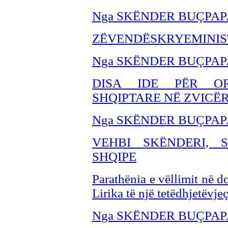
Nga SKËNDER BUÇPAP
ZËVENDËSKRYEMINIST
Nga SKËNDER BU
ÇPAP
DISA IDE PËR OR
SHQIPTARE NË ZVICË
Nga SKËNDER BU
ÇPAP
VEHBI SKËNDERI, 
SHQIPE
Parathënia e vëllimit në 
Lirika të një tetëdhjetëvjeç
Nga SKËNDER BUÇPAP