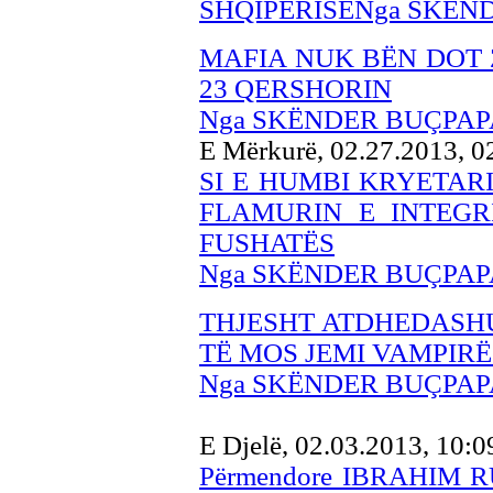
SHQIPËRISËNga SKËN
MAFIA NUK BËN DOT 
23 QERSHORIN
Nga SKËNDER BUÇPAP
E Mërkurë, 02.27.2013, 
SI E HUMBI KRYETARI
FLAMURIN E INTEGR
FUSHATËS
Nga SKËNDER BUÇPAP
THJESHT ATDHEDASHUR
TË MOS JEMI VAMPIRË
Nga SKËNDER BUÇPAP
E Djelë, 02.03.2013, 10:
Përmendore IBRAHIM 