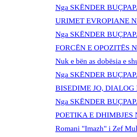
Nga SKËNDER BUÇPAP
URIMET EVROPIANE N
Nga SKËNDER BU
ÇPAP
FORCËN E OPOZITËS 
Nuk e bën as dobësia e sh
Nga SKËNDER BU
ÇPAP
BISEDIME JO, DIALOG
Nga SKËNDER BU
ÇPAP
POETIKA E DHIMBJES 
Romani "Imazh" i Zef Mul