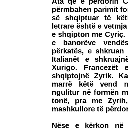
Ata që e përdorin C
përmbahen parimit fon
së shqiptuar të kët
letrare është e vetmj
e shqipton me Cyriç. 
e banorëve vendës
përkatës, e shkruan
Italianët e shkruaj
Xurigo. Francezët 
shqiptojnë Zyrik. 
marrë këtë vend ng
ngulitur në formën 
tonë, pra me Zyrih,
mashkullore të përdor
Nëse e kërkon në W