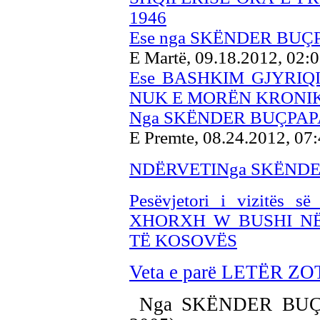
1946
Ese nga SKËNDER BUÇ
E Martë, 09.18.2012, 02:
Ese BASHKIM GJYRIQ
NUK E MORËN KRONI
Nga SKËNDER BUÇPAP
E Premte, 08.24.2012, 07
NDËRVETINga SKËNDE
Pesëvjetori i vizitës së
XHORXH W BUSHI NË
TË KOSOVËS
Veta e parë LETËR 
Nga SKËNDER BUÇPAP