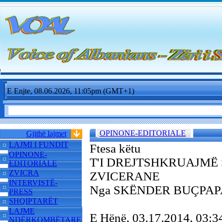
E Enjte, 08.06.2026, 11:05pm (GMT+1)
OPINONE-EDITORIALE
Gjithë lajmet
LAJMI I FUNDIT
Ftesa këtu
OPINONE-
T'I DREJTSHKRUAJMË
EDITORIALE
ZVICRA
ZVICERANE
INTERVISTË-
Nga SKËNDER BUÇPAP
PRESS
SHQIPTARËT
LAJME
E Hënë, 03.17.2014, 03
NDËRKOMBËTARE