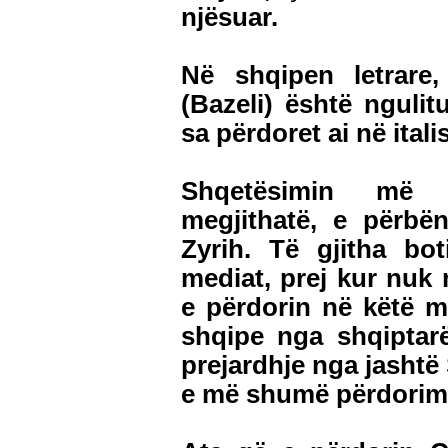
njësuar.
Në shqipen letrare
(Bazeli) është nguli
sa përdoret ai në itali
Shqetësimin më 
megjithatë, e përbë
Zyrih. Të gjitha bot
mediat, prej kur nu
e përdorin në këtë m
shqipe nga shqiptar
prejardhje nga jashtë
e më shumë përdorimi