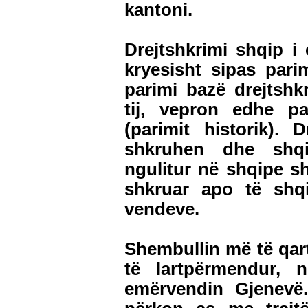
kantoni.
Drejtshkrimi shqip i
kryesisht sipas parim
parimi bazë drejtshk
tij, vepron edhe pa
(parimit historik).
shkruhen dhe shqi
ngulitur në shqipe sh
shkruar apo të shq
vendeve.
Shembullin më të qart
të lartpërmendur, 
emërvendin Gjenevë