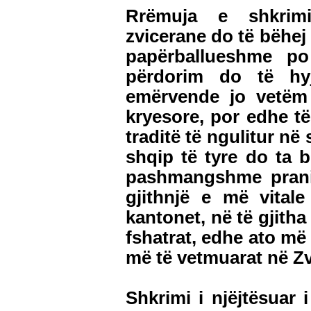
Rrëmuja e shkrim
zvicerane do të bëhe
papërballueshme p
përdorim do të hy
emërvende jo vetëm
kryesore, por edhe të
traditë të ngulitur në
shqip të tyre do ta
pashmangshme prani
gjithnjë e më vitale
kantonet, në të gjitha
fshatrat, edhe ato më 
më të vetmuarat në Zv
Shkrimi i njëjtësuar