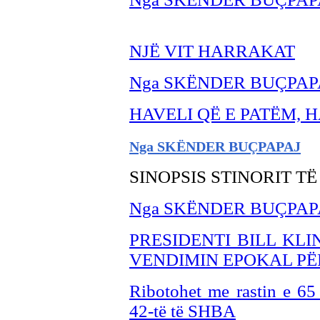
NJË VIT HARRAKAT
Nga SKËNDER BU
ÇPAP
HAVELI QË E PATËM, 
Nga SKËNDER BU
ÇPAPAJ
SINOPSIS STINORIT T
Nga SKËNDER BUÇPAP
PRESIDENTI BILL KL
VENDIMIN EPOKAL PË
Ribotohet me rastin e 65 v
42-të të SHBA