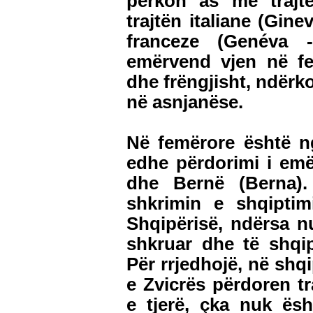
përkon as me trajt
trajtën italiane (Gine
franceze (Genéva 
emërvend vjen në fem
dhe frëngjisht, ndërk
në asnjanëse.
Në femërore është ng
edhe përdorimi i em
dhe Bernë (Berna).
shkrimin e shqiptim
Shqipërisë, ndërsa n
shkruar dhe të shqip
Për rrjedhojë, në shq
e Zvicrës përdoren tr
e tjerë, çka nuk ës