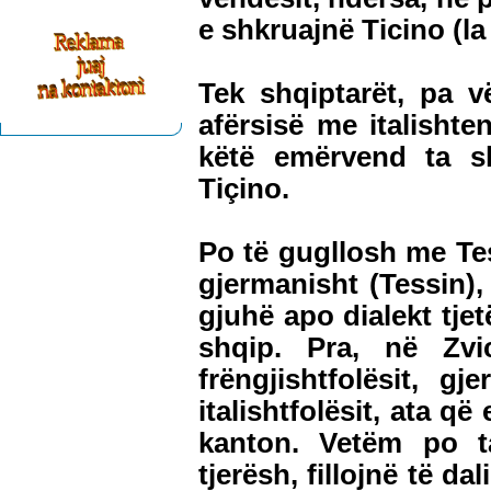
e shkruajnë Ticino (la
Tek shqiptarët, pa v
afërsisë me italishte
këtë emërvend ta s
Tiçino.
Po të gugllosh me Tesi
gjermanisht (Tessin),
gjuhë apo dialekt tjet
shqip. Pra, në Zvi
frëngjishtfolësit, gj
italishtfolësit, ata q
kanton. Vetëm po t
tjerësh, fillojnë të da