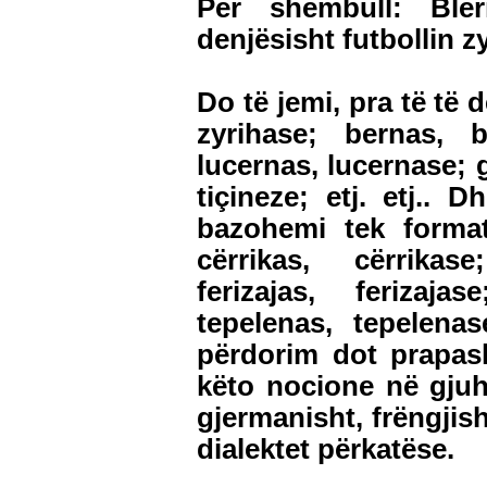
Për shembull: Bler
denjësisht futbollin z
Do të jemi, pra të të 
zyrihase; bernas, b
lucernas, lucernase; 
tiçineze; etj. etj..
bazohemi tek format
cërrikas, cërrikase
ferizajas, ferizaja
tepelenas, tepelena
përdorim dot prapas
këto nocione në gjuh
gjermanisht, frëngjish
dialektet përkatëse.