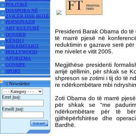
POLITIKË
DIASPORA NË
ZVICËR DHE BOTË
PERSONAZH
ART KULTURË
Presidenti Barak Obama do të 
DOSSIER
të marrë pjesë në konferenc
KËNDI I
reduktimin e gazrave serë për 
SHKRIMTARIT
me nivelet e vitit 2005.
HOLLYWOOD
AFORIZMA
Megjithëse presidenti formali
GOSSIPE
SPORT
arrijë qëllimin, për shkak se 
shpreson se zotimi i tij do të 
::| Newsletter
re ndërkombëtare mbi ndryshim
Emri juaj:
Zoti Obama do të marrë pjesë
për shkak se "me padurim
Emaili juaj:
ndërkombëtare për të bër
gjithëpërfshirëse dhe opera
Bardhë.