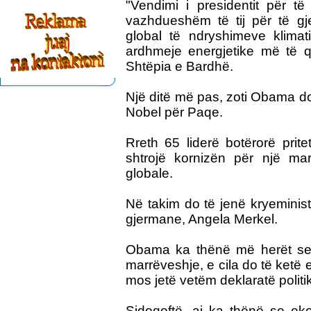
"Vendimi i presidentit për t
vazhdueshëm të tij për të gje
global të ndryshimeve klimat
ardhmeje energjetike më të
Shtëpia e Bardhë.
Një ditë më pas, zoti Obama do
Nobel për Paqe.
Rreth 65 liderë botërorë prite
shtrojë kornizën për një mar
globale.
Në takim do të jenë kryeminist
gjermane, Angela Merkel.
Obama ka thënë më herët se 
marrëveshje, e cila do të ketë
mos jetë vetëm deklaratë politi
Sidoqoftë, ai ka thënë se e