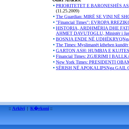
PRIORITETET E BARONESHËS ASHT
(11.25.2009)
The Guardian: MIRË SE VINI NË SH
"Financial Times": EVROPA RRE
HISTORIA, ARDHMËRIA DHE FATI
AHMET DAVUTOGLU, Ministër i Jasht
BOSNJA ENDE NË UDHËKRYQNg
The Times: Myslimanët kthehen kundër 
GARTON ASH: HUMBJA E KUJTES
Financial Times: ZGJERIMI I BALL
New York Times: PRESIDENTI OBAMA
SËRISH NË APOKALIPSNga GAIL C
::
Arkivi
|
K�rkoni
::