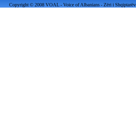
Copyright © 2008 VOAL - Voice of Albanians - Zëri i Shqiptarëve 