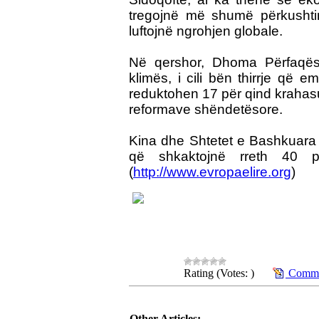
tregojnë më shumë përkushti
luftojnë ngrohjen globale.
Në qershor, Dhoma Përfaqësu
klimës, i cili bën thirrje që e
reduktohen 17 për qind krahasu
reformave shëndetësore.
Kina dhe Shtetet e Bashkuara 
që shkaktojnë rreth 40 p
(
http://www.evropaelire.org
)
Rating (Votes: )
Commen
Other Articles: