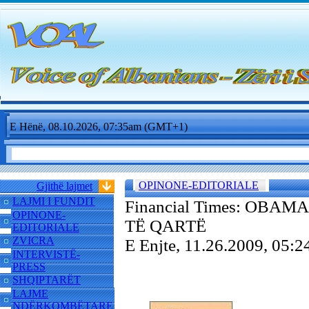
E Hënë, 08.10.2026, 07:35am (GMT+1)
OPINONE-EDITORIALE
Gjithë lajmet
LAJMI I FUNDIT
Financial Times: OB
OPINONE-
TË QARTË
EDITORIALE
ZVICRA
E Enjte, 11.26.2009, 05
INTERVISTË-
PRESS
SHQIPTARËT
LAJME
NDËRKOMBËTARE