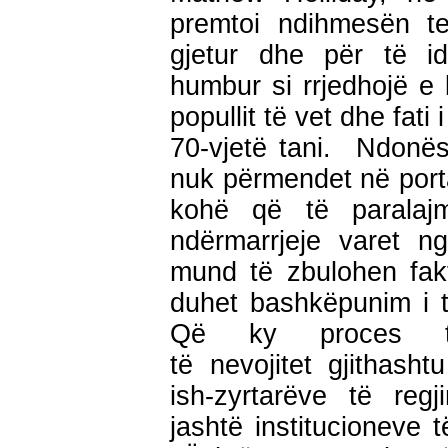
premtoi ndihmesën t
gjetur dhe për të id
humbur si rrjedhojë e
popullit të vet dhe fati
70-vjetë tani. Ndonëse
nuk përmendet në porta
kohë që të paralaj
ndërmarrjeje varet ng
mund të zbulohen fakt
duhet bashkëpunim i të
Që ky proces t
të nevojitet gjithash
ish-zyrtarëve të reg
jashtë institucioneve t