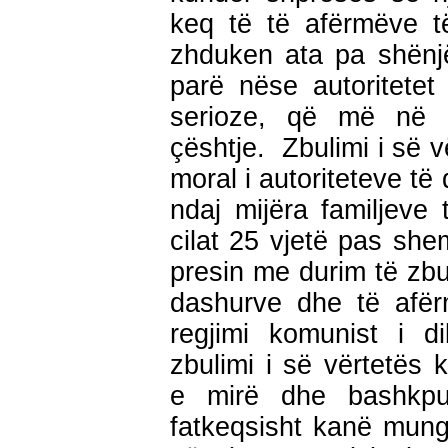
keq të të afërmëve t
zhduken ata pa shënjë
parë nëse autoritetet
serioze, që më në 
çështje. Zbulimi i së v
moral i autoriteteve të 
ndaj mijëra familjeve
cilat 25 vjetë pas she
presin me durim të zbul
dashurve dhe të afër
regjimi komunist i d
zbulimi i së vërtetës 
e mirë dhe bashkp
fatkeqsisht kanë mungu