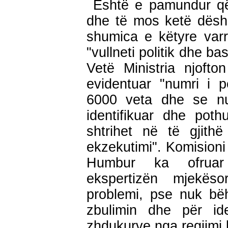
Është e pamundur që
dhe të mos ketë dësh
shumica e këtyre varr
"vullneti politik dhe ba
Vetë Ministria njofto
evidentuar "numri i 
6000 veta dhe se nu
identifikuar dhe poth
shtrihet në të gjith
ekzekutimi". Komision
Humbur ka ofruar
ekspertizën mjekë
problemi, pse nuk bë
zbulimin dhe për ide
zhdukurve nga regjimi