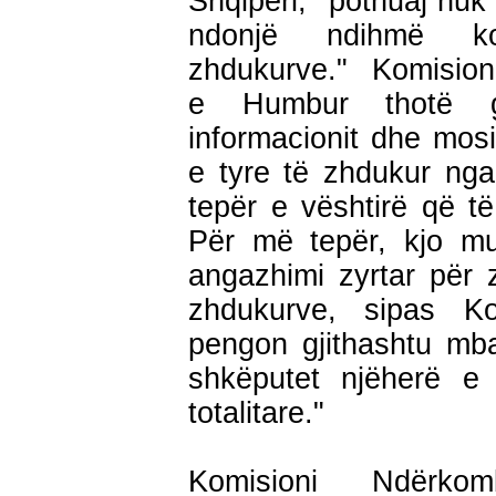
Shqipëri, "pothuaj nuk
ndonjë ndihmë ko
zhdukurve." Komision
e Humbur thotë g
informacionit dhe mosi
e tyre të zhdukur nga
tepër e vështirë që të
Për më tepër, kjo m
angazhimi zyrtar për z
zhdukurve, sipas Ko
pengon gjithashtu mba
shkëputet njëherë e
totalitare."
Komisioni Ndërk