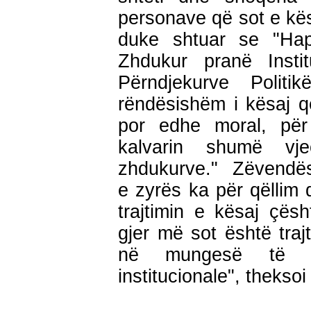
personave që sot e kës
duke shtuar se "Ha
Zhdukur pranë Instit
Përndjekurve Polit
rëndësishëm i kësaj qe
por edhe moral, për
kalvarin shumë vje
zhdukurve." Zëvendësm
e zyrës ka për qëllim që
trajtimin e kësaj çës
gjer më sot është tra
në mungesë të n
institucionale", theksoi