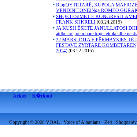
BlogQYTETARË, KUPOLA MAFIOZ
VENDIN TONË!Nga ROMEO GURA
SHQETËSIMET E KONGRESIT AMER
FRANK SHKRELI
(03.24.2015)
JA KUSH ËSHTË JANULLATOSI DHE VAN
atdhetarë, në mbarë trojet etnike dhe n
22 MARSI DITA E PËRMBYSJES T
FESTAVE ZYRTARE KOMBËTARENga EL
2014)
(03.22.2015)
::
Arkivi
|
K�rkoni
::
Copyright © 2008 VOAL - Voice of Albanians - Zëri i Shqiptarëve 