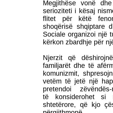
Megjithëse vonë dh
serioziteti i kësaj ni
flitet për këtë fen
shoqërisë shqiptare d
Sociale organizoi një t
kërkon zbardhje për një
Njerzit që dëshirojn
familjarët dhe të afër
komunizmit, shpresojn
vetëm të jetë një hap d
pretendoi zëvëndës
të konsiderohet si 
shtetërore, që kjo ç
përgjithmonë.