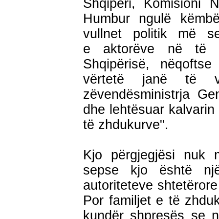
Shqipëri, Komisioni 
Humbur ngulë këmbë
vullnet politik më 
e aktorëve në të gj
Shqipërisë, nëqoftse
vërtetë janë të 
zëvendësministrja Ge
dhe lehtësuar kalvarin
të zhdukurve".
Kjo përgjegjësi nuk m
sepse kjo është nj
autoriteteve shtetëror
Por familjet e të zhd
kundër shpresës se nj