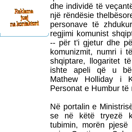
dhe individë të veçant
një rëndësie thelbësore
personave të zhduku
regjimi komunist shqi
-- për t'i gjetur dhe pë
komunizmit, numri i të
shqiptare, llogaritet
ishte apeli që u bër
Mathew Holliday i K
Personat e Humbur të 
Në portalin e Ministri
se në këtë tryezë k
tubimin, morën pjesë