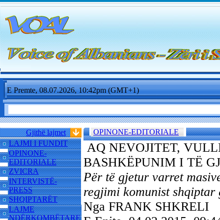
E Premte, 08.07.2026, 10:42pm (GMT+1)
OPINONE-EDITORIALE
Gjithë lajmet
LAJMI I FUNDIT
AQ NEVOJITET, VULL
OPINONE-
BASHKËPUNIM I TË G
EDITORIALE
ZVICRA
Për të gjetur varret masiv
INTERVISTË-
regjimi komunist shqiptar
PRESS
SHQIPTARËT
Nga FRANK SHKRELI
LAJME
NDËRKOMBËTARE