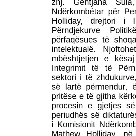
znj. Gentjana Sula,
Ndërkombëtar për Pe
Holliday, drejtori i 
Përndjekurve Polit
përfaqësues të shoqa
intelektualë. Njoftohe
mbështjetjen e kësaj 
Integrimit të të Përn
sektori i të zhdukurve, 
së lartë përmendur, ë
pritëse e të gjitha kë
procesin e gjetjes s
periudhës së diktatur
i Komisionit Ndërkom
Mathew Holliday, në 