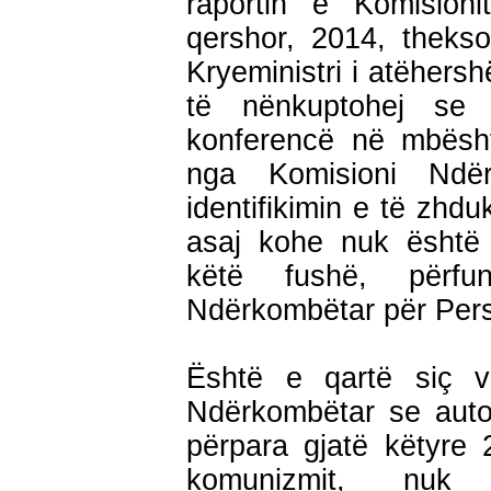
raportin e Komision
qershor, 2014, thekso
Kryeministri i atëhersh
të nënkuptohej se 
konferencë në mbësht
nga Komisioni Ndër
identifikimin e të zhd
asaj kohe nuk është
këtë fushë, përfun
Ndërkombëtar për Per
Është e qartë siç 
Ndërkombëtar se autor
përpara gjatë këtyre 
komunizmit, nuk 