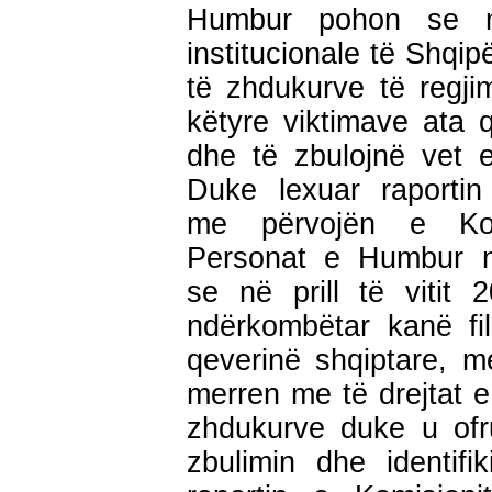
Humbur pohon se me
institucionale të Shqip
të zhdukurve të regjim
këtyre viktimave ata 
dhe të zbulojnë vet e
Duke lexuar raportin
me përvojën e Kom
Personat e Humbur n
se në prill të vitit 
ndërkombëtar kanë fil
qeverinë shqiptare, m
merren me të drejtat e 
zhdukurve duke u ofr
zbulimin dhe identi