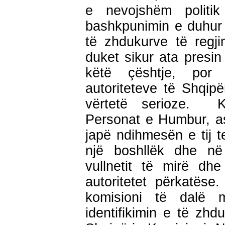
e nevojshëm politi
bashkpunimin e duhur p
të zhdukurve të regj
duket sikur ata presin
këtë çështje, por 
autoriteteve të Shqip
vërtetë serioze. K
Personat e Humbur, as
japë ndihmesën e tij 
një boshllëk dhe n
vullnetit të mirë dh
autoritetet përkatës
komisioni të dalë 
identifikimin e të zhd