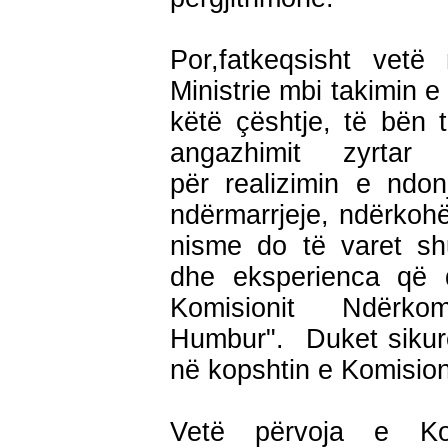
Por,fatkeqsisht vetë 
Ministrie mbi takimin e
këtë çështje, të bën 
angazhimit zyrtar 
për realizimin e ndon
ndërmarrjeje, ndërkohë
nisme do të varet s
dhe eksperienca që d
Komisionit Ndërk
Humbur". Duket sikurë
në kopshtin e Komisio
Vetë përvoja e Kom