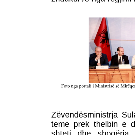
Zëvendësministrja Sul
teme prek thelbin e 
shteti dhe shoqëria