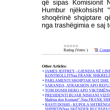
që sipas Komisionit 
Humbur njëkohsisht
shoqërinë shqiptare q
nga trashëgimia e saj to
Rating (Votes: )
Comme
Other Articles:
JAMES JEFFREY - GJENDJA NË LI
KONTROLLITNga FRANK SHKRELI
PARLAMENTI SHQIPTAR SOT DHE
SARANDA, ATRAKSION APO REFU
TOM DOSHI HERO APO VIKTIMËNg
PRESIDENTI BUJAR NISHANI VIZITOI
Malësia don Komunë".Nga FRANK S
RASTI DOSHI - KUPOLA SHTRËN
SHPIRTINNga SKËNDER BUÇPAPAJ