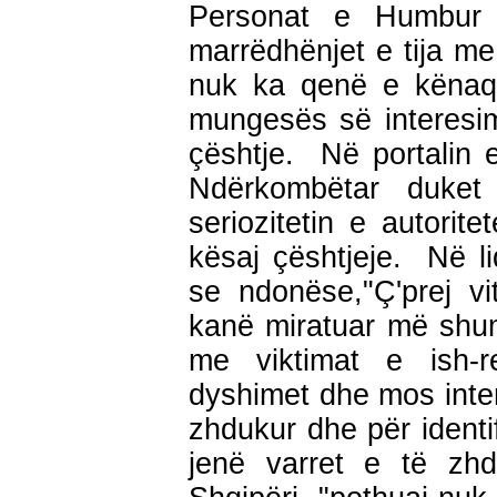
Personat e Humbur 
marrëdhënjet e tija me
nuk ka qenë e kënaqs
mungesës së interesim
çështje. Në portalin e
Ndërkombëtar duket
seriozitetin e autorit
kësaj çështjeje. Në l
se ndonëse,"Ç'prej vit
kanë miratuar më shum
me viktimat e ish-reg
dyshimet dhe mos inter
zhdukur dhe për ident
jenë varret e të zh