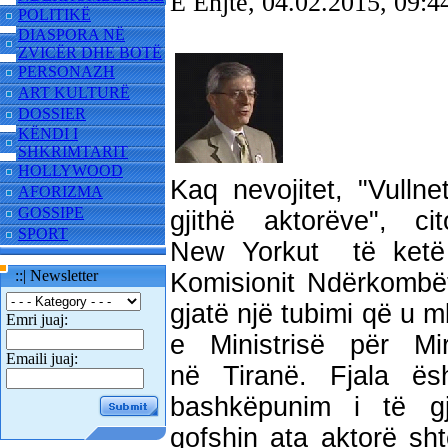
E Enjte, 04.02.2015, 09
POLITIKË
DIASPORA NË
ZVICËR DHE BOTË
PERSONAZH
ART KULTURË
DOSSIER
KËNDI I
SHKRIMTARIT
HOLLYWOOD
Kaq nevojitet, "Vulln
AFORIZMA
GOSSIPE
gjithë aktorëve", c
SPORT
New Yorkut të ketë
::| Newsletter
Komisionit Ndërkombë
gjatë një tubimi që u 
Emri juaj:
e Ministrisë për Mi
Emaili juaj:
në Tiranë. Fjala ësh
bashkëpunim i të gj
qofshin ata aktorë sht