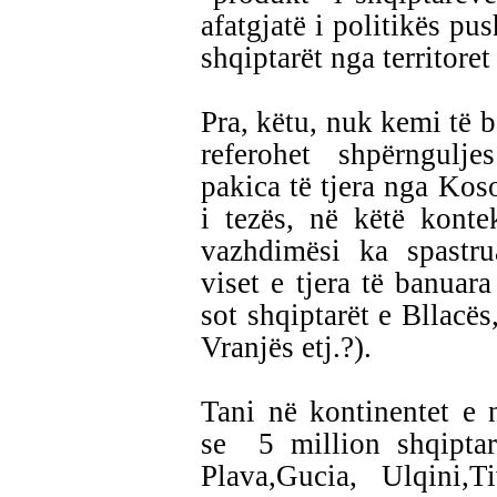
afatgjatë i politikës pus
shqiptarët nga territoret
Pra, këtu, nuk kemi të b
referohet shpërngulj
pakica të tjera nga Kos
i tezës, në këtë konte
vazhdimësi ka spastr
viset e tjera të banuar
sot shqiptarët e Bllacës
Vranjës etj.?).
Tani në kontinentet e
se 5 million shqiptar
Plava,Gucia, Ulqini,T