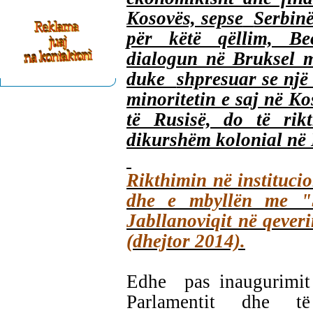
Kosovës, sepse
Serbinë
për këtë qëllim, Be
dialogun në Bruksel m
duke
shpresuar se një
minoritetin e saj në K
të Rusisë, do të rikt
dikurshëm kolonial në
Rikthimin n
ë instituc
dhe e mbyllën me "S
Jabllanoviqit në qever
(dhejtor 2014).
Edhe pas inaugurimit t
Parlamentit dhe të