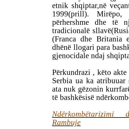
etnik shqiptar,në veçan
1999(prill). Mirëpo
përhershme dhe të nj
tradicionalë sllavë(Rusi
(Franca dhe Britania 
dhënë llogari para bash
gjenocidale ndaj shqipt
Përkundrazi , këto akte
Serbia ua ka atribuuar
ata nuk gëzonin kurrfarë
të bashkësisë ndërkomb
Ndërkombëtarizimi
Rambuje