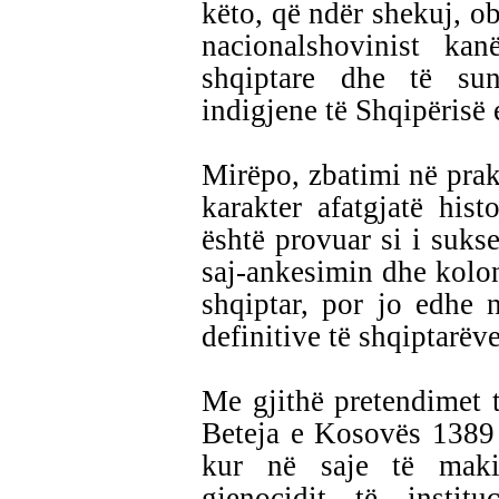
këto, që ndër shekuj, ob
nacionalshovinist ka
shqiptare dhe të sund
indigjene të Shqipërisë 
Mirëpo, zbatimi në prakt
karakter afatgjatë hist
është provuar si i suk
saj-ankesimin dhe kolon
shqiptar, por jo edhe 
definitive të shqiptarëve
Me gjithë pretendimet 
Beteja e Kosovës 1389 e
kur në saje të makin
gjenocidit të institu