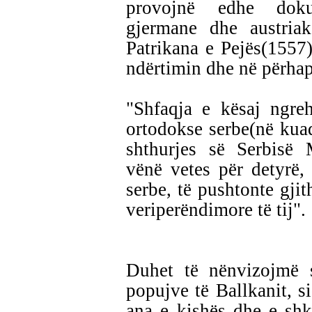
provojnë edhe dokum
gjermane dhe austriak
Patrikana e Pejës(1557)
ndërtimin dhe në përha
"Shfaqja e kësaj ngreh
ortodokse serbe(në kuadr
shthurjes së Serbisë 
vënë vetes për detyrë,
serbe, të pushtonte gji
veriperëndimore të tij".
Duhet të nënvizojmë s
popujve të Ballkanit, s
ana e kishës dhe e shk