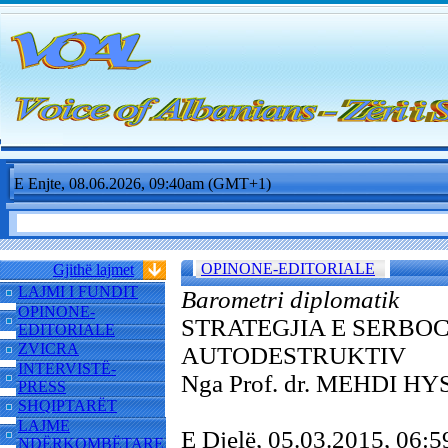
E Enjte, 08.06.2026, 09:40am (GMT+1)
OPINONE-EDITORIALE
Gjithë lajmet
LAJMI I FUNDIT
Barometri diplomatik
OPINONE-
STRATEGJIA E SERBO
EDITORIALE
ZVICRA
AUTODESTRUKTIV
INTERVISTË-
Nga Prof. dr. MEHDI HY
PRESS
SHQIPTARËT
LAJME
E Djelë, 05.03.2015, 06
NDËRKOMBËTARE