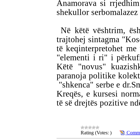
Anamorava si rrjedhim 
shekullor serbomalazez
Në këtë vështrim, ësh
trajtohej sintagma "Koso
të keqinterpretohet me 
"elementi i ri" i përkuf
Këtë "novus" kuazish
paranoja politike kolek
"shkenca" serbe e dr.S
Kreqës, e kursesi norm
të së drejtës pozitive n
Rating (Votes: )
Commen