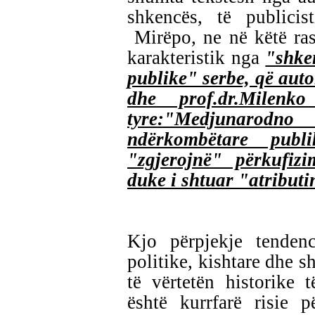
shkencës, të publicis
Mirëpo, ne në këtë ra
karakteristik nga
"shke
publike" serbe, që auto
dhe prof.dr.Milenk
tyre:"Medjunarodn
ndërkombëtare pub
"zgjerojnë" përkufizi
duke i shtuar "atribut
Kjo përpjekje tenden
politike, kishtare dhe s
të vërtetën historike
është kurrfarë risie 