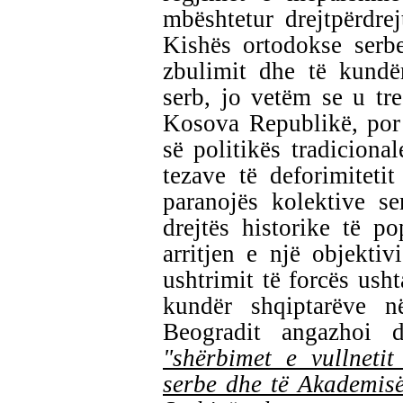
mbështetur drejtpërdrej
Kishës ortodokse serb
zbulimit dhe të kundë
serb, jo vetëm se u tr
Kosova Republikë, por k
së politikës tradiciona
tezave të deforimitetit
paranojës kolektive s
drejtës historike të p
arritjen e një objektivi
ushtrimit të forcës usht
kundër shqiptarëve n
Beogradit angazhoi 
"shërbimet e vullneti
serbe dhe të Akademisë