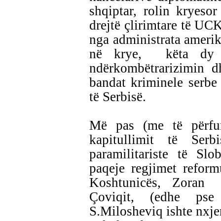
shqiptar, rolin kryesor
drejtë çlirimtare të UCK
nga administrata amerik
në krye, këta dy f
ndërkombëtrarizimin d
bandat kriminele serbe 
të Serbisë.
Më pas (me të përfu
kapitullimit të Serbi
paramilitariste të Slo
paqeje regjimet reform
Koshtunicës, Zoran
Çoviqit, (edhe pse k
S.Milosheviq ishte nxje