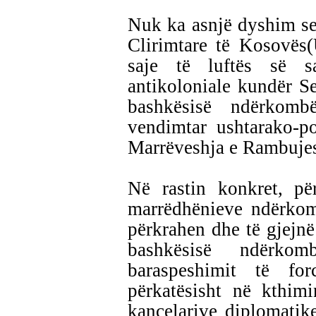
Nuk ka asnjë dyshim se
Clirimtare të Kosovës
saje të luftës së s
antikoloniale kundër Se
bashkësisë ndërkomb
vendimtar ushtarako-po
Marrëveshja e Rambujes
Në rastin konkret, pë
marrëdhënieve ndërkomb
përkrahen dhe të gjejn
bashkësisë ndërko
baraspeshimit të for
përkatësisht në kthim
kancelarive diplomatike