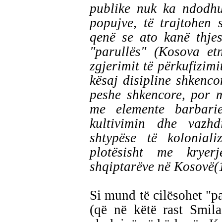
publike nuk ka ndodhu
popujve, të trajtohen 
qenë se ato kanë thje
"parullës" (Kosova etn
zgjerimit të përkufizimi
kësaj disipline shkenco
peshe shkencore, por m
me elemente barbar
kultivimin dhe vazhd
shtypëse të koloniali
plotësisht me kryer
shqiptarëve në Kosovë(
Si mund të cilësohet "pa
(që në këtë rast Smi