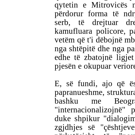
qytetin e Mitrovicës 
përdorur forma të ndr
serb, të drejtuar dre
kamufluara policore, pa
vetëm që t'i dëbojnë mb
nga shtëpitë dhe nga pa
edhe të zbatojnë ligje
pjesën e okupuar verior
E, së fundi, ajo që 
papranueshme, struktura
bashku me Beogr
"internacionalizojnë"
duke shpikur "dialogim
zgjdhjes së "çështjeve