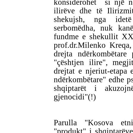
konsiderohet si një n
ilirëve dhe të Ilirizm
shekujsh, nga idet
serbomëdha, nuk kanë
fundme e shekullit XX
prof.dr.Milenko Kreqa,
drejta ndërkombëtare 
"çështjen ilire", megj
drejtat e njeriut-etapa
ndërkombëtare" edhe ps
shqiptarët i akuzoj
gjenocidi"(!)
Parulla "Kosova etn
"produkt" i shqiptarëv