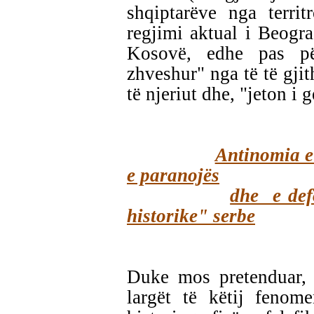
shqiptarëve nga territ
regjimi aktual i Beograd
Kosovë, edhe pas pë
zhveshur" nga të të gjit
të njeriut dhe, "jeton i
Antinomia e
e paranojës
dhe e defo
historike" serbe
Duke mos pretenduar, 
largët të këtij fenom