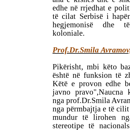
edhe në rrjedhat e poli
të cilat Serbisë i hapën
hegjemonisë dhe të
koloniale.
Prof.Dr.Smila Avramov,
Pikërisht, mbi këto b
është në funksion të zhv
Këtë e provon edhe bo
javno pravo",Naucna k
nga prof.Dr.Smila Avra
nga përmbajtja e të cili
mundur të lirohen ng
stereotipe të naciona