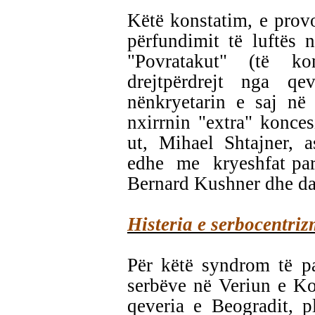
Këtë konstatim, e provo
përfundimit të luftës 
"Povratakut" (të k
drejtpërdrejt nga q
nënkryetarin e saj në
nxirrnin "extra" konc
ut, Mihael Shtajner, a
edhe
me
kryeshfat pa
Bernard Kushner dhe d
Histeria e serbocentriz
Për këtë syndrom të pa
serbëve në Veriun e Ko
qeveria e Beogradit, p