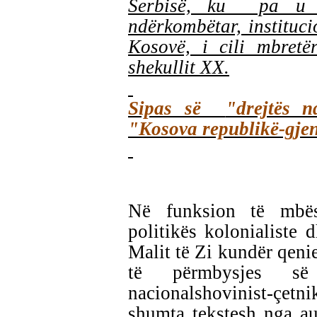
Serbisë, ku pa u 
ndërkombëtar, instituci
Kosovë, i cili mbretë
shekullit XX.
Sipas së
"drejtës 
"Kosova republikë-gje
Në funksion të mbës
politikës kolonialiste d
Malit të Zi kundër qeni
të përmbysjes së
nacionalshovinist-çetni
shumta tekstesh nga au