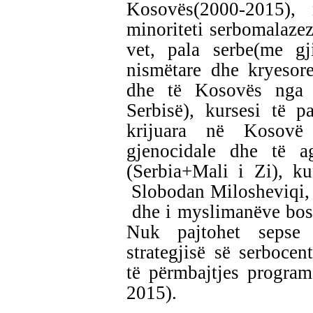
Kosovës(2000-2015), 
minoriteti serbomalazez,
vet, pala serbe(me gj
nismëtare dhe kryesore
dhe të Kosovës nga a
Serbisë), kursesi të pa
krijuara në Kosovë 
gjenocidale dhe të ag
(Serbia+Mali i Zi), k
Slobodan Milosheviqi, v
dhe i myslimanëve bos
Nuk pajtohet sepse
strategjisë së serbocen
të përmbajtjes progra
2015).