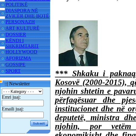
POLITIKË
DIASPORA NË
ZVICËR DHE BOTË
PERSONAZH
ART KULTURË
DOSSIER
KËNDI I
SHKRIMTARIT
HOLLYWOOD
AFORIZMA
GOSSIPE
SPORT
*** Shkaku i paknaqs
Kosovë (2000-2015), q
::| Newsletter
njohin shtetin e pavar
Emri juaj:
përfaqësuar dhe pjes
institucionet dhe në or
Emaili juaj:
deputetë, ministra dh
njohin, por vetëm e
ekonomikisht dhe fina