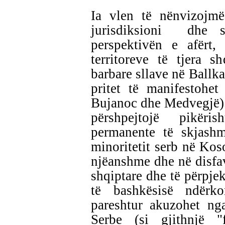
Ia vlen të nënvizojm
jurisdiksioni
dhe s
perspektivën e afërt,
territoreve të tjera s
barbare sllave në Ballkan
pritet të manifestohe
Bujanoc dhe Medvegjë). 
përshpejtojë pikër
permanente të skjash
minoritetit serb në Koso
njëanshme dhe në disfavo
shqiptare dhe të përpjek
të bashkësisë ndërk
pareshtur akuzohet ng
Serbe (si gjithnjë "