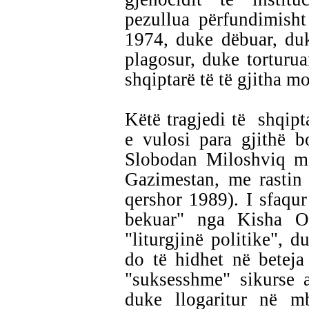
pezullua përfundimish
1974, duke dëbuar, duk
plagosur, duke torturu
shqiptarë të të gjitha m
Këtë tragjedi të
shqipt
e vulosi para gjithë bo
Slobodan Miloshviq m
Gazimestan, me rastin
qershor 1989). I sfaqu
bekuar" nga Kisha Or
"liturgjinë politike", d
do të hidhet në beteja
"suksesshme" sikurse 
duke llogaritur në mb