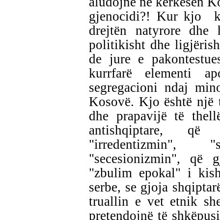
aludojnë në kërkesën Ko
gjenocidi?! Kur kjo k
drejtën natyrore dhe h
politikisht dhe ligjëri
de jure e pakontestu
kurrfarë elementi a
segregacioni ndaj mino
Kosovë. Kjo është një t
dhe prapavijë të thell
antishqiptare, që
"irredentizmin",
"secesionizmin", që 
"zbulim epokal" i kish
serbe, se gjoja shqiptar
truallin e vet etnik sh
pretendojnë të shkëpusin