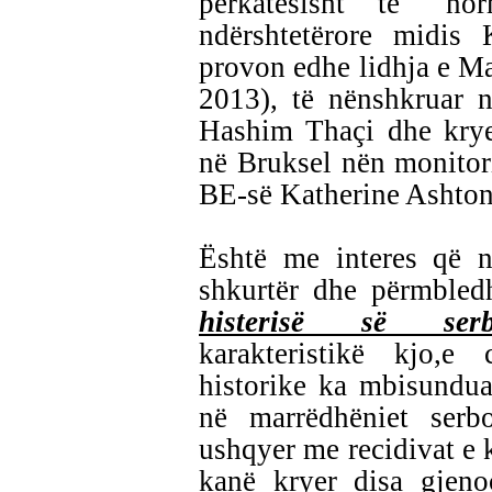
përkatësisht të "nor
ndërshtetërore midis
provon edhe lidhja e Mar
2013), të nënshkruar n
Hashim Thaçi dhe kryem
në Bruksel nën monitor
BE-së Katherine Ashton
Është me interes që n
shkurtër dhe përmbledh
histerisë së serbo
karakteristikë kjo,e 
historike ka mbisundua
në marrëdhëniet serbo
ushqyer me recidivat e k
kanë kryer disa gjeno