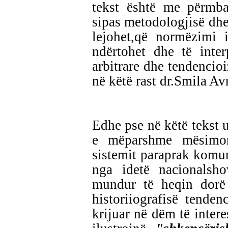
tekst është me përmba
sipas metodologjisë dhe
lejohet,që normëzimi 
ndërtohet dhe të inter
arbitrare dhe tendencioi
në këtë rast dr.Smila A
Edhe pse në këtë tekst u
e mëparshme mësimore
sistemit paraprak komuni
nga idetë nacionalsh
mundur të heqin dorë 
historiiografisë tenden
krijuar në dëm të intere