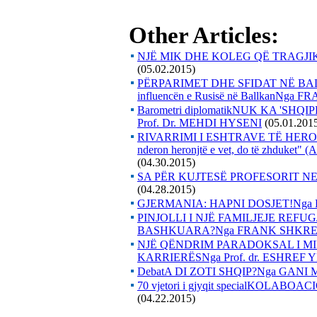
Other Articles:
NJË MIK DHE KOLEG QË TRAGJ
(05.02.2015)
PËRPARIMET DHE SFIDAT NË BALL
influencën e Rusisë në BallkanNga
Barometri diplomatikNUK KA 'SH
Prof. Dr. MEHDI HYSENI
(05.01.201
RIVARRIMI I ESHTRAVE TË HEROI
nderon heronjtë e vet, do të zhduke
(04.30.2015)
SA PËR KUJTESË PROFESORIT NE
(04.28.2015)
GJERMANIA: HAPNI DOSJET!Nga
PINJOLLI I NJË FAMILJEJE REF
BASHKUARA?Nga FRANK SHKRE
NJË QËNDRIM PARADOKSAL I MI
KARRIERËSNga Prof. dr. ESHREF 
DebatA DI ZOTI SHQIP?Nga GANI
70 vjetori i gjyqit specialKOLAB
(04.22.2015)