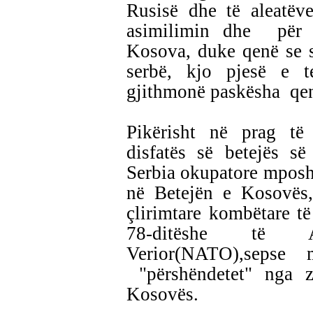
Rusisë dhe të aleatëve
asimilimin dhe për s
Kosova, duke qenë se si
serbë, kjo pjesë e te
gjithmonë paskësha qenë
Pikërisht në prag të 
disfatës së betejës 
Serbia okupatore mposh
në Betejën e Kosovës, 
çlirimtare kombëtare 
78-ditëshe të A
Verior(NATO),sepse 
"përshëndetet" nga z
Kosovës.