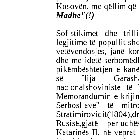
Kosovën, me qëllim që 
Madhe"(!)
Sofistikimet dhe tril
legjitime të popullit sh
vetëvendosjes, janë k
dhe me idetë serbomëdh
pikëmbështetjen e kan
së Ilija Garasha
nacionalshoviniste të
Memorandumin e krijimi
Serbosllave" të mitro
Stratimiroviqit(1804)
Rusisë,gjatë periudh
Katarinës II, në veprat 