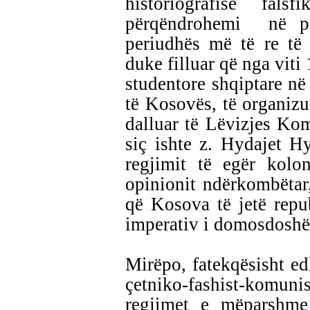
historiografisë fal
përqëndrohemi në pa
periudhës më të re të 
duke filluar që nga vit
studentore shqiptare në 
të Kosovës, të organizua
dalluar të Lëvizjes Ko
siç ishte z. Hydajet Hy
regjimit të egër kolo
opinionit ndërkombëtar,
që Kosova të jetë repu
imperativ i domosdoshëm
Mirëpo, fatekqësisht edh
çetniko-fashist-komuni
regjimet e mëparshme