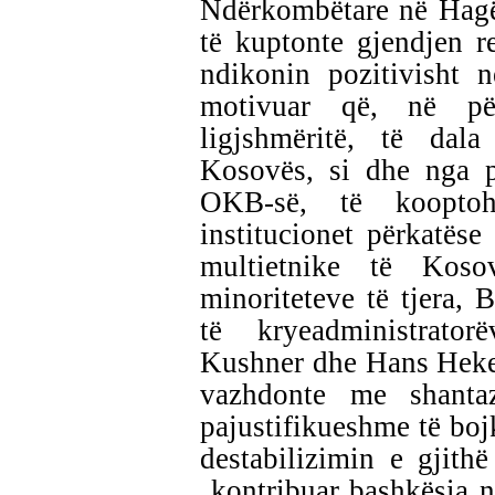
Ndërkombëtare në Hagë)
të kuptonte gjendjen 
ndikonin pozitivisht 
motivuar që, në pë
ligjshmëritë, të dal
Kosovës, si dhe nga p
OKB-së, të koopto
institucionet përkatëse
multietnike të Kosov
minoriteteve të tjera, 
të kryeadministrato
Kushner dhe Hans Hekeru
vazhdonte me shanta
pajustifikueshme të bojk
destabilizimin e gjithë
kontribuar bashkësia 