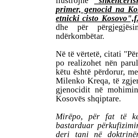
ilustrojnë
"shkencëri
primer, genocid na Ko
etnicki cisto Kosovo",f
dhe për përgjegjësi
ndërkombëtar.
Në të vërtetë, citati "P
po realizohet nën parul
këtu është përdorur, m
Milenko Kreqa, të zgjer
gjenocidit në mohimin
Kosovës shqiptare.
Mirëpo, për fat të k
bastarduar përkufizimin
deri tani në doktrinë