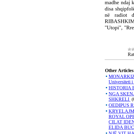
madhe ndaj ko
disa shqipfo
në radiot d
RIBASHKIMI
"Utopi", "Rre
Rat
Other Articles
MONARKIZI
Universiteti 
HISTORIA 
NGA SKENA
SHKRELI
(
OEDIPUS R
KRYELAJM
ROYAL OPE
CILAT IDE
ELIDA BUÇ
NJË VIT 