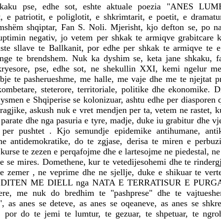
hkaku pse, edhe sot, eshte aktuale poezia "ANES LU
 e patriotit, e poliglotit, e shkrimtarit, e poetit, e dramat
amshëm shqiptar, Fan S. Noli. Mjerisht, kjo defton se, po na
uptimin negativ, jo vetem per shkak te armiqve grabitcare k
iste sllave te Ballkanit, por edhe per shkak te armiqve te 
linge te brendshem. Nuk ka dyshim se, keta jane shkaku, fa
 kryesore, pse, edhe sot, ne shekullin XXI, kemi ngelur me 
bje te pasherueshme, me halle, me vaje dhe me te njejtat p
ombetare, steterore, territoriale, politike dhe ekonomike. D
jysmen e Shqiperise se kolonizuar, ashtu edhe per diasporen 
tragjike, askush nuk e vret mendjen per ta, vetem ne rastet, ku
parate dhe nga pasuria e tyre, madje, duke iu grabitur dhe v
e per pushtet . Kjo semundje epidemike antihumane, anti
dhe antidemokratike, do te zgjase, derisa te miren e perbuz
 kurse te zezen e perqafojme dhe e lartesojme ne piedestal, ne
te se mires. Domethene, kur te vetedijesohemi dhe te rinder
e zemer , ne veprime dhe ne sjellje, duke e shikuar te vert
ar DITEN ME DIELL nga NATA E TERRATISUR E PURGA
here, me nuk do bredhim te "pashprese" dhe te vajtues
s anes se deteve, as anes se oqeaneve, as anes se shkret
 por do te jemi te lumtur, te gezuar, te shpetuar, te ngro