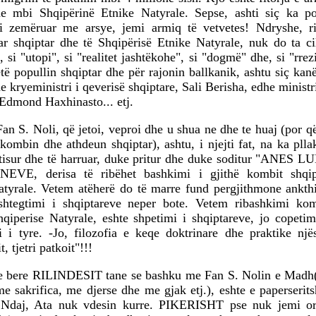
he mbi Shqipërinë Etnike Natyrale. Sepse, ashti siç ka p
i zemëruar me arsye, jemi armiq të vetvetes! Ndryshe, r
ar shqiptar dhe të Shqipërisë Etnike Natyrale, nuk do ta ci
, si "utopi", si "realitet jashtëkohe", si "dogmë" dhe, si "rre
ë popullin shqiptar dhe për rajonin ballkanik, ashtu siç kan
he kryeministri i qeverisë shqiptare, Sali Berisha, edhe ministr
 Edmond Haxhinasto... etj.
an S. Noli, që jetoi, veproi dhe u shua ne dhe te huaj (por q
kombin dhe athdeun shqiptar), ashtu, i njejti fat, na ka pll
ktisur dhe të harruar, duke pritur dhe duke soditur "ANES
E, derisa të ribëhet bashkimi i gjithë kombit shqip
atyrale. Vetem atëherë do të marre fund pergjithmone ankthi
shtegtimi i shqiptareve neper bote. Vetem ribashkimi ko
hqiperise Natyrale, eshte shpetimi i shqiptareve, jo copetim
 i tyre. -Jo, filozofia e keqe doktrinare dhe praktike njës
, tjetri patkoit"!!!
e bere RILINDESIT tane se bashku me Fan S. Nolin e Madh
e sakrifica, me djerse dhe me gjak etj.), eshte e paperseri
 Ndaj, Ata nuk vdesin kurre. PIKERISHT pse nuk jemi ori