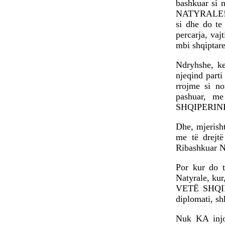
bashkuar si 
NATYRALE! Ve
si dhe do te
percarja, vaj
mbi shqiptare
Ndryhshe, ke
njeqind parti
rrojme si n
pashuar, me
SHQIPERIN
Dhe, mjerisht
me të drejtë
Ribashkuar N
Por kur do t
Natyrale, k
VETË SHQIPT
diplomati, sh
Nuk KA injor