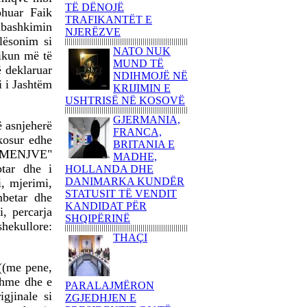
KËNDOJNË SOT PARA
TË DËNOJË
ohuar Faik
KUVENDIT TË
TRAFIKANTËT E
ibashkimin
SHQIPËRISË KËNGË
NJERËZVE
lësonim si
PATRIOTIKE SHQIPTARE
NATO NUK
zikun më të
PARULLA DASHURIE
MUND TË
ë deklaruar
PËR KOSOVËN DHE
NDIHMOJË NË
i i Jashtëm
SHKRIMTARI
KRIJIMIN E
ZEJNULLAH
USHTRISË NË KOSOVË
RRAHMANINga REXHEP
GJERMANIA,
SHAHU
ë asnjeherë
FRANCA,
akosur edhe
SHQIPTARËT E
BRITANIA E
 LUMENJVE"
BASHKUAR NGRITËN
MADHE,
FLAMURIN KOMBËTAR
tar dhe i
HOLLANDA DHE
NË 'KËMBANËN E
DANIMARKA KUNDËR
, mjerimi,
PAQES' NË
STATUSIT TË VENDIT
mbetar dhe
ROVERETOFotoreportazh
KANDIDAT PËR
i, percarja
nga FLORIM ZEQA
SHQIPËRINË
hekullore:
VRASJA E POPULLIT
THAÇI
DHE SHTETIT NË EMËR
TË PUSHTETIT!-Apo çfarë
((me pene,
(çka) ndodhi në
tshme dhe e
Kumanovë...?!Nga AGRON
PARALAJMËRON
gjinale si
SHABANI
ZGJEDHJEN E