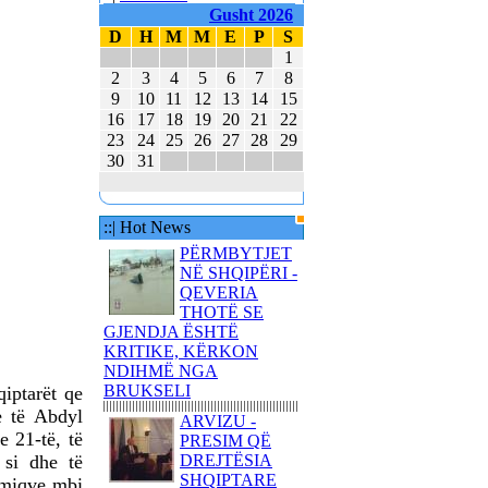
Gusht 2026
KUVENDIT KONCERTIN
ME KËNGË PATRIOTIKE
D
H
M
M
E
P
S
SHQIPTARE
1
2
3
4
5
6
7
8
KËNGËTARJA
9
10
11
12
13
14
15
BRITANIKE E SHTYN
16
17
18
19
20
21
22
UDHËTIMIN NË
23
24
25
26
27
28
29
HAPËSIRË
30
31
JUVENTUS DHE
BARCELONA NË
FINALEN EVROPIANE
::| Hot News
POLAKËT PO
PËRMBYTJET
PËRGATITEN PËR LUFTË
NË SHQIPËRI -
QEVERIA
REPUBLIKA E KOSOVËS
THOTË SE
DHE REPUBLIKA E
GJENDJA ËSHTË
SHQIPËRISË - BASHKË
KRITIKE, KËRKON
NË KANË
NDIHMË NGA
BRUKSELI
qiptarët qe
e të Abdyl
ARVIZU -
e 21-të, të
PRESIM QË
 si dhe të
DREJTËSIA
80 AMERIKANË
SHQIPTARE
armiqve mbi