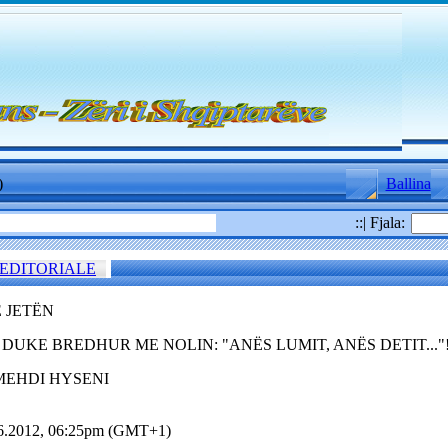
)
Ballina
::| Fjala:
EDITORIALE
E JETËN
DUKE BREDHUR ME NOLIN: "ANËS LUMIT, ANËS DETIT..."
. MEHDI HYSENI
06.2012, 06:25pm (GMT+1)