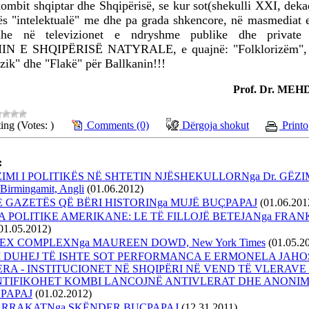
mbit shqiptar dhe Shqipërisë, se kur sot(shekulli XXI, deka
lës "intelektualë" me dhe pa grada shkencore, në masmediat 
he në televizionet e ndryshme publike dhe private s
N E SHQIPËRISË NATYRALE, e quajnë: "Folklorizëm",
zik" dhe "Flakë" për Ballkanin!!!
Prof. Dr. MEH
ing (Votes: )
Comments (0)
Dërgoja shokut
Printo
:
MI I POLITIKËS NË SHTETIN NJËSHEKULLORNga Dr. GËZI
i Birmingamit, Angli
(01.06.2012)
E GAZETËS QË BËRI HISTORINga MUJË BUÇPAPAJ
(01.06.201
 POLITIKE AMERIKANE: LE TË FILLOJË BETEJANga FRAN
01.05.2012)
EX COMPLEXNga MAUREEN DOWD, New York Times
(01.05.2
 DUHEJ TË ISHTE SOT PERFORMANCA E ERMONELA JAHO
RA - INSTITUCIONET NË SHQIPËRI NË VEND TË VLERAVE
NTIFIKOHET KOMBI LANCOJNË ANTIVLERAT DHE ANONIM
PAPAJ
(01.02.2012)
HARRAKATNga SKËNDER BUÇPAPAJ
(12.31.2011)