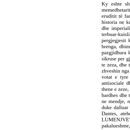
Ky eshte s
memedhetarit,
eruditit të f
historia ne k
dhe imperial
terbuar-kuis
pergjegjesit
brenga, dhim
pazgjidhura k
sikruse per g
te zeza, dhe 
zhveshin nga 
votat e tyr
antisociale 
thene e zeze,
bardhes dhe 
ne mendje, n
duke dallu
Dantes, ate
LUMENJVE", a
pakalueshme,