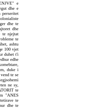
MAQEDONAS
MENJVE" e
urgut dhe e
NATO-ja DHE BE-ja JANË
 perseritet
BASHKËFAJTORE PËR
SITUATËN NË
olonialiste
MAQEDONINga
eger dhe te
AUGUSTIN PALOKAJ
jtoret dhe
te njejtat
ERDOGAN NË TIRANË -
TAKOHET ME NISHANIN
robleme te
ihet, ashtu
qe 100 vjet
r duhet t'i
jedhur edhe
PROTESTA SOT NË
komebtare,
SHKUP - TË DORËHIQET
im, duke i
QEVERIA NË TËRËSI
 vend te se
PYETJA E VOGËLUSHES
gjegjsohemi
ZAMIRA JASHARI NGA
eten ne sy,
KUMANOVA - NËNË, A
TORIT te
VRASIN FËMIJË?
hem "ANES
LIBRI ME POEZI TË
etirave te
ZGJEDHURA I POETIT
hur dhe te
FASLLI HALITI,