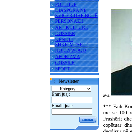
POLITIKË
DIASPORA NË
ZVICËR DHE BOTË
PERSONAZH
ART KULTURË
DOSSIER
KËNDI I
SHKRIMTARIT
HOLLYWOOD
AFORIZMA
GOSSIPE
SPORT
::| Newsletter
Emri juaj:
ã€€
Emaili juaj:
*** Faik Koni
më se 100 vj
Frashërit dhe
copëtuar dhe
degdisur në 