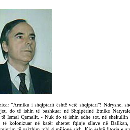
ca: "Armiku i shqiptarit është vetë shqiptari"! Ndryshe, sh
et, do të ishin të bashkuar në Shqipërinë Etnike Natyral
 të Ismal Qemalit. - Nuk do të ishin edhe sot, në shekullin 
 të kolonizuar në katër shtetet fqinje sllave në Ballkan,
emigrim të pakthim mbi 4 milionë sish. Kjo është fitorja e 