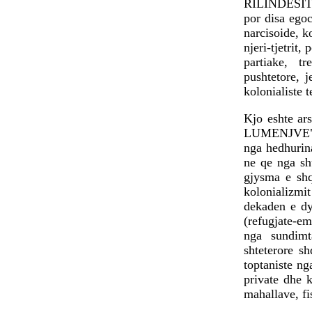
RILINDESIT (
por disa egoce
narcisoide, k
njeri-tjetrit,
partiake, t
pushtetore, 
kolonialiste t
Kjo eshte ar
LUMENJVE". P
nga hedhurin
ne qe nga sh
gjysma e shq
kolonializmit
dekaden e dy
(refugjate-em
nga sundimt
shteterore s
toptaniste ng
private dhe k
mahallave, fi