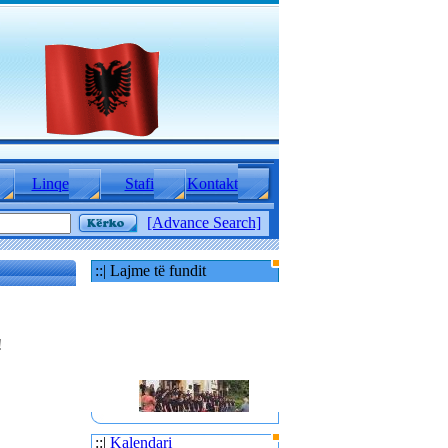
Linqe
Stafi
Kontakt
[Advance Search]
::| Lajme të fundit
!
80 TË RINJ AMERIKANË
::|
Kalendari
E MBAJTËN PARA