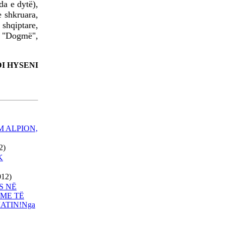
da e dytë),
PËRSËRITET RASTI I
e shkruara,
KUMANOVËS!
hqiptare,
VUÇIÇ MË 27 MAJ IA
 "Dogmë",
KTHEN VIZITËN RAMËS
PRISHTINA DHE SHKUPI
BËJNË IDENTIFIKIMIN E
DI HYSENI
TË VRARËVE
NËNKRYETARI I
PARLAMENTIT
EVROPIAN KËRKON
M ALPION,
DORËHEQJEN E
GRUEVSKIT
2)
K
PRESIDENTI ERDOGAN
SOT VIZITON TIRANËN
012)
TRI DORËHEQJE NË
S NË
QEVERINË E
 ME TË
MAQEDONISË
ATIN!Nga
ALBUMI I PIKTORIT - 3
TABLO NGA HELIDON