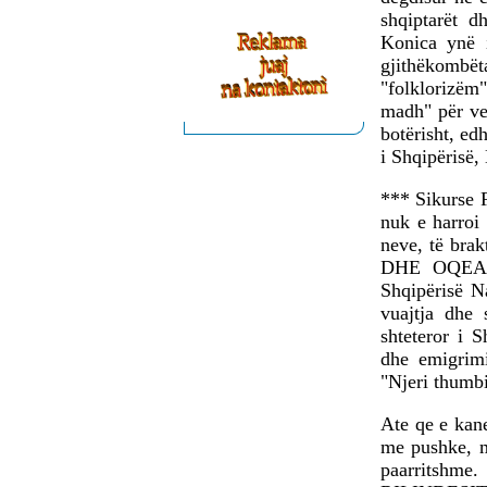
shqiptarët d
Konica ynë 
gjithëkombët
"folklorizëm"
madh" për vet
botërisht, ed
i Shqipërisë,
*** Sikurse F
nuk e harroi 
neve, të bra
DHE OQEANEV
Shqipërisë N
vuajtja dhe 
shteteror i S
dhe emigrimi
"Njeri thumbit
Ate qe e kan
me pushke, m
paarritshme.