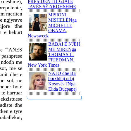
exueshme),
PRESIDENTIT GJATË
NJË ITINERAR
JAVËS SË ARDHSHME
prepotente,
TRONDITËS
him meriten
POETIKShaip Beqiri: Hidra
MISIONI
he ngjyrave
e mllefit / Hydra des Zorns,
MISHELËNga
Limmat Verlag, 2014,
MICHELLE
hijore dhe
ZÃ¼richNga ADEM
OBAMA,
n e hekurt
GASHI
Newsweek
PAUL GAUGUIN - NJË
BABAI E NJEH
UDHËTIM DREJT
ine "˜ANES
MË MIRËNga
VENDEVE
THOMAS L.
i pashprese
IDILIKEEkspozita e
FRIEDMAN,
po ndodh me
Fondation Beyeler propozon
New York Times
 sot, me se
një nga ngjarjet kulturore
NATO dhe BE
zmit dhe e
pikante të vitit 2015
borxhlinj ndaj
dhe sot, ne
PërkujtimMARIAN TUNAJ
Kosovës ?Nga
neper bote
- VEPRIMTAR I SHQUAR
Elida Buçpapaj
 te harruar
PËR LIRINË DHE
ekzistuese
PAVARËSINË E
adiste dhe
KOSOVËS
cken e tyre
Ohridsky - UASHINGTONI
raballekut,
BLLOKON LLOGARITË
DHE PRONAT E
POLITIKANËVE