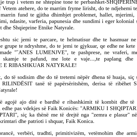
nje trup i vetem ne shtepine tone te perbashket-SHQIPER
tem atehere, do te marrim fryme lirisht, do te ndjehemi te 
 marrin fund te gjitha dhimbjet problemet, hallet, mjerimi,
timi, ndasite, varferia, papunesia dhe sundimi i eger kolonial 
t dhe Shqieprine Etnike Natyrale.
shtu sic jemi te parcare, te helmatisur dhe te hasmuar ne
 e grupe te ndryshme, do te jemi te gjykuar, qe edhe ne kete 
omade "˜ANES LUMENJVE", te pashprese, ne vraferi, me
 skamje te pafund, me lote e vaje...,te paplang dhe 
E E RIBASHKUAR NATYRALE!
, do të sodisim dhe do të tretemi nëpër dhena të huaja, siç
 RILINDËSIT tanë të papërsëritshëm, derisa të ribëhet S
atyrale!
ë agojë ajo ditë e bardhë e ribashkimit të kombit dhe të 
ur, edhe pas vdekjes së Faik Konicës: "ARMIKU I SHQIPT
ARI", siç ka thënë me të drejtë nga "zemra e plasur" n
krimtari dhe patrioti i shquar, Faik Konica.
ancë, verbëri, tradhti, primitivizëm, vetëmohim dhe arm