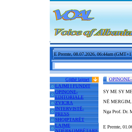
E Premte, 08.07.2026, 06:44am (GMT+1
OPINONE-
Gjithë lajmet
LAJMI I FUNDIT
SY ME SY M
OPINONE-
EDITORIALE
NË MERGIM, 
ZVICRA
INTERVISTË-
Nga Prof. Dr
PRESS
SHQIPTARËT
LAJME
E Premte, 01.
NDËRKOMBËTARE