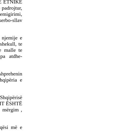
INE ETNIKE
BOTOHET NË ROMË
NGA SHTËPIA BOTUESE
padrojtur,
Â«EdilLetÂ»Në përkthimin
 emigirimi,
dhe redaktimin e poetit të
serbo-sllav
shquar Gëzim Hajdari
 njemije e
shekull, te
 malle te
pa atdhe-
Barometri
diplomatikTRADHTARËVE
 shprehenin
NUK IU DORËZOHEN
hqipëria e
LETRA PËRSHPIRTËSE,
AS
PARALAJMËRUESE!Nga
Prof. Dr. MEHDI HYSENI
Shqipërisë
ARIT ËSHTË
BDI DEL SOT NGA
ë mërgim ,
QEVERIA - FUNDI I
QEVERISË GRUEVSKI
ZËRI - EDHE NË
iqësi më e
KOSOVË MUND TË