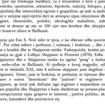
por nje fotokopje bardhezi, ca e lexueshme e here e pal
ntrike, oportuniste, sektariste, hipokrite, inatzinj, hileqare, 
ojtaxhinj dhe interesxhinj egoiste e grupazhist, qe nuk ia njo
 por e urrejme njeri-tjetrin deri ne armiqesi sipas rekuizitave d
regtare, ekonomike, politike, ideologjike mahallore, na
jemi te denuar qe me se 100 vjet nen kemben dhe shtypje
e tiraneve sllave te Ballkanit.
syeja pse Fan S. Noli nder te tjera, e ka shkruar edhe poez
se eshte ndiere i perbuzur, i vetmuar, i braktisur..., dhe 
at e kombit dhe te Shqiperise etnike. Fatkeqesisht, keshtu 
uarja ne gjak e Lidhjes Shqiptare te Prizrenit (1878). Edhe
iptareve dhe e Shqiperise etnike ka ngelur "peng" e fashi
 serbo-sllav te Ballkanit. Si rjedhoje e kesaj tragjedie, e
te te shekullit XXI, mbi 4 milione shqiptare jane degdisur 
igrante). Vertet, jane te brakisur, te perbuzur, te injoruar dhe
aret e sotem "demokrate" dhe "patriote" te regjimeve 
hqiptare, qe krejt pak dallojne nga regjimet e meparshme es
ase popullin dhe Shqiperine e kane shnderruar ne pronen-pla
orrupcioniste sipas grupeve te interesit , partive politike, ak
seve, katundeve dhe provincave etj.