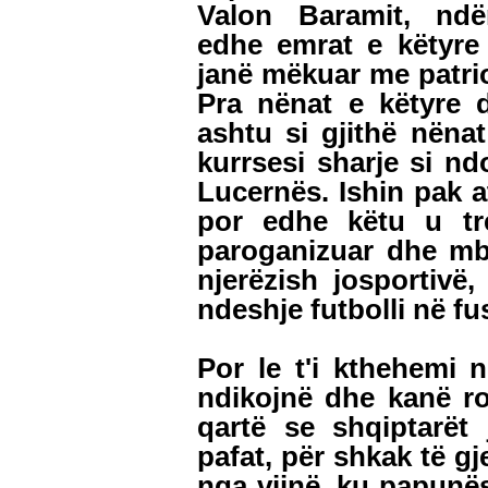
Valon Baramit, ndë
edhe emrat e këtyre
janë mëkuar me patri
Pra nënat e këtyre 
ashtu si gjithë nëna
kurrsesi sharje si n
Lucernës. Ishin pak a
por edhe këtu u tr
paroganizuar dhe mb
njerëzish josportivë,
ndeshje futbolli në fu
Por le t'i kthehemi n
ndikojnë dhe kanë rol
qartë se shqiptarët 
pafat, për shkak të g
nga vijnë, ku papunë