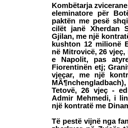
Kombëtarja zvicerane,
eleminatore për Bot
paktën me pesë shqip
cilët janë Xherdan S
Gjilan, me një kontra
kushton 12 milionë E
në Mitrovicë, 26 vjeç
e Napolit, pas aty
Fiorentinën etj; Grani
vjeçar, me një kont
MÃ¶nchengladbach), B
Tetovë, 26 vjeç - e
Admir Mehmedi, i lin
një kontratë me Dinam
Të pestë vijnë nga fam