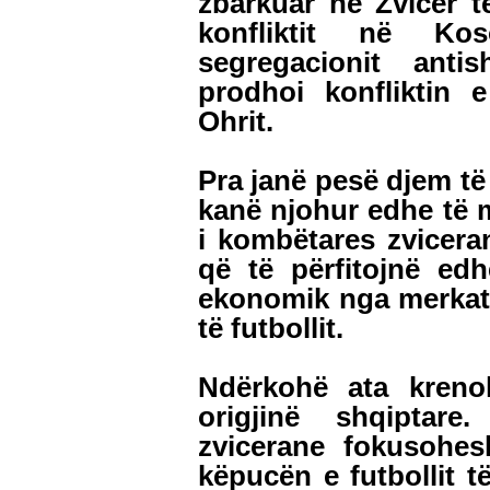
zbarkuar në Zvicër t
konfliktit në K
segregacionit anti
prodhoi konfliktin
Ohrit.
Pra janë pesë djem të 
kanë njohur edhe të mir
i kombëtares zvicera
që të përfitojnë edh
ekonomik nga merkatoj
të futbollit.
Ndërkohë ata kreno
origjinë shqiptare
zvicerane fokusohes
këpucën e futbollit t