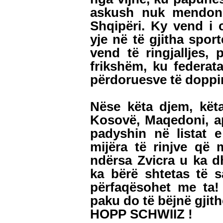
askush nuk mendon 
Shqipëri. Ky vend i c
yje në të gjitha sport
vend të ringjalljes,
frikshëm, ku federata
përdoruesve të doppi
Nëse këta djem, këta
Kosovë, Maqedoni, ap
padyshin në listat 
mijëra të rinjve që 
ndërsa Zvicra u ka dh
ka bërë shtetas të 
përfaqësohet me ta
paku do të bëjnë gjith
HOPP SCHWIIZ !