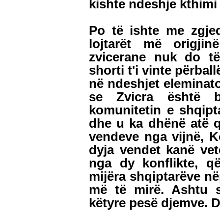
kishte ndeshje kthimi
Po të ishte me zgje
lojtarët më origji
zvicerane nuk do të
shorti t'i vinte përba
në ndeshjet eleminato
se Zvicra është b
komunitetin e shqipta
dhe u ka dhënë atë q
vendeve nga vijnë, 
dyja vendet kanë ve
nga dy konflikte, q
mijëra shqiptarëve në
më të mirë. Ashtu s
këtyre pesë djemve. D