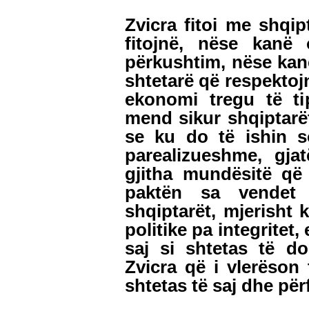
Zvicra fitoi me shqip
fitojnë, nëse kanë 
përkushtim, nëse kan
shtetarë që respektojn
ekonomi tregu të ti
mend sikur shqiptarët
se ku do të ishin s
parealizueshme, gjat
gjitha mundësitë që 
paktën sa vendet e
shqiptarët, mjerisht 
politike pa integritet,
saj si shtetas të d
Zvicra që i vlerëson 
shtetas të saj dhe pë