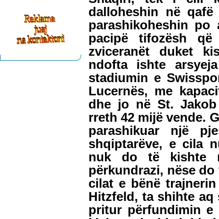
dalloheshin në qafë 
parashikoheshin po a
pacipë tifozësh që
zviceranët duket ki
ndofta ishte arsyej
stadiumin e Swisspor
Lucernës, me kapacit
dhe jo në St. Jakob 
rreth 42 mijë vende. G
parashikuar një pj
shqiptarëve, e cila 
nuk do të kishte n
përkundrazi, nëse do 
cilat e bënë trajneri
Hitzfeld, ta shihte a
pritur përfundimin e