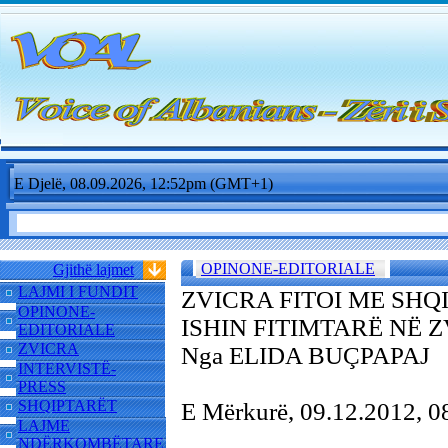
E Djelë, 08.09.2026, 12:52pm (GMT+1)
OPINONE-EDITORIALE
Gjithë lajmet
LAJMI I FUNDIT
ZVICRA FITOI ME SHQ
OPINONE-
ISHIN FITIMTARË NË Z
EDITORIALE
ZVICRA
Nga ELIDA BUÇPAPAJ
INTERVISTË-
PRESS
SHQIPTARËT
E Mërkurë, 09.12.2012, 
LAJME
NDËRKOMBËTARE