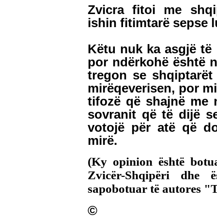
Zvicra fitoi me shqi
ishin fitimtarë sepse 
Këtu nuk ka asgjë të 
por ndërkohë është n
tregon se shqiptarët 
mirëqeverisen, por mi
tifozë që shajnë me 
sovranit që të dijë s
votojë për atë që do
mirë.
(Ky opinion është botu
Zvicër-Shqipëri dhe ë
sapobotuar të autores "
©