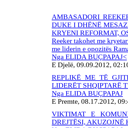
AMBASADORI REEKER
DUKE I DHËNË MESAZH
KRYENI REFORMAT, OS
Reeker takohet me kryetari
me liderin e opozitës Ram
Nga ELIDA BUÇPAPAJ<
E Djelë, 09.09.2012, 02:
REPLIKË ME TË GJIT
LIDERËT SHQIPTARË 
Nga ELIDA BUÇPAPAJ
E Premte, 08.17.2012, 09
VIKTIMAT E KOMUN
DREJTËSI, AKUZOJNË 