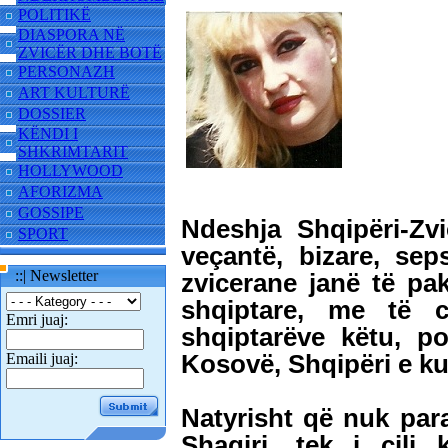
POLITIKË
DIASPORA NË
ZVICËR DHE BOTË
PERSONAZH
ART KULTURË
DOSSIER
KËNDI I
SHKRIMTARIT
HOLLYWOOD
AFORIZMA
GOSSIPE
Ndeshja Shqipëri-Zvi
SPORT
veçantë, bizare, se
::| Newsletter
zvicerane janë të pak
shqiptare, me të c
Emri juaj:
shqiptarëve këtu, p
Kosovë, Shqipëri e ku
Emaili juaj:
Natyrisht që nuk par
Shaqiri, tek i cili