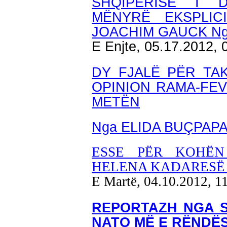
SHQIPËRISË I 
MËNYRË EKSPLICI
JOACHIM GAUCK Ng
E Enjte, 05.17.2012,
DY FJALË PËR TA
OPINION RAMA-FEV
METËN
Nga ELIDA BUÇPAP
ESSE PËR KOHËN
HELENA KADARESË 
E Martë, 04.10.2012, 1
REPORTAZH NGA S
NATO MË E RËNDËS