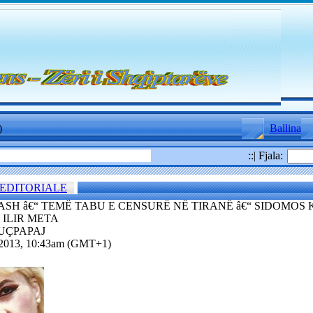
)
Ballina
::| Fjala:
EDITORIALE
DASH â€“ TEMË TABU E CENSURË NË TIRANË â€“ SIDOMOS
ILIR META
BUÇPAPAJ
5.2013, 10:43am (GMT+1)