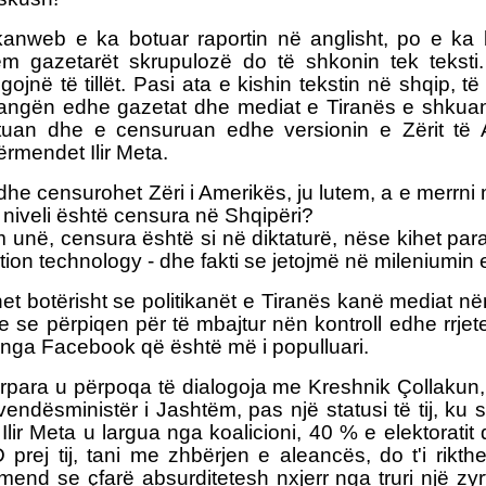
anweb e ka botuar raportin në anglisht, po e ka 
m gazetarët skrupulozë do të shkonin tek teksti
ojnë të tillët. Pasi ata e kishin tekstin në shqip, t
ngën edhe gazetat dhe mediat e Tiranës e shkuan
uan dhe e censuruan edhe versionin e Zërit të 
ërmendet Ilir Meta.
 dhe censurohet Zëri i Amerikës, ju lutem, a e merrn
 niveli është censura në Shqipëri?
 unë, censura është si në diktaturë, nëse kihet par
ation technology - dhe fakti se jetojmë në mileniumin e
t botërisht se politikanët e Tiranës kanë mediat nën
e se përpiqen për të mbajtur nën kontroll edhe rrjete
r nga Facebook që është më i populluari.
rpara u përpoqa të dialogoja me Kreshnik Çollakun,
ndësministër i Jashtëm, pas një statusi të tij, ku 
 Ilir Meta u largua nga koalicioni, 40 % e elektorati
 prej tij, tani me zhbërjen e aleancës, do t'i rikthe
end se çfarë absurditetesh nxjerr nga truri një zyrta