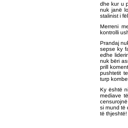
dhe kur u 
nuk janë lo
stalinist i fë
Merreni me
kontrolli us
Prandaj nu
sepse ky fa
edhe lideri
nuk bëri as
prill komen
pushtetit 
turp kombet
Ky është niv
mediave të
censurojnë
si mund të 
të thjeshtë!