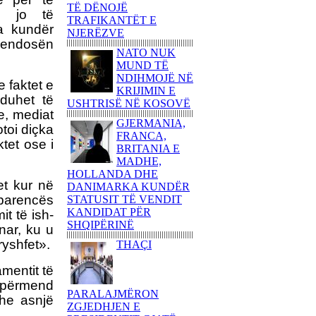
TË DËNOJË
KËNDOJNË SOT PARA
e jo të
TRAFIKANTËT E
KUVENDIT TË
a kundër
NJERËZVE
SHQIPËRISË KËNGË
hvendosën
PATRIOTIKE SHQIPTARE
NATO NUK
MUND TË
PARULLA DASHURIE
NDIHMOJË NË
PËR KOSOVËN DHE
 faktet e
KRIJIMIN E
SHKRIMTARI
duhet të
USHTRISË NË KOSOVË
ZEJNULLAH
e, mediat
RRAHMANINga REXHEP
GJERMANIA,
otoi diçka
SHAHU
FRANCA,
tet ose i
BRITANIA E
SHQIPTARËT E
MADHE,
BASHKUAR NGRITËN
HOLLANDA DHE
FLAMURIN KOMBËTAR
et kur në
DANIMARKA KUNDËR
NË 'KËMBANËN E
sparencës
STATUSIT TË VENDIT
PAQES' NË
KANDIDAT PËR
t të ish-
ROVERETOFotoreportazh
SHQIPËRINË
nga FLORIM ZEQA
nar, ku u
ryshfet».
THAÇI
VRASJA E POPULLIT
DHE SHTETIT NË EMËR
mentit të
TË PUSHTETIT!-Apo çfarë
u përmend
(çka) ndodhi në
PARALAJMËRON
Kumanovë...?!Nga AGRON
dhe asnjë
ZGJEDHJEN E
SHABANI