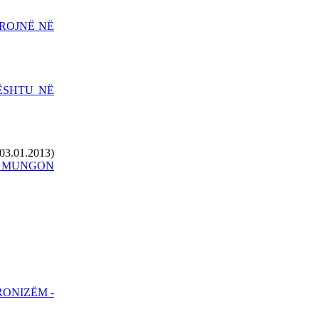
PËRSËRITET RASTI I
KUMANOVËS!
IROJNË NË
VUÇIÇ MË 27 MAJ IA
KTHEN VIZITËN RAMËS
PRISHTINA DHE SHKUPI
BËJNË IDENTIFIKIMIN E
ËSHTU NË
TË VRARËVE
(03.01.2013)
NËNKRYETARI I
RI MUNGON
PARLAMENTIT
EVROPIAN KËRKON
DORËHEQJEN E
GRUEVSKIT
PRESIDENTI ERDOGAN
SOT VIZITON TIRANËN
TRI DORËHEQJE NË
QEVERINË E
MAQEDONISË
RONIZËM -
ALBUMI I PIKTORIT - 3