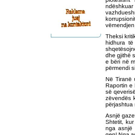
ndëshkua
vazhduesh
korrupsion
vëmendjen 
Theksi krit
hidhura të
shqetësojnë
dhe gjithë 
e bëri në m
përmendi si
Në Tiranë 
Raportin e
së qeverisë
zëvendës kr
përjashtua 
Asnjë gazet
Shtetit, k
nga asnjë 
qen! Nga a