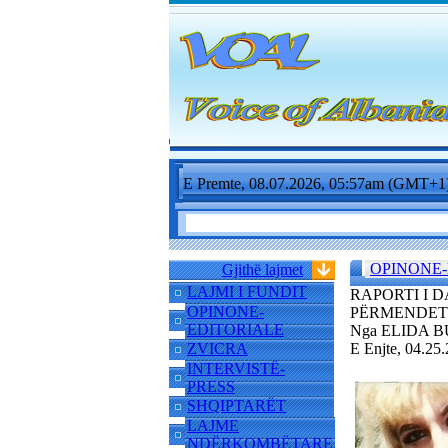
E Premte, 08.07.2026, 05:57am (GMT+1
OPINONE-
Gjithë lajmet
LAJMI I FUNDIT
RAPORTI I 
OPINONE-
PËRMENDET 
EDITORIALE
Nga ELIDA 
ZVICRA
E Enjte, 04.2
INTERVISTË-
PRESS
SHQIPTARËT
LAJME
NDËRKOMBËTARE