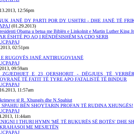
.13.2013, 12:56pm
NUK JANË DY PARTI POR DY USHTRI - DHE JANË TË FR
APAJ
(01.29.2013)
residenti Obama u betua me Biblën e Linkolnit e Martin Luther King Jr
AR ËSHTË PO AQ I RËNDËSISHËM SA ÇDO SERB
BUÇPAPAJ
.2013, 02:51pm
 E RUGOVËS JANË ANTIRUGOVIANË
BUÇPAPAJ
.2013, 09:59am
 ZGJEDHJET E 23 QERSHORIT - DËGJUES TË VERBË
SOVRANË TË FATIT TË TYRE APO FATALISTË TË BINDUR
BUÇPAPAJ
16.2013, 11:57am
krimeve të R. Xhungës dhe N.Spahiut
SPAHIU BËN SHQYTARIN PROFAN TË RUDINA XHUNGËS!
BUÇPAPAJ
4.2013, 11:44am
NIGNI I THURI HYMN 'MË TË BUKURËS SË BOTËS' DHE S
KRAHASOI ME MESJETËN
BUÇPAPAJ