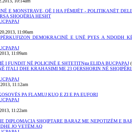
2.2013, 10:14am
INË E MONSTRAVE, QË I HA FËMIJËT - POLITIKANËT DEL
RSA SHOQËRIA HESHT
BUÇPAPAJ
20.2013, 11:00am
E PËRKUFIZON DEMOKRACINË E UNË PYES A NDODH K
BUÇPAPAJ
.2013, 11:09am
Ë I FUNDIT NË POLICINË E SHTETITNga ELIDA BUÇPAPAJ
NË ITALI DHE KRAHASIMI ME 23 QERSHORIN NË SHQIPË
BUÇPAPAJ
.2013, 11:12am
 KOSOVËS PA FLAMUJ KUQ E ZI E PA EUFORI
BUÇPAPAJ
.2013, 11:22am
HE DIPLOMACIA SHQIPTARE BARAZ ME NEPOTIZËM E BA
 DHE JO VETËM AQ
BUÇPAPAJ