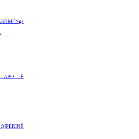
TABLO NGA HELIDON
HALITI
TË RËNËT E
KUMANOVËSPoezi
IKSHMENga
promemoriale nga
RRUSTEM GECI
.
PRESIDENTI PUTIN
PRET SEKRETARIN
KERRY NË SOÇI
MBYLLET AEROPORTI I
PRISHTINËS -
MENJËHERË PAS
R APO TË
AKSIDENTIMIT TË
HELIKOPTERIT TË
EULEX-it
ZËRI I AMERIKËS -
MBIZOTËROJNË
PAQARTËSITË NË
MAQEDONI
HQIPËRINË