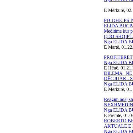
E Mërkurë, 02
PD DHE PS 
ELIDA BUÇP
Meditime kur p
ÇDO SHQIPT
Nga ELIDA 
E Martë, 01.22
PROFITERËT
Nga ELIDA 
E Hënë, 01.21
DILEMA NË
DËGJUAR - 
Nga ELIDA 
E Mërkurë, 01.
Reagim ndaj sh
NEXHMEDIN 
Nga ELIDA 
E Premte, 01.0
ROBERTO BE
AKTUALE E 
Nga ELIDA 