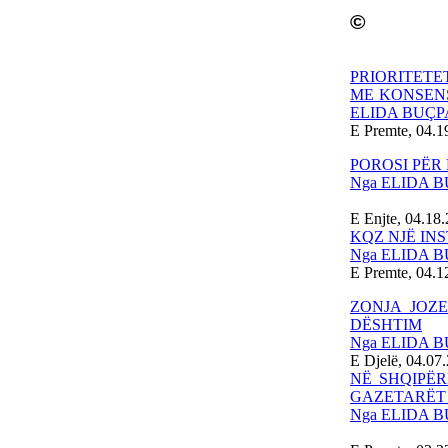
©
PRIORITETE
ME KONSENS
ELIDA BUÇP
E Premte, 04.1
POROSI PËR 
Nga ELIDA 
E Enjte, 04.18
KQZ NJË IN
Nga ELIDA 
E Premte, 04.1
ZONJA JOZE
DËSHTIM
Nga ELIDA 
E Djelë, 04.07
NË SHQIPËR
GAZETARËT 
Nga ELIDA 