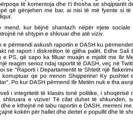
përpoqa të komentoja dhe t'i thosha se shqiptarët 
pë që gënjehen me bar, ai nisi të më fyente si të 
lliqur.
 mend, kur bëjnë shantazh nëpër rrjete sociale 
htrojnë në shtypin e shkruar dhe atë viziv.
k e përmendi askush raportin e DASH ku përmendet I
kt në raport i diskretiton të gjitha palët. Edhe Sali
n e PS, që sapo ka filluar muajin e mjaltit me Ilir Met
një reagim serioz ndaj raportit të DASH, veç në Twit
toi se "Raporti i Departamentit te Shtetit një flakeri
te korruptuar qe po rrenon Shqiperine! Ky pushtet 
ar". Po kur DASH përmend Ilir Metën nuk e tha asnjë
eli i integritetit të klasës tonë politike, i shoqërisë 
 shkruara e vizive! Të cilat duhet të shkunden, 
 dhe e kthejnë në tabu raportin e DASH, merreni m
çajnë kokën për hallet dhe dertet e popullit dhe të s