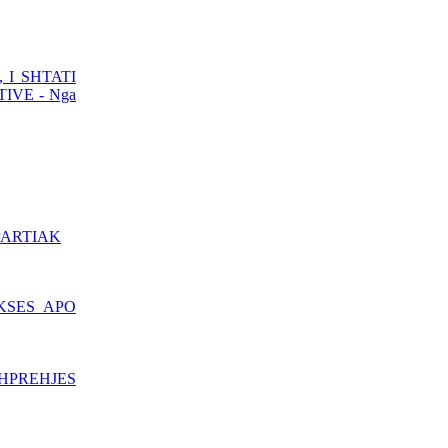
BOTOHET NË ROMË
NGA SHTËPIA BOTUESE
Â«EdilLetÂ»Në përkthimin
dhe redaktimin e poetit të
 I SHTATI
shquar Gëzim Hajdari
IVE - Nga
Barometri
PARTIAK
diplomatikTRADHTARËVE
NUK IU DORËZOHEN
LETRA PËRSHPIRTËSE,
AS
KSES APO
PARALAJMËRUESE!Nga
Prof. Dr. MEHDI HYSENI
BDI DEL SOT NGA
HPREHJES
QEVERIA - FUNDI I
QEVERISË GRUEVSKI
ZËRI - EDHE NË
KOSOVË MUND TË