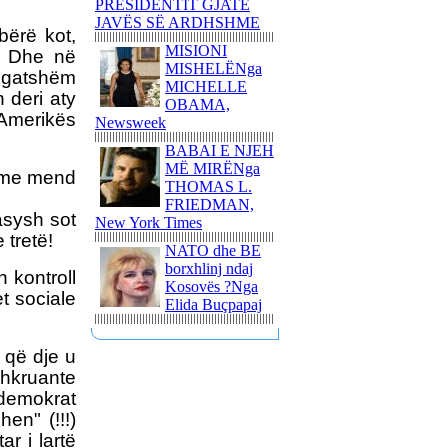
PRESIDENTIT GJATË
NJË ITINERAR
JAVËS SË ARDHSHME
bërë kot,
TRONDITËS
MISIONI
. Dhe në
POETIKShaip Beqiri: Hidra
MISHELËNga
e mllefit / Hydra des Zorns,
ë gatshëm
MICHELLE
Limmat Verlag, 2014,
 deri aty
OBAMA,
ZÃ¼richNga ADEM
Amerikës
Newsweek
GASHI
BABAI E NJEH
PAUL GAUGUIN - NJË
MË MIRËNga
UDHËTIM DREJT
i me mend
THOMAS L.
VENDEVE
FRIEDMAN,
IDILIKEEkspozita e
asysh sot
New York Times
Fondation Beyeler propozon
 tretë!
një nga ngjarjet kulturore
NATO dhe BE
pikante të vitit 2015
borxhlinj ndaj
 kontroll
Kosovës ?Nga
PërkujtimMARIAN TUNAJ
t sociale
Elida Buçpapaj
- VEPRIMTAR I SHQUAR
PËR LIRINË DHE
PAVARËSINË E
 që dje u
KOSOVËS
shkruante
Ohridsky - UASHINGTONI
t demokrat
BLLOKON LLOGARITË
hen" (!!!)
DHE PRONAT E
r i lartë
POLITIKANËVE