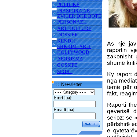
POLITIKË
DIASPORA NË
ZVICËR DHE BOTË
PERSONAZH
ART KULTURË
DOSSIER
KËNDI I
As një jav
SHKRIMTARIT
raportin v
HOLLYWOOD
zakonisht p
AFORIZMA
shumë kriti
GOSSIPE
SPORT
Ky raport 
nga mediat 
::| Newsletter
temë për o
fakt, reagim
Emri juaj:
Raporti th
Emaili juaj:
qeverisë d
serioz; se 
përfshirë e
e qytetarëv
plotësisht