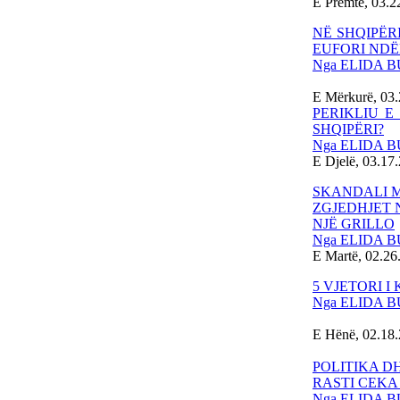
E Premte, 03.2
NË SHQIPËR
EUFORI NDË
Nga ELIDA 
E Mërkurë, 03.
PERIKLIU 
SHQIPËRI?
Nga ELIDA 
E Djelë, 03.17
SKANDALI M
ZGJEDHJET 
NJË GRILLO
Nga ELIDA 
E Martë, 02.26
5 VJETORI I
Nga ELIDA 
E Hënë, 02.18
POLITIKA D
RASTI CEKA
Nga ELIDA 