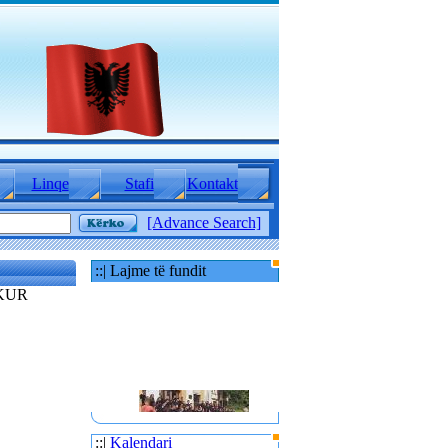
Linqe
Stafi
Kontakt
[Advance Search]
::| Lajme të fundit
 KUR
80 TË RINJ AMERIKANË
::|
Kalendari