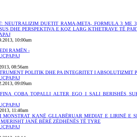
T: NEUTRALIZIM DUETIT RAMA-META, FORMULA 3 ME 3,
US DHE PERSPEKTIVA E KQZ LARG KTHETRAVE TË PART
APAJ
9.2013, 10:00am
EDI RAMËN -
BUÇPAPAJ
.2013, 08:56am
STRUMENT POLITIK DHE PA INTEGRITET I ABSOLUTIZMIT 
BUÇPAPAJ
2.2013, 09:09am
FINA ÇOBA TOPALLI ALTER EGO I SALI BERISHËS SU
BUÇPAPAJ
.2013, 11:40am
I MONSTRAT KANË GLLABËRUAR MEDIAT E LIRINË E S
MJERISHT JANË BËRË ZËDHËNËS TË TYRE
BUÇPAPAJ