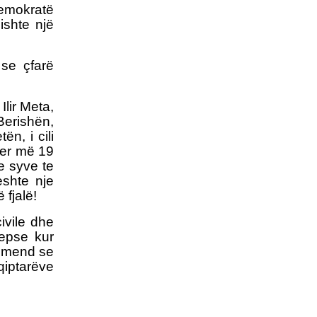
demokratë
MAQEDONAS
ishte një
NATO-ja DHE BE-ja JANË
BASHKËFAJTORE PËR
SITUATËN NË
se çfarë
MAQEDONINga
AUGUSTIN PALOKAJ
ERDOGAN NË TIRANË -
lir Meta,
TAKOHET ME NISHANIN
 Berishën,
ën, i cili
ter më 19
me syve te
eshte nje
PROTESTA SOT NË
 fjalë!
SHKUP - TË DORËHIQET
QEVERIA NË TËRËSI
civile dhe
PYETJA E VOGËLUSHES
sepse kur
ZAMIRA JASHARI NGA
e mend se
KUMANOVA - NËNË, A
hqiptarëve
VRASIN FËMIJË?
LIBRI ME POEZI TË
ZGJEDHURA I POETIT
FASLLI HALITI,