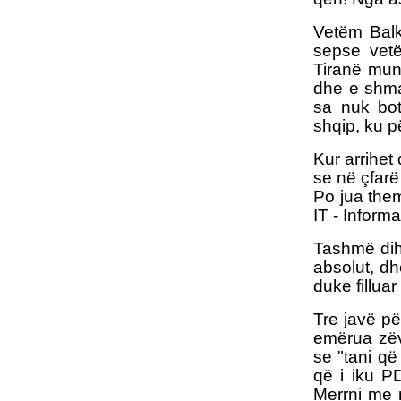
Vetëm Balk
sepse vetë
Tiranë mung
dhe e shma
sa nuk bot
shqip, ku p
Kur arrihet
se në çfarë
Po jua them
IT - Inform
Tashmë dihe
absolut, dh
duke fillua
Tre javë pë
emërua zëve
se "tani që
që i iku PD
Merrni me m