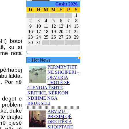
E MBAJTËN PARA
Gusht 2026
KUVENDIT KONCERTIN
D
H
M
M
E
P
S
ME KËNGË PATRIOTIKE
1
SHQIPTARE
2
3
4
5
6
7
8
KËNGËTARJA
9
10
11
12
13
14
15
BRITANIKE E SHTYN
16
17
18
19
20
21
22
UDHËTIMIN NË
23
24
25
26
27
28
29
HAPËSIRË
H) botoi
30
31
të, ku si
JUVENTUS DHE
e me nota
BARCELONA NË
FINALEN EVROPIANE
::| Hot News
POLAKËT PO
PËRMBYTJET
 përhapej
PËRGATITEN PËR LUFTË
NË SHQIPËRI -
bullakta,
QEVERIA
REPUBLIKA E KOSOVËS
s. Por në
THOTË SE
DHE REPUBLIKA E
GJENDJA ËSHTË
SHQIPËRISË - BASHKË
KRITIKE, KËRKON
NË KANË
a degët e
NDIHMË NGA
BRUKSELI
 problem
iake, duke
ARVIZU -
ë drejtat
PRESIM QË
DREJTËSIA
rrë pjesë
SHQIPTARE
80 AMERIKANË
ë për të