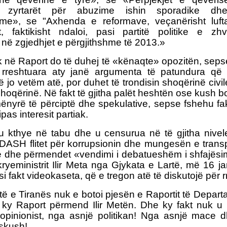
r zyrtarët për abuzime ishin sporadike dh
me», se "Axhenda e reformave, veçanërisht luft
it, faktikisht ndaloi, pasi partitë politike e z
në zgjedhjet e përgjithshme të 2013.»
ik në Raport do të duhej të «kënaqte» opozitën, sepse
 rreshtuara aty janë argumenta të patundura që 
 jo vetëm atë, por duhet të trondisin shoqërinë civil
shoqërinë. Në fakt të gjitha palët heshtën ose kush b
ënyrë të përciptë dhe spekulative, sepse fshehu fak
pas interesit partiak.
u kthye në tabu dhe u censurua në të gjitha nivel
 DASH flitet për korrupsionin dhe mungesën e tran
 dhe përmendet «vendimi i debatueshëm i shfajësimi
yeministrit Ilir Meta nga Gjykata e Lartë, më 16 ja
si fakt videokaseta, që e tregon atë të diskutojë për r
ë e Tiranës nuk e botoi pjesën e Raportit të Departa
ur ky Raport përmend Ilir Metën. Dhe ky fakt nuk 
opinionist, nga asnjë politikan! Nga asnjë mace 
skush!