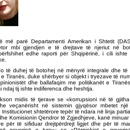
ë më parë Departamenti Amerikan i Shtetit (DAS
jetor mbi gjendjen e të drejtave të njeriut në bo
ërfshihet edhe raporti për Shqipërinë, i cili isht
ke.
do të duhej të botohej në mënyrë integrale dhe të
e Tiranës, duke shërbyer si objekt i tryezave të rrum
pinionistët dhe ballafaqim me politikanët e Tiranë
i ndaj tij ishte indiferenca dhe heshtja.
ekson midis të tjerave se «korrupsioni në të gjith
he veçanërisht në sistemin gjyqësor mbetet një
« Institucionet shtetërore tepër të ndara në linja part
dhe Komisionin Qendror të Zgjedhjeve, kanë minuar t
e për të sifiduar drejtpërdrejt ligjet dhe për të ma
 në qeverinë e tyre»; se «Përpjekjet e qeveris