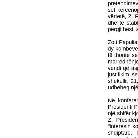
pretendimev
sot kërcëno
vërtetë, Z. 
dhe të stab
përgjithësi,
Zoti Papuli
dy kombeve,
të thonte se
marrëdhënje
vendi që as
justifikim s
shekullit 2
udhëheq një 
Në konferen
Presidenti P
një shifër k
Z. Presiden
"interesin k
shqiptarë. 