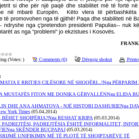
tjetrit si dhe për një paqë dhe stabilitet më të fortë në
dhe në mbarë Europën. Këto vlera të përbashkëta
 të promovohen nga të gjithë! Paqa dhe stabiliteti në B
- ndryshe nga ç'pretendon presidenti Papulias-- nuk k
tarët as nga "problemi" jo ekzistues i Kosovës.
FRANK
ing (Votes: )
Comments (0)
Dërgoja shokut
Printo
:
- MATJA E RRITJES CILËSORE NË SHOQËRI...!Nga PËRPARI
ISA MUSTAFËS FITON ME DONIKA GËRVALLËNNga ELIDA B
LIN DHE ANA AHMATOVA - NJË HISTORI DASHURIENga DA
w York Times
(05.04.2014)
 BËHET SHQIPËRIA?Nga RESHAT KRIPA
(05.03.2014)
Ë PADREJTËSI, PADREJTËSIA ËSHTË INFORMALITET, INFO
FIENga SKËNDER BUÇPAPAJ
(05.03.2014)
ARRIJMË UNIFIKIMIN MË TË PLOTË TË SHQIPTARËVE TË