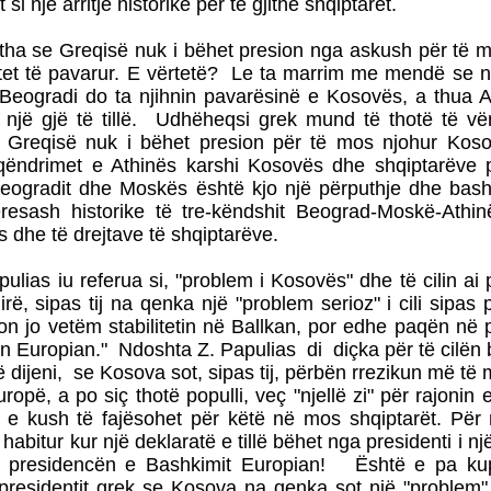
si një arritje historike për të gjithë shqiptarët.
 tha se Greqisë nuk i bëhet presion nga askush për të 
et të pavarur. E vërtetë? Le ta marrim me mendë se n
eogradi do ta njihnin pavarësinë e Kosovës, a thua A
 një gjë të tillë. Udhëheqsi grek mund të thotë të vë
 Greqisë nuk i bëhet presion për të mos njohur Koso
t qëndrimet e Athinës karshi Kosovës dhe shqiptarëve 
eogradit dhe Moskës është kjo një përputhje dhe bash
eresash historike të tre-këndshit Beograd-Moskë-Athin
 dhe të drejtave të shqiptarëve.
pulias iu referua si, "problem i Kosovës" dhe të cilin ai
rë, sipas tij na qenka një "problem serioz" i cili sipas p
n jo vetëm stabilitetin në Ballkan, por edhe paqën në p
 Europian." Ndoshta Z. Papulias di diçka për të cilën b
 dijeni, se Kosova sot, sipas tij, përbën rrezikun më të
opë, a po siç thotë populli, veç "njellë zi" për rajonin e
 e kush të fajësohet për këtë në mos shqiptarët. Për 
 habitur kur një deklaratë e tillë bëhet nga presidenti i n
n presidencën e Bashkimit Europian! Është e pa k
 presidentit grek se Kosova na qenka sot një "problem