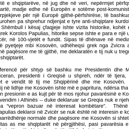
jtë e shqiptarëve, në jug dhe në veri, nepërmjet përf
lartë, madje edhe në Europën e sotëme post-komunis
rpjekjeve për një Europë gjithë-përfshirëse, të bashk
urohen pa shprehur ndjenjat e tyre anti-shqiptare kurd
 Shëmbull i kësaj çfaqjeje ishte vizita historike, kohët 
grek Korolos Papulias, hitorike sepse ishte e para e një
cër, në 100-vjetët e fundit. Sipas të dhënave në medi
një pyetjeje mbi Kosovën, udhëheqsi grek nga Zvicra 
në paqësore me të gjithë, me deklaratën e tij nuk u tr
shqiptarët.
ferencë për shtyp së bashku me Presidentin dhe Mi
ceran, presidenti i Greqisë u shpreh, ndër të tjera,
et e vendit të tij me Shqipërinë dhe me Kosovën
tij në lidhje me Kosovën ishte më e papritura, ndërsa tha
ën presionin e as kujt për të mos njohur pavarësinë e K
ë vendim i Athinës -- duke deklaruar se Greqia nuk e nj
na "vepron bazuar në interesat kombëtare". Thënë
apulias deklaroi në Zvicër se nuk është në interesin e kom
marrëdhënje normale dhe paqësore me Kosovën si shtet 
ltas as me shqiptarët në përgjithësi, pasi pavarësia 