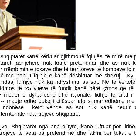
, shqiptarët kanë kërkuar gjithmonë fqinjësi të mirë me 
iptarët, asnjëherë nuk kanë pretenduar dhe as nuk 
ër rrëmbimin e tokave dhe të territoreve të kombeve fqi
ë me popujt fqinjë e kanë dëshiruar me shekuj. Ky 
 ndaaj fqinjve nuk ka ndryshuar as sot. Në të vërtetë
sidmos të 25 viteve të fundit kanë bërë ç'mos që të 
 moderne dy-palëshe dhe rajonale, lidhje të cilat i 
1 -- madje edhe duke i cilësuar ato si marrëdhënje me
kë", ndonëse këto vende as sot nuk kanë hequr 
territoriale ndaj trojeve shqiptare.
jve, Shqiptarët nga ana e tyre, kanë luftuar për lirin
 trojeve të veta pa pretendime dhe lakmi për tokat e t