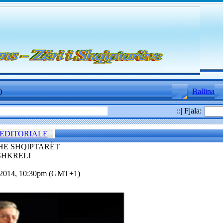
)
Ballina
::| Fjala:
EDITORIALE
HE SHQIPTARËT
SHKRELI
.2014, 10:30pm (GMT+1)