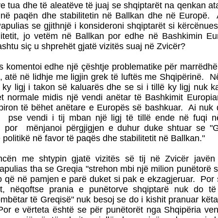
e tua dhe të aleatëve të juaj se shqiptarët na qenkan a
jnë paqën dhe stabilitetin në Ballkan dhe në Europë. 
Papulias se gjithnjë i konsideroni shqiptarët si kërcënue
litetit, jo vetëm në Ballkan por edhe në Bashkimin Eu
 ashtu siç u shprehët gjatë vizitës suaj në Zvicër?
as komentoi edhe një çështje problematike për marrëdhë
 atë në lidhje me ligjin grek të luftës me Shqipërinë. 
 ky ligj i takon së kaluarës dhe se si i tillë ky ligj nuk 
t normale midis një vendi anëtar të Bashkimit Europia
piron të bëhet anëtare e Europës së bashkuar. Ai nuk 
e pse vendi i tij mban një ligj të tillë ende në fuqi në
1, por mënjanoi përgjigjen e duhur duke shtuar se "G
politikë në favor të paqës dhe stabilitetit në Ballkan."
cën me shtypin gjatë vizitës së tij në Zvicër javën 
apulias tha se Greqia "strehon mbi një milion punëtorë s
jo që në pamjen e parë duket si pak e ekzagjeruar. Por 
t, nëqoftse prania e punëtorve shqiptarë nuk do të
ombëtar të Greqisë" nuk besoj se do i kishit pranuar kët
Por e vërteta është se për punëtorët nga Shqipëria ven