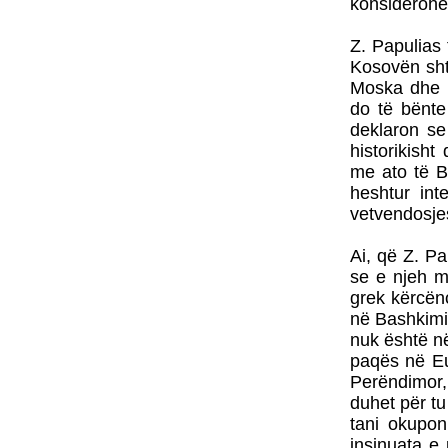
konsiderohet 
Z. Papulias
Kosovën sht
Moska dhe B
do të bënte
deklaron se
historikish
me ato të B
heshtur int
vetvendosjes
Ai, që Z. Pa
se e njeh mi
grek kërcëno
në Bashkimin
nuk është në
paqës në Eur
Perëndimor,
duhet për tu
tani okupo
insinuata e