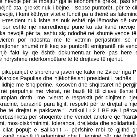
e nevojë për të mbajtur gjallë ekonominë greke, pasi 
ëjnë ata, grekët nuk i bëjnë. Sepse puntorët, për të ci
evojë, i keni këthyer vitet e fundit pa u thënë as falemind
. President nuk ishte as nuk është një lëmoshë që Gre
, por është një marrëdhënje pune ku ata kanë nevojë
ka nevojë për ta, ashtu siç ndodhë në shumë vende të
Zvicrën por ndoshta me të vetmin përjashtim se 
trajtohen shumë më keq se puntorët emigrantë në vende
 një fakt ky që është dokumentuar herë pas here
ë ndryshme ndërkombëtare të të drejtave të njeriut.
 pikëpamjet e shprehura javën që kaloi në Zvicër nga Pr
 Karolos Papulias dhe njëkohësisht president i radhës i
 lidhje me Shqipërinë, Kosovën dhe shqiptarët në përgji
në përputhje me vlerat, në bazë të të cilave është 
ropian dmth me "vlerat e respektit për dinjitetin nje
kracinë, barazinë para ligjit, respekt për të drejtat e nje
he të drejtat e pakicave." Artikulli I-2 i BE-së i përc
 përbashkëta për shoqëritë dhe vendet anëtare që "kara
i, mos-diskriminimi, toleranca, drejtësia dhe solidariteti..
 cilat popujt e Ballkanit -- përfshirë mbi të gjithë 
- kanë nevojë t'i adaptojnë dhe t'i jetojnë për një fqinjë