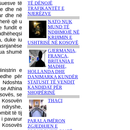
80 AMERIKANË
qsuesve të
TË DËNOJË
KËNDOJNË SOT PARA
TRAFIKANTËT E
te dhe në
KUVENDIT TË
NJERËZVE
uar dhe në
SHQIPËRISË KËNGË
oherë që u
NATO NUK
PATRIOTIKE SHQIPTARE
MUND TË
e fundit e
PARULLA DASHURIE
NDIHMOJË NË
 udhëheqsi
PËR KOSOVËN DHE
KRIJIMIN E
a, duke iu
SHKRIMTARI
USHTRISË NË KOSOVË
asnjanëse
ZEJNULLAH
GJERMANIA,
RRAHMANINga REXHEP
egua shumë
FRANCA,
SHAHU
BRITANIA E
SHQIPTARËT E
MADHE,
BASHKUAR NGRITËN
nistrin e
HOLLANDA DHE
FLAMURIN KOMBËTAR
 edhe për
DANIMARKA KUNDËR
NË 'KËMBANËN E
. Ndoshta
STATUSIT TË VENDIT
PAQES' NË
KANDIDAT PËR
 se Athina
ROVERETOFotoreportazh
SHQIPËRINË
osovës, se
nga FLORIM ZEQA
eh Kosovën
THAÇI
VRASJA E POPULLIT
 ndryshe,
DHE SHTETIT NË EMËR
bit të tij
TË PUSHTETIT!-Apo çfarë
i pavarur
(çka) ndodhi në
PARALAJMËRON
Kumanovë...?!Nga AGRON
e Kosovës
ZGJEDHJEN E
SHABANI