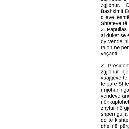
zgjidhur. D
Bashkimit E
cilave ësh
Shteteve të
Z. Papulias
ai duket se 
dy vende his
rajon në për
veçanti.
Z. Presiden
zgjidhur nj
vuajtjeve të
të parë Sht
i njohur ng
vendeve anë
nënkuptohet
zhytur në gj
shpërngulja
do të kisht
dhe në përg