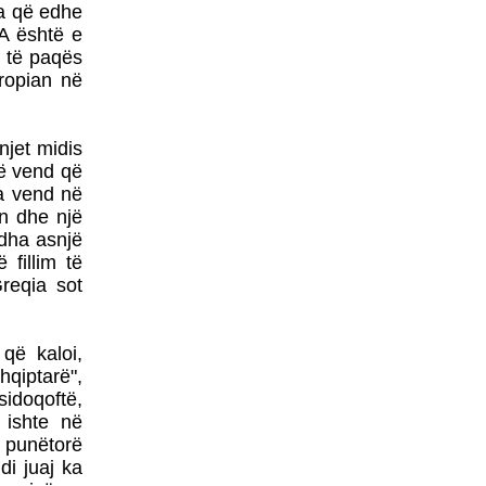
FASLLI HALITI,
ta që edhe
BOTOHET NË ROMË
A është e
NGA SHTËPIA BOTUESE
s të paqës
Â«EdilLetÂ»Në përkthimin
ropian në
dhe redaktimin e poetit të
shquar Gëzim Hajdari
njet midis
Në vend që
ka vend në
n dhe një
dha asnjë
Barometri
 fillim të
diplomatikTRADHTARËVE
reqia sot
NUK IU DORËZOHEN
LETRA PËRSHPIRTËSE,
AS
që kaloi,
PARALAJMËRUESE!Nga
Prof. Dr. MEHDI HYSENI
hqiptarë",
sidoqoftë,
BDI DEL SOT NGA
 ishte në
QEVERIA - FUNDI I
QEVERISË GRUEVSKI
a punëtorë
di juaj ka
ZËRI - EDHE NË