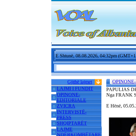
E Shtunë, 08.08.2026, 04:32pm (GMT+1
OPINONE-
Gjithë lajmet
LAJMI I FUNDIT
PAPULIAS D
OPINONE-
Nga FRANK 
EDITORIALE
ZVICRA
E Hënë, 05.05
INTERVISTË-
PRESS
SHQIPTARËT
LAJME
NDËRKOMBËTARE