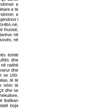
POLITIKANËVE
ndrimet e
MAQEDONAS
ëtare e të
NATO-ja DHE BE-ja JANË
ndrimin e
BASHKËFAJTORE PËR
ëndrimi i
SITUATËN NË
 SHBA-në,
MAQEDONINga
të Rusisë,
AUGUSTIN PALOKAJ
ptarëve në
ERDOGAN NË TIRANË -
osovës, në
TAKOHET ME NISHANIN
vës është
luftës dhe
PROTESTA SOT NË
, në radhë
SHKUP - TË DORËHIQET
avarur dhe
QEVERIA NË TËRËSI
ë se 100-
PYETJA E VOGËLUSHES
ias, lë të
ZAMIRA JASHARI NGA
 ishin të
KUMANOVA - NËNË, A
çit dhe se
VRASIN FËMIJË?
hekullore,
LIBRI ME POEZI TË
në Ballkan
ZGJEDHURA I POETIT
dalë boja