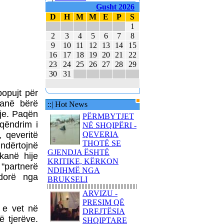
E MBAJTËN PARA
Gusht 2026
KUVENDIT KONCERTIN
D
H
M
M
E
P
S
ME KËNGË PATRIOTIKE
1
SHQIPTARE
2
3
4
5
6
7
8
9
10
11
12
13
14
15
KËNGËTARJA
16
17
18
19
20
21
22
BRITANIKE E SHTYN
UDHËTIMIN NË
23
24
25
26
27
28
29
HAPËSIRË
30
31
JUVENTUS DHE
popujt për
BARCELONA NË
kanë bërë
::| Hot News
FINALEN EVROPIANE
nje. Paqën
PËRMBYTJET
POLAKËT PO
qëndrim i
NË SHQIPËRI -
PËRGATITEN PËR LUFTË
, qeveritë
QEVERIA
REPUBLIKA E KOSOVËS
THOTË SE
ndërtojnë
DHE REPUBLIKA E
GJENDJA ËSHTË
kanë hije
SHQIPËRISË - BASHKË
KRITIKE, KËRKON
 "partnerë
NË KANË
NDIHMË NGA
dorë nga
BRUKSELI
ARVIZU -
PRESIM QË
ë e vet në
DREJTËSIA
ë tjerëve.
SHQIPTARE