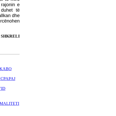
TABLO NGA HELIDON
 rajonin e
HALITI
 duhet të
TË RËNËT E
allkan dhe
KUMANOVËSPoezi
ërcënohen
promemoriale nga
RRUSTEM GECI
PRESIDENTI PUTIN
 SHKRELI
PRET SEKRETARIN
KERRY NË SOÇI
MBYLLET AEROPORTI I
PRISHTINËS -
MENJËHERË PAS
AKSIDENTIMIT TË
M KABO
HELIKOPTERIT TË
EULEX-it
UÇPAPAJ
ZËRI I AMERIKËS -
MBIZOTËROJNË
VID
PAQARTËSITË NË
MAQEDONI
RMALITETI