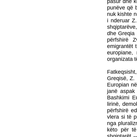
pasur dhe k
punëve që b
nuk kishte n
i nderuar Z
shqiptarëve
dhe Greqia 
përfshirë 
emigrantët 
europiane,
organizata t
Fatkeqsisht,
Greqisë, Z.
Europian në
janë aspak 
Bashkimi Eu
lirinë, demo
përfshirë ed
vlera si të
nga pluralizm
këto për të
shqiptarët -