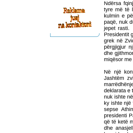
Ndërsa fqin
tyre më të 
kulmin e pë
paqë, nuk d
jepet rasti.
Presidentit 
grek në Zvi
përgjigjur 
dhe gjithmo
miqësor me 
Në një kon
Jashtëm zvi
marrëdhënj
deklarata e 
nuk ishte n
ky ishte nj
sepse Athi
presidenti P
që të ketë 
dhe anasjel