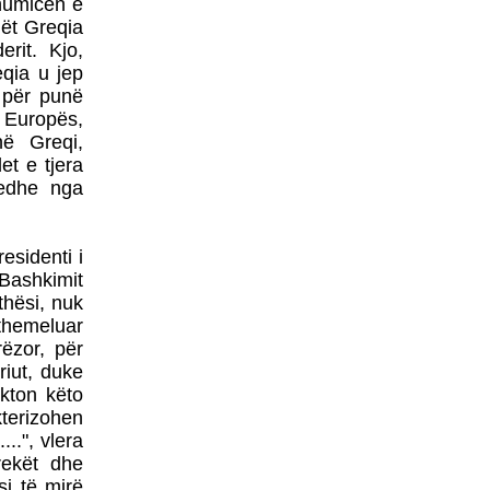
shumicën e
KOSOVË MUND TË
PËRSËRITET RASTI I
lët Greqia
KUMANOVËS!
erit. Kjo,
qia u jep
VUÇIÇ MË 27 MAJ IA
 për punë
KTHEN VIZITËN RAMËS
 Europës,
PRISHTINA DHE SHKUPI
në Greqi,
BËJNË IDENTIFIKIMIN E
t e tjera
TË VRARËVE
 edhe nga
NËNKRYETARI I
esidenti i
PARLAMENTIT
 Bashkimit
EVROPIAN KËRKON
thësi, nuk
DORËHEQJEN E
themeluar
GRUEVSKIT
rëzor, për
PRESIDENTI ERDOGAN
riut, duke
SOT VIZITON TIRANËN
akton këto
TRI DORËHEQJE NË
kterizohen
QEVERINË E
...", vlera
MAQEDONISË
grekët dhe
ALBUMI I PIKTORIT - 3
si të mirë