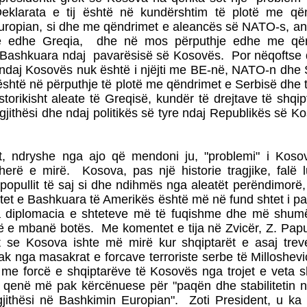
eklarata e tij është në kundërshtim të plotë me që
uropian, si dhe me qëndrimet e aleancës së NATO-s, an
të edhe Greqia, dhe në mos përputhje edhe me që
 Bashkuara ndaj pavarësisë së Kosovës. Por nëqoftse q
 ndaj Kosovës nuk është i njëjti me BE-në, NATO-n dhe
është në përputhje të plotë me qëndrimet e Serbisë dhe 
torikisht aleate të Greqisë, kundër të drejtave të shqi
gjithësi dhe ndaj politikës së tyre ndaj Republikës së K
t, ndryshe nga ajo që mendoni ju, "problemi" i Koso
ëherë e mirë. Kosova, pas një historie tragjike, falë 
 popullit të saj si dhe ndihmës nga aleatët perëndimorë
etet e Bashkuara të Amerikës është më në fund shtet i p
a diplomacia e shteteve më të fuqishme dhe më shum
 e mbanë botës. Me komentet e tija në Zvicër, Z. Papul
 se Kosova ishte më mirë kur shqiptarët e asaj treve
ak nga masakrat e forcave terroriste serbe të Milloshevi
 me forcë e shqiptarëve të Kosovës nga trojet e veta s
e qenë më pak kërcënuese për "paqën dhe stabilitetin 
jithësi në Bashkimin Europian". Zoti President, u ka 