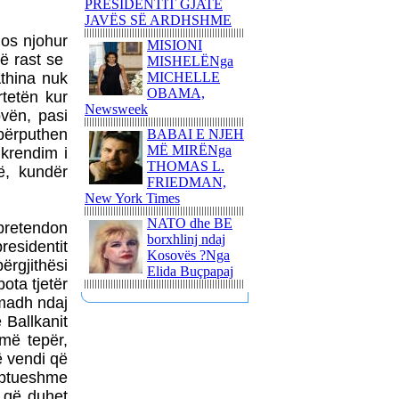
PRESIDENTIT GJATË
JAVËS SË ARDHSHME
NJË ITINERAR
mos njohur
TRONDITËS
MISIONI
POETIKShaip Beqiri: Hidra
ë rast se
MISHELËNga
e mllefit / Hydra des Zorns,
thina nuk
MICHELLE
Limmat Verlag, 2014,
OBAMA,
rtetën kur
ZÃ¼richNga ADEM
Newsweek
vën, pasi
GASHI
përputhen
BABAI E NJEH
PAUL GAUGUIN - NJË
MË MIRËNga
krendim i
UDHËTIM DREJT
THOMAS L.
ë, kundër
VENDEVE
FRIEDMAN,
IDILIKEEkspozita e
New York Times
Fondation Beyeler propozon
NATO dhe BE
një nga ngjarjet kulturore
 pretendon
borxhlinj ndaj
pikante të vitit 2015
residentit
Kosovës ?Nga
ërgjithësi
PërkujtimMARIAN TUNAJ
Elida Buçpapaj
- VEPRIMTAR I SHQUAR
ota tjetër
PËR LIRINË DHE
 madh ndaj
PAVARËSINË E
 Ballkanit
KOSOVËS
më tepër,
Ohridsky - UASHINGTONI
jë vendi që
BLLOKON LLOGARITË
uptueshme
DHE PRONAT E
" që duhet