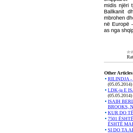
midis njëri 
Ballkanit 
mbrohen dhe
në Europë -
as nga shqip
Rat
Other Articles
RILINDJA 
(05.05.2014)
LDK-ja E 
(05.05.2014)
ISAIH BER
BROOKS, Ne
KUR DO TË
7501 ËSHT
ËSHTË MA
SI DO TA 