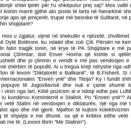
onjë shtet tjetër për t'u shkëputur prej saj? Mos vallë 
t kishin marrë gjithë ato poste të larta në hierarkinë sht
rije apo që jeniçerët, trupat më besnike të Sulltanit, në
hin shqiptarë?
 mos u zgjatur, vijmë në shekullin e njëzetë, zhvillimet
ë Dytë Botërore, ku ndalet dhe zoti Çili. Përsëri ne ke
ër fatin tragjik tonin, në krye të PK Shqiptare e më 
ional Çlirimtar, doli Enver Hoxha që kishte si qëlli
ushetit dhe jo çlirimin e vendit e më pas vendosjen e 
në shërbim të popullit. Ai u tregua krejt ndryshe nga ud
fton të lexoni "Diktatorët e Ballkanit", të B.Fisherit. Si 
 Internacionales "Enveri ynë" dhe Titoja? Ky i fundit shih
e popujve të Jugosllavisë dhe nuk e çante shumë 
ë i vinin nga lart. Këtë pozicion ai e ndoqi edhe pas Luftë
 iu kundërvu Kominternit e Stalinit. Po "Enveri ynë"? A
e vetë Stalini në vendosjen e diktaturës, një nga më 
list apo dhe më gjerë. Mjafton të kujtoni kolektivizmin
 të shpejta e me dhunë, sa që e kritikoi edhe vetë S
ti me të. (Lexoni librin "Me Stalinin").