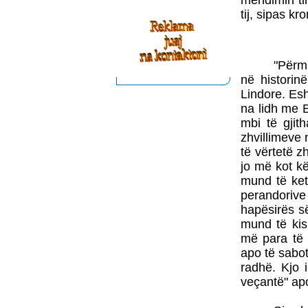
mendimin ti
tij, sipas k
"Përm
në historin
Lindore. Esh
na lidh me 
mbi të gjit
zhvillimeve
të vërtetë z
jo më kot k
mund të ketë
perandorive
hapësirës s
mund të kis
më para të 
apo të sabot
radhë. Kjo 
veçantë" apo