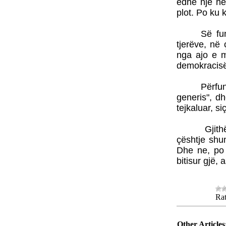
edhe një he
plot. Po ku 
Së fun
tjerëve, në
nga ajo e m
demokracisë,
Përfu
generis", d
tejkaluar, siç
Gjith
çështje shu
Dhe ne, po 
bitisur gjë, 
Rat
Other Articles