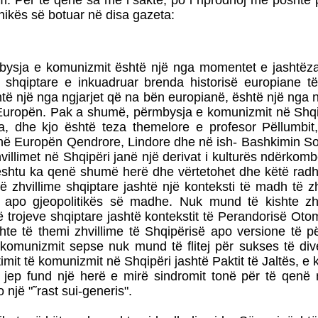
m. Për të qënë sa më i saktë, po i riprodhoj më poshtë
ronikës së botuar në disa gazeta:
bysja e komunizmit është një nga momentet e jashtë
ë shqiptare e inkuadruar brenda historisë europiane t
të një nga ngjarjet që na bën europianë, është një nga n
Europën. Pak a shumë, përmbysja e komunizmit në Shqip
ha, dhe kjo është teza themelore e profesor Pëllumbit,
 në Europën Qendrore, Lindore dhe në ish- Bashkimin So
hvillimet në Shqipëri janë një derivat i kulturës ndërkom
ështu ka qenë shumë herë dhe vërtetohet dhe këtë radh
 zhvillime shqiptare jashtë një konteksti të madh të zhv
 apo gjeopolitikës së madhe. Nuk mund të kishte zhv
ë trojeve shqiptare jashtë kontekstit të Perandorisë Ot
hte të themi zhvillime të Shqipërisë apo versione të 
komunizmit sepse nuk mund të flitej për sukses të div
imit të komunizmit në Shqipëri jashtë Paktit të Jaltës, e
i jep fund një herë e mirë sindromit tonë për të qenë n
 një "˜rast sui-generis".