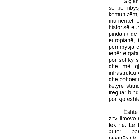
Siç sh
se përmbysj
komunizëm,
momentet e
historisë e
pindarik që
europianë, 
përmbysja e
tepër e gabu
por sot ky s
dhe më gje
infrastrukturë
dhe pohoet n
këtyre stan
treguar bin
por kjo ësht
Është
zhvillimeve
tek ne. Le 
autori i pa
pavarësinë