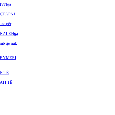
TABLO NGA HELIDON
IVNga
HALITI
TË RËNËT E
UÇPAPAJ
KUMANOVËSPoezi
promemoriale nga
ze për
RRUSTEM GECI
TYRALENga
PRESIDENTI PUTIN
PRET SEKRETARIN
b që nuk
KERRY NË SOÇI
MBYLLET AEROPORTI I
PRISHTINËS -
EF YMERI
MENJËHERË PAS
AKSIDENTIMIT TË
HELIKOPTERIT TË
E TË
EULEX-it
ZËRI I AMERIKËS -
ATI TË
MBIZOTËROJNË
PAQARTËSITË NË
MAQEDONI