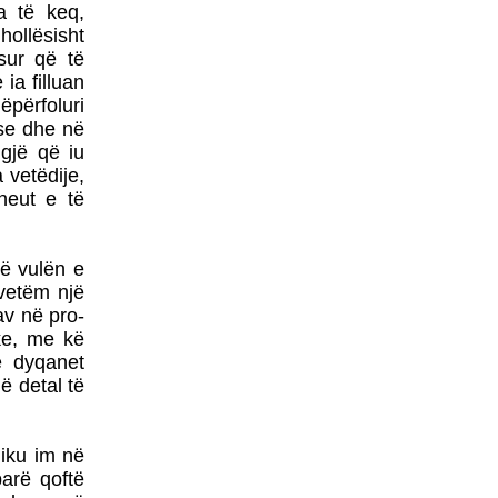
a të keq,
BOTOHET NË ROMË
hollësisht
NGA SHTËPIA BOTUESE
sur që të
Â«EdilLetÂ»Në përkthimin
dhe redaktimin e poetit të
a filluan
shquar Gëzim Hajdari
ëpërfoluri
 se dhe në
gjë që iu
 vetëdije,
heut e të
Barometri
në vulën e
diplomatikTRADHTARËVE
 vetëm një
NUK IU DORËZOHEN
av në pro-
LETRA PËRSHPIRTËSE,
ike, me kë
AS
PARALAJMËRUESE!Nga
e dyqanet
Prof. Dr. MEHDI HYSENI
ë detal të
BDI DEL SOT NGA
QEVERIA - FUNDI I
QEVERISË GRUEVSKI
miku im në
arë qoftë
ZËRI - EDHE NË