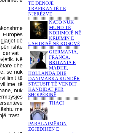
 pohimet e
80 AMERIKANË
TË DËNOJË
KËNDOJNË SOT PARA
TRAFIKANTËT E
KUVENDIT TË
NJERËZVE
SHQIPËRISË KËNGË
PATRIOTIKE SHQIPTARE
NATO NUK
MUND TË
zakonshme
PARULLA DASHURIE
NDIHMOJË NË
ë Europës
PËR KOSOVËN DHE
KRIJIMIN E
gjarjet që
SHKRIMTARI
USHTRISË NË KOSOVË
ZEJNULLAH
ëri ishte
RRAHMANINga REXHEP
GJERMANIA,
 derivat i
SHAHU
FRANCA,
vjetik. Në
BRITANIA E
SHQIPTARËT E
bëtare dhe
MADHE,
BASHKUAR NGRITËN
ë, se nuk
HOLLANDA DHE
FLAMURIN KOMBËTAR
illimit të
DANIMARKA KUNDËR
NË 'KËMBANËN E
illime të
STATUSIT TË VENDIT
PAQES' NË
KANDIDAT PËR
omane, nuk
ROVERETOFotoreportazh
SHQIPËRINË
përmbysjes
nga FLORIM ZEQA
ersantëve
THAÇI
VRASJA E POPULLIT
 kështu me
DHE SHTETIT NË EMËR
jë "rast i
TË PUSHTETIT!-Apo çfarë
(çka) ndodhi në
PARALAJMËRON
Kumanovë...?!Nga AGRON
ZGJEDHJEN E
SHABANI