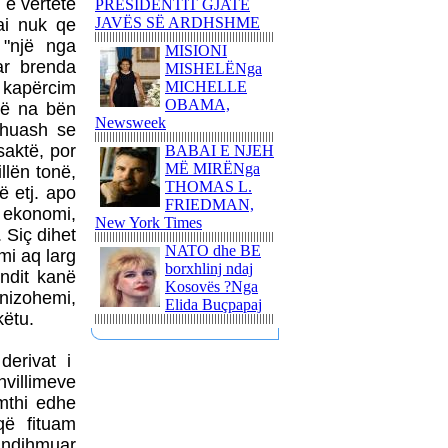
 e vërtetë
PRESIDENTIT GJATË
JAVËS SË ARDHSHME
ai nuk qe
NJË ITINERAR
TRONDITËS
 "një nga
MISIONI
POETIKShaip Beqiri: Hidra
ar brenda
MISHELËNga
e mllefit / Hydra des Zorns,
ë kapërcim
MICHELLE
Limmat Verlag, 2014,
OBAMA,
 që na bën
ZÃ¼richNga ADEM
Newsweek
thuash se
GASHI
aktë, por
BABAI E NJEH
PAUL GAUGUIN - NJË
MË MIRËNga
llën tonë,
UDHËTIM DREJT
THOMAS L.
ë etj. apo
VENDEVE
FRIEDMAN,
 ekonomi,
IDILIKEEkspozita e
New York Times
Fondation Beyeler propozon
. Siç dihet
një nga ngjarjet kulturore
NATO dhe BE
mi aq larg
pikante të vitit 2015
borxhlinj ndaj
undit kanë
Kosovës ?Nga
PërkujtimMARIAN TUNAJ
nizohemi,
Elida Buçpapaj
- VEPRIMTAR I SHQUAR
këtu.
PËR LIRINË DHE
PAVARËSINË E
derivat i
KOSOVËS
hvillimeve
Ohridsky - UASHINGTONI
mthi edhe
BLLOKON LLOGARITË
që fituam
DHE PRONAT E
 ndihmuar