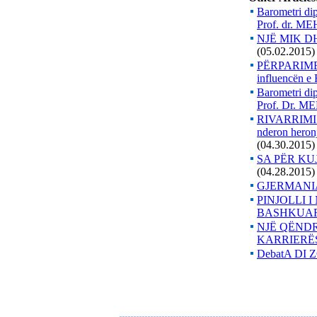
Barometri
Prof. dr. 
NJË MIK 
(05.02.2015)
PËRPARIME
influencën 
Barometri 
Prof. Dr. 
RIVARRIMI
nderon hero
(04.30.2015)
SA PËR KU
(04.28.2015)
GJERMANIA
PINJOLLI 
BASHKUAR
NJË QËNDR
KARRIERËSN
DebatA DI