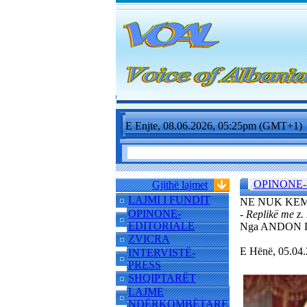
E Enjte, 08.06.2026, 05:25pm (GMT+1)
OPINONE-
Gjithë lajmet
LAJMI I FUNDIT
NE NUK KEM
OPINONE-
- Replikë me z.
EDITORIALE
Nga ANDON
ZVICRA
E Hënë, 05.04
INTERVISTË-
PRESS
SHQIPTARËT
LAJME
NDËRKOMBËTARE