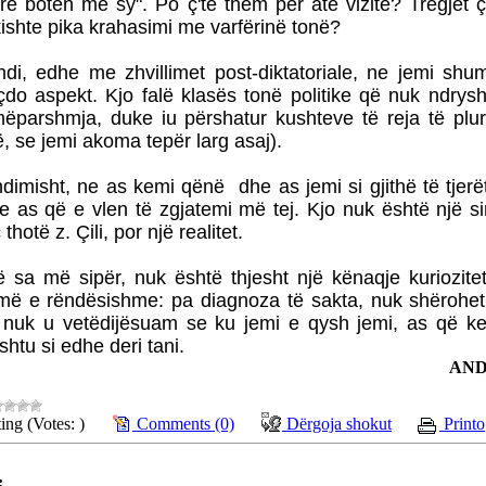
rë botën me sy". Po ç'të them për atë vizitë? Tregjet
kishte pika krahasimi me varfërinë tonë?
di, edhe me zhvillimet post-diktatoriale, ne jemi shu
 çdo aspekt. Kjo falë klasës tonë politike që nuk ndry
ëparshmja, duke iu përshatur kushteve të reja të plura
 se jemi akoma tepër larg asaj).
ndimisht, ne as kemi qënë
dhe as jemi si gjithë të tjerë
he as që e vlen të zgjatemi më tej. Kjo nuk është një 
 thotë z. Çili, por një realitet.
ë sa më sipër, nuk është thjesht një kënaqje kuriozitet
më e rëndësishme: pa diagnoza të sakta, nuk shërohet 
nuk u vetëdijësuam se ku jemi e qysh jemi, as që ke
ashtu si edhe deri tani.
AND
ing (Votes: )
Comments (0)
Dërgoja shokut
Printo
: