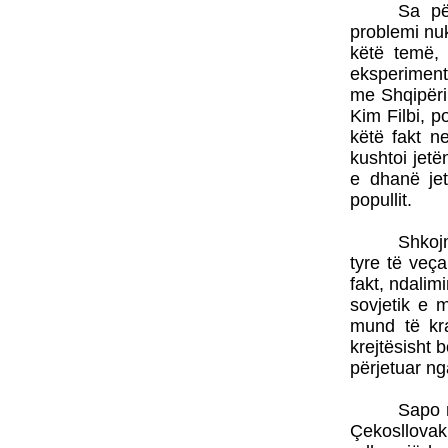
Sa pë
problemi nuk
këtë temë,
eksperiment
me Shqipërin
Kim Filbi, p
këtë fakt n
kushtoi jetë
e dhanë je
popullit.
Shkojm
tyre të veç
fakt, ndalim
sovjetik e 
mund të kr
krejtësisht 
përjetuar ng
Sapo m
Çekosllovak