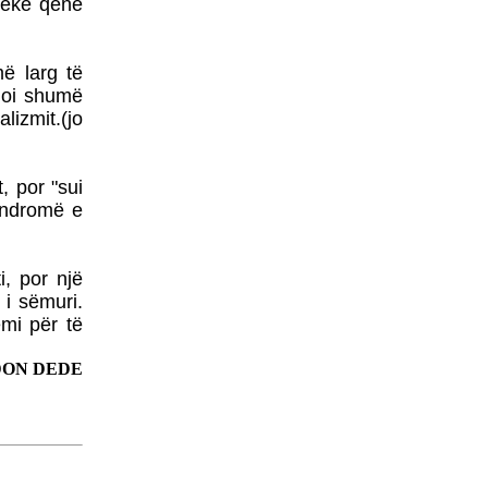
KOSOVË MUND TË
 çeke qenë
PËRSËRITET RASTI I
KUMANOVËS!
më larg të
VUÇIÇ MË 27 MAJ IA
KTHEN VIZITËN RAMËS
shoi shumë
lizmit.(jo
PRISHTINA DHE SHKUPI
BËJNË IDENTIFIKIMIN E
TË VRARËVE
t, por "sui
sindromë e
NËNKRYETARI I
PARLAMENTIT
i, por një
EVROPIAN KËRKON
i sëmuri.
DORËHEQJEN E
mi për të
GRUEVSKIT
PRESIDENTI ERDOGAN
ON DEDE
SOT VIZITON TIRANËN
TRI DORËHEQJE NË
QEVERINË E
MAQEDONISË
ALBUMI I PIKTORIT - 3