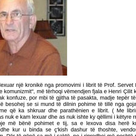
exuar një kronikë nga promovimi i librit të Prof. Servet 
e komunizmit", më tërhoqi vëmendjen fjala e Henri
Çilit
ak konfuze, por mbi të gjitha të pasakta, madje tepër t
ë besohej se si mund të dilnin pohime të tillë nga go
 me që ka shkruar dhe parathënien e librit. ( Me libr
 nuk e kam lexuar dhe as nuk ishte ky qëllimi i këtyre r
pje më bënë pohimet e tij, sa e lexova disa herë k
dhe kur u binda se ç'kish dashur të thoshte, vendo