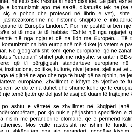
ihet, në këto pak rreshta ai hedh disa ide. Së pari, është
a e komunizmit apo më saktë, dikaturës tek ne,(se 
 siç e pohon dhe profesori në librin e vet), ishte
 jashtëzakonshme në historinë shqiptare e inkuadru
uropiane të Europës Lindore.". Por më poshtë ai bën nj
 s'ka si të mos të të habisë: "Eshtë një nga ngjarjet
është një nga ngjarjet që na lidh me Europën.". Të 
 komunizmit na bën europianë më duket jo vetëm e pas
ar. Ne gjeografikisht kemi qënë europianë, që në zanafi
tatus "europian" shihet pak më ndryshe, si antar i BE-s
rë: që t'i përgjigjesh standarteve europiane në
, institucione, politikë, kulturë, nivel jetese, sjellje,etj.etj.
ga të gjithë ne apo dhe nga të huajt që na njohin, ne je
darteve europiane. Zhvillimet e këtyre 25 vjetëve të f
dshëm se do të na duhet dhe shumë kohë që të europia
ë një temë tjetër që del jashtë asaj që duam të trajtojmë 
 po ashtu e vërtetë se zhvillimet në Shqipëri janë 
 ndërkombëtare, por kjo nuk e përjashton specifikën e z
ta nisim me perandorinë otomane, që e përmend kali
rathënies. Mos vallë rastësisht ne ishim të fundit 
 e u shkëputëm nga ajo perandori, ndonëse kishim