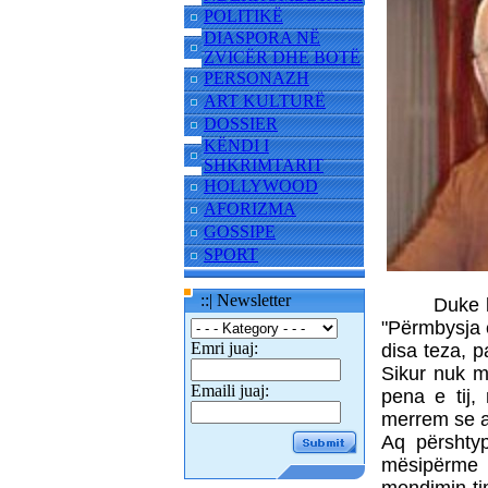
POLITIKË
DIASPORA NË
ZVICËR DHE BOTË
PERSONAZH
ART KULTURË
DOSSIER
KËNDI I
SHKRIMTARIT
HOLLYWOOD
AFORIZMA
GOSSIPE
SPORT
::| Newsletter
Duke l
"Përmbysja 
Emri juaj:
disa teza, p
Sikur nuk m
Emaili juaj:
pena e tij,
merrem se as
Aq përshty
mësipërme 