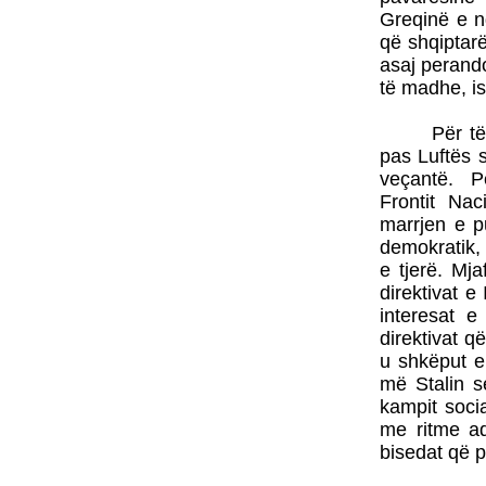
Greqinë e nd
që shqiptarë
asaj perando
të madhe, is
Për të
pas Luftës s
veçantë.
P
Frontit Nac
marrjen e p
demokratik, 
e tjerë. Mja
direktivat e
interesat 
direktivat q
u shkëput e
më Stalin s
kampit socia
me ritme aq
bisedat që pa