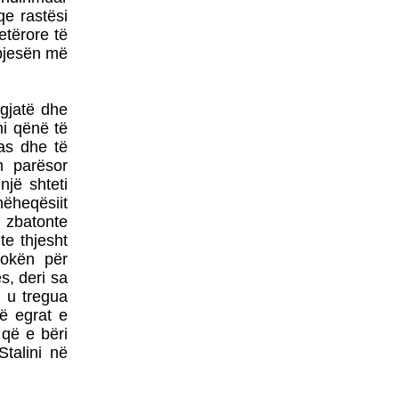
POLITIKANËVE
qe rastësi
MAQEDONAS
etërore të
NATO-ja DHE BE-ja JANË
 pjesën më
BASHKËFAJTORE PËR
SITUATËN NË
MAQEDONINga
AUGUSTIN PALOKAJ
 gjatë dhe
mi qënë të
ERDOGAN NË TIRANË -
pas dhe të
TAKOHET ME NISHANIN
m parësor
një shteti
hëheqësiit
i zbatonte
PROTESTA SOT NË
te thjesht
SHKUP - TË DORËHIQET
kokën për
QEVERIA NË TËRËSI
s, deri sa
PYETJA E VOGËLUSHES
i u tregua
ZAMIRA JASHARI NGA
të egrat e
KUMANOVA - NËNË, A
 që e bëri
VRASIN FËMIJË?
talini në
LIBRI ME POEZI TË
ZGJEDHURA I POETIT
FASLLI HALITI,