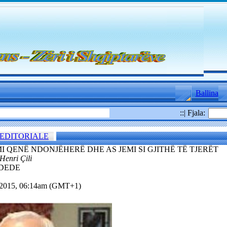
Ballina
::| Fjala:
EDITORIALE
I QENË NDONJËHERË DHE AS JEMI SI GJITHË TË TJERËT
 Henri Çili
 DEDE
.2015, 06:14am (GMT+1)