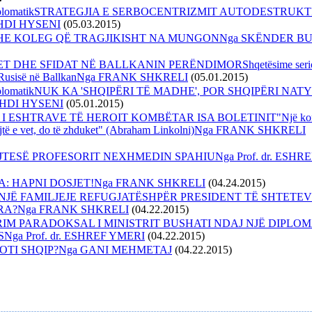
 diplomatikSTRATEGJIA E SERBOCENTRIZMIT AUTODESTRUKT
MEHDI HYSENI
(05.03.2015)
DHE KOLEG QË TRAGJIKISHT NA MUNGONNga SKËNDER B
T DHE SFIDAT NË BALLKANIN PERËNDIMORShqetësime serio
e Rusisë në BallkanNga FRANK SHKRELI
(05.01.2015)
diplomatikNUK KA 'SHQIPËRI TË MADHE', POR SHQIPËRI NA
MEHDI HYSENI
(05.01.2015)
 I ESHTRAVE TË HEROIT KOMBËTAR ISA BOLETINIT"Një kom
njtë e vet, do të zhduket" (Abraham Linkolni)Nga FRANK SHKRELI
JTESË PROFESORIT NEXHMEDIN SPAHIUNga Prof. dr. ESHR
: HAPNI DOSJET!Nga FRANK SHKRELI
(04.24.2015)
I NJË FAMILJEJE REFUGJATËSHPËR PRESIDENT TË SHTETEV
A?Nga FRANK SHKRELI
(04.22.2015)
IM PARADOKSAL I MINISTRIT BUSHATI NDAJ NJË DIPLOM
ga Prof. dr. ESHREF YMERI
(04.22.2015)
 ZOTI SHQIP?Nga GANI MEHMETAJ
(04.22.2015)