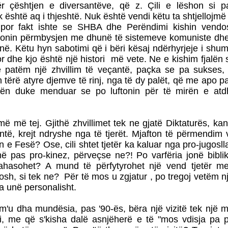
r çështjen e diversantëve, që z. Çili e lëshon si p
 është aq i thjeshtë. Nuk është vendi këtu ta shtjellojmë 
 por fakt ishte se SHBA dhe Perëndimi kishin vendo
onin përmbysjen me dhunë të sistemeve komuniste dhe i
ë. Këtu hyn sabotimi që i bëri kësaj ndërhyrjeje i shum
or dhe kjo është një histori
më vete. Ne e kishim fjalën
e patëm një zhvillim të veçantë, paçka se pa sukses, 
n tërë atyre djemve të rinj, nga të dy palët, që me apo pa
tën duke menduar se po luftonin për të mirën e atd
ë më tej. Gjithë zhvillimet tek ne gjatë Diktaturës, ka
antë, krejt ndryshe nga të tjerët. Mjafton të përmendim
in e Fesë? Ose, cili shtet tjetër ka kaluar nga pro-jugosll
më pas pro-kinez, përveçse ne?! Po varfëria jonë bibl
ahasohet? A mund të përfytyrohet një vend tjetër m
bosh, si tek ne?
Për të mos u zgjatur , po tregoj vetëm nj
a unë personalisht.
'u dha mundësia, pas '90-ës, bëra një vizitë tek një 
i, me që s'kisha dalë asnjëherë e të "mos vdisja pa p