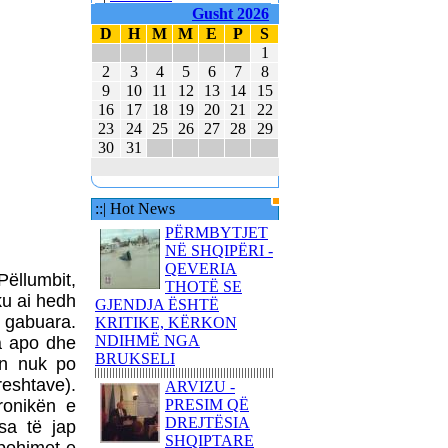
E MBAJTËN PARA
Gusht 2026
KUVENDIT KONCERTIN
D
H
M
M
E
P
S
ME KËNGË PATRIOTIKE
1
SHQIPTARE
2
3
4
5
6
7
8
KËNGËTARJA
9
10
11
12
13
14
15
BRITANIKE E SHTYN
16
17
18
19
20
21
22
UDHËTIMIN NË
23
24
25
26
27
28
29
HAPËSIRË
30
31
JUVENTUS DHE
BARCELONA NË
FINALEN EVROPIANE
::| Hot News
PËRMBYTJET
POLAKËT PO
NË SHQIPËRI -
PËRGATITEN PËR LUFTË
QEVERIA
Pëllumbit,
REPUBLIKA E KOSOVËS
THOTË SE
DHE REPUBLIKA E
 ku ai hedh
GJENDJA ËSHTË
SHQIPËRISË - BASHKË
ë gabuara.
KRITIKE, KËRKON
NË KANË
NDIHMË NGA
ja apo dhe
BRUKSELI
in nuk po
reshtave).
ARVIZU -
ronikën e
PRESIM QË
DREJTËSIA
sa të jap
SHQIPTARE