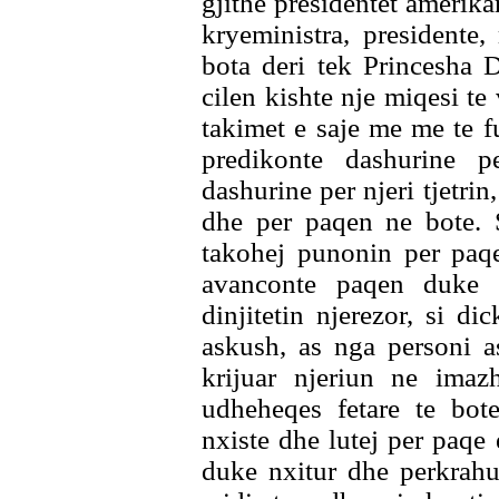
gjithe presidentet amerika
kryeministra, presidente
bota deri tek Princesha 
cilen kishte nje miqesi te 
takimet e saje me me te f
predikonte dashurine 
dashurine per njeri tjetrin
dhe per paqen ne bote. 
takohej punonin per paqe
avanconte paqen duke a
dinjitetin njerezor, si 
askush, as nga personi a
krijuar njeriun ne ima
udheheqes fetare te bote
nxiste dhe lutej per paqe
duke nxitur dhe perkrahu