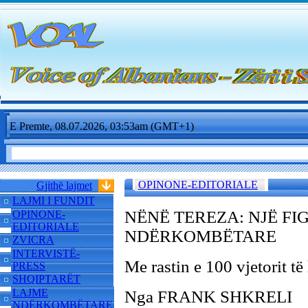
E Premte, 08.07.2026, 03:53am (GMT+1)
OPINONE-EDITORIALE
Gjithë lajmet
LAJMI I FUNDIT
NËNË TEREZA: NJË F
OPINONE-
EDITORIALE
NDËRKOMBËTARE
ZVICRA
INTERVISTË-
Me rastin e 100 vjetorit të
PRESS
SHQIPTARËT
LAJME
Nga FRANK SHKRELI
NDËRKOMBËTARE