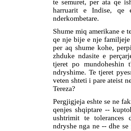
te semuret, per ata qe i
harruarit e Indise, qe
nderkombetare.
Shume miq amerikane e te
qe nje bije e nje familjeje
per aq shume kohe, perpi
zhduke ndasite e perçarj
tjeret po mundoheshin t'
ndryshime. Te tjeret pye
veten shteti i pare ateist 
Tereza?
Pergjigjeja eshte se ne fa
qenjes shqiptare -- kupto
ushtrimit te tolerances 
ndryshe nga ne -- dhe se 