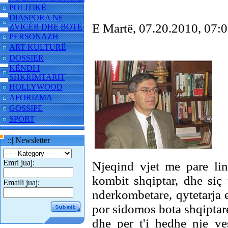
POLITIKË
DIASPORA NË
E Martë, 07.20.2010, 07
ZVICËR DHE BOTË
PERSONAZH
ART KULTURË
DOSSIER
KËNDI I
SHKRIMTARIT
HOLLYWOOD
AFORIZMA
GOSSIPE
SPORT
::| Newsletter
Emri juaj:
Njeqind vjet me pare lin
kombit shqiptar, dhe siç
Emaili juaj:
nderkombetare, qytetarja e 
por sidomos bota shqiptare
dhe per t'i hedhe nje ve