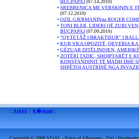
BUÇPAPAJ
(07.14.2010)
SREBRENICA ME VERSIONIN E T
(07.12.2010)
OZIL GJERMANINga ROGER COHEN,
TONI BLER, LIDERI QË ZURI V
BUÇPAPAJ
(07.09.2010)
"QYTETÃŽ I BRAKTISUR" I BAL
KUR S'KA OPOZITË, QEVERIA KA
GËZUAR DITËLINDJEN, AMERIK
ZOTËRI TADIÇ, SHQIPTARËT E 
KONSTANDINIT TË MADH DHE S
SHPËTOI AUSTRINË NGA INVAZI
::
Arkivi
|
K�rkoni
::
Copyright © 2008 VOAL - Voice of Albanians - Zëri i Shqiptarëve 