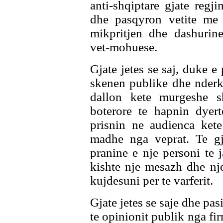
anti-shqiptare gjate regj
dhe pasqyron vetite me t
mikpritjen dhe dashurin
vet-mohuese.
Gjate jetes se saj, duke e
skenen publike dhe nderk
dallon kete murgeshe s
boterore te hapnin dyert
prisnin ne audienca kete
madhe nga veprat. Te gj
pranine e nje personi te
kishte nje mesazh dhe nj
kujdesuni per te varferit.
Gjate jetes se saje dhe pas
te opinionit publik nga fi