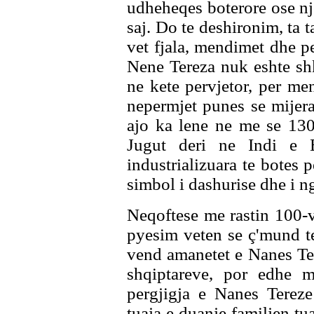
udheheqes boterore ose nj
saj. Do te deshironim, ta
vet fjala, mendimet dhe per
Nene Tereza nuk eshte sh
ne kete pervjetor, per me
nepermjet punes se mijer
ajo ka lene ne me se 130
Jugut deri ne Indi e 
industrializuara te botes 
simbol i dashurise dhe i n
Neqoftese me rastin 100-vj
pyesim veten se ç'mund te
vend amanetet e Nanes Ter
shqiptareve, por edhe m
pergjigja e Nanes Tereze
tuaja e duanje familjen tua