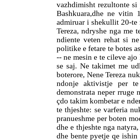
vazhdimisht rezultonte si
Bashkuara,dhe ne vitin 1
admiruar i shekullit 20-t
Tereza, ndryshe nga me te
ndiente veten rehat si n
politike e fetare te botes 
-- ne mesin e te cileve ajo
se saj. Ne takimet me ud
boterore, Nene Tereza nuk 
ndonje aktivistje per te
demonstrata neper rruge 
çdo takim kombetar e nder
te thjeshte: se varferia n
pranueshme per boten mod
dhe e thjeshte nga natyra,
dhe bente pyetje qe ishin