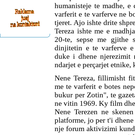
humanisteje te madhe, e 
varferit e te varferve ne b
tjeret. Ajo ishte drite sh
Tereza ishte me e madhja
20-te, sepse me gjithe s
dinjitetin e te varferve
duke i dhene njerezimit 
ndarjet e perçarjet etnike, 
Nene Tereza, fillimisht fi
me te varferit e botes ne
bukur per Zotin", te gaz
ne vitin 1969. Ky film dhe 
Nene Terezen ne skenen 
platforme, jo per t'i dhene
nje forum aktivizimi kunder