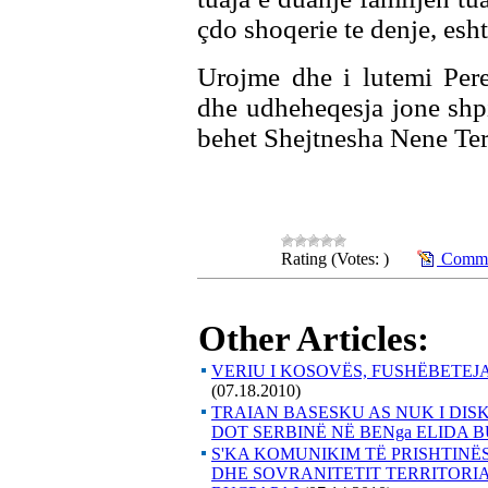
çdo shoqerie te denje, esht
Urojme dhe i lutemi Pere
dhe udheheqesja jone shpi
behet Shejtnesha Nene Ter
Rating (Votes: )
Commen
Other Articles:
VERIU I KOSOVËS, FUSHËBETEJ
(07.18.2010)
TRAIAN BASESKU AS NUK I DIS
DOT SERBINË NË BENga ELIDA 
S'KA KOMUNIKIM TË PRISHTINË
DHE SOVRANITETIT TERRITORIA