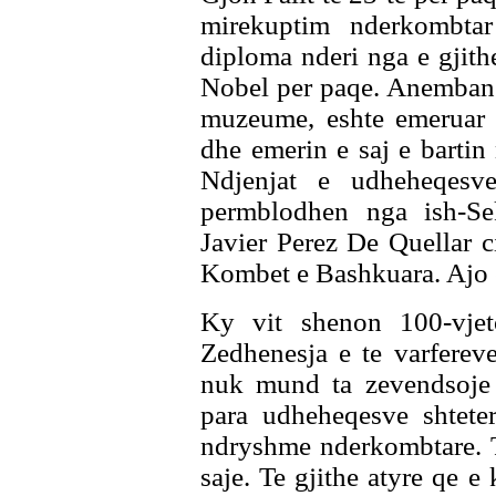
mirekuptim nderkombta
diploma nderi nga e gjit
Nobel per paqe. Anembane 
muzeume, eshte emeruar 
dhe emerin e saj e bartin 
Ndjenjat e udheheqesv
permblodhen nga ish-Se
Javier Perez De Quellar c
Kombet e Bashkuara. Ajo e
Ky vit shenon 100-vjet
Zedhenesja e te varfere
nuk mund ta zevendsoje a
para udheheqesve shteter
ndryshme nderkombtare. T
saje. Te gjithe atyre qe 