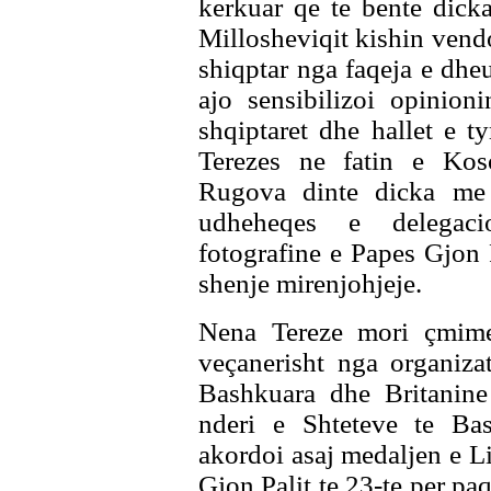
kerkuar qe te bente dick
Millosheviqit kishin ven
shiqptar nga faqeja e dhe
ajo sensibilizoi opinion
shqiptaret dhe hallet e t
Terezes ne fatin e Koso
Rugova dinte dicka me 
udheheqes e delegaci
fotografine e Papes Gjon 
shenje mirenjohjeje.
Nena Tereze mori çmime
veçanerisht nga organizat
Bashkuara dhe Britanine
nderi e Shteteve te Ba
akordoi asaj medaljen e Li
Gjon Palit te 23-te per pa