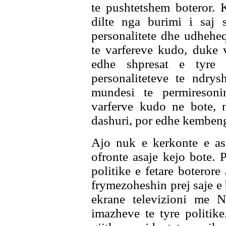
te pushtetshem boteror. 
dilte nga burimi i saj 
personalitete dhe udheheq
te varfereve kudo, duke 
edhe shpresat e tyre 
personaliteteve te ndry
mundesi te permireson
varferve kudo ne bote, n
dashuri, por edhe kembeng
Ajo nuk e kerkonte e as 
ofronte asaje kejo bote. 
politike e fetare boterore
frymezoheshin prej saje e b
ekrane televizioni me N
imazheve te tyre politike