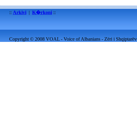
::
Arkivi
|
K�rkoni
::
Copyright © 2008 VOAL - Voice of Albanians - Zëri i Shqiptarëve 