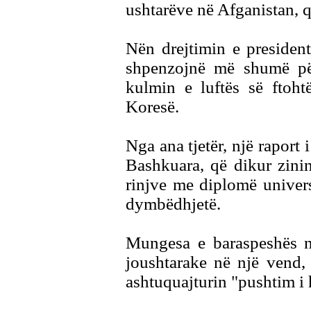
ushtarëve në Afganistan, 
Nën drejtimin e presiden
shpenzojnë më shumë për
kulmin e luftës së ftoht
Koresë.
Nga ana tjetër, një raport 
Bashkuara, që dikur zini
rinjve me diplomë univer
dymbëdhjetë.
Mungesa e baraspeshës në
joushtarake në një vend,
ashtuquajturin "pushtim i 