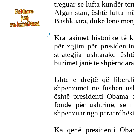
treguar se lufta kundër ter
Afganistan, është lufta më
Bashkuara, duke lënë mënj
Krahasimet historike të kë
për zgjim për presidenti
strategjia ushtarake ës
burimet janë të shpërndara
Ishte e drejtë që libera
shpenzimet në fushën ush
është presidenti Obama
fonde për ushtrinë, se 
shpenzuar nga paraardhësi
Ka qenë presidenti Oba