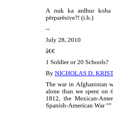
A nuk ka ardhur koha 
përparësive?! (i.b.)
--
July 28, 2010
ã€€
1 Soldier or 20 Schools?
By
NICHOLAS D. KRIS
The war in Afghanistan w
alone than we spent on t
1812, the Mexican-Amer
Spanish-American War "”