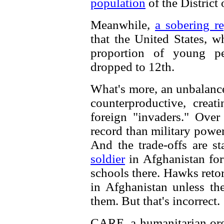
population
of the District
Meanwhile,
a sobering re
that the United States, w
proportion of young pe
dropped to 12th.
What's more, an unbalanc
counterproductive, creat
foreign "invaders." Over 
record than military power
And the trade-offs are s
soldier
in Afghanistan for
schools there. Hawks retort
in Afghanistan unless th
them. But that's incorrect.
CARE, a humanitarian org