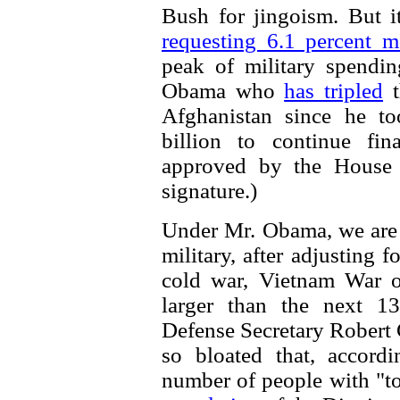
Bush for jingoism. But 
requesting 6.1 percent m
peak of military spendi
Obama who
has tripled
t
Afghanistan since he to
billion to continue fi
approved by the House 
signature.)
Under Mr. Obama, we are
military, after adjusting f
cold war, Vietnam War or
larger than the next 1
Defense Secretary Robert G
so bloated that, accord
number of people with "to