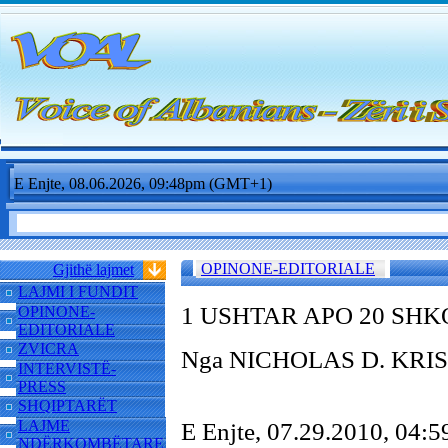
E Enjte, 08.06.2026, 09:48pm (GMT+1)
OPINONE-EDITORIALE
Gjithë lajmet
LAJMI I FUNDIT
1 USHTAR APO 20 SHK
OPINONE-
EDITORIALE
ZVICRA
Nga NICHOLAS D. KRIST
INTERVISTË-
PRESS
SHQIPTARËT
LAJME
E Enjte, 07.29.2010, 04
NDËRKOMBËTARE