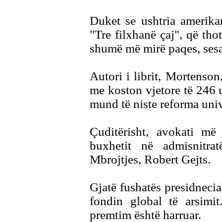
Duket se ushtria amerika
"Tre filxhanë çaj", që tho
shumë më mirë paqes, sesa
Autori i librit, Mortenson,
me koston vjetore të 246 
mund të niste reforma univ
Çuditërisht, avokati më
buxhetit në admisnitr
Mbrojtjes, Robert Gejts.
Gjatë fushatës presidneci
fondin global të arsim
premtim është harruar.