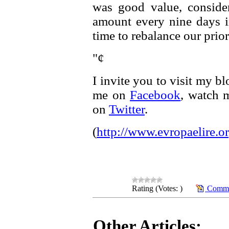
was good value, consider
amount every nine days i
time to rebalance our prior
"¢
I invite you to visit my b
me on
Facebook
, watch
on
Twitter
.
(
http://www.evropaelire.o
Rating (Votes: )
Commen
Other Articles: