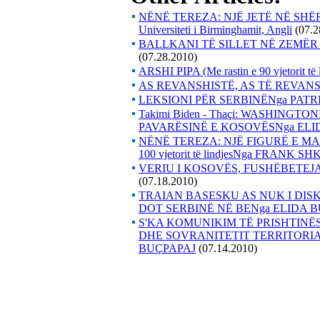
NËNË TEREZA: NJË JETË NË SHË
Universiteti i Birminghamit, Angli
(07.2
BALLKANI TË SILLET NË ZEMËR T
(07.28.2010)
ARSHI PIPA (Me rastin e 90 vjetorit
AS REVANSHISTË, AS TË REVA
LEKSIONI PËR SERBINËNga PAT
Takimi Biden - Thaçi: WASHING
PAVARËSINË E KOSOVËSNga ELI
NËNË TEREZA: NJË FIGURË E M
100 vjetorit të lindjesNga FRANK S
VERIU I KOSOVËS, FUSHËBETEJ
(07.18.2010)
TRAIAN BASESKU AS NUK I DIS
DOT SERBINË NË BENga ELIDA 
S'KA KOMUNIKIM TË PRISHTINË
DHE SOVRANITETIT TERRITORIA
BUÇPAPAJ
(07.14.2010)