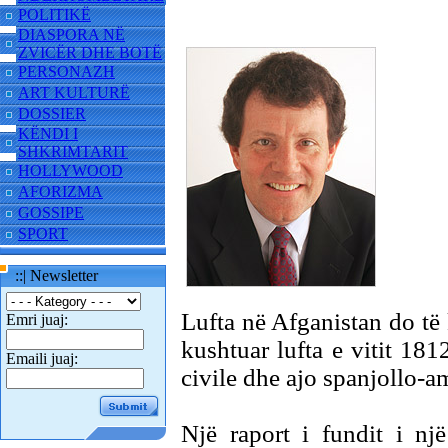
POLITIKË
DIASPORA NË
ZVICËR DHE BOTË
PERSONAZH
ART KULTURË
DOSSIER
KËNDI I
SHKRIMTARIT
HOLLYWOOD
AFORIZMA
GOSSIPE
SPORT
::| Newsletter
Lufta në Afganistan do të
Emri juaj:
kushtuar lufta e vitit 181
Emaili juaj:
civile dhe ajo spanjollo-a
Një raport i fundit i nj