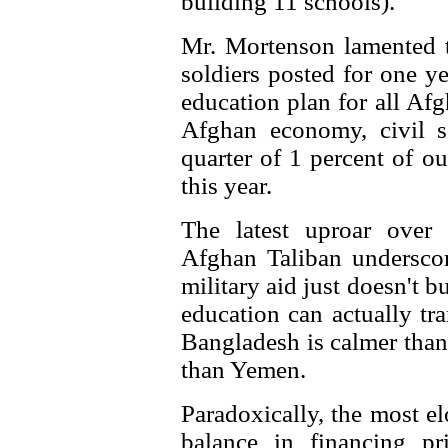
building 11 schools).
Mr. Mortenson lamented t
soldiers posted for one y
education plan for all Af
Afghan economy, civil so
quarter of 1 percent of o
this year.
The latest uproar over 
Afghan Taliban underscore
military aid just doesn't bu
education can actually tr
Bangladesh is calmer than
than Yemen.
Paradoxically, the most e
balance in financing pr