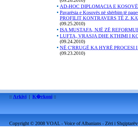
(09.26.2010)
AD-HOC DIPLOMACIA E KOSOVËS
Pavarësia e Kosovës në shërbim të paqes 
PROFILIT KONTRAVERS TË Z. K
(09.25.2010)
ISA MUSTAFA, NJË ZË REFORMUE
LUFTA, VRASJA DHE KTHIMI I 
(09.24.2010)
NË Ç'RRUGË KA HYRË PROCESI 
(09.23.2010)
::
Arkivi
|
K�rkoni
::
Copyright © 2008 VOAL - Voice of Albanians - Zëri i Shqiptarëve 