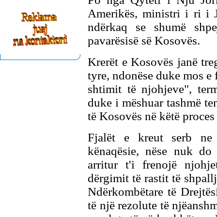
Amerikës, ministri i ri i
ndërkaq se shumë shpej
pavarësisë së Kosovës.
Krerët e Kosovës janë tre
tyre, ndonëse duke mos e f
shtimit të njohjeve", ter
duke i mëshuar tashmë tem
të Kosovës në këtë proces t
Fjalët e kreut serb ne
kënaqësie, nëse nuk do t
arritur t'i frenojë njo
dërgimit të rastit të shpal
Ndërkombëtare të Drejtës
të një rezolute të njëanshm