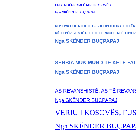
EMRI NDËRKOMBËTAR I KOSOVËS
Nga SKËNDER BU
ÇPAPAJ
KOSOVA DHE NJOHJET - GJEOPOLITIKA TJETËR
MË TEPËR SE NJË GJETJE FORMULE, NJË THYER
Nga SKËNDER BUÇPAPAJ
SERBIA NUK MUND TË KETË FAT
Nga SKËNDER BU
ÇPAPAJ
AS REVANSHISTË, AS TË REVA
Nga SKËNDER BU
ÇPAPAJ
VERIU I KOSOVËS, FU
Nga SKËNDER BU
ÇPAP