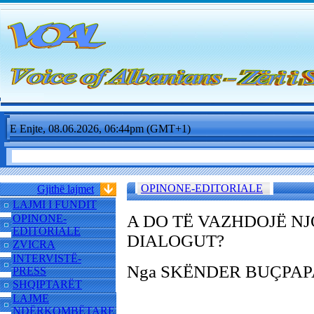
E Enjte, 08.06.2026, 06:44pm (GMT+1)
OPINONE-EDITORIALE
Gjithë lajmet
LAJMI I FUNDIT
A DO TË VAZHDOJË NJ
OPINONE-
EDITORIALE
DIALOGUT?
ZVICRA
INTERVISTË-
Nga SKËNDER BU
ÇPAP
PRESS
SHQIPTARËT
LAJME
NDËRKOMBËTARE