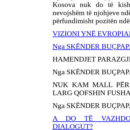
Kosova nuk do të kisht
nevojshëm të njohjeve ndë
përfundimisht pozitën nd
VIZIONI YNË EVROPIA
Nga SKËNDER BU
ÇPAP
HAMENDJET PARAZG
Nga SKËNDER BU
ÇPAP
NUK KAM MALL PËR 
LARG QOFSHIN FUSHA
Nga SKËNDER BUÇPAP
A DO TË VAZHDOJ
DIALOGUT?