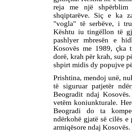
reja me një shpërblim
shqiptarëve. Siç e ka z
"vogla" të serbëve, i tr
Kështu iu tingëllon të g
pashlyer mbresën e hid
Kosovës me 1989, çka tr
dorë, krah për krah, sup p
shpirt midis dy popujve pë
Prishtina, mendoj unë, nu
të siguruar patjetër ndë
Beogradit ndaj Kosovës. 
vetëm koniunkturale. Herë
Beogradi do ta kompes
ndërkohë gjatë së cilës e 
armiqësore ndaj Kosovës. 