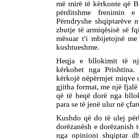
më mirë të kërkonte që B
përditshme frenimin e
Përndryshe shqiptarëve n
zbutje të armiqësisë së fq
mësuar t'i mbijetojnë me 
kushtueshme.
Heqja e bllokimit të nj
kërkohet nga Prishtina. 
kërkojë nëpërmjet miqve dh
gjitha format, me një fjal
që të heqë dorë nga bllo
para se të jenë ulur në çfa
Kushdo që do të ulej për
dorëzanësh e dorëzanish të
nga opinioni shqiptar dh