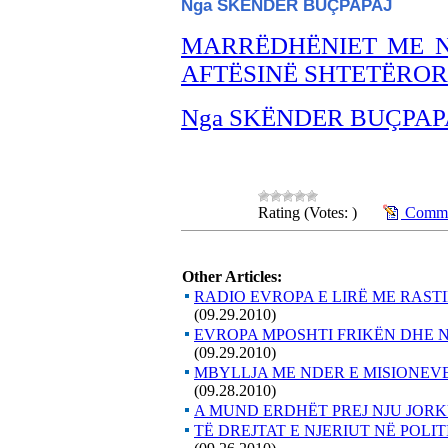
Nga SKËNDER BU
ÇPAPAJ
MARRËDHËNIET ME 
AFTËSINË SHTETËROR
Nga SKËNDER BUÇPAP
Rating (Votes: )
Commen
Other Articles:
RADIO EVROPA E LIRË ME RASTIN 
(09.29.2010)
EVROPA MPOSHTI FRIKËN DHE N
(09.29.2010)
MBYLLJA ME NDER E MISIONE
(09.28.2010)
A MUND ERDHËT PREJ NJU JOR
TË DREJTAT E NJERIUT NË POL