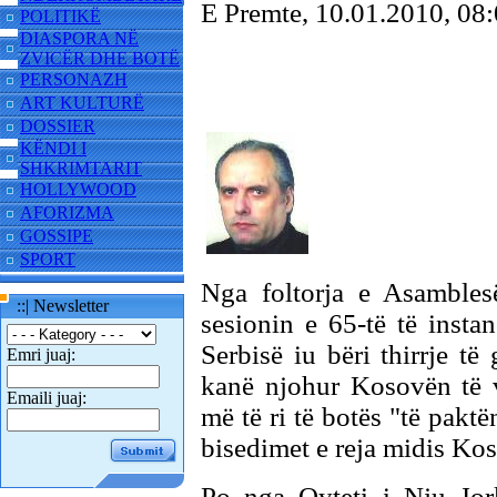
E Premte, 10.01.2010, 0
POLITIKË
DIASPORA NË
ZVICËR DHE BOTË
PERSONAZH
ART KULTURË
DOSSIER
KËNDI I
SHKRIMTARIT
HOLLYWOOD
AFORIZMA
GOSSIPE
SPORT
Nga foltorja e Asambles
::| Newsletter
sesionin e 65-të të insta
Serbisë iu bëri thirrje të
Emri juaj:
kanë njohur Kosovën të v
Emaili juaj:
më të ri të botës "të pakt
bisedimet e reja midis Ko
Po nga Qyteti i Nju Jork