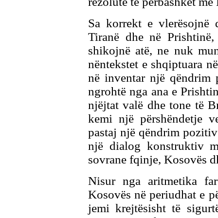
rezolute të përbashkët me
Sa korrekt e vlerësojnë 
Tiranë dhe në Prishtinë
shikojnë atë, ne nuk mun
nëntekstet e shqiptuara n
në inventar një qëndrim 
ngrohtë nga ana e Prishtinë
njëjtat valë dhe tone të B
kemi një përshëndetje 
pastaj një qëndrim pozitiv
një dialog konstruktiv m
sovrane fqinje, Kosovës d
Nisur nga aritmetika far
Kosovës në periudhat e pë
jemi krejtësisht të sigur