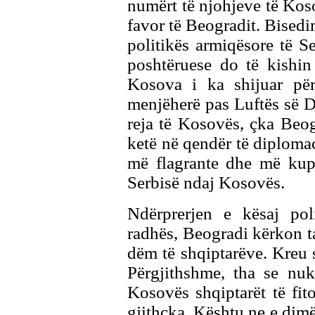
numërt të njohjeve të Kos
favor të Beogradit. Bisedim
politikës armiqësore të S
poshtëruese do të kishin 
Kosova i ka shijuar për
menjëherë pas Luftës së D
reja të Kosovës, çka Beo
ketë në qendër të diplomaci
më flagrante dhe më kupt
Serbisë ndaj Kosovës.
Ndërprerjen e kësaj pol
radhës, Beogradi kërkon t
dëm të shqiptarëve. Kreu s
Përgjithshme, tha se nuk
Kosovës shqiptarët të fit
gjithçka. Kështu ne e dim