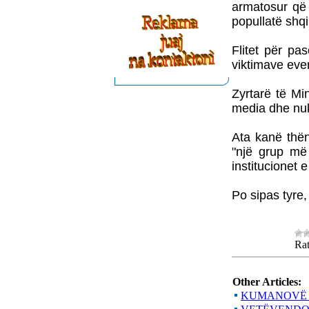
armatosur që 
popullatë shqi
Flitet për pa
viktimave eve
Zyrtarë të M
media dhe nuk
Ata kanë thë
"një grup më 
institucionet e 
Po sipas tyre,
Rat
Other Articles:
KUMANOVË -