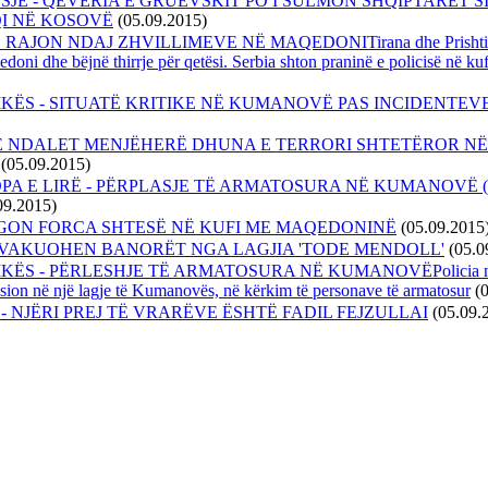
JE - QEVERIA E GRUEVSKIT PO I SULMON SHQIPTARËT S
I NË KOSOVË
(05.09.2015)
RAJON NDAJ ZHVILLIMEVE NË MAQEDONITirana dhe Prishtin
oni dhe bëjnë thirrje për qetësi. Serbia shton praninë e policisë në kuf
RIKËS - SITUATË KRITIKE NË KUMANOVË PAS INCIDENTEV
TË NDALET MENJËHERË DHUNA E TERRORI SHTETËROR NË
(05.09.2015)
A E LIRË - PËRPLASJE TË ARMATOSURA NË KUMANOVË (Te
09.2015)
GON FORCA SHTESË NË KUFI ME MAQEDONINË
(05.09.2015
EVAKUOHEN BANORËT NGA LAGJIA 'TODE MENDOLL'
(05.0
IKËS - PËRLESHJE TË ARMATOSURA NË KUMANOVËPolicia m
sion në një lagje të Kumanovës, në kërkim të personave të armatosur
(
 NJËRI PREJ TË VRARËVE ËSHTË FADIL FEJZULLAI
(05.09.