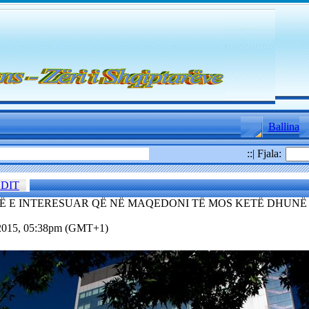
Ballina
::| Fjala:
NDIT
Ë E INTERESUAR QË NË MAQEDONI TË MOS KETË DHUNË
.2015, 05:38pm (GMT+1)