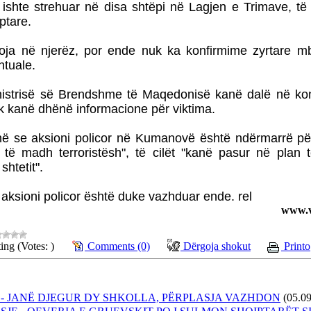
ishte strehuar në disa shtëpi në Lagjen e Trimave, t
ptare.
soja në njerëz, por ende nuk ka konfirmime zyrtare m
ntuale.
inistrisë së Brendshme të Maqedonisë kanë dalë në ko
 kanë dhënë informacione për viktima.
në se aksioni policor në Kumanovë është ndërmarrë pë
të madh terroristësh", të cilët "kanë pasur në plan 
shtetit".
 aksioni policor është duke vazhduar ende. rel
www.v
ing (Votes: )
Comments (0)
Dërgoja shokut
Printo
 JANË DJEGUR DY SHKOLLA, PËRPLASJA VAZHDON
(05.0