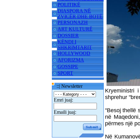
POLITIKË
DIASPORA NË
ZVICËR DHE BOTË
PERSONAZH
ART KULTURË
DOSSIER
KËNDI I
SHKRIMTARIT
HOLLYWOOD
AFORIZMA
GOSSIPE
SPORT
::| Newsletter
Kryeministri
shprehur "bre
Emri juaj:
"Besoj thellë 
Emaili juaj:
në Maqedoni,
përmes një po
Në Kumanovë k