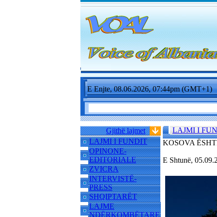
E Enjte, 08.06.2026, 07:44pm (GMT+1)
LAJMI I FU
Gjithë lajmet
LAJMI I FUNDIT
KOSOVA ËSHT
OPINONE-
EDITORIALE
E Shtunë, 05.09
ZVICRA
INTERVISTË-
PRESS
SHQIPTARËT
LAJME
NDËRKOMBËTARE