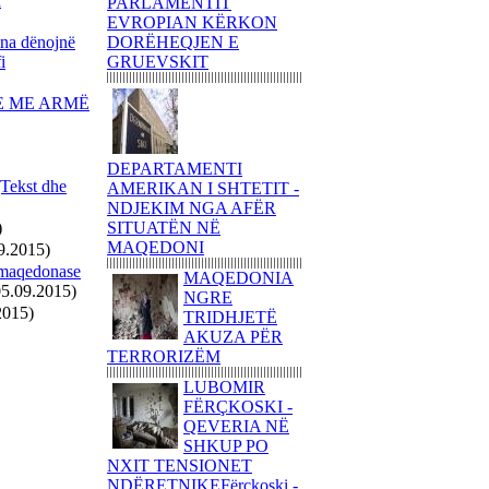
I
PARLAMENTIT
SHABANI
EVROPIAN KËRKON
a dënojnë
DORËHEQJEN E
NJË ITINERAR
i
GRUEVSKIT
TRONDITËS
POETIKShaip Beqiri: Hidra
E ME ARMË
e mllefit / Hydra des Zorns,
Limmat Verlag, 2014,
ZÃ¼richNga ADEM
GASHI
DEPARTAMENTI
kst dhe
AMERIKAN I SHTETIT -
PAUL GAUGUIN - NJË
NDJEKIM NGA AFËR
UDHËTIM DREJT
)
SITUATËN NË
VENDEVE
MAQEDONI
9.2015)
IDILIKEEkspozita e
aqedonase
Fondation Beyeler propozon
MAQEDONIA
05.09.2015)
një nga ngjarjet kulturore
NGRE
pikante të vitit 2015
2015)
TRIDHJETË
AKUZA PËR
PërkujtimMARIAN TUNAJ
TERRORIZËM
- VEPRIMTAR I SHQUAR
PËR LIRINË DHE
LUBOMIR
PAVARËSINË E
FËRÇKOSKI -
KOSOVËS
QEVERIA NË
SHKUP PO
Ohridsky - UASHINGTONI
NXIT TENSIONET
BLLOKON LLOGARITË
NDËRETNIKEFërçkoski -