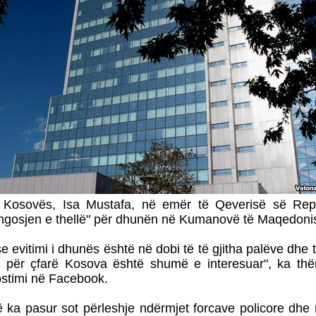
 i Kosovës, Isa Mustafa, në emër të Qeverisë së Rep
ngosjen e thellë" për dhunën në Kumanovë të Maqedoni
se evitimi i dhunës është në dobi të të gjitha palëve dhe të
 për çfarë Kosova është shumë e interesuar", ka th
stimi në Facebook.
a pasur sot përleshje ndërmjet forcave policore dhe n