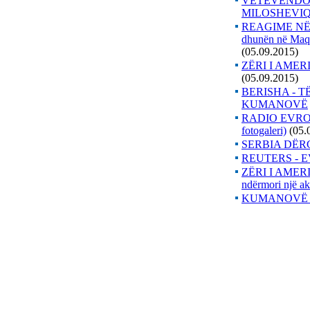
VETËVENDOS
MILOSHEVIQ
REAGIME NË 
dhunën në Maqed
(05.09.2015)
ZËRI I AME
(05.09.2015)
BERISHA - 
KUMANOVË
RADIO EVROP
fotogaleri)
(05.
SERBIA DËR
REUTERS - 
ZËRI I AMER
ndërmori një ak
KUMANOVË -