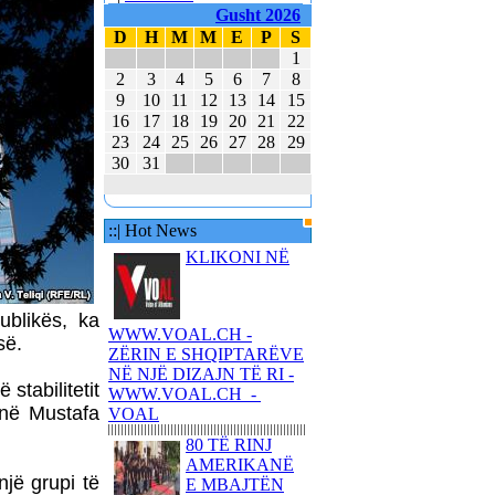
80 TË RINJ AMERIKANË
Gusht 2026
E MBAJTËN PARA
D
H
M
M
E
P
S
KUVENDIT KONCERTIN
1
ME KËNGË PATRIOTIKE
2
3
4
5
6
7
8
SHQIPTARE
9
10
11
12
13
14
15
KËNGËTARJA
16
17
18
19
20
21
22
BRITANIKE E SHTYN
23
24
25
26
27
28
29
UDHËTIMIN NË
30
31
HAPËSIRË
JUVENTUS DHE
BARCELONA NË
::| Hot News
FINALEN EVROPIANE
KLIKONI NË
POLAKËT PO
PËRGATITEN PËR LUFTË
ublikës, ka
REPUBLIKA E KOSOVËS
WWW.VOAL.CH -
së.
DHE REPUBLIKA E
ZËRIN E SHQIPTARËVE
SHQIPËRISË - BASHKË
NË NJË DIZAJN TË RI -
 stabilitetit
NË KANË
WWW.VOAL.CH -
ënë Mustafa
VOAL
80 TË RINJ
AMERIKANË
jë grupi të
E MBAJTËN