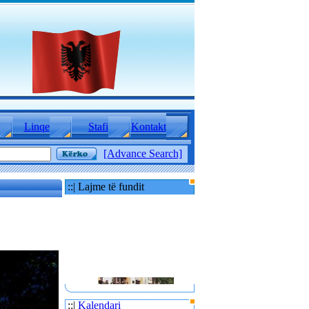
Linqe
Stafi
Kontakt
[Advance Search]
::| Lajme të fundit
::|
Kalendari