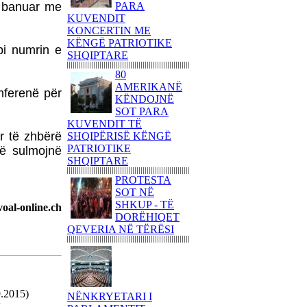
ë banuar me
PARA
80 AMERIKANË
KUVENDIT
KËNDOJNË SOT PARA
KONCERTIN ME
KUVENDIT TË
KËNGË PATRIOTIKE
SHQIPËRISË KËNGË
bi numrin e
SHQIPTARE
PATRIOTIKE SHQIPTARE
80
PARULLA DASHURIE
AMERIKANË
nferenë për
PËR KOSOVËN DHE
KËNDOJNË
SHKRIMTARI
SOT PARA
ZEJNULLAH
KUVENDIT TË
RRAHMANINga REXHEP
r të zhbërë
SHQIPËRISË KËNGË
SHAHU
PATRIOTIKE
të sulmojnë
SHQIPTARE
SHQIPTARËT E
BASHKUAR NGRITËN
PROTESTA
FLAMURIN KOMBËTAR
SOT NË
NË 'KËMBANËN E
SHKUP - TË
oal-online.ch
PAQES' NË
DORËHIQET
ROVERETOFotoreportazh
QEVERIA NË TËRËSI
nga FLORIM ZEQA
VRASJA E POPULLIT
DHE SHTETIT NË EMËR
TË PUSHTETIT!-Apo çfarë
(çka) ndodhi në
9.2015)
NËNKRYETARI I
Kumanovë...?!Nga AGRON