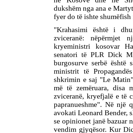
dukshëm nga ana e Martyt. 
fyer do të ishte shumëfish
"Krahasimi është i dhu
zviceranë: nëpërmjet nj
kryeministri kosovar H
senatori të PLR Dick Ma
burgosurve serbë është s
ministrit të Propagandës
shkrimin e saj "Le Matin"
më të zemëruara, disa m
zviceranë, kryefjalë e të c
papranueshme". Në një që
avokati Leonard Bender, s
se opinionet janë bazuar n
vendim gjyqësor. Kur Di