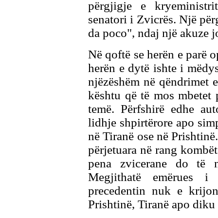
përgjigje e kryeminist
senatori i Zvicrës. Një pë
da poco", ndaj një akuze j
Në qoftë se herën e parë op
herën e dytë ishte i mëdys
njëzëshëm në qëndrimet e 
kështu që të mos mbetet 
temë. Përfshirë edhe aut
lidhje shpirtërore apo sim
në Tiranë ose në Prishtinë.
përjetuara në rang kombët
pena zvicerane do të n
Megjithatë emërues i 
precedentin nuk e krijon
Prishtinë, Tiranë apo diku t