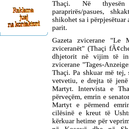
Thaçi. Në thyesën p
paraprirës/pasues, shka
shikohet sa i përpjesëtuar 
parit.
Gazeta zvicerane "Le M
zviceranët" (Thaçi fÃ¢che
dhjetorit në vijim të in
zvicerane "Tages-Anzeige
Thaçi. Pa shkuar më tej, 
vetvetiu, e drejta të jen
Martyt. Intervista e T
përveçëm, emrin e senatori
Martyt e përmend emrin
cilësinë e kreut të Usht
kërkuar hetime për veprimt
në Kosovë dhe në Shqi