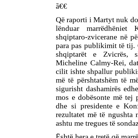
ã€€
Që raporti i Martyt nuk do 
lënduar marrëdhëniet 
shqiptaro-zvicerane në pë
para pas publikimit të tij
shqiptarët e Zvicrës, 
Micheline Calmy-Rei, dat
cilit ishte shpallur publi
më të përshtatshëm të më
sigurisht dashamirës edhe
mos e dobësonte më tej p
dhe si presidente e Kon
rezultatet më të ngushta 
ashtu me tregues të sonda
Është hera e tretë që marr