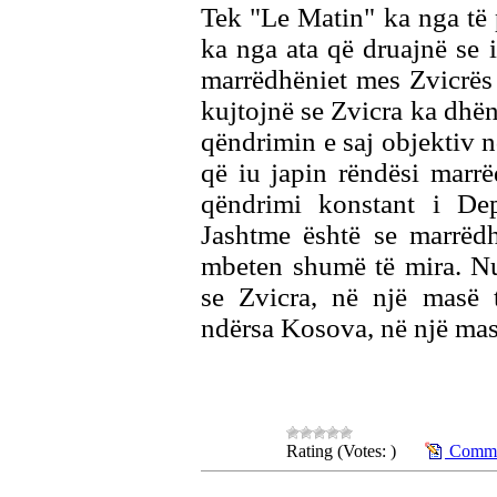
Tek "Le Matin" ka nga të 
ka nga ata që druajnë se i
marrëdhëniet mes Zvicrës
kujtojnë se Zvicra ka dhë
qëndrimin e saj objektiv n
që iu japin rëndësi marr
qëndrimi konstant i Dep
Jashtme është se marrëd
mbeten shumë të mira. Nu
se Zvicra, në një masë 
ndërsa Kosova, në një mas
Rating (Votes: )
Commen