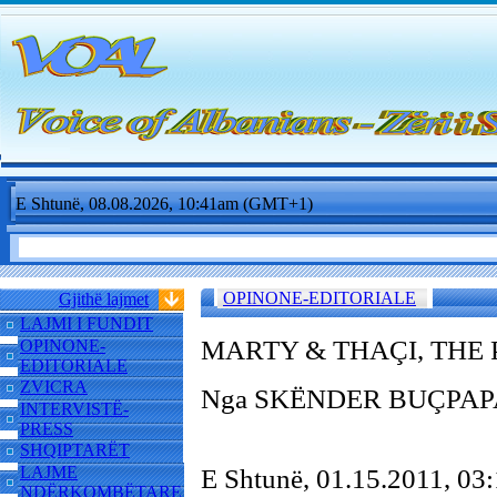
E Shtunë, 08.08.2026, 10:41am (GMT+1)
OPINONE-EDITORIALE
Gjithë lajmet
LAJMI I FUNDIT
MARTY & THA
ÇI, TH
OPINONE-
EDITORIALE
ZVICRA
Nga SKËNDER BU
ÇPAP
INTERVISTË-
PRESS
SHQIPTARËT
LAJME
E Shtunë, 01.15.2011, 0
NDËRKOMBËTARE