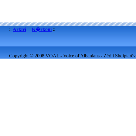
::
Arkivi
|
K�rkoni
::
Copyright © 2008 VOAL - Voice of Albanians - Zëri i Shqiptarëve 