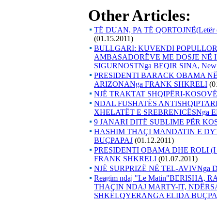
Other Articles:
TË DUAN, PA TË QORTOJNË(Letër e
(01.15.2011)
BULLGARI: KUVENDI POPULLOR
AMBASADORËVE ME DOSJE NË IS
SIGURNOSTNga BEQIR SINA, New 
PRESIDENTI BARACK OBAMA NË
ARIZONANga FRANK SHKRELI
(0
NJË TRAKTAT SHQIPËRI-KOSOV
NDAL FUSHATËS ANTISHQIPTAR
XHELATËT E SREBRENICËSNga E
9 JANARI DITË SUBLIME PËR K
HASHIM THAÇI MANDATIN E DY
BUÇPAPAJ
(01.12.2011)
PRESIDENTI OBAMA DHE ROLI (
FRANK SHKRELI
(01.07.2011)
NJË SURPRIZË NË TEL-AVIVNga DR
Reagim ndaj "Le Matin"BERISHA
THAÇIN NDAJ MARTY-IT, NDËRS
SHKËLQYERANGA ELIDA BUÇPA