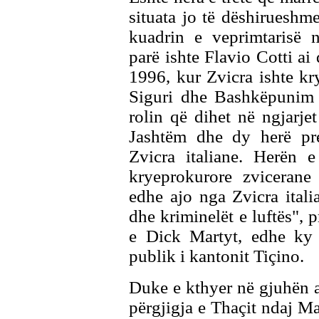
situata jo të dëshirueshme.
kuadrin e veprimtarisë 
parë ishte Flavio Cotti ai
1996, kur Zvicra ishte kr
Siguri dhe Bashkëpunim
rolin që dihet në ngjarje
Jashtëm dhe dy herë pre
Zvicra italiane. Herën e
kryeprokurore zvicerane
edhe ajo nga Zvicra itali
dhe kriminelët e luftës", p
e Dick Martyt, edhe ky n
publik i kantonit Tiçino.
Duke e kthyer në gjuhën a
përgjigja e Thaçit ndaj Mar