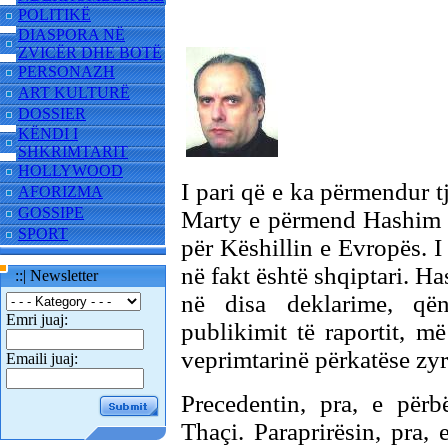
POLITIKË
DIASPORA NË
ZVICËR DHE BOTË
PERSONAZH
ART KULTURË
DOSSIER
KËNDI I
SHKRIMTARIT
HOLLYWOOD
I pari që e ka përmendur tj
AFORIZMA
GOSSIPE
Marty e përmend Hashim Th
SPORT
për Këshillin e Evropës. I 
në fakt është shqiptari. 
::| Newsletter
në disa deklarime, qën
Emri juaj:
publikimit të raportit, m
veprimtarinë përkatëse zyr
Emaili juaj:
Precedentin, pra, e për
Thaçi. Paraprirësin, pra,