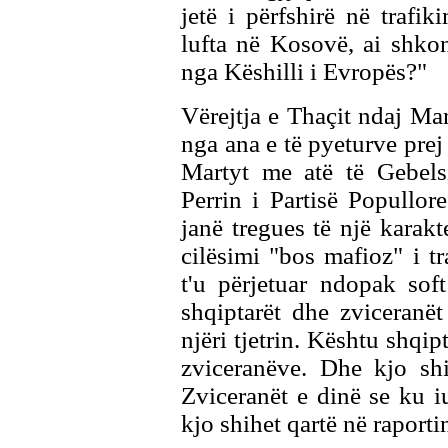
jetë i përfshirë në trafi
lufta në Kosovë, ai shkon
nga Këshilli i Evropës?"
Vërejtja e Thaçit ndaj Mar
nga ana e të pyeturve pre
Martyt me atë të Gebels
Perrin i Partisë Popullo
janë tregues të një karakt
cilësimi "bos mafioz" i t
t'u përjetuar ndopak sof
shqiptarët dhe zviceranë
njëri tjetrin. Kështu shqi
zviceranëve. Dhe kjo shi
Zviceranët e dinë se ku 
kjo shihet qartë në raporti